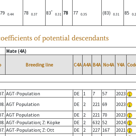
*
79
78
83
78
77
(83)
85
0.44
0.37
0.31
0.35
0.31
0.
oefficients of potential descendants
Mate (4A)
o
Breeding line
C4A
A4A
B4A
No4A
Y4A
Cod
07.
AGT-Population
DE
1
7
57
2023
08.
AGT Population
DE
2
221
69
2023
07.
AGT Population
DE
2
221
70
2023
08.
AGT-Population; Z: Köpke
DE
2
632
52
2024
07.
AGT-Population; Z: Ott
DE
2
227
167
2021