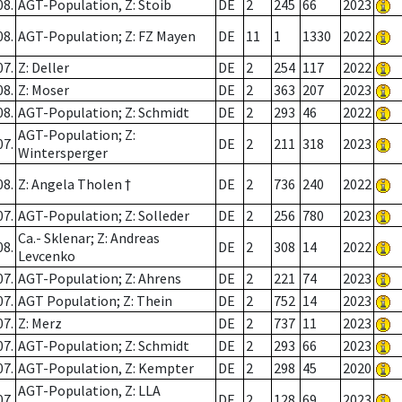
08.
AGT-Population, Z: Stoib
DE
2
245
66
2023
08.
AGT-Population; Z: FZ Mayen
DE
11
1
1330
2022
07.
Z: Deller
DE
2
254
117
2022
08.
Z: Moser
DE
2
363
207
2023
08.
AGT-Population; Z: Schmidt
DE
2
293
46
2022
AGT-Population; Z:
07.
DE
2
211
318
2023
Wintersperger
08.
Z: Angela Tholen †
DE
2
736
240
2022
07.
AGT-Population; Z: Solleder
DE
2
256
780
2023
Ca.- Sklenar; Z: Andreas
08.
DE
2
308
14
2022
Levcenko
07.
AGT-Population; Z: Ahrens
DE
2
221
74
2023
07.
AGT Population; Z: Thein
DE
2
752
14
2023
07.
Z: Merz
DE
2
737
11
2023
07.
AGT-Population; Z: Schmidt
DE
2
293
66
2023
07.
AGT-Population, Z: Kempter
DE
2
298
45
2020
AGT-Population, Z: LLA
07.
DE
2
128
69
2023