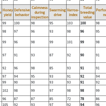
Calmness
Total
Honey
Defensive
Swarming
Varroa-
Perfo
e
during
breeding
yield
behavior
drive
index
n
inspection
value
99
100
98
95
103
100
98
98
97
96
93
98
96
95
99
96
98
99
101
99
98
97
91
93
87
92
90
91
92
96
98
85
93
91
91
97
94
95
93
91
92
94
99
90
90
93
93
91
92
102
98
99
97
98
98
99
96
87
87
85
72
78
86
105
92
93
97
92
94
96