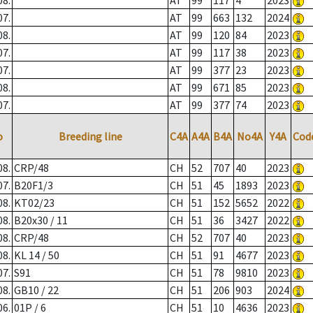
08.
AT
99
117
4
2023
07.
AT
99
663
132
2024
08.
AT
99
120
84
2023
07.
AT
99
117
38
2023
07.
AT
99
377
23
2023
08.
AT
99
671
85
2023
07.
AT
99
377
74
2023
o
Breeding line
C4A
A4A
B4A
No4A
Y4A
Cod
08.
CRP/48
CH
52
707
40
2023
07.
B20F1/3
CH
51
45
1893
2023
08.
KT02/23
CH
51
152
5652
2022
08.
B20x30 / 11
CH
51
36
3427
2022
08.
CRP/48
CH
52
707
40
2023
08.
KL 14 / 50
CH
51
91
4677
2023
07.
S91
CH
51
78
9810
2023
08.
GB10 / 22
CH
51
206
903
2024
06.
01P / 6
CH
51
10
4636
2023