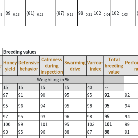
89
(81)
(87)
98
102
102
28
0.28
0.23
0.18
0.21
0.04
0.03
Breeding values
Calmness
Total
Honey
Defensive
Swarming
Varroa-
Perfo
e
during
breeding
yield
behavior
drive
index
n
inspection
value
Weighting in %
15
15
15
15
40
--
97
91
90
95
95
92
92
95
96
94
95
98
95
94
97
95
93
96
98
95
94
100
99
101
95
103
101
99
93
95
96
88
87
88
91