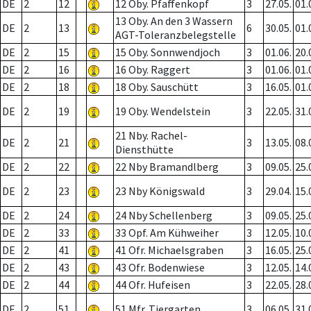
DE
2
12
12 Oby. Pfaffenkopf
3
27.05.
01.
13 Oby. An den 3 Wassern
DE
2
13
6
30.05.
01.
AGT-Toleranzbelegstelle
DE
2
15
15 Oby. Sonnwendjoch
3
01.06.
20.
DE
2
16
16 Oby. Raggert
3
01.06.
01.
DE
2
18
18 Oby. Sauschütt
3
16.05.
01.
DE
2
19
19 Oby. Wendelstein
3
22.05.
31.
21 Nby. Rachel-
DE
2
21
3
13.05.
08.
Diensthütte
DE
2
22
22 Nby Bramandlberg
3
09.05.
25.
DE
2
23
23 Nby Königswald
3
29.04.
15.
DE
2
24
24 Nby Schellenberg
3
09.05.
25.
DE
2
33
33 Opf. Am Kühweiher
3
12.05.
10.
DE
2
41
41 Ofr. Michaelsgraben
3
16.05.
25.
DE
2
43
43 Ofr. Bodenwiese
3
12.05.
14.
DE
2
44
44 Ofr. Hufeisen
3
22.05.
28.
DE
2
51
51 Mfr. Tiergarten
3
06.05.
31.