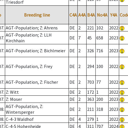
Triesdorf
o
Breeding line
C4A
A4A
B4A
No4A
Y4A
Cod
07.
AGT-Population; Z: Ahrens
DE
2
221
102
2022
AGT-Population; Z: LLH
07.
DE
7
45
658
2023
Kirchhain
07.
AGT-Population; Z: Bichlmeier
DE
2
326
716
2023
07.
AGT-Population, Z: Frey
DE
2
294
100
2022
07.
AGT-Population, Z: Fischer
DE
2
703
77
2022
07.
Z: Witt
DE
2
172
1
2022
07.
Z: Moser
DE
2
363
200
2023
AGT-Population, Z:
08.
DE
2
211
318
2023
Wintersperger
08.
C-4-3 Waldhof
DE
4
279
1
2022
07.
C-4-5 Hohenheide
DE
4
311
707
2024