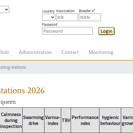
Association
Breeder n°
country
Password
Login
Info
Administration
Contact
Monitoring
ating stations
tations
2026
r queen
Calmness
Swarming
Varroa-
Performance
hygienic
Varr
during
TBV
drive
index
ndex
behaviour
grow
inspection