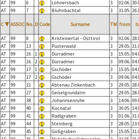
AT
99
6
Löhnersbach
3
02.06.
30.
AT
99
7
Blühnbachtal
3
31.05.
26.
C
▼
ASSOC
No.
D
Code
Surname
TM
from
t
AT
99
8
Kristeinertal - Osttirol
3
02.06.
28.
AT
99
13
Pusterwald
3
29.05.
31.
AT
99
16
1
Dürradmer
3
15.05.
04.
AT
99
16
2
Dürradmer
3
09.06.
04.
AT
99
17
1
Gschöder
3
15.05.
04.
AT
99
17
2
Gschöder
3
09.06.
04.
AT
99
21
Abtenau Zinkenbach
3
29.05.
28.
AT
99
27
Geiselgrundalm
3
29.05.
28.
AT
99
38
Johannsenruhe
3
14.06.
09.
AT
99
40
Kocnatal
3
30.05.
14.
AT
99
41
Radlgraben
3
01.06.
31.
AT
99
44
Steinberg
3
28.05.
23.
AT
99
45
Gößgraben
3
15.05.
31.