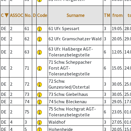
C
▼
ASSOC
No.
D
Code
Surname
TM
from
t
DE
2
61
61 Ufr. Spessart
3
19.05.
28.
DE
2
62
62 Ufr. Gramschatzer Wald
3
20.05.
29.
63 Ufr. Haßberge AGT-
DE
2
63
6
12.05.
14.
Toleranzbelegstelle
71 Schw. Scheppacher
DE
2
71
Forst AGT-
6
15.05.
24.
Toleranzbelegstelle
72 Schw.
DE
2
72
3
30.05.
25.
Gunzesried/Ostertal
DE
2
73
73 Schw. Giebelhaus
3
30.05.
25.
DE
2
74
74 Schw. Bleckenau
3
29.05.
17.
75 Schw. Hochgrat AGT-
DE
2
75
6
23.05.
01.
Toleranzbelegstelle
DE
4
3
Waldhof
3
27.05.
01.
DE
4
5
Hohenheide
3
20.05.
15.