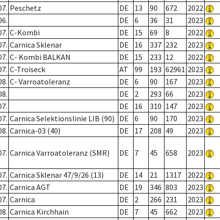
07.
Peschetz
DE
13
90
672
2022
06.
DE
6
36
31
2023
07.
C-Kombi
DE
15
69
8
2022
07.
Carnica Sklenar
DE
16
337
232
2023
07.
C- Kombi BALKAN
DE
15
233
12
2022
07.
C-Troiseck
AT
99
193
62961
2023
08.
C- Varroatoleranz
DE
6
90
167
2023
08.
DE
2
293
66
2023
07.
DE
16
310
147
2023
07.
Carnica Selektionslinie LIB (90)
DE
6
90
170
2023
08.
Carnica-03 (40)
DE
17
208
49
2023
07.
Carnica Varroatoleranz (SMR)
DE
7
45
658
2023
07.
Carnica Sklenar 47/9/26 (13)
DE
14
21
1317
2022
07.
Carnica AGT
DE
19
346
803
2023
07.
Carnica
DE
2
266
231
2023
08.
Carnica Kirchhain
DE
7
45
662
2023