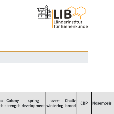
oa
Colony
spring
over-
Chalk-
CBP
Nosemosis
th
strength
development
wintering
brood