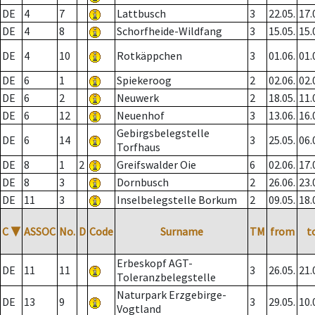
DE
4
7
Lattbusch
3
22.05.
17.
DE
4
8
Schorfheide-Wildfang
3
15.05.
15.
DE
4
10
Rotkäppchen
3
01.06.
01.
DE
6
1
Spiekeroog
2
02.06.
02.
DE
6
2
Neuwerk
2
18.05.
11.
DE
6
12
Neuenhof
3
13.06.
16.
Gebirgsbelegstelle
DE
6
14
3
25.05.
06.
Torfhaus
DE
8
1
2
Greifswalder Oie
6
02.06.
17.
DE
8
3
Dornbusch
2
26.06.
23.
DE
11
3
Inselbelegstelle Borkum
2
09.05.
18.
C
▼
ASSOC
No.
D
Code
Surname
TM
from
t
Erbeskopf AGT-
DE
11
11
3
26.05.
21.
Toleranzbelegstelle
Naturpark Erzgebirge-
DE
13
9
3
29.05.
10.
Vogtland