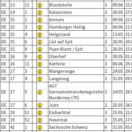
DE
13
11
Blockstelle
3
09.06.
21.
DE
14
1
Kaiserstein
3
30.05.
27.
DE
15
1
Amrum
2
09.06.
21.
DE
15
3
Hamburger Hallig
2
06.06.
11.
DE
15
4
Helgoland
2
13.05.
31.
DE
15
6
List auf Sylt
2
26.05.
20.
DE
15
9
Puan Klent / Sylt
2
26.05.
15.
DE
16
9
Oberhof
3
30.05.
01.
DE
16
11
Kieferle
3
06.06.
25.
DE
17
3
Wangerooge
2
24.05.
29.
DE
17
4
Langeoog
2
31.05.
09.
AGT
DE
17
5
Varroatoleranzbelegstelle
2
24.05.
26.
Norderney (70)
DE
17
6
Juist
2
25.05.
26.
DE
19
51
Eisbachtal
3
15.05.
21.
DE
19
52
Hasental
3
15.05.
17.
DE
41
1
Sächsische Schweiz
6
31.05.
05.