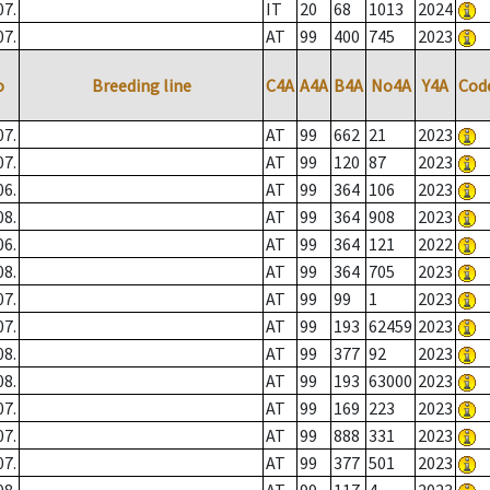
07.
IT
20
68
1013
2024
07.
AT
99
400
745
2023
o
Breeding line
C4A
A4A
B4A
No4A
Y4A
Cod
07.
AT
99
662
21
2023
07.
AT
99
120
87
2023
06.
AT
99
364
106
2023
08.
AT
99
364
908
2023
06.
AT
99
364
121
2022
08.
AT
99
364
705
2023
07.
AT
99
99
1
2023
07.
AT
99
193
62459
2023
08.
AT
99
377
92
2023
08.
AT
99
193
63000
2023
07.
AT
99
169
223
2023
07.
AT
99
888
331
2023
07.
AT
99
377
501
2023