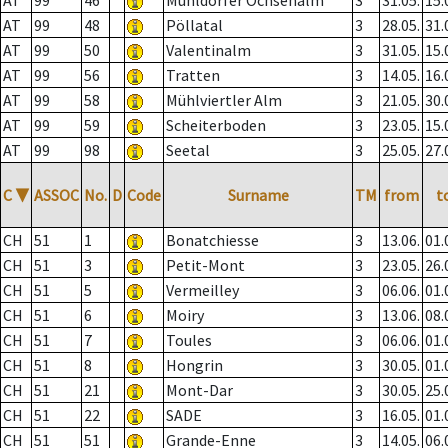
AT
99
46
Mühldorfer Ochsenalm
3
31.05.
15.
AT
99
48
Pöllatal
3
28.05.
31.
AT
99
50
Valentinalm
3
31.05.
15.
AT
99
56
Tratten
3
14.05.
16.
AT
99
58
Mühlviertler Alm
3
21.05.
30.
AT
99
59
Scheiterboden
3
23.05.
15.
AT
99
98
Seetal
3
25.05.
27.
C
▼
ASSOC
No.
D
Code
Surname
TM
from
t
CH
51
1
Bonatchiesse
3
13.06.
01.
CH
51
3
Petit-Mont
3
23.05.
26.
CH
51
5
Vermeilley
3
06.06.
01.
CH
51
6
Moiry
3
13.06.
08.
CH
51
7
Toules
3
06.06.
01.
CH
51
8
Hongrin
3
30.05.
01.
CH
51
21
Mont-Dar
3
30.05.
25.
CH
51
22
SADE
3
16.05.
01.
CH
51
51
Grande-Enne
3
14.05.
06.