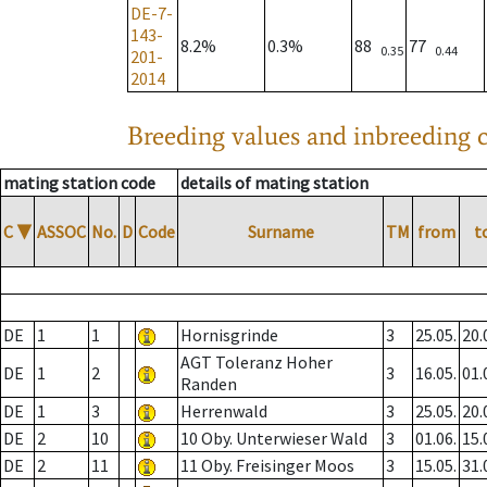
DE-7-
143-
8.2%
0.3%
88
77
0.35
0.44
201-
2014
Breeding values and inbreeding c
mating station code
details of mating station
C
▼
ASSOC
No.
D
Code
Surname
TM
from
t
DE
1
1
Hornisgrinde
3
25.05.
20.
AGT Toleranz Hoher
DE
1
2
3
16.05.
01.
Randen
DE
1
3
Herrenwald
3
25.05.
20.
DE
2
10
10 Oby. Unterwieser Wald
3
01.06.
15.
DE
2
11
11 Oby. Freisinger Moos
3
15.05.
31.