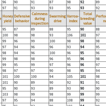
96
90
91
87
98
92
89
97
91
93
93
95
93
92
Calmness
Total
Honey
Defensive
Swarming
Varroa-
Perfo
e
during
breeding
yield
behavior
drive
index
n
inspection
value
95
87
89
88
95
90
88
100
98
98
93
106
101
97
99
96
99
100
98
98
98
97
94
96
96
93
94
95
98
94
96
100
96
95
96
99
98
98
96
95
96
98
99
95
99
97
96
96
97
98
97
97
90
98
95
94
101
100
100
94
105
101
98
101
90
89
90
92
91
91
95
90
93
89
93
90
90
103
98
99
98
99
99
99
97
95
94
88
108
99
92