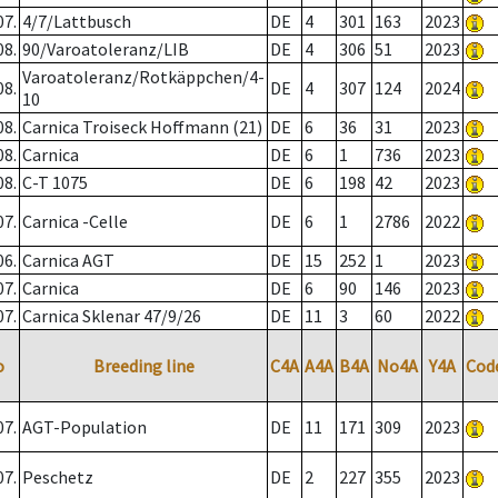
07.
4/7/Lattbusch
DE
4
301
163
2023
08.
90/Varoatoleranz/LIB
DE
4
306
51
2023
Varoatoleranz/Rotkäppchen/4-
08.
DE
4
307
124
2024
10
08.
Carnica Troiseck Hoffmann (21)
DE
6
36
31
2023
08.
Carnica
DE
6
1
736
2023
08.
C-T 1075
DE
6
198
42
2023
07.
Carnica -Celle
DE
6
1
2786
2022
06.
Carnica AGT
DE
15
252
1
2023
07.
Carnica
DE
6
90
146
2023
07.
Carnica Sklenar 47/9/26
DE
11
3
60
2022
o
Breeding line
C4A
A4A
B4A
No4A
Y4A
Cod
07.
AGT-Population
DE
11
171
309
2023
07.
Peschetz
DE
2
227
355
2023