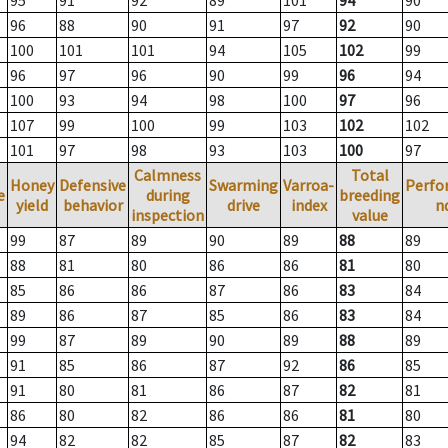
95
91
92
89
101
94
90
96
88
90
91
97
92
90
100
101
101
94
105
102
99
96
97
96
90
99
96
94
100
93
94
98
100
97
96
107
99
100
99
103
102
102
101
97
98
93
103
100
97
Calmness
Total
Honey
Defensive
Swarming
Varroa-
Perfo
e
during
breeding
yield
behavior
drive
index
n
inspection
value
99
87
89
90
89
88
89
88
81
80
86
86
81
80
85
86
86
87
86
83
84
89
86
87
85
86
83
84
99
87
89
90
89
88
89
91
85
86
87
92
86
85
91
80
81
86
87
82
81
86
80
82
86
86
81
80
94
82
82
85
87
82
83