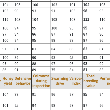
104
105
106
103
101
104
105
103
90
93
91
103
98
93
119
103
104
108
108
111
110
100
94
95
100
95
95
97
97
84
86
87
91
87
86
100
94
95
98
98
97
96
97
81
83
84
86
83
84
100
89
90
93
95
92
91
97
90
88
97
96
93
92
86
91
89
75
84
81
83
Calmness
Total
Honey
Defensive
Swarming
Varroa-
Perfo
e
during
breeding
yield
behavior
drive
index
n
inspection
value
104
88
91
96
97
95
94
101
95
94
98
98
97
96