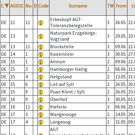
C
▼
ASSOC
No.
D
Code
Surname
TM
from
t
Erbeskopf AGT-
DE
11
11
3
26.05.
21.
Toleranzbelegstelle
Naturpark Erzgebirge-
DE
13
9
3
29.05.
10.
Vogtland
DE
13
11
Blockstelle
3
09.06.
21.
DE
14
1
Kaiserstein
3
30.05.
27.
DE
15
1
Amrum
2
09.06.
21.
DE
15
3
Hamburger Hallig
2
06.06.
11.
DE
15
4
Helgoland
2
13.05.
31.
DE
15
6
List auf Sylt
2
26.05.
20.
DE
15
9
Puan Klent / Sylt
2
26.05.
15.
DE
16
9
Oberhof
3
30.05.
01.
DE
16
11
Kieferle
3
06.06.
25.
DE
17
3
Wangerooge
2
24.05.
29.
DE
17
4
Langeoog
2
31.05.
09.
AGT