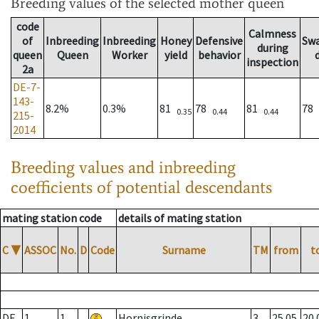
Breeding values
of the selected mother queen
code
Calmness
of
Inbreeding
Inbreeding
Honey
Defensive
Sw
during
queen
Queen
Worker
yield
behavior
inspection
2a
DE-7-
143-
8.2%
0.3%
81
78
81
78
0.35
0.44
0.44
215-
2014
Breeding values and inbreeding
coefficients of potential descendants
mating station code
details of mating station
C
▼
ASSOC
No.
D
Code
Surname
TM
from
t
DE
1
1
Hornisgrinde
3
25.05.
20.