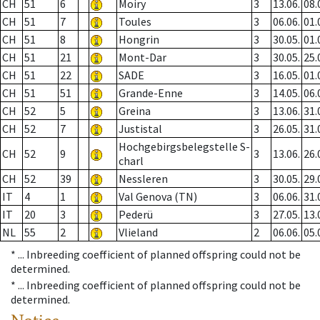
CH
51
6
Moiry
3
13.06.
08.
CH
51
7
Toules
3
06.06.
01.
CH
51
8
Hongrin
3
30.05.
01.
CH
51
21
Mont-Dar
3
30.05.
25.
CH
51
22
SADE
3
16.05.
01.
CH
51
51
Grande-Enne
3
14.05.
06.
CH
52
5
Greina
3
13.06.
31.
CH
52
7
Justistal
3
26.05.
31.
Hochgebirgsbelegstelle S-
CH
52
9
3
13.06.
26.
charl
CH
52
39
Nessleren
3
30.05.
29.
IT
4
1
Val Genova (TN)
3
06.06.
31.
IT
20
3
Pederü
3
27.05.
13.
NL
55
2
Vlieland
2
06.06.
05.
* ...
Inbreeding coefficient of planned offspring could not be
determined.
* ...
Inbreeding coefficient of planned offspring could not be
determined.