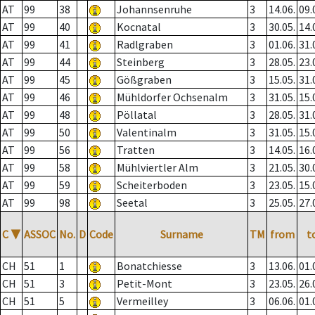
AT
99
38
Johannsenruhe
3
14.06.
09.
AT
99
40
Kocnatal
3
30.05.
14.
AT
99
41
Radlgraben
3
01.06.
31.
AT
99
44
Steinberg
3
28.05.
23.
AT
99
45
Gößgraben
3
15.05.
31.
AT
99
46
Mühldorfer Ochsenalm
3
31.05.
15.
AT
99
48
Pöllatal
3
28.05.
31.
AT
99
50
Valentinalm
3
31.05.
15.
AT
99
56
Tratten
3
14.05.
16.
AT
99
58
Mühlviertler Alm
3
21.05.
30.
AT
99
59
Scheiterboden
3
23.05.
15.
AT
99
98
Seetal
3
25.05.
27.
C
▼
ASSOC
No.
D
Code
Surname
TM
from
t
CH
51
1
Bonatchiesse
3
13.06.
01.
CH
51
3
Petit-Mont
3
23.05.
26.
CH
51
5
Vermeilley
3
06.06.
01.