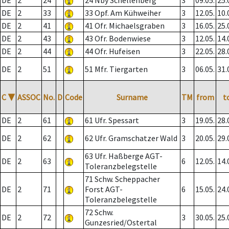
DE
2
24
24 Nby Schellenberg
3
09.05.
25.
DE
2
33
33 Opf. Am Kühweiher
3
12.05.
10.
DE
2
41
41 Ofr. Michaelsgraben
3
16.05.
25.
DE
2
43
43 Ofr. Bodenwiese
3
12.05.
14.
DE
2
44
44 Ofr. Hufeisen
3
22.05.
28.
DE
2
51
51 Mfr. Tiergarten
3
06.05.
31.
C
▼
ASSOC
No.
D
Code
Surname
TM
from
t
DE
2
61
61 Ufr. Spessart
3
19.05.
28.
DE
2
62
62 Ufr. Gramschatzer Wald
3
20.05.
29.
63 Ufr. Haßberge AGT-
DE
2
63
6
12.05.
14.
Toleranzbelegstelle
71 Schw. Scheppacher
DE
2
71
Forst AGT-
6
15.05.
24.
Toleranzbelegstelle
72 Schw.
DE
2
72
3
30.05.
25.
Gunzesried/Ostertal