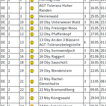
AGT Toleranz Hoher
DE
1
2
3
16.05.
01.
Randen
DE
1
3
Herrenwald
3
25.05.
20.
DE
2
10
10 Oby. Unterwieser Wald
3
01.06.
15.
DE
2
11
11 Oby. Freisinger Moos
3
15.05.
31.
DE
2
12
12 Oby. Pfaffenkopf
3
27.05.
01.
13 Oby. An den 3 Wassern
DE
2
13
6
30.05.
01.
AGT-Toleranzbelegstelle
DE
2
15
15 Oby. Sonnwendjoch
3
01.06.
20.
DE
2
16
16 Oby. Raggert
3
01.06.
01.
DE
2
18
18 Oby. Sauschütt
3
16.05.
01.
DE
2
19
19 Oby. Wendelstein
3
22.05.
31.
21 Nby. Rachel-
DE
2
21
3
13.05.
08.
Diensthütte
DE
2
22
22 Nby Bramandlberg
3
09.05.
25.
DE
2
23
23 Nby Königswald
3
29.04.
15.