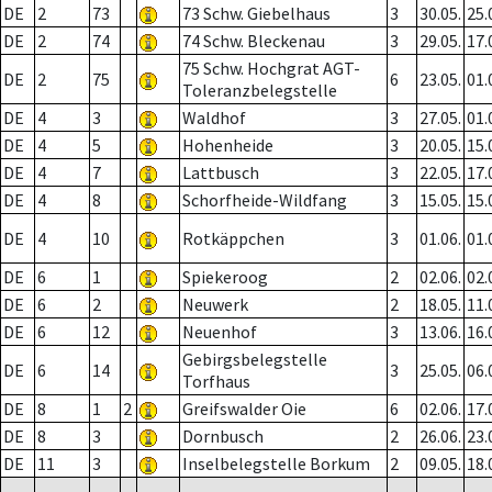
DE
2
73
73 Schw. Giebelhaus
3
30.05.
25.
DE
2
74
74 Schw. Bleckenau
3
29.05.
17.
75 Schw. Hochgrat AGT-
DE
2
75
6
23.05.
01.
Toleranzbelegstelle
DE
4
3
Waldhof
3
27.05.
01.
DE
4
5
Hohenheide
3
20.05.
15.
DE
4
7
Lattbusch
3
22.05.
17.
DE
4
8
Schorfheide-Wildfang
3
15.05.
15.
DE
4
10
Rotkäppchen
3
01.06.
01.
DE
6
1
Spiekeroog
2
02.06.
02.
DE
6
2
Neuwerk
2
18.05.
11.
DE
6
12
Neuenhof
3
13.06.
16.
Gebirgsbelegstelle
DE
6
14
3
25.05.
06.
Torfhaus
DE
8
1
2
Greifswalder Oie
6
02.06.
17.
DE
8
3
Dornbusch
2
26.06.
23.
DE
11
3
Inselbelegstelle Borkum
2
09.05.
18.