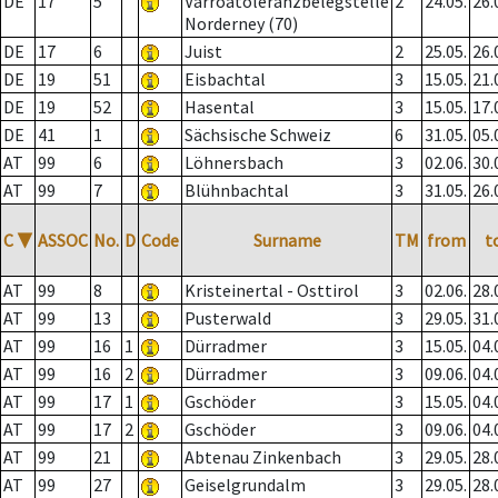
DE
17
5
Varroatoleranzbelegstelle
2
24.05.
26.
Norderney (70)
DE
17
6
Juist
2
25.05.
26.
DE
19
51
Eisbachtal
3
15.05.
21.
DE
19
52
Hasental
3
15.05.
17.
DE
41
1
Sächsische Schweiz
6
31.05.
05.
AT
99
6
Löhnersbach
3
02.06.
30.
AT
99
7
Blühnbachtal
3
31.05.
26.
C
▼
ASSOC
No.
D
Code
Surname
TM
from
t
AT
99
8
Kristeinertal - Osttirol
3
02.06.
28.
AT
99
13
Pusterwald
3
29.05.
31.
AT
99
16
1
Dürradmer
3
15.05.
04.
AT
99
16
2
Dürradmer
3
09.06.
04.
AT
99
17
1
Gschöder
3
15.05.
04.
AT
99
17
2
Gschöder
3
09.06.
04.
AT
99
21
Abtenau Zinkenbach
3
29.05.
28.
AT
99
27
Geiselgrundalm
3
29.05.
28.