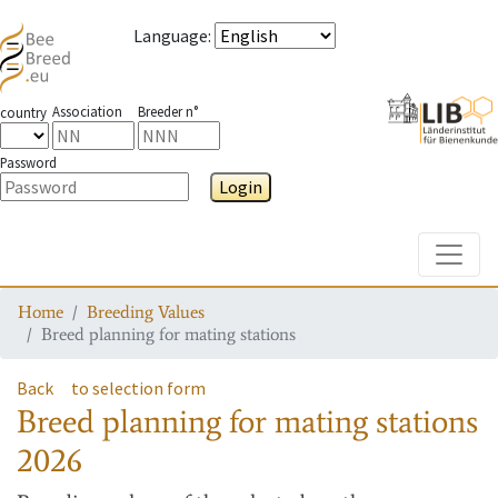
Language
:
Association
Breeder n°
country
Password
Login
Toggle
Home
Breeding Values
Breed planning for mating stations
Back
to selection form
Breed planning for mating stations
2026