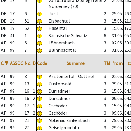
DE
17
5
Varroatoleranzbelegstelle
2
24.05.
26.
Norderney (70)
DE
17
6
Juist
2
25.05.
26.
DE
19
51
Eisbachtal
3
15.05.
21.
DE
19
52
Hasental
3
15.05.
17.
DE
41
1
Sächsische Schweiz
6
31.05.
05.
AT
99
6
Löhnersbach
3
02.06.
30.
AT
99
7
Blühnbachtal
3
31.05.
26.
C
▼
ASSOC
No.
D
Code
Surname
TM
from
t
AT
99
8
Kristeinertal - Osttirol
3
02.06.
28.
AT
99
13
Pusterwald
3
29.05.
31.
AT
99
16
1
Dürradmer
3
15.05.
04.
AT
99
16
2
Dürradmer
3
09.06.
04.
AT
99
17
1
Gschöder
3
15.05.
04.
AT
99
17
2
Gschöder
3
09.06.
04.
AT
99
21
Abtenau Zinkenbach
3
29.05.
28.
AT
99
27
Geiselgrundalm
3
29.05.
28.