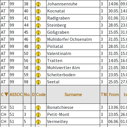
AT
99
38
Johannsenruhe
3
14.06.
09.
AT
99
40
Kocnatal
3
30.05.
14.
AT
99
41
Radlgraben
3
01.06.
31.
AT
99
44
Steinberg
3
28.05.
23.
AT
99
45
Gößgraben
3
15.05.
31.
AT
99
46
Mühldorfer Ochsenalm
3
31.05.
15.
AT
99
48
Pöllatal
3
28.05.
31.
AT
99
50
Valentinalm
3
31.05.
15.
AT
99
56
Tratten
3
14.05.
16.
AT
99
58
Mühlviertler Alm
3
21.05.
30.
AT
99
59
Scheiterboden
3
23.05.
15.
AT
99
98
Seetal
3
25.05.
27.
C
▼
ASSOC
No.
D
Code
Surname
TM
from
t
CH
51
1
Bonatchiesse
3
13.06.
01.
CH
51
3
Petit-Mont
3
23.05.
26.
CH
51
5
Vermeilley
3
06.06.
01.