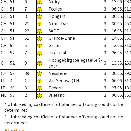
CH
51
6
Moiry
3
13.06.
08.
CH
51
7
Toules
3
06.06.
01.
CH
51
8
Hongrin
3
30.05.
01.
CH
51
21
Mont-Dar
3
30.05.
25.
CH
51
22
SADE
3
16.05.
01.
CH
51
51
Grande-Enne
3
14.05.
06.
CH
52
5
Greina
3
13.06.
31.
CH
52
7
Justistal
3
26.05.
31.
Hochgebirgsbelegstelle S-
CH
52
9
3
13.06.
26.
charl
CH
52
39
Nessleren
3
30.05.
29.
IT
4
1
Val Genova (TN)
3
06.06.
31.
IT
20
3
Pederü
3
27.05.
13.
NL
55
2
Vlieland
2
06.06.
05.
* ...
Inbreeding coefficient of planned offspring could not be
determined.
* ...
Inbreeding coefficient of planned offspring could not be
determined.