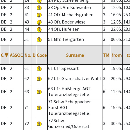
DE
2
24
24 Nby Schellenberg
3
09.05.
25.
DE
2
33
33 Opf. Am Kühweiher
3
12.05.
10.
DE
2
41
41 Ofr. Michaelsgraben
3
16.05.
25.
DE
2
43
43 Ofr. Bodenwiese
3
12.05.
14.
DE
2
44
44 Ofr. Hufeisen
3
22.05.
28.
DE
2
51
51 Mfr. Tiergarten
3
06.05.
31.
C
▼
ASSOC
No.
D
Code
Surname
TM
from
t
DE
2
61
61 Ufr. Spessart
3
19.05.
28.
DE
2
62
62 Ufr. Gramschatzer Wald
3
20.05.
29.
63 Ufr. Haßberge AGT-
DE
2
63
6
12.05.
14.
Toleranzbelegstelle
71 Schw. Scheppacher
DE
2
71
Forst AGT-
6
15.05.
24.
Toleranzbelegstelle
72 Schw.
DE
2
72
3
30.05.
25.
Gunzesried/Ostertal