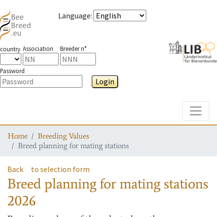
Language
:
Association
Breeder n°
country
Password
Login
Toggle
Home
Breeding Values
Breed planning for mating stations
Back
to selection form
Breed planning for mating stations
2026