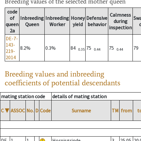
Breeding values
of the selected mother queen
code
Calmness
of
Inbreeding
Inbreeding
Honey
Defensive
Sw
during
queen
Queen
Worker
yield
behavior
inspection
2a
DE-7-
143-
8.2%
0.3%
84
75
75
79
0.35
0.44
0.44
219-
2014
Breeding values and inbreeding
coefficients of potential descendants
mating station code
details of mating station
C
▼
ASSOC
No.
D
Code
Surname
TM
from
t
DE
1
1
Hornisgrinde
3
25.05.
20.