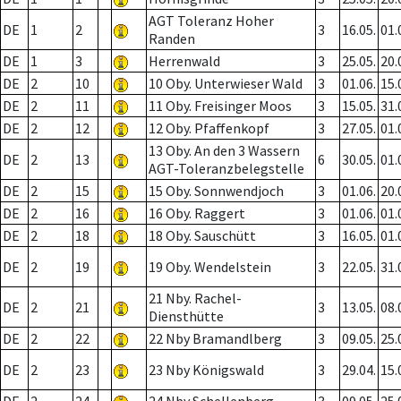
AGT Toleranz Hoher
DE
1
2
3
16.05.
01.
Randen
DE
1
3
Herrenwald
3
25.05.
20.
DE
2
10
10 Oby. Unterwieser Wald
3
01.06.
15.
DE
2
11
11 Oby. Freisinger Moos
3
15.05.
31.
DE
2
12
12 Oby. Pfaffenkopf
3
27.05.
01.
13 Oby. An den 3 Wassern
DE
2
13
6
30.05.
01.
AGT-Toleranzbelegstelle
DE
2
15
15 Oby. Sonnwendjoch
3
01.06.
20.
DE
2
16
16 Oby. Raggert
3
01.06.
01.
DE
2
18
18 Oby. Sauschütt
3
16.05.
01.
DE
2
19
19 Oby. Wendelstein
3
22.05.
31.
21 Nby. Rachel-
DE
2
21
3
13.05.
08.
Diensthütte
DE
2
22
22 Nby Bramandlberg
3
09.05.
25.
DE
2
23
23 Nby Königswald
3
29.04.
15.