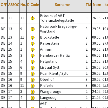
C
▼
ASSOC
No.
D
Code
Surname
TM
from
t
Erbeskopf AGT-
DE
11
11
3
26.05.
21.
Toleranzbelegstelle
Naturpark Erzgebirge-
DE
13
9
3
29.05.
10.
Vogtland
DE
13
11
Blockstelle
3
09.06.
21.
DE
14
1
Kaiserstein
3
30.05.
27.
DE
15
1
Amrum
2
09.06.
21.
DE
15
3
Hamburger Hallig
2
06.06.
11.
DE
15
4
Helgoland
2
13.05.
31.
DE
15
6
List auf Sylt
2
26.05.
20.
DE
15
9
Puan Klent / Sylt
2
26.05.
15.
DE
16
9
Oberhof
3
30.05.
01.
DE
16
11
Kieferle
3
06.06.
25.
DE
17
3
Wangerooge
2
24.05.
29.
DE
17
4
Langeoog
2
31.05.
09.
AGT