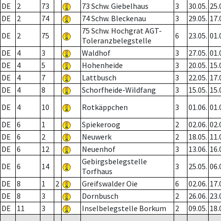
DE
2
73
73 Schw. Giebelhaus
3
30.05.
25.
DE
2
74
74 Schw. Bleckenau
3
29.05.
17.
75 Schw. Hochgrat AGT-
DE
2
75
6
23.05.
01.
Toleranzbelegstelle
DE
4
3
Waldhof
3
27.05.
01.
DE
4
5
Hohenheide
3
20.05.
15.
DE
4
7
Lattbusch
3
22.05.
17.
DE
4
8
Schorfheide-Wildfang
3
15.05.
15.
DE
4
10
Rotkäppchen
3
01.06.
01.
DE
6
1
Spiekeroog
2
02.06.
02.
DE
6
2
Neuwerk
2
18.05.
11.
DE
6
12
Neuenhof
3
13.06.
16.
Gebirgsbelegstelle
DE
6
14
3
25.05.
06.
Torfhaus
DE
8
1
2
Greifswalder Oie
6
02.06.
17.
DE
8
3
Dornbusch
2
26.06.
23.
DE
11
3
Inselbelegstelle Borkum
2
09.05.
18.