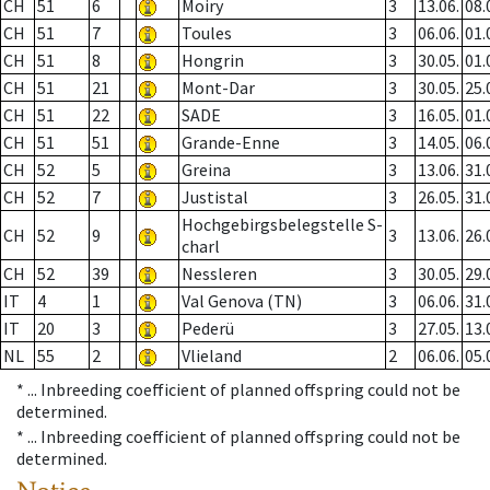
CH
51
6
Moiry
3
13.06.
08.
CH
51
7
Toules
3
06.06.
01.
CH
51
8
Hongrin
3
30.05.
01.
CH
51
21
Mont-Dar
3
30.05.
25.
CH
51
22
SADE
3
16.05.
01.
CH
51
51
Grande-Enne
3
14.05.
06.
CH
52
5
Greina
3
13.06.
31.
CH
52
7
Justistal
3
26.05.
31.
Hochgebirgsbelegstelle S-
CH
52
9
3
13.06.
26.
charl
CH
52
39
Nessleren
3
30.05.
29.
IT
4
1
Val Genova (TN)
3
06.06.
31.
IT
20
3
Pederü
3
27.05.
13.
NL
55
2
Vlieland
2
06.06.
05.
* ...
Inbreeding coefficient of planned offspring could not be
determined.
* ...
Inbreeding coefficient of planned offspring could not be
determined.