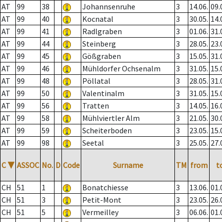
AT
99
38
Johannsenruhe
3
14.06.
09.
AT
99
40
Kocnatal
3
30.05.
14.
AT
99
41
Radlgraben
3
01.06.
31.
AT
99
44
Steinberg
3
28.05.
23.
AT
99
45
Gößgraben
3
15.05.
31.
AT
99
46
Mühldorfer Ochsenalm
3
31.05.
15.
AT
99
48
Pöllatal
3
28.05.
31.
AT
99
50
Valentinalm
3
31.05.
15.
AT
99
56
Tratten
3
14.05.
16.
AT
99
58
Mühlviertler Alm
3
21.05.
30.
AT
99
59
Scheiterboden
3
23.05.
15.
AT
99
98
Seetal
3
25.05.
27.
C
▼
ASSOC
No.
D
Code
Surname
TM
from
t
CH
51
1
Bonatchiesse
3
13.06.
01.
CH
51
3
Petit-Mont
3
23.05.
26.
CH
51
5
Vermeilley
3
06.06.
01.