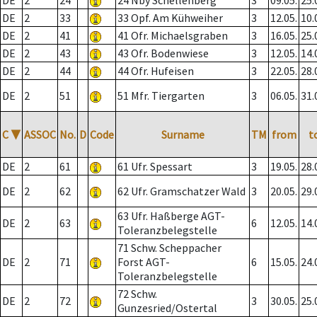
DE
2
24
24 Nby Schellenberg
3
09.05.
25.
DE
2
33
33 Opf. Am Kühweiher
3
12.05.
10.
DE
2
41
41 Ofr. Michaelsgraben
3
16.05.
25.
DE
2
43
43 Ofr. Bodenwiese
3
12.05.
14.
DE
2
44
44 Ofr. Hufeisen
3
22.05.
28.
DE
2
51
51 Mfr. Tiergarten
3
06.05.
31.
C
▼
ASSOC
No.
D
Code
Surname
TM
from
t
DE
2
61
61 Ufr. Spessart
3
19.05.
28.
DE
2
62
62 Ufr. Gramschatzer Wald
3
20.05.
29.
63 Ufr. Haßberge AGT-
DE
2
63
6
12.05.
14.
Toleranzbelegstelle
71 Schw. Scheppacher
DE
2
71
Forst AGT-
6
15.05.
24.
Toleranzbelegstelle
72 Schw.
DE
2
72
3
30.05.
25.
Gunzesried/Ostertal