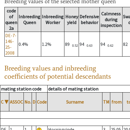
Breeding values
of the selected mother queen
code
Calmness
of
Inbreeding
Inbreeding
Honey
Defensive
Sw
during
queen
Queen
Worker
yield
behavior
inspection
2a
DE-7-
146-
0.4%
1.2%
89
94
94
82
0.52
0.63
0.62
25-
2008
Breeding values and inbreeding
coefficients of potential descendants
mating station code
details of mating station
C
▼
ASSOC
No.
D
Code
Surname
TM
from
t
DE
1
1
Hornisgrinde
3
25.05.
20.