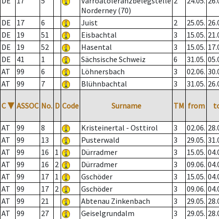
DE
17
5
Varroatoleranzbelegstelle
2
24.05.
26.
Norderney (70)
DE
17
6
Juist
2
25.05.
26.
DE
19
51
Eisbachtal
3
15.05.
21.
DE
19
52
Hasental
3
15.05.
17.
DE
41
1
Sächsische Schweiz
6
31.05.
05.
AT
99
6
Löhnersbach
3
02.06.
30.
AT
99
7
Blühnbachtal
3
31.05.
26.
C
▼
ASSOC
No.
D
Code
Surname
TM
from
t
AT
99
8
Kristeinertal - Osttirol
3
02.06.
28.
AT
99
13
Pusterwald
3
29.05.
31.
AT
99
16
1
Dürradmer
3
15.05.
04.
AT
99
16
2
Dürradmer
3
09.06.
04.
AT
99
17
1
Gschöder
3
15.05.
04.
AT
99
17
2
Gschöder
3
09.06.
04.
AT
99
21
Abtenau Zinkenbach
3
29.05.
28.
AT
99
27
Geiselgrundalm
3
29.05.
28.