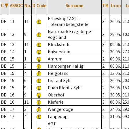
C
▼
ASSOC
No.
D
Code
Surname
TM
from
t
Erbeskopf AGT-
DE
11
11
3
26.05.
21.
Toleranzbelegstelle
Naturpark Erzgebirge-
DE
13
9
3
29.05.
10.
Vogtland
DE
13
11
Blockstelle
3
09.06.
21.
DE
14
1
Kaiserstein
3
30.05.
27.
DE
15
1
Amrum
2
09.06.
21.
DE
15
3
Hamburger Hallig
2
06.06.
11.
DE
15
4
Helgoland
2
13.05.
31.
DE
15
6
List auf Sylt
2
26.05.
20.
DE
15
9
Puan Klent / Sylt
2
26.05.
15.
DE
16
9
Oberhof
3
30.05.
01.
DE
16
11
Kieferle
3
06.06.
25.
DE
17
3
Wangerooge
2
24.05.
29.
DE
17
4
Langeoog
2
31.05.
09.
AGT