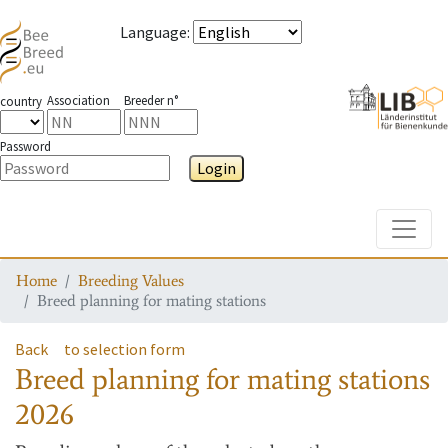
Language
:
Association
Breeder n°
country
Password
Login
Toggle
Home
Breeding Values
Breed planning for mating stations
Back
to selection form
Breed planning for mating stations
2026