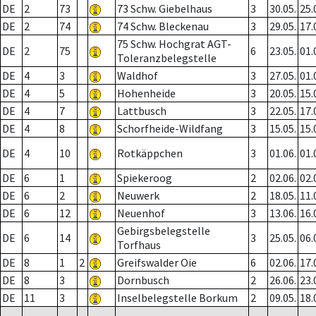
DE
2
73
73 Schw. Giebelhaus
3
30.05.
25.
DE
2
74
74 Schw. Bleckenau
3
29.05.
17.
75 Schw. Hochgrat AGT-
DE
2
75
6
23.05.
01.
Toleranzbelegstelle
DE
4
3
Waldhof
3
27.05.
01.
DE
4
5
Hohenheide
3
20.05.
15.
DE
4
7
Lattbusch
3
22.05.
17.
DE
4
8
Schorfheide-Wildfang
3
15.05.
15.
DE
4
10
Rotkäppchen
3
01.06.
01.
DE
6
1
Spiekeroog
2
02.06.
02.
DE
6
2
Neuwerk
2
18.05.
11.
DE
6
12
Neuenhof
3
13.06.
16.
Gebirgsbelegstelle
DE
6
14
3
25.05.
06.
Torfhaus
DE
8
1
2
Greifswalder Oie
6
02.06.
17.
DE
8
3
Dornbusch
2
26.06.
23.
DE
11
3
Inselbelegstelle Borkum
2
09.05.
18.