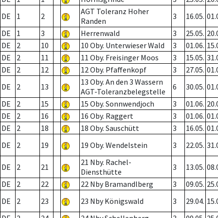
AGT Toleranz Hoher
DE
1
2
3
16.05.
01.
Randen
DE
1
3
Herrenwald
3
25.05.
20.
DE
2
10
10 Oby. Unterwieser Wald
3
01.06.
15.
DE
2
11
11 Oby. Freisinger Moos
3
15.05.
31.
DE
2
12
12 Oby. Pfaffenkopf
3
27.05.
01.
13 Oby. An den 3 Wassern
DE
2
13
6
30.05.
01.
AGT-Toleranzbelegstelle
DE
2
15
15 Oby. Sonnwendjoch
3
01.06.
20.
DE
2
16
16 Oby. Raggert
3
01.06.
01.
DE
2
18
18 Oby. Sauschütt
3
16.05.
01.
DE
2
19
19 Oby. Wendelstein
3
22.05.
31.
21 Nby. Rachel-
DE
2
21
3
13.05.
08.
Diensthütte
DE
2
22
22 Nby Bramandlberg
3
09.05.
25.
DE
2
23
23 Nby Königswald
3
29.04.
15.