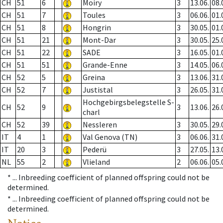
CH
51
6
Moiry
3
13.06.
08.
CH
51
7
Toules
3
06.06.
01.
CH
51
8
Hongrin
3
30.05.
01.
CH
51
21
Mont-Dar
3
30.05.
25.
CH
51
22
SADE
3
16.05.
01.
CH
51
51
Grande-Enne
3
14.05.
06.
CH
52
5
Greina
3
13.06.
31.
CH
52
7
Justistal
3
26.05.
31.
Hochgebirgsbelegstelle S-
CH
52
9
3
13.06.
26.
charl
CH
52
39
Nessleren
3
30.05.
29.
IT
4
1
Val Genova (TN)
3
06.06.
31.
IT
20
3
Pederü
3
27.05.
13.
NL
55
2
Vlieland
2
06.06.
05.
* ...
Inbreeding coefficient of planned offspring could not be
determined.
* ...
Inbreeding coefficient of planned offspring could not be
determined.