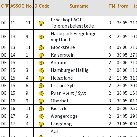
C
▼
ASSOC
No.
D
Code
Surname
TM
from
t
Erbeskopf AGT-
DE
11
11
3
26.05.
21.
Toleranzbelegstelle
Naturpark Erzgebirge-
DE
13
9
3
29.05.
10.
Vogtland
DE
13
11
Blockstelle
3
09.06.
21.
DE
14
1
Kaiserstein
3
30.05.
27.
DE
15
1
Amrum
2
09.06.
21.
DE
15
3
Hamburger Hallig
2
06.06.
11.
DE
15
4
Helgoland
2
13.05.
31.
DE
15
6
List auf Sylt
2
26.05.
20.
DE
15
9
Puan Klent / Sylt
2
26.05.
15.
DE
16
9
Oberhof
3
30.05.
01.
DE
16
11
Kieferle
3
06.06.
25.
DE
17
3
Wangerooge
2
24.05.
29.
DE
17
4
Langeoog
2
31.05.
09.
AGT