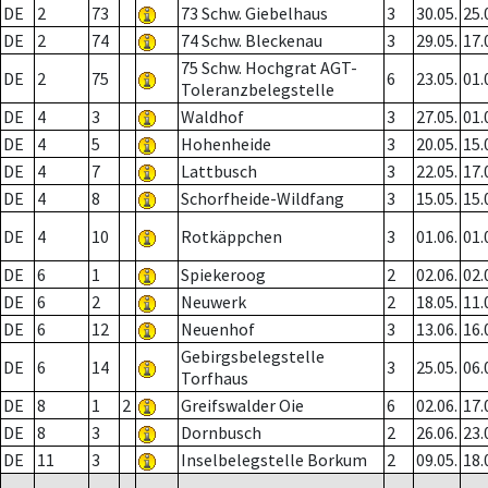
DE
2
73
73 Schw. Giebelhaus
3
30.05.
25.
DE
2
74
74 Schw. Bleckenau
3
29.05.
17.
75 Schw. Hochgrat AGT-
DE
2
75
6
23.05.
01.
Toleranzbelegstelle
DE
4
3
Waldhof
3
27.05.
01.
DE
4
5
Hohenheide
3
20.05.
15.
DE
4
7
Lattbusch
3
22.05.
17.
DE
4
8
Schorfheide-Wildfang
3
15.05.
15.
DE
4
10
Rotkäppchen
3
01.06.
01.
DE
6
1
Spiekeroog
2
02.06.
02.
DE
6
2
Neuwerk
2
18.05.
11.
DE
6
12
Neuenhof
3
13.06.
16.
Gebirgsbelegstelle
DE
6
14
3
25.05.
06.
Torfhaus
DE
8
1
2
Greifswalder Oie
6
02.06.
17.
DE
8
3
Dornbusch
2
26.06.
23.
DE
11
3
Inselbelegstelle Borkum
2
09.05.
18.