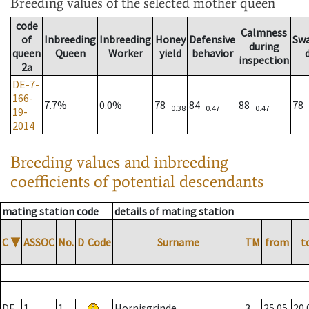
Breeding values
of the selected mother queen
code
Calmness
of
Inbreeding
Inbreeding
Honey
Defensive
Sw
during
queen
Queen
Worker
yield
behavior
inspection
2a
DE-7-
166-
7.7%
0.0%
78
84
88
78
0.38
0.47
0.47
19-
2014
Breeding values and inbreeding
coefficients of potential descendants
mating station code
details of mating station
C
▼
ASSOC
No.
D
Code
Surname
TM
from
t
DE
1
1
Hornisgrinde
3
25.05.
20.