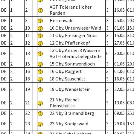
AGT Toleranz Hoher
DE
1
2
3
16.05.
01.
Randen
DE
1
3
Herrenwald
3
25.05.
20.
DE
2
10
10 Oby. Unterwieser Wald
3
01.06.
15.
DE
2
11
11 Oby. Freisinger Moos
3
15.05.
31.
DE
2
12
12 Oby. Pfaffenkopf
3
27.05.
01.
13 Oby. An den 3 Wassern
DE
2
13
6
30.05.
01.
AGT-Toleranzbelegstelle
DE
2
15
15 Oby. Sonnwendjoch
3
01.06.
20.
DE
2
16
16 Oby. Raggert
3
01.06.
01.
DE
2
18
18 Oby. Sauschütt
3
16.05.
01.
DE
2
19
19 Oby. Wendelstein
3
22.05.
31.
21 Nby. Rachel-
DE
2
21
3
13.05.
08.
Diensthütte
DE
2
22
22 Nby Bramandlberg
3
09.05.
25.
DE
2
23
23 Nby Königswald
3
29.04.
15.