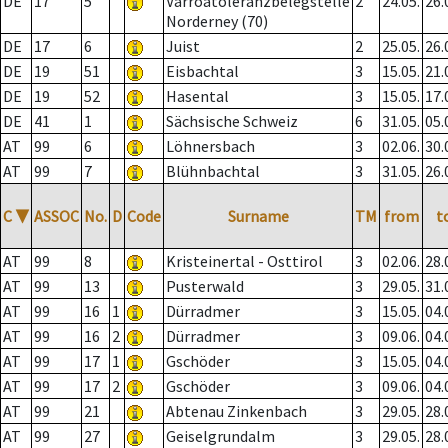
DE
17
5
Varroatoleranzbelegstelle
2
24.05.
26.
Norderney (70)
DE
17
6
Juist
2
25.05.
26.
DE
19
51
Eisbachtal
3
15.05.
21.
DE
19
52
Hasental
3
15.05.
17.
DE
41
1
Sächsische Schweiz
6
31.05.
05.
AT
99
6
Löhnersbach
3
02.06.
30.
AT
99
7
Blühnbachtal
3
31.05.
26.
C
▼
ASSOC
No.
D
Code
Surname
TM
from
t
AT
99
8
Kristeinertal - Osttirol
3
02.06.
28.
AT
99
13
Pusterwald
3
29.05.
31.
AT
99
16
1
Dürradmer
3
15.05.
04.
AT
99
16
2
Dürradmer
3
09.06.
04.
AT
99
17
1
Gschöder
3
15.05.
04.
AT
99
17
2
Gschöder
3
09.06.
04.
AT
99
21
Abtenau Zinkenbach
3
29.05.
28.
AT
99
27
Geiselgrundalm
3
29.05.
28.