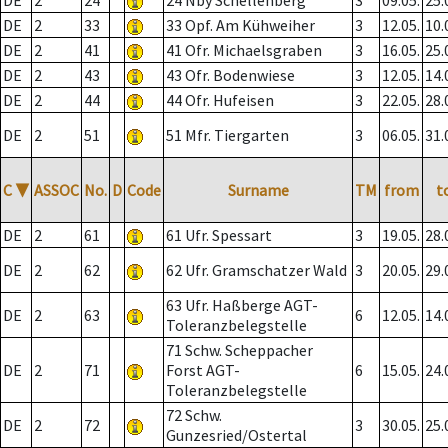
DE
2
24
24 Nby Schellenberg
3
09.05.
25.
DE
2
33
33 Opf. Am Kühweiher
3
12.05.
10.
DE
2
41
41 Ofr. Michaelsgraben
3
16.05.
25.
DE
2
43
43 Ofr. Bodenwiese
3
12.05.
14.
DE
2
44
44 Ofr. Hufeisen
3
22.05.
28.
DE
2
51
51 Mfr. Tiergarten
3
06.05.
31.
C
▼
ASSOC
No.
D
Code
Surname
TM
from
t
DE
2
61
61 Ufr. Spessart
3
19.05.
28.
DE
2
62
62 Ufr. Gramschatzer Wald
3
20.05.
29.
63 Ufr. Haßberge AGT-
DE
2
63
6
12.05.
14.
Toleranzbelegstelle
71 Schw. Scheppacher
DE
2
71
Forst AGT-
6
15.05.
24.
Toleranzbelegstelle
72 Schw.
DE
2
72
3
30.05.
25.
Gunzesried/Ostertal