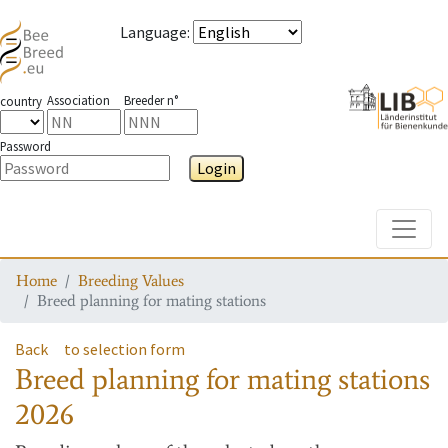
Language
:
Association
Breeder n°
country
Password
Login
Toggle
Home
Breeding Values
Breed planning for mating stations
Back
to selection form
Breed planning for mating stations
2026