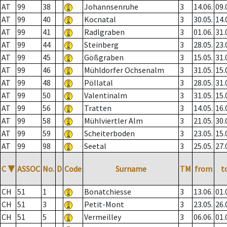
AT
99
38
Johannsenruhe
3
14.06.
09.
AT
99
40
Kocnatal
3
30.05.
14.
AT
99
41
Radlgraben
3
01.06.
31.
AT
99
44
Steinberg
3
28.05.
23.
AT
99
45
Gößgraben
3
15.05.
31.
AT
99
46
Mühldorfer Ochsenalm
3
31.05.
15.
AT
99
48
Pöllatal
3
28.05.
31.
AT
99
50
Valentinalm
3
31.05.
15.
AT
99
56
Tratten
3
14.05.
16.
AT
99
58
Mühlviertler Alm
3
21.05.
30.
AT
99
59
Scheiterboden
3
23.05.
15.
AT
99
98
Seetal
3
25.05.
27.
C
▼
ASSOC
No.
D
Code
Surname
TM
from
t
CH
51
1
Bonatchiesse
3
13.06.
01.
CH
51
3
Petit-Mont
3
23.05.
26.
CH
51
5
Vermeilley
3
06.06.
01.