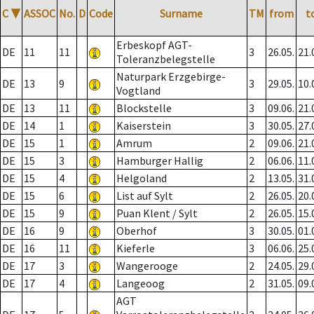
C
▼
ASSOC
No.
D
Code
Surname
TM
from
t
Erbeskopf AGT-
DE
11
11
3
26.05.
21.
Toleranzbelegstelle
Naturpark Erzgebirge-
DE
13
9
3
29.05.
10.
Vogtland
DE
13
11
Blockstelle
3
09.06.
21.
DE
14
1
Kaiserstein
3
30.05.
27.
DE
15
1
Amrum
2
09.06.
21.
DE
15
3
Hamburger Hallig
2
06.06.
11.
DE
15
4
Helgoland
2
13.05.
31.
DE
15
6
List auf Sylt
2
26.05.
20.
DE
15
9
Puan Klent / Sylt
2
26.05.
15.
DE
16
9
Oberhof
3
30.05.
01.
DE
16
11
Kieferle
3
06.06.
25.
DE
17
3
Wangerooge
2
24.05.
29.
DE
17
4
Langeoog
2
31.05.
09.
AGT