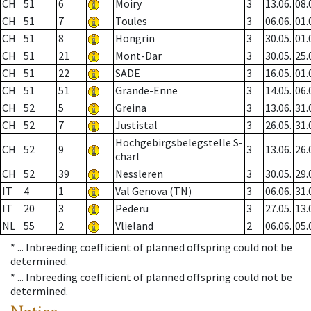
CH
51
6
Moiry
3
13.06.
08.
CH
51
7
Toules
3
06.06.
01.
CH
51
8
Hongrin
3
30.05.
01.
CH
51
21
Mont-Dar
3
30.05.
25.
CH
51
22
SADE
3
16.05.
01.
CH
51
51
Grande-Enne
3
14.05.
06.
CH
52
5
Greina
3
13.06.
31.
CH
52
7
Justistal
3
26.05.
31.
Hochgebirgsbelegstelle S-
CH
52
9
3
13.06.
26.
charl
CH
52
39
Nessleren
3
30.05.
29.
IT
4
1
Val Genova (TN)
3
06.06.
31.
IT
20
3
Pederü
3
27.05.
13.
NL
55
2
Vlieland
2
06.06.
05.
* ...
Inbreeding coefficient of planned offspring could not be
determined.
* ...
Inbreeding coefficient of planned offspring could not be
determined.