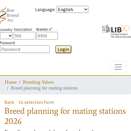
Language
:
Association
Breeder n°
country
Password
Login
Toggle
Home
Breeding Values
Breed planning for mating stations
Back
to selection form
Breed planning for mating stations
2026