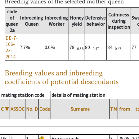
Breeding values
of the selected mother queen
code
Calmness
of
Inbreeding
Inbreeding
Honey
Defensive
Sw
during
queen
Queen
Worker
yield
behavior
inspection
2a
DE-7-
166-
7.7%
0.0%
78
80
84
77
0.38
0.47
0.47
23-
2014
Breeding values and inbreeding
coefficients of potential descendants
mating station code
details of mating station
C
▼
ASSOC
No.
D
Code
Surname
TM
from
t
DE
1
1
Hornisgrinde
3
25.05.
20.