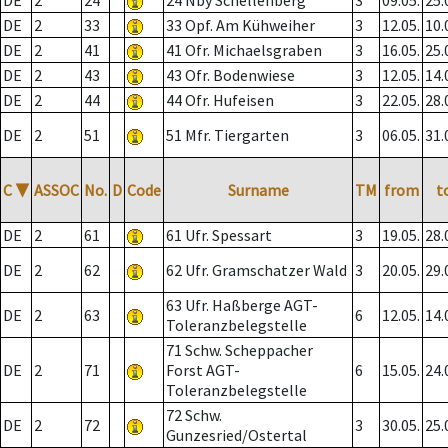
DE
2
24
24 Nby Schellenberg
3
09.05.
25.
DE
2
33
33 Opf. Am Kühweiher
3
12.05.
10.
DE
2
41
41 Ofr. Michaelsgraben
3
16.05.
25.
DE
2
43
43 Ofr. Bodenwiese
3
12.05.
14.
DE
2
44
44 Ofr. Hufeisen
3
22.05.
28.
DE
2
51
51 Mfr. Tiergarten
3
06.05.
31.
C
▼
ASSOC
No.
D
Code
Surname
TM
from
t
DE
2
61
61 Ufr. Spessart
3
19.05.
28.
DE
2
62
62 Ufr. Gramschatzer Wald
3
20.05.
29.
63 Ufr. Haßberge AGT-
DE
2
63
6
12.05.
14.
Toleranzbelegstelle
71 Schw. Scheppacher
DE
2
71
Forst AGT-
6
15.05.
24.
Toleranzbelegstelle
72 Schw.
DE
2
72
3
30.05.
25.
Gunzesried/Ostertal