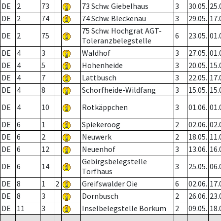
DE
2
73
73 Schw. Giebelhaus
3
30.05.
25.
DE
2
74
74 Schw. Bleckenau
3
29.05.
17.
75 Schw. Hochgrat AGT-
DE
2
75
6
23.05.
01.
Toleranzbelegstelle
DE
4
3
Waldhof
3
27.05.
01.
DE
4
5
Hohenheide
3
20.05.
15.
DE
4
7
Lattbusch
3
22.05.
17.
DE
4
8
Schorfheide-Wildfang
3
15.05.
15.
DE
4
10
Rotkäppchen
3
01.06.
01.
DE
6
1
Spiekeroog
2
02.06.
02.
DE
6
2
Neuwerk
2
18.05.
11.
DE
6
12
Neuenhof
3
13.06.
16.
Gebirgsbelegstelle
DE
6
14
3
25.05.
06.
Torfhaus
DE
8
1
2
Greifswalder Oie
6
02.06.
17.
DE
8
3
Dornbusch
2
26.06.
23.
DE
11
3
Inselbelegstelle Borkum
2
09.05.
18.