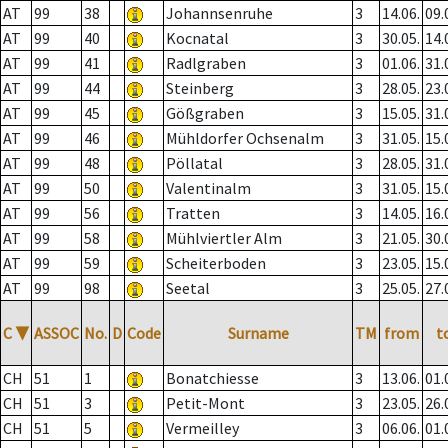
AT
99
38
Johannsenruhe
3
14.06.
09.
AT
99
40
Kocnatal
3
30.05.
14.
AT
99
41
Radlgraben
3
01.06.
31.
AT
99
44
Steinberg
3
28.05.
23.
AT
99
45
Gößgraben
3
15.05.
31.
AT
99
46
Mühldorfer Ochsenalm
3
31.05.
15.
AT
99
48
Pöllatal
3
28.05.
31.
AT
99
50
Valentinalm
3
31.05.
15.
AT
99
56
Tratten
3
14.05.
16.
AT
99
58
Mühlviertler Alm
3
21.05.
30.
AT
99
59
Scheiterboden
3
23.05.
15.
AT
99
98
Seetal
3
25.05.
27.
C
▼
ASSOC
No.
D
Code
Surname
TM
from
t
CH
51
1
Bonatchiesse
3
13.06.
01.
CH
51
3
Petit-Mont
3
23.05.
26.
CH
51
5
Vermeilley
3
06.06.
01.