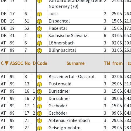
DE
17
5
Varroatoleranzbelegstelle
2
24.05.
26.
Norderney (70)
DE
17
6
Juist
2
25.05.
26.
DE
19
51
Eisbachtal
3
15.05.
21.
DE
19
52
Hasental
3
15.05.
17.
DE
41
1
Sächsische Schweiz
6
31.05.
05.
AT
99
6
Löhnersbach
3
02.06.
30.
AT
99
7
Blühnbachtal
3
31.05.
26.
C
▼
ASSOC
No.
D
Code
Surname
TM
from
t
AT
99
8
Kristeinertal - Osttirol
3
02.06.
28.
AT
99
13
Pusterwald
3
29.05.
31.
AT
99
16
1
Dürradmer
3
15.05.
04.
AT
99
16
2
Dürradmer
3
09.06.
04.
AT
99
17
1
Gschöder
3
15.05.
04.
AT
99
17
2
Gschöder
3
09.06.
04.
AT
99
21
Abtenau Zinkenbach
3
29.05.
28.
AT
99
27
Geiselgrundalm
3
29.05.
28.