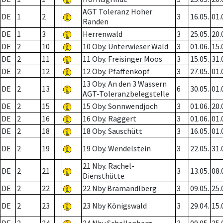
AGT Toleranz Hoher
DE
1
2
3
16.05.
01.
Randen
DE
1
3
Herrenwald
3
25.05.
20.
DE
2
10
10 Oby. Unterwieser Wald
3
01.06.
15.
DE
2
11
11 Oby. Freisinger Moos
3
15.05.
31.
DE
2
12
12 Oby. Pfaffenkopf
3
27.05.
01.
13 Oby. An den 3 Wassern
DE
2
13
6
30.05.
01.
AGT-Toleranzbelegstelle
DE
2
15
15 Oby. Sonnwendjoch
3
01.06.
20.
DE
2
16
16 Oby. Raggert
3
01.06.
01.
DE
2
18
18 Oby. Sauschütt
3
16.05.
01.
DE
2
19
19 Oby. Wendelstein
3
22.05.
31.
21 Nby. Rachel-
DE
2
21
3
13.05.
08.
Diensthütte
DE
2
22
22 Nby Bramandlberg
3
09.05.
25.
DE
2
23
23 Nby Königswald
3
29.04.
15.