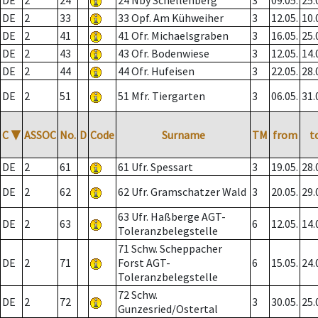
DE
2
24
24 Nby Schellenberg
3
09.05.
25.
DE
2
33
33 Opf. Am Kühweiher
3
12.05.
10.
DE
2
41
41 Ofr. Michaelsgraben
3
16.05.
25.
DE
2
43
43 Ofr. Bodenwiese
3
12.05.
14.
DE
2
44
44 Ofr. Hufeisen
3
22.05.
28.
DE
2
51
51 Mfr. Tiergarten
3
06.05.
31.
C
▼
ASSOC
No.
D
Code
Surname
TM
from
t
DE
2
61
61 Ufr. Spessart
3
19.05.
28.
DE
2
62
62 Ufr. Gramschatzer Wald
3
20.05.
29.
63 Ufr. Haßberge AGT-
DE
2
63
6
12.05.
14.
Toleranzbelegstelle
71 Schw. Scheppacher
DE
2
71
Forst AGT-
6
15.05.
24.
Toleranzbelegstelle
72 Schw.
DE
2
72
3
30.05.
25.
Gunzesried/Ostertal