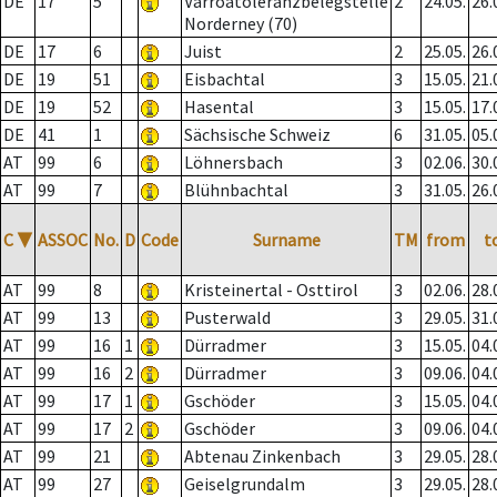
DE
17
5
Varroatoleranzbelegstelle
2
24.05.
26.
Norderney (70)
DE
17
6
Juist
2
25.05.
26.
DE
19
51
Eisbachtal
3
15.05.
21.
DE
19
52
Hasental
3
15.05.
17.
DE
41
1
Sächsische Schweiz
6
31.05.
05.
AT
99
6
Löhnersbach
3
02.06.
30.
AT
99
7
Blühnbachtal
3
31.05.
26.
C
▼
ASSOC
No.
D
Code
Surname
TM
from
t
AT
99
8
Kristeinertal - Osttirol
3
02.06.
28.
AT
99
13
Pusterwald
3
29.05.
31.
AT
99
16
1
Dürradmer
3
15.05.
04.
AT
99
16
2
Dürradmer
3
09.06.
04.
AT
99
17
1
Gschöder
3
15.05.
04.
AT
99
17
2
Gschöder
3
09.06.
04.
AT
99
21
Abtenau Zinkenbach
3
29.05.
28.
AT
99
27
Geiselgrundalm
3
29.05.
28.