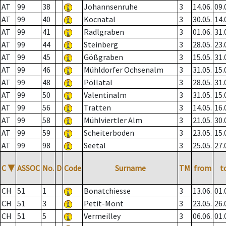
AT
99
38
Johannsenruhe
3
14.06.
09.
AT
99
40
Kocnatal
3
30.05.
14.
AT
99
41
Radlgraben
3
01.06.
31.
AT
99
44
Steinberg
3
28.05.
23.
AT
99
45
Gößgraben
3
15.05.
31.
AT
99
46
Mühldorfer Ochsenalm
3
31.05.
15.
AT
99
48
Pöllatal
3
28.05.
31.
AT
99
50
Valentinalm
3
31.05.
15.
AT
99
56
Tratten
3
14.05.
16.
AT
99
58
Mühlviertler Alm
3
21.05.
30.
AT
99
59
Scheiterboden
3
23.05.
15.
AT
99
98
Seetal
3
25.05.
27.
C
▼
ASSOC
No.
D
Code
Surname
TM
from
t
CH
51
1
Bonatchiesse
3
13.06.
01.
CH
51
3
Petit-Mont
3
23.05.
26.
CH
51
5
Vermeilley
3
06.06.
01.