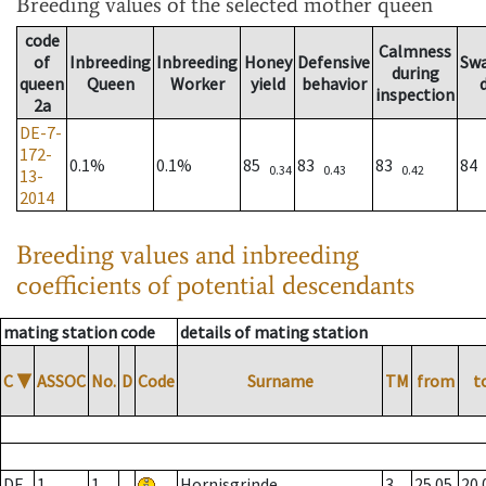
Breeding values
of the selected mother queen
code
Calmness
of
Inbreeding
Inbreeding
Honey
Defensive
Sw
during
queen
Queen
Worker
yield
behavior
inspection
2a
DE-7-
172-
0.1%
0.1%
85
83
83
84
0.34
0.43
0.42
13-
2014
Breeding values and inbreeding
coefficients of potential descendants
mating station code
details of mating station
C
▼
ASSOC
No.
D
Code
Surname
TM
from
t
DE
1
1
Hornisgrinde
3
25.05.
20.