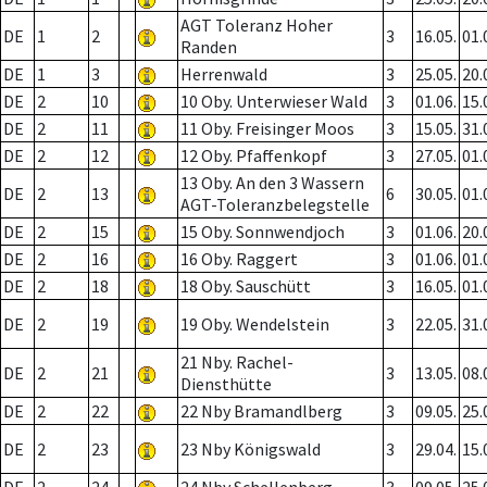
AGT Toleranz Hoher
DE
1
2
3
16.05.
01.
Randen
DE
1
3
Herrenwald
3
25.05.
20.
DE
2
10
10 Oby. Unterwieser Wald
3
01.06.
15.
DE
2
11
11 Oby. Freisinger Moos
3
15.05.
31.
DE
2
12
12 Oby. Pfaffenkopf
3
27.05.
01.
13 Oby. An den 3 Wassern
DE
2
13
6
30.05.
01.
AGT-Toleranzbelegstelle
DE
2
15
15 Oby. Sonnwendjoch
3
01.06.
20.
DE
2
16
16 Oby. Raggert
3
01.06.
01.
DE
2
18
18 Oby. Sauschütt
3
16.05.
01.
DE
2
19
19 Oby. Wendelstein
3
22.05.
31.
21 Nby. Rachel-
DE
2
21
3
13.05.
08.
Diensthütte
DE
2
22
22 Nby Bramandlberg
3
09.05.
25.
DE
2
23
23 Nby Königswald
3
29.04.
15.