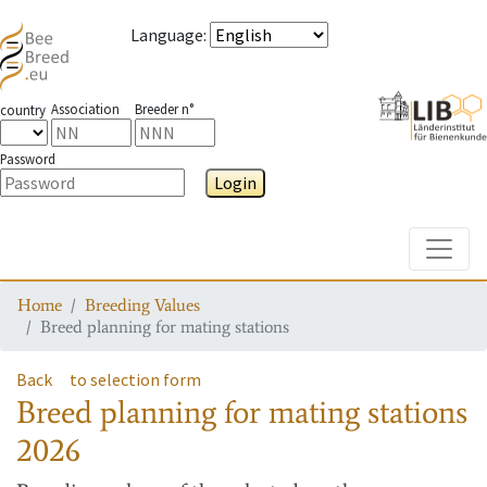
Language
:
Association
Breeder n°
country
Password
Login
Toggle
Home
Breeding Values
Breed planning for mating stations
Back
to selection form
Breed planning for mating stations
2026