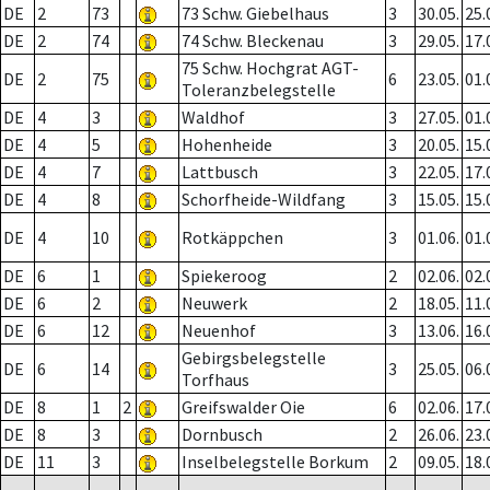
DE
2
73
73 Schw. Giebelhaus
3
30.05.
25.
DE
2
74
74 Schw. Bleckenau
3
29.05.
17.
75 Schw. Hochgrat AGT-
DE
2
75
6
23.05.
01.
Toleranzbelegstelle
DE
4
3
Waldhof
3
27.05.
01.
DE
4
5
Hohenheide
3
20.05.
15.
DE
4
7
Lattbusch
3
22.05.
17.
DE
4
8
Schorfheide-Wildfang
3
15.05.
15.
DE
4
10
Rotkäppchen
3
01.06.
01.
DE
6
1
Spiekeroog
2
02.06.
02.
DE
6
2
Neuwerk
2
18.05.
11.
DE
6
12
Neuenhof
3
13.06.
16.
Gebirgsbelegstelle
DE
6
14
3
25.05.
06.
Torfhaus
DE
8
1
2
Greifswalder Oie
6
02.06.
17.
DE
8
3
Dornbusch
2
26.06.
23.
DE
11
3
Inselbelegstelle Borkum
2
09.05.
18.