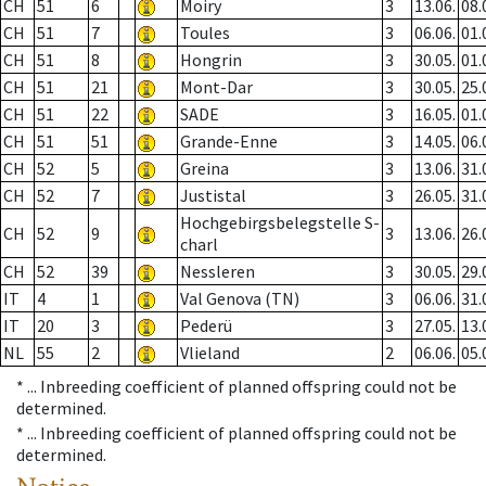
CH
51
6
Moiry
3
13.06.
08.
CH
51
7
Toules
3
06.06.
01.
CH
51
8
Hongrin
3
30.05.
01.
CH
51
21
Mont-Dar
3
30.05.
25.
CH
51
22
SADE
3
16.05.
01.
CH
51
51
Grande-Enne
3
14.05.
06.
CH
52
5
Greina
3
13.06.
31.
CH
52
7
Justistal
3
26.05.
31.
Hochgebirgsbelegstelle S-
CH
52
9
3
13.06.
26.
charl
CH
52
39
Nessleren
3
30.05.
29.
IT
4
1
Val Genova (TN)
3
06.06.
31.
IT
20
3
Pederü
3
27.05.
13.
NL
55
2
Vlieland
2
06.06.
05.
* ...
Inbreeding coefficient of planned offspring could not be
determined.
* ...
Inbreeding coefficient of planned offspring could not be
determined.