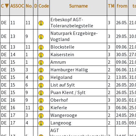
C
▼
ASSOC
No.
D
Code
Surname
TM
from
t
Erbeskopf AGT-
DE
11
11
3
26.05.
21.
Toleranzbelegstelle
Naturpark Erzgebirge-
DE
13
9
3
29.05.
10.
Vogtland
DE
13
11
Blockstelle
3
09.06.
21.
DE
14
1
Kaiserstein
3
30.05.
27.
DE
15
1
Amrum
2
09.06.
21.
DE
15
3
Hamburger Hallig
2
06.06.
11.
DE
15
4
Helgoland
2
13.05.
31.
DE
15
6
List auf Sylt
2
26.05.
20.
DE
15
9
Puan Klent / Sylt
2
26.05.
15.
DE
16
9
Oberhof
3
30.05.
01.
DE
16
11
Kieferle
3
06.06.
25.
DE
17
3
Wangerooge
2
24.05.
29.
DE
17
4
Langeoog
2
31.05.
09.
AGT