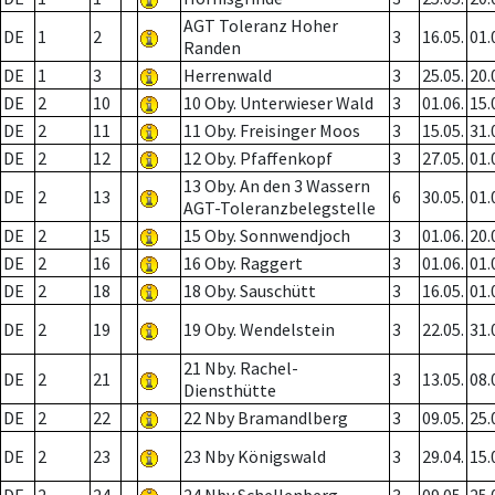
AGT Toleranz Hoher
DE
1
2
3
16.05.
01.
Randen
DE
1
3
Herrenwald
3
25.05.
20.
DE
2
10
10 Oby. Unterwieser Wald
3
01.06.
15.
DE
2
11
11 Oby. Freisinger Moos
3
15.05.
31.
DE
2
12
12 Oby. Pfaffenkopf
3
27.05.
01.
13 Oby. An den 3 Wassern
DE
2
13
6
30.05.
01.
AGT-Toleranzbelegstelle
DE
2
15
15 Oby. Sonnwendjoch
3
01.06.
20.
DE
2
16
16 Oby. Raggert
3
01.06.
01.
DE
2
18
18 Oby. Sauschütt
3
16.05.
01.
DE
2
19
19 Oby. Wendelstein
3
22.05.
31.
21 Nby. Rachel-
DE
2
21
3
13.05.
08.
Diensthütte
DE
2
22
22 Nby Bramandlberg
3
09.05.
25.
DE
2
23
23 Nby Königswald
3
29.04.
15.