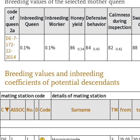
Breeding values
of the selected mother queen
code
Calmness
of
Inbreeding
Inbreeding
Honey
Defensive
Sw
during
queen
Queen
Worker
yield
behavior
inspection
2a
DE-7-
172-
0.1%
0.1%
86
84
82
88
0.34
0.43
0.42
22-
2014
Breeding values and inbreeding
coefficients of potential descendants
mating station code
details of mating station
C
▼
ASSOC
No.
D
Code
Surname
TM
from
t
DE
1
1
Hornisgrinde
3
25.05.
20.