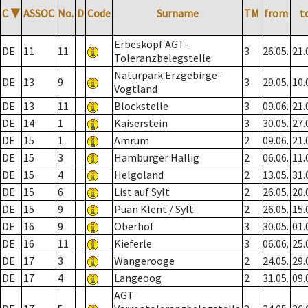
C
▼
ASSOC
No.
D
Code
Surname
TM
from
t
Erbeskopf AGT-
DE
11
11
3
26.05.
21.
Toleranzbelegstelle
Naturpark Erzgebirge-
DE
13
9
3
29.05.
10.
Vogtland
DE
13
11
Blockstelle
3
09.06.
21.
DE
14
1
Kaiserstein
3
30.05.
27.
DE
15
1
Amrum
2
09.06.
21.
DE
15
3
Hamburger Hallig
2
06.06.
11.
DE
15
4
Helgoland
2
13.05.
31.
DE
15
6
List auf Sylt
2
26.05.
20.
DE
15
9
Puan Klent / Sylt
2
26.05.
15.
DE
16
9
Oberhof
3
30.05.
01.
DE
16
11
Kieferle
3
06.06.
25.
DE
17
3
Wangerooge
2
24.05.
29.
DE
17
4
Langeoog
2
31.05.
09.
AGT