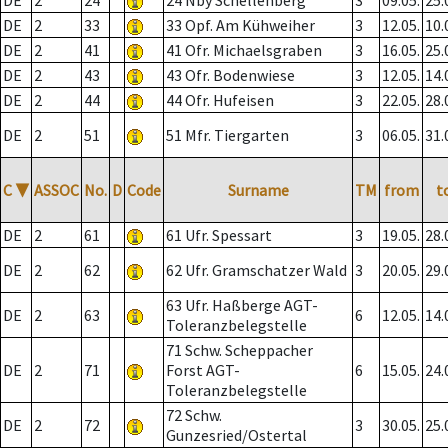
DE
2
24
24 Nby Schellenberg
3
09.05.
25.
DE
2
33
33 Opf. Am Kühweiher
3
12.05.
10.
DE
2
41
41 Ofr. Michaelsgraben
3
16.05.
25.
DE
2
43
43 Ofr. Bodenwiese
3
12.05.
14.
DE
2
44
44 Ofr. Hufeisen
3
22.05.
28.
DE
2
51
51 Mfr. Tiergarten
3
06.05.
31.
C
▼
ASSOC
No.
D
Code
Surname
TM
from
t
DE
2
61
61 Ufr. Spessart
3
19.05.
28.
DE
2
62
62 Ufr. Gramschatzer Wald
3
20.05.
29.
63 Ufr. Haßberge AGT-
DE
2
63
6
12.05.
14.
Toleranzbelegstelle
71 Schw. Scheppacher
DE
2
71
Forst AGT-
6
15.05.
24.
Toleranzbelegstelle
72 Schw.
DE
2
72
3
30.05.
25.
Gunzesried/Ostertal