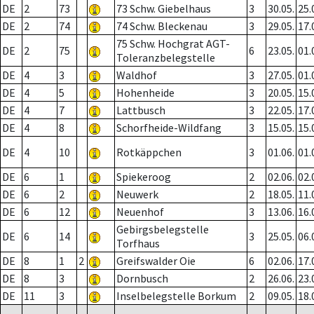
DE
2
73
73 Schw. Giebelhaus
3
30.05.
25.
DE
2
74
74 Schw. Bleckenau
3
29.05.
17.
75 Schw. Hochgrat AGT-
DE
2
75
6
23.05.
01.
Toleranzbelegstelle
DE
4
3
Waldhof
3
27.05.
01.
DE
4
5
Hohenheide
3
20.05.
15.
DE
4
7
Lattbusch
3
22.05.
17.
DE
4
8
Schorfheide-Wildfang
3
15.05.
15.
DE
4
10
Rotkäppchen
3
01.06.
01.
DE
6
1
Spiekeroog
2
02.06.
02.
DE
6
2
Neuwerk
2
18.05.
11.
DE
6
12
Neuenhof
3
13.06.
16.
Gebirgsbelegstelle
DE
6
14
3
25.05.
06.
Torfhaus
DE
8
1
2
Greifswalder Oie
6
02.06.
17.
DE
8
3
Dornbusch
2
26.06.
23.
DE
11
3
Inselbelegstelle Borkum
2
09.05.
18.