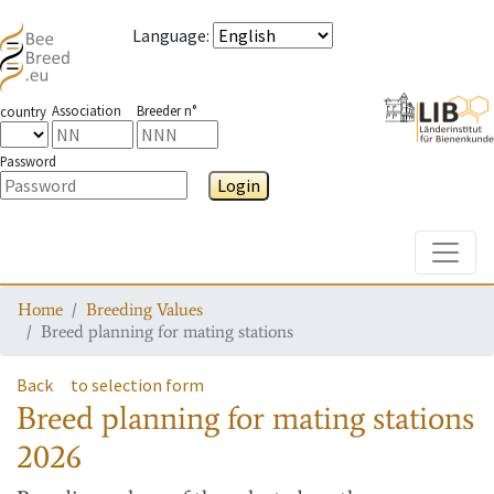
Language
:
Association
Breeder n°
country
Password
Login
Toggle
Home
Breeding Values
Breed planning for mating stations
Back
to selection form
Breed planning for mating stations
2026