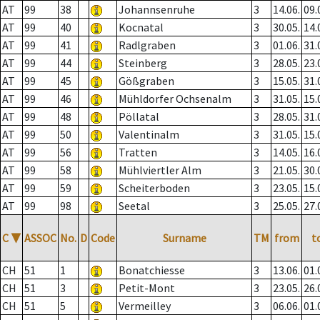
AT
99
38
Johannsenruhe
3
14.06.
09.
AT
99
40
Kocnatal
3
30.05.
14.
AT
99
41
Radlgraben
3
01.06.
31.
AT
99
44
Steinberg
3
28.05.
23.
AT
99
45
Gößgraben
3
15.05.
31.
AT
99
46
Mühldorfer Ochsenalm
3
31.05.
15.
AT
99
48
Pöllatal
3
28.05.
31.
AT
99
50
Valentinalm
3
31.05.
15.
AT
99
56
Tratten
3
14.05.
16.
AT
99
58
Mühlviertler Alm
3
21.05.
30.
AT
99
59
Scheiterboden
3
23.05.
15.
AT
99
98
Seetal
3
25.05.
27.
C
▼
ASSOC
No.
D
Code
Surname
TM
from
t
CH
51
1
Bonatchiesse
3
13.06.
01.
CH
51
3
Petit-Mont
3
23.05.
26.
CH
51
5
Vermeilley
3
06.06.
01.