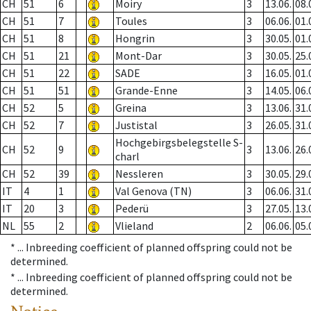
CH
51
6
Moiry
3
13.06.
08.
CH
51
7
Toules
3
06.06.
01.
CH
51
8
Hongrin
3
30.05.
01.
CH
51
21
Mont-Dar
3
30.05.
25.
CH
51
22
SADE
3
16.05.
01.
CH
51
51
Grande-Enne
3
14.05.
06.
CH
52
5
Greina
3
13.06.
31.
CH
52
7
Justistal
3
26.05.
31.
Hochgebirgsbelegstelle S-
CH
52
9
3
13.06.
26.
charl
CH
52
39
Nessleren
3
30.05.
29.
IT
4
1
Val Genova (TN)
3
06.06.
31.
IT
20
3
Pederü
3
27.05.
13.
NL
55
2
Vlieland
2
06.06.
05.
* ...
Inbreeding coefficient of planned offspring could not be
determined.
* ...
Inbreeding coefficient of planned offspring could not be
determined.