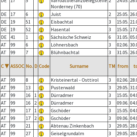
DE
17
5
Varroatoleranzbelegstelle
2
24.05.
26.
Norderney (70)
DE
17
6
Juist
2
25.05.
26.
DE
19
51
Eisbachtal
3
15.05.
21.
DE
19
52
Hasental
3
15.05.
17.
DE
41
1
Sächsische Schweiz
6
31.05.
05.
AT
99
6
Löhnersbach
3
02.06.
30.
AT
99
7
Blühnbachtal
3
31.05.
26.
C
▼
ASSOC
No.
D
Code
Surname
TM
from
t
AT
99
8
Kristeinertal - Osttirol
3
02.06.
28.
AT
99
13
Pusterwald
3
29.05.
31.
AT
99
16
1
Dürradmer
3
15.05.
04.
AT
99
16
2
Dürradmer
3
09.06.
04.
AT
99
17
1
Gschöder
3
15.05.
04.
AT
99
17
2
Gschöder
3
09.06.
04.
AT
99
21
Abtenau Zinkenbach
3
29.05.
28.
AT
99
27
Geiselgrundalm
3
29.05.
28.