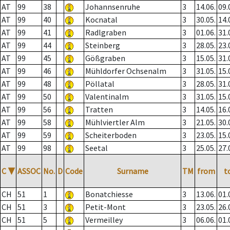
AT
99
38
Johannsenruhe
3
14.06.
09.
AT
99
40
Kocnatal
3
30.05.
14.
AT
99
41
Radlgraben
3
01.06.
31.
AT
99
44
Steinberg
3
28.05.
23.
AT
99
45
Gößgraben
3
15.05.
31.
AT
99
46
Mühldorfer Ochsenalm
3
31.05.
15.
AT
99
48
Pöllatal
3
28.05.
31.
AT
99
50
Valentinalm
3
31.05.
15.
AT
99
56
Tratten
3
14.05.
16.
AT
99
58
Mühlviertler Alm
3
21.05.
30.
AT
99
59
Scheiterboden
3
23.05.
15.
AT
99
98
Seetal
3
25.05.
27.
C
▼
ASSOC
No.
D
Code
Surname
TM
from
t
CH
51
1
Bonatchiesse
3
13.06.
01.
CH
51
3
Petit-Mont
3
23.05.
26.
CH
51
5
Vermeilley
3
06.06.
01.