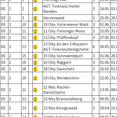
AGT Toleranz Hoher
DE
1
2
3
16.05.
01.
Randen
DE
1
3
Herrenwald
3
25.05.
20.
DE
2
10
10 Oby. Unterwieser Wald
3
01.06.
15.
DE
2
11
11 Oby. Freisinger Moos
3
15.05.
31.
DE
2
12
12 Oby. Pfaffenkopf
3
27.05.
01.
13 Oby. An den 3 Wassern
DE
2
13
6
30.05.
01.
AGT-Toleranzbelegstelle
DE
2
15
15 Oby. Sonnwendjoch
3
01.06.
20.
DE
2
16
16 Oby. Raggert
3
01.06.
01.
DE
2
18
18 Oby. Sauschütt
3
16.05.
01.
DE
2
19
19 Oby. Wendelstein
3
22.05.
31.
21 Nby. Rachel-
DE
2
21
3
13.05.
08.
Diensthütte
DE
2
22
22 Nby Bramandlberg
3
09.05.
25.
DE
2
23
23 Nby Königswald
3
29.04.
15.