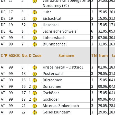
DE
17
5
Varroatoleranzbelegstelle
2
24.05.
26.
Norderney (70)
DE
17
6
Juist
2
25.05.
26.
DE
19
51
Eisbachtal
3
15.05.
21.
DE
19
52
Hasental
3
15.05.
17.
DE
41
1
Sächsische Schweiz
6
31.05.
05.
AT
99
6
Löhnersbach
3
02.06.
30.
AT
99
7
Blühnbachtal
3
31.05.
26.
C
▼
ASSOC
No.
D
Code
Surname
TM
from
t
AT
99
8
Kristeinertal - Osttirol
3
02.06.
28.
AT
99
13
Pusterwald
3
29.05.
31.
AT
99
16
1
Dürradmer
3
15.05.
04.
AT
99
16
2
Dürradmer
3
09.06.
04.
AT
99
17
1
Gschöder
3
15.05.
04.
AT
99
17
2
Gschöder
3
09.06.
04.
AT
99
21
Abtenau Zinkenbach
3
29.05.
28.
AT
99
27
Geiselgrundalm
3
29.05.
28.