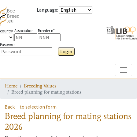
Language
:
Association
Breeder n°
country
Password
Login
Toggle
Home
Breeding Values
Breed planning for mating stations
Back
to selection form
Breed planning for mating stations
2026