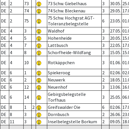
DE
2
73
73 Schw. Giebelhaus
3
30.05.
25.
DE
2
74
74 Schw. Bleckenau
3
29.05.
17.
75 Schw. Hochgrat AGT-
DE
2
75
6
23.05.
01.
Toleranzbelegstelle
DE
4
3
Waldhof
3
27.05.
01.
DE
4
5
Hohenheide
3
20.05.
15.
DE
4
7
Lattbusch
3
22.05.
17.
DE
4
8
Schorfheide-Wildfang
3
15.05.
15.
DE
4
10
Rotkäppchen
3
01.06.
01.
DE
6
1
Spiekeroog
2
02.06.
02.
DE
6
2
Neuwerk
2
18.05.
11.
DE
6
12
Neuenhof
3
13.06.
16.
Gebirgsbelegstelle
DE
6
14
3
25.05.
06.
Torfhaus
DE
8
1
2
Greifswalder Oie
6
02.06.
17.
DE
8
3
Dornbusch
2
26.06.
23.
DE
11
3
Inselbelegstelle Borkum
2
09.05.
18.