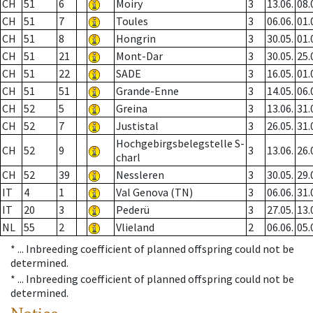
CH
51
6
Moiry
3
13.06.
08.
CH
51
7
Toules
3
06.06.
01.
CH
51
8
Hongrin
3
30.05.
01.
CH
51
21
Mont-Dar
3
30.05.
25.
CH
51
22
SADE
3
16.05.
01.
CH
51
51
Grande-Enne
3
14.05.
06.
CH
52
5
Greina
3
13.06.
31.
CH
52
7
Justistal
3
26.05.
31.
Hochgebirgsbelegstelle S-
CH
52
9
3
13.06.
26.
charl
CH
52
39
Nessleren
3
30.05.
29.
IT
4
1
Val Genova (TN)
3
06.06.
31.
IT
20
3
Pederü
3
27.05.
13.
NL
55
2
Vlieland
2
06.06.
05.
* ...
Inbreeding coefficient of planned offspring could not be
determined.
* ...
Inbreeding coefficient of planned offspring could not be
determined.