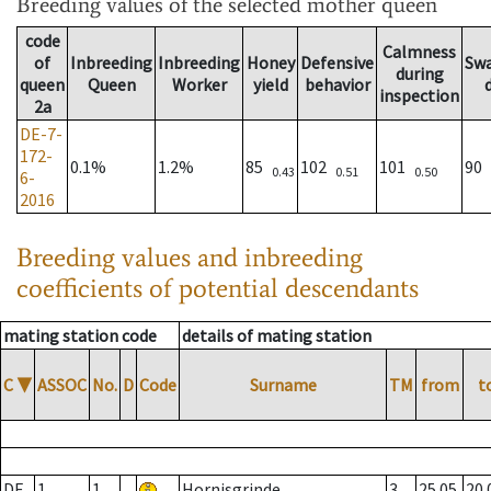
Breeding values
of the selected mother queen
code
Calmness
of
Inbreeding
Inbreeding
Honey
Defensive
Sw
during
queen
Queen
Worker
yield
behavior
inspection
2a
DE-7-
172-
0.1%
1.2%
85
102
101
90
0.43
0.51
0.50
6-
2016
Breeding values and inbreeding
coefficients of potential descendants
mating station code
details of mating station
C
▼
ASSOC
No.
D
Code
Surname
TM
from
t
DE
1
1
Hornisgrinde
3
25.05.
20.