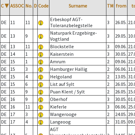
C
▼
ASSOC
No.
D
Code
Surname
TM
from
t
Erbeskopf AGT-
DE
11
11
3
26.05.
21.
Toleranzbelegstelle
Naturpark Erzgebirge-
DE
13
9
3
29.05.
10.
Vogtland
DE
13
11
Blockstelle
3
09.06.
21.
DE
14
1
Kaiserstein
3
30.05.
27.
DE
15
1
Amrum
2
09.06.
21.
DE
15
3
Hamburger Hallig
2
06.06.
11.
DE
15
4
Helgoland
2
13.05.
31.
DE
15
6
List auf Sylt
2
26.05.
20.
DE
15
9
Puan Klent / Sylt
2
26.05.
15.
DE
16
9
Oberhof
3
30.05.
01.
DE
16
11
Kieferle
3
06.06.
25.
DE
17
3
Wangerooge
2
24.05.
29.
DE
17
4
Langeoog
2
31.05.
09.
AGT