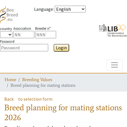
Language
:
Association
Breeder n°
country
Password
Login
Toggle
Home
Breeding Values
Breed planning for mating stations
Back
to selection form
Breed planning for mating stations
2026