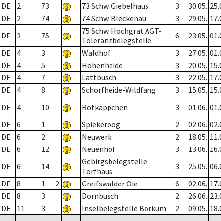
DE
2
73
73 Schw. Giebelhaus
3
30.05.
25.
DE
2
74
74 Schw. Bleckenau
3
29.05.
17.
75 Schw. Hochgrat AGT-
DE
2
75
6
23.05.
01.
Toleranzbelegstelle
DE
4
3
Waldhof
3
27.05.
01.
DE
4
5
Hohenheide
3
20.05.
15.
DE
4
7
Lattbusch
3
22.05.
17.
DE
4
8
Schorfheide-Wildfang
3
15.05.
15.
DE
4
10
Rotkäppchen
3
01.06.
01.
DE
6
1
Spiekeroog
2
02.06.
02.
DE
6
2
Neuwerk
2
18.05.
11.
DE
6
12
Neuenhof
3
13.06.
16.
Gebirgsbelegstelle
DE
6
14
3
25.05.
06.
Torfhaus
DE
8
1
2
Greifswalder Oie
6
02.06.
17.
DE
8
3
Dornbusch
2
26.06.
23.
DE
11
3
Inselbelegstelle Borkum
2
09.05.
18.