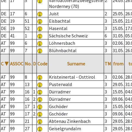
DE
17
5
Varroatoleranzbelegstelle
2
24.05.
26.
Norderney (70)
DE
17
6
Juist
2
25.05.
26.
DE
19
51
Eisbachtal
3
15.05.
21.
DE
19
52
Hasental
3
15.05.
17.
DE
41
1
Sächsische Schweiz
6
31.05.
05.
AT
99
6
Löhnersbach
3
02.06.
30.
AT
99
7
Blühnbachtal
3
31.05.
26.
C
▼
ASSOC
No.
D
Code
Surname
TM
from
t
AT
99
8
Kristeinertal - Osttirol
3
02.06.
28.
AT
99
13
Pusterwald
3
29.05.
31.
AT
99
16
1
Dürradmer
3
15.05.
04.
AT
99
16
2
Dürradmer
3
09.06.
04.
AT
99
17
1
Gschöder
3
15.05.
04.
AT
99
17
2
Gschöder
3
09.06.
04.
AT
99
21
Abtenau Zinkenbach
3
29.05.
28.
AT
99
27
Geiselgrundalm
3
29.05.
28.