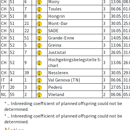
CH
51
6
Moiry
3
13.06.
08.
CH
51
7
Toules
3
06.06.
01.
CH
51
8
Hongrin
3
30.05.
01.
CH
51
21
Mont-Dar
3
30.05.
25.
CH
51
22
SADE
3
16.05.
01.
CH
51
51
Grande-Enne
3
14.05.
06.
CH
52
5
Greina
3
13.06.
31.
CH
52
7
Justistal
3
26.05.
31.
Hochgebirgsbelegstelle S-
CH
52
9
3
13.06.
26.
charl
CH
52
39
Nessleren
3
30.05.
29.
IT
4
1
Val Genova (TN)
3
06.06.
31.
IT
20
3
Pederü
3
27.05.
13.
NL
55
2
Vlieland
2
06.06.
05.
* ...
Inbreeding coefficient of planned offspring could not be
determined.
* ...
Inbreeding coefficient of planned offspring could not be
determined.