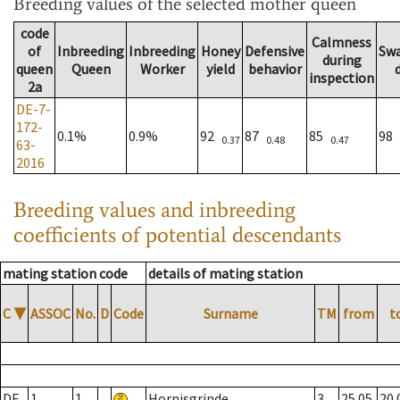
Breeding values
of the selected mother queen
code
Calmness
of
Inbreeding
Inbreeding
Honey
Defensive
Sw
during
queen
Queen
Worker
yield
behavior
inspection
2a
DE-7-
172-
0.1%
0.9%
92
87
85
98
0.37
0.48
0.47
63-
2016
Breeding values and inbreeding
coefficients of potential descendants
mating station code
details of mating station
C
▼
ASSOC
No.
D
Code
Surname
TM
from
t
DE
1
1
Hornisgrinde
3
25.05.
20.