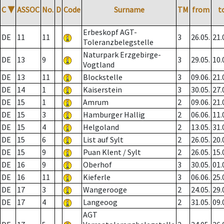
C
▼
ASSOC
No.
D
Code
Surname
TM
from
t
Erbeskopf AGT-
DE
11
11
3
26.05.
21.
Toleranzbelegstelle
Naturpark Erzgebirge-
DE
13
9
3
29.05.
10.
Vogtland
DE
13
11
Blockstelle
3
09.06.
21.
DE
14
1
Kaiserstein
3
30.05.
27.
DE
15
1
Amrum
2
09.06.
21.
DE
15
3
Hamburger Hallig
2
06.06.
11.
DE
15
4
Helgoland
2
13.05.
31.
DE
15
6
List auf Sylt
2
26.05.
20.
DE
15
9
Puan Klent / Sylt
2
26.05.
15.
DE
16
9
Oberhof
3
30.05.
01.
DE
16
11
Kieferle
3
06.06.
25.
DE
17
3
Wangerooge
2
24.05.
29.
DE
17
4
Langeoog
2
31.05.
09.
AGT