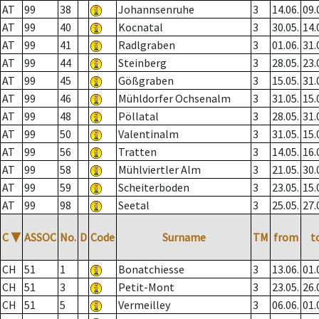
AT
99
38
Johannsenruhe
3
14.06.
09.
AT
99
40
Kocnatal
3
30.05.
14.
AT
99
41
Radlgraben
3
01.06.
31.
AT
99
44
Steinberg
3
28.05.
23.
AT
99
45
Gößgraben
3
15.05.
31.
AT
99
46
Mühldorfer Ochsenalm
3
31.05.
15.
AT
99
48
Pöllatal
3
28.05.
31.
AT
99
50
Valentinalm
3
31.05.
15.
AT
99
56
Tratten
3
14.05.
16.
AT
99
58
Mühlviertler Alm
3
21.05.
30.
AT
99
59
Scheiterboden
3
23.05.
15.
AT
99
98
Seetal
3
25.05.
27.
C
▼
ASSOC
No.
D
Code
Surname
TM
from
t
CH
51
1
Bonatchiesse
3
13.06.
01.
CH
51
3
Petit-Mont
3
23.05.
26.
CH
51
5
Vermeilley
3
06.06.
01.