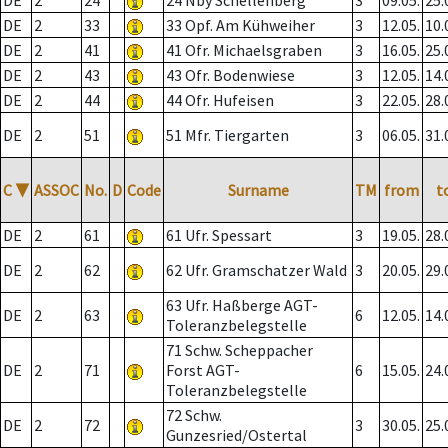
DE
2
24
24 Nby Schellenberg
3
09.05.
25.
DE
2
33
33 Opf. Am Kühweiher
3
12.05.
10.
DE
2
41
41 Ofr. Michaelsgraben
3
16.05.
25.
DE
2
43
43 Ofr. Bodenwiese
3
12.05.
14.
DE
2
44
44 Ofr. Hufeisen
3
22.05.
28.
DE
2
51
51 Mfr. Tiergarten
3
06.05.
31.
C
▼
ASSOC
No.
D
Code
Surname
TM
from
t
DE
2
61
61 Ufr. Spessart
3
19.05.
28.
DE
2
62
62 Ufr. Gramschatzer Wald
3
20.05.
29.
63 Ufr. Haßberge AGT-
DE
2
63
6
12.05.
14.
Toleranzbelegstelle
71 Schw. Scheppacher
DE
2
71
Forst AGT-
6
15.05.
24.
Toleranzbelegstelle
72 Schw.
DE
2
72
3
30.05.
25.
Gunzesried/Ostertal