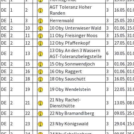
AGT Toleranz Hoher
DE
1
2
3
16.05.
01.
Randen
DE
1
3
Herrenwald
3
25.05.
20.
DE
2
10
10 Oby. Unterwieser Wald
3
01.06.
15.
DE
2
11
11 Oby. Freisinger Moos
3
15.05.
31.
DE
2
12
12 Oby. Pfaffenkopf
3
27.05.
01.
13 Oby. An den 3 Wassern
DE
2
13
6
30.05.
01.
AGT-Toleranzbelegstelle
DE
2
15
15 Oby. Sonnwendjoch
3
01.06.
20.
DE
2
16
16 Oby. Raggert
3
01.06.
01.
DE
2
18
18 Oby. Sauschütt
3
16.05.
01.
DE
2
19
19 Oby. Wendelstein
3
22.05.
31.
21 Nby. Rachel-
DE
2
21
3
13.05.
08.
Diensthütte
DE
2
22
22 Nby Bramandlberg
3
09.05.
25.
DE
2
23
23 Nby Königswald
3
29.04.
15.