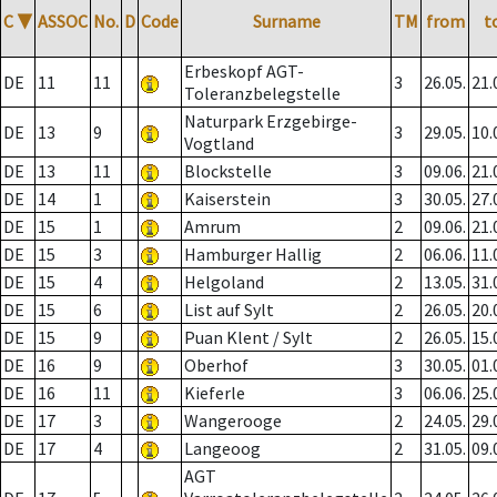
C
▼
ASSOC
No.
D
Code
Surname
TM
from
t
Erbeskopf AGT-
DE
11
11
3
26.05.
21.
Toleranzbelegstelle
Naturpark Erzgebirge-
DE
13
9
3
29.05.
10.
Vogtland
DE
13
11
Blockstelle
3
09.06.
21.
DE
14
1
Kaiserstein
3
30.05.
27.
DE
15
1
Amrum
2
09.06.
21.
DE
15
3
Hamburger Hallig
2
06.06.
11.
DE
15
4
Helgoland
2
13.05.
31.
DE
15
6
List auf Sylt
2
26.05.
20.
DE
15
9
Puan Klent / Sylt
2
26.05.
15.
DE
16
9
Oberhof
3
30.05.
01.
DE
16
11
Kieferle
3
06.06.
25.
DE
17
3
Wangerooge
2
24.05.
29.
DE
17
4
Langeoog
2
31.05.
09.
AGT