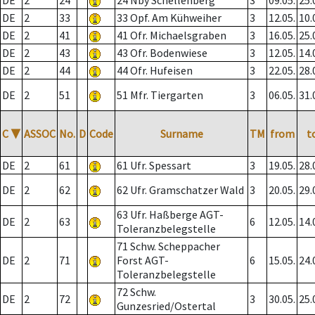
DE
2
24
24 Nby Schellenberg
3
09.05.
25.
DE
2
33
33 Opf. Am Kühweiher
3
12.05.
10.
DE
2
41
41 Ofr. Michaelsgraben
3
16.05.
25.
DE
2
43
43 Ofr. Bodenwiese
3
12.05.
14.
DE
2
44
44 Ofr. Hufeisen
3
22.05.
28.
DE
2
51
51 Mfr. Tiergarten
3
06.05.
31.
C
▼
ASSOC
No.
D
Code
Surname
TM
from
t
DE
2
61
61 Ufr. Spessart
3
19.05.
28.
DE
2
62
62 Ufr. Gramschatzer Wald
3
20.05.
29.
63 Ufr. Haßberge AGT-
DE
2
63
6
12.05.
14.
Toleranzbelegstelle
71 Schw. Scheppacher
DE
2
71
Forst AGT-
6
15.05.
24.
Toleranzbelegstelle
72 Schw.
DE
2
72
3
30.05.
25.
Gunzesried/Ostertal