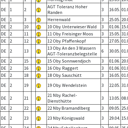
AGT Toleranz Hoher
DE
1
2
3
16.05.
01.
Randen
DE
1
3
Herrenwald
3
25.05.
20.
DE
2
10
10 Oby. Unterwieser Wald
3
01.06.
15.
DE
2
11
11 Oby. Freisinger Moos
3
15.05.
31.
DE
2
12
12 Oby. Pfaffenkopf
3
27.05.
01.
13 Oby. An den 3 Wassern
DE
2
13
6
30.05.
01.
AGT-Toleranzbelegstelle
DE
2
15
15 Oby. Sonnwendjoch
3
01.06.
20.
DE
2
16
16 Oby. Raggert
3
01.06.
01.
DE
2
18
18 Oby. Sauschütt
3
16.05.
01.
DE
2
19
19 Oby. Wendelstein
3
22.05.
31.
21 Nby. Rachel-
DE
2
21
3
13.05.
08.
Diensthütte
DE
2
22
22 Nby Bramandlberg
3
09.05.
25.
DE
2
23
23 Nby Königswald
3
29.04.
15.