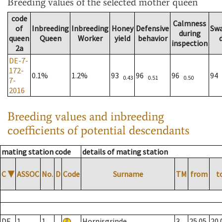
Breeding values
of the selected mother queen
code
Calmness
of
Inbreeding
Inbreeding
Honey
Defensive
Sw
during
queen
Queen
Worker
yield
behavior
inspection
2a
DE-7-
172-
0.1%
1.2%
93
96
96
94
0.43
0.51
0.50
7-
2016
Breeding values and inbreeding
coefficients of potential descendants
mating station code
details of mating station
C
▼
ASSOC
No.
D
Code
Surname
TM
from
t
DE
1
1
Hornisgrinde
3
25.05.
20.