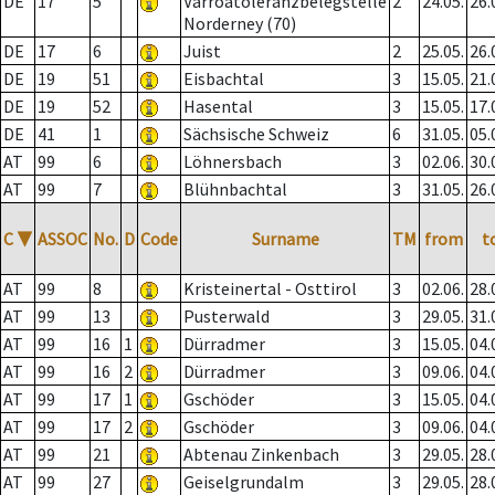
DE
17
5
Varroatoleranzbelegstelle
2
24.05.
26.
Norderney (70)
DE
17
6
Juist
2
25.05.
26.
DE
19
51
Eisbachtal
3
15.05.
21.
DE
19
52
Hasental
3
15.05.
17.
DE
41
1
Sächsische Schweiz
6
31.05.
05.
AT
99
6
Löhnersbach
3
02.06.
30.
AT
99
7
Blühnbachtal
3
31.05.
26.
C
▼
ASSOC
No.
D
Code
Surname
TM
from
t
AT
99
8
Kristeinertal - Osttirol
3
02.06.
28.
AT
99
13
Pusterwald
3
29.05.
31.
AT
99
16
1
Dürradmer
3
15.05.
04.
AT
99
16
2
Dürradmer
3
09.06.
04.
AT
99
17
1
Gschöder
3
15.05.
04.
AT
99
17
2
Gschöder
3
09.06.
04.
AT
99
21
Abtenau Zinkenbach
3
29.05.
28.
AT
99
27
Geiselgrundalm
3
29.05.
28.