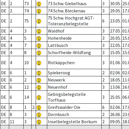
DE
2
73
73 Schw. Giebelhaus
3
30.05.
25.
DE
2
74
74 Schw. Bleckenau
3
29.05.
17.
75 Schw. Hochgrat AGT-
DE
2
75
6
23.05.
01.
Toleranzbelegstelle
DE
4
3
Waldhof
3
27.05.
01.
DE
4
5
Hohenheide
3
20.05.
15.
DE
4
7
Lattbusch
3
22.05.
17.
DE
4
8
Schorfheide-Wildfang
3
15.05.
15.
DE
4
10
Rotkäppchen
3
01.06.
01.
DE
6
1
Spiekeroog
2
02.06.
02.
DE
6
2
Neuwerk
2
18.05.
11.
DE
6
12
Neuenhof
3
13.06.
16.
Gebirgsbelegstelle
DE
6
14
3
25.05.
06.
Torfhaus
DE
8
1
2
Greifswalder Oie
6
02.06.
17.
DE
8
3
Dornbusch
2
26.06.
23.
DE
11
3
Inselbelegstelle Borkum
2
09.05.
18.