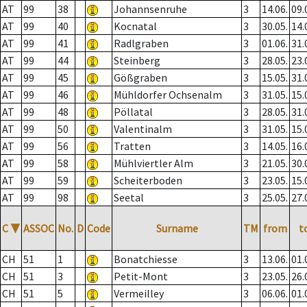
AT
99
38
Johannsenruhe
3
14.06.
09.
AT
99
40
Kocnatal
3
30.05.
14.
AT
99
41
Radlgraben
3
01.06.
31.
AT
99
44
Steinberg
3
28.05.
23.
AT
99
45
Gößgraben
3
15.05.
31.
AT
99
46
Mühldorfer Ochsenalm
3
31.05.
15.
AT
99
48
Pöllatal
3
28.05.
31.
AT
99
50
Valentinalm
3
31.05.
15.
AT
99
56
Tratten
3
14.05.
16.
AT
99
58
Mühlviertler Alm
3
21.05.
30.
AT
99
59
Scheiterboden
3
23.05.
15.
AT
99
98
Seetal
3
25.05.
27.
C
▼
ASSOC
No.
D
Code
Surname
TM
from
t
CH
51
1
Bonatchiesse
3
13.06.
01.
CH
51
3
Petit-Mont
3
23.05.
26.
CH
51
5
Vermeilley
3
06.06.
01.