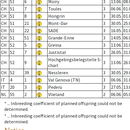
CH
51
6
Moiry
3
13.06.
08.
CH
51
7
Toules
3
06.06.
01.
CH
51
8
Hongrin
3
30.05.
01.
CH
51
21
Mont-Dar
3
30.05.
25.
CH
51
22
SADE
3
16.05.
01.
CH
51
51
Grande-Enne
3
14.05.
06.
CH
52
5
Greina
3
13.06.
31.
CH
52
7
Justistal
3
26.05.
31.
Hochgebirgsbelegstelle S-
CH
52
9
3
13.06.
26.
charl
CH
52
39
Nessleren
3
30.05.
29.
IT
4
1
Val Genova (TN)
3
06.06.
31.
IT
20
3
Pederü
3
27.05.
13.
NL
55
2
Vlieland
2
06.06.
05.
* ...
Inbreeding coefficient of planned offspring could not be
determined.
* ...
Inbreeding coefficient of planned offspring could not be
determined.