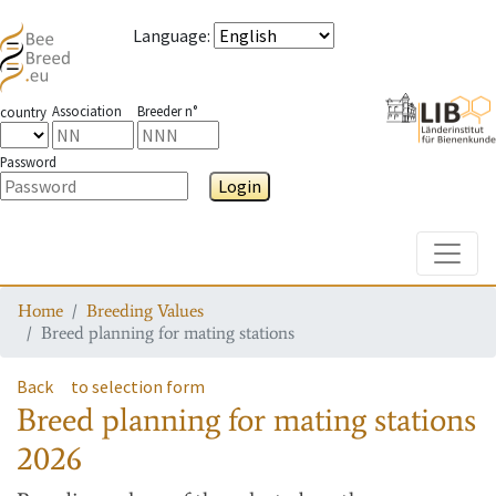
Language
:
Association
Breeder n°
country
Password
Login
Toggle
Home
Breeding Values
Breed planning for mating stations
Back
to selection form
Breed planning for mating stations
2026