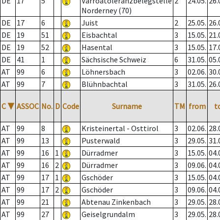
DE
17
5
Varroatoleranzbelegstelle
2
24.05.
26.
Norderney (70)
DE
17
6
Juist
2
25.05.
26.
DE
19
51
Eisbachtal
3
15.05.
21.
DE
19
52
Hasental
3
15.05.
17.
DE
41
1
Sächsische Schweiz
6
31.05.
05.
AT
99
6
Löhnersbach
3
02.06.
30.
AT
99
7
Blühnbachtal
3
31.05.
26.
C
▼
ASSOC
No.
D
Code
Surname
TM
from
t
AT
99
8
Kristeinertal - Osttirol
3
02.06.
28.
AT
99
13
Pusterwald
3
29.05.
31.
AT
99
16
1
Dürradmer
3
15.05.
04.
AT
99
16
2
Dürradmer
3
09.06.
04.
AT
99
17
1
Gschöder
3
15.05.
04.
AT
99
17
2
Gschöder
3
09.06.
04.
AT
99
21
Abtenau Zinkenbach
3
29.05.
28.
AT
99
27
Geiselgrundalm
3
29.05.
28.