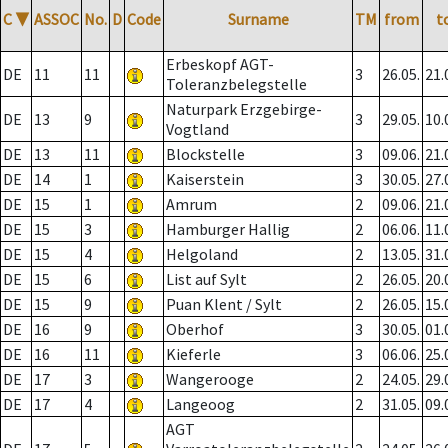
C
▼
ASSOC
No.
D
Code
Surname
TM
from
t
Erbeskopf AGT-
DE
11
11
3
26.05.
21.
Toleranzbelegstelle
Naturpark Erzgebirge-
DE
13
9
3
29.05.
10.
Vogtland
DE
13
11
Blockstelle
3
09.06.
21.
DE
14
1
Kaiserstein
3
30.05.
27.
DE
15
1
Amrum
2
09.06.
21.
DE
15
3
Hamburger Hallig
2
06.06.
11.
DE
15
4
Helgoland
2
13.05.
31.
DE
15
6
List auf Sylt
2
26.05.
20.
DE
15
9
Puan Klent / Sylt
2
26.05.
15.
DE
16
9
Oberhof
3
30.05.
01.
DE
16
11
Kieferle
3
06.06.
25.
DE
17
3
Wangerooge
2
24.05.
29.
DE
17
4
Langeoog
2
31.05.
09.
AGT