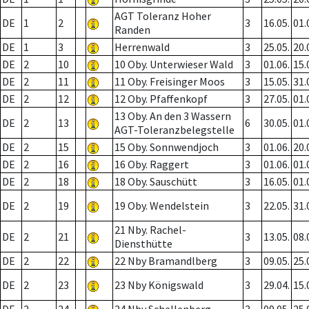
AGT Toleranz Hoher
DE
1
2
3
16.05.
01.
Randen
DE
1
3
Herrenwald
3
25.05.
20.
DE
2
10
10 Oby. Unterwieser Wald
3
01.06.
15.
DE
2
11
11 Oby. Freisinger Moos
3
15.05.
31.
DE
2
12
12 Oby. Pfaffenkopf
3
27.05.
01.
13 Oby. An den 3 Wassern
DE
2
13
6
30.05.
01.
AGT-Toleranzbelegstelle
DE
2
15
15 Oby. Sonnwendjoch
3
01.06.
20.
DE
2
16
16 Oby. Raggert
3
01.06.
01.
DE
2
18
18 Oby. Sauschütt
3
16.05.
01.
DE
2
19
19 Oby. Wendelstein
3
22.05.
31.
21 Nby. Rachel-
DE
2
21
3
13.05.
08.
Diensthütte
DE
2
22
22 Nby Bramandlberg
3
09.05.
25.
DE
2
23
23 Nby Königswald
3
29.04.
15.