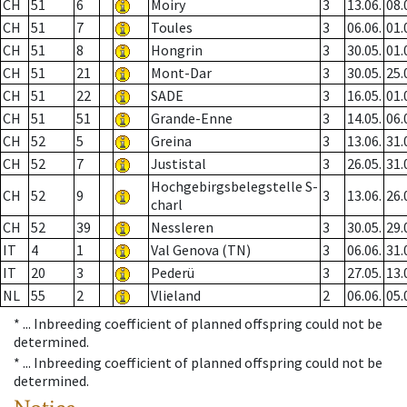
CH
51
6
Moiry
3
13.06.
08.
CH
51
7
Toules
3
06.06.
01.
CH
51
8
Hongrin
3
30.05.
01.
CH
51
21
Mont-Dar
3
30.05.
25.
CH
51
22
SADE
3
16.05.
01.
CH
51
51
Grande-Enne
3
14.05.
06.
CH
52
5
Greina
3
13.06.
31.
CH
52
7
Justistal
3
26.05.
31.
Hochgebirgsbelegstelle S-
CH
52
9
3
13.06.
26.
charl
CH
52
39
Nessleren
3
30.05.
29.
IT
4
1
Val Genova (TN)
3
06.06.
31.
IT
20
3
Pederü
3
27.05.
13.
NL
55
2
Vlieland
2
06.06.
05.
* ...
Inbreeding coefficient of planned offspring could not be
determined.
* ...
Inbreeding coefficient of planned offspring could not be
determined.