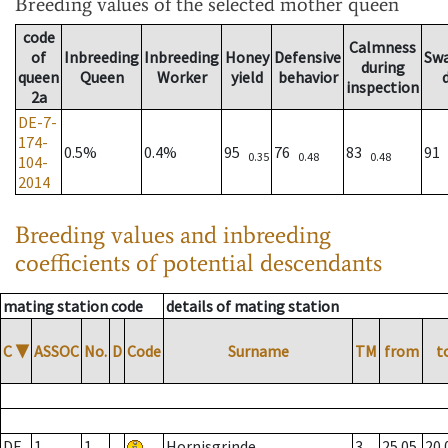
Breeding values
of the selected mother queen
code
Calmness
of
Inbreeding
Inbreeding
Honey
Defensive
Sw
during
queen
Queen
Worker
yield
behavior
inspection
2a
DE-7-
174-
0.5%
0.4%
95
76
83
91
0.35
0.48
0.48
104-
2014
Breeding values and inbreeding
coefficients of potential descendants
mating station code
details of mating station
C
▼
ASSOC
No.
D
Code
Surname
TM
from
t
DE
1
1
Hornisgrinde
3
25.05.
20.