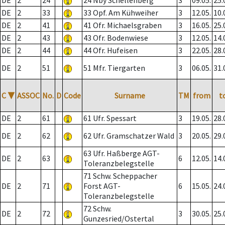
DE
2
24
24 Nby Schellenberg
3
09.05.
25.
DE
2
33
33 Opf. Am Kühweiher
3
12.05.
10.
DE
2
41
41 Ofr. Michaelsgraben
3
16.05.
25.
DE
2
43
43 Ofr. Bodenwiese
3
12.05.
14.
DE
2
44
44 Ofr. Hufeisen
3
22.05.
28.
DE
2
51
51 Mfr. Tiergarten
3
06.05.
31.
C
▼
ASSOC
No.
D
Code
Surname
TM
from
t
DE
2
61
61 Ufr. Spessart
3
19.05.
28.
DE
2
62
62 Ufr. Gramschatzer Wald
3
20.05.
29.
63 Ufr. Haßberge AGT-
DE
2
63
6
12.05.
14.
Toleranzbelegstelle
71 Schw. Scheppacher
DE
2
71
Forst AGT-
6
15.05.
24.
Toleranzbelegstelle
72 Schw.
DE
2
72
3
30.05.
25.
Gunzesried/Ostertal