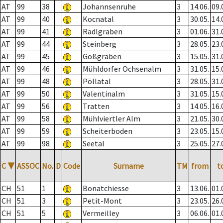
AT
99
38
Johannsenruhe
3
14.06.
09.
AT
99
40
Kocnatal
3
30.05.
14.
AT
99
41
Radlgraben
3
01.06.
31.
AT
99
44
Steinberg
3
28.05.
23.
AT
99
45
Gößgraben
3
15.05.
31.
AT
99
46
Mühldorfer Ochsenalm
3
31.05.
15.
AT
99
48
Pöllatal
3
28.05.
31.
AT
99
50
Valentinalm
3
31.05.
15.
AT
99
56
Tratten
3
14.05.
16.
AT
99
58
Mühlviertler Alm
3
21.05.
30.
AT
99
59
Scheiterboden
3
23.05.
15.
AT
99
98
Seetal
3
25.05.
27.
C
▼
ASSOC
No.
D
Code
Surname
TM
from
t
CH
51
1
Bonatchiesse
3
13.06.
01.
CH
51
3
Petit-Mont
3
23.05.
26.
CH
51
5
Vermeilley
3
06.06.
01.