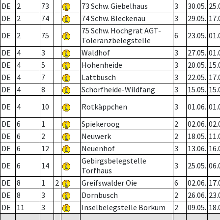
DE
2
73
73 Schw. Giebelhaus
3
30.05.
25.
DE
2
74
74 Schw. Bleckenau
3
29.05.
17.
75 Schw. Hochgrat AGT-
DE
2
75
6
23.05.
01.
Toleranzbelegstelle
DE
4
3
Waldhof
3
27.05.
01.
DE
4
5
Hohenheide
3
20.05.
15.
DE
4
7
Lattbusch
3
22.05.
17.
DE
4
8
Schorfheide-Wildfang
3
15.05.
15.
DE
4
10
Rotkäppchen
3
01.06.
01.
DE
6
1
Spiekeroog
2
02.06.
02.
DE
6
2
Neuwerk
2
18.05.
11.
DE
6
12
Neuenhof
3
13.06.
16.
Gebirgsbelegstelle
DE
6
14
3
25.05.
06.
Torfhaus
DE
8
1
2
Greifswalder Oie
6
02.06.
17.
DE
8
3
Dornbusch
2
26.06.
23.
DE
11
3
Inselbelegstelle Borkum
2
09.05.
18.