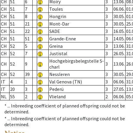
CH
51
6
Moiry
3
13.06.
08.
CH
51
7
Toules
3
06.06.
01.
CH
51
8
Hongrin
3
30.05.
01.
CH
51
21
Mont-Dar
3
30.05.
25.
CH
51
22
SADE
3
16.05.
01.
CH
51
51
Grande-Enne
3
14.05.
06.
CH
52
5
Greina
3
13.06.
31.
CH
52
7
Justistal
3
26.05.
31.
Hochgebirgsbelegstelle S-
CH
52
9
3
13.06.
26.
charl
CH
52
39
Nessleren
3
30.05.
29.
IT
4
1
Val Genova (TN)
3
06.06.
31.
IT
20
3
Pederü
3
27.05.
13.
NL
55
2
Vlieland
2
06.06.
05.
* ...
Inbreeding coefficient of planned offspring could not be
determined.
* ...
Inbreeding coefficient of planned offspring could not be
determined.