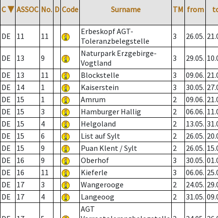
C
▼
ASSOC
No.
D
Code
Surname
TM
from
t
Erbeskopf AGT-
DE
11
11
3
26.05.
21.
Toleranzbelegstelle
Naturpark Erzgebirge-
DE
13
9
3
29.05.
10.
Vogtland
DE
13
11
Blockstelle
3
09.06.
21.
DE
14
1
Kaiserstein
3
30.05.
27.
DE
15
1
Amrum
2
09.06.
21.
DE
15
3
Hamburger Hallig
2
06.06.
11.
DE
15
4
Helgoland
2
13.05.
31.
DE
15
6
List auf Sylt
2
26.05.
20.
DE
15
9
Puan Klent / Sylt
2
26.05.
15.
DE
16
9
Oberhof
3
30.05.
01.
DE
16
11
Kieferle
3
06.06.
25.
DE
17
3
Wangerooge
2
24.05.
29.
DE
17
4
Langeoog
2
31.05.
09.
AGT