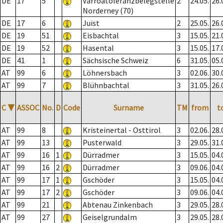
DE
17
5
Varroatoleranzbelegstelle
2
24.05.
26.
Norderney (70)
DE
17
6
Juist
2
25.05.
26.
DE
19
51
Eisbachtal
3
15.05.
21.
DE
19
52
Hasental
3
15.05.
17.
DE
41
1
Sächsische Schweiz
6
31.05.
05.
AT
99
6
Löhnersbach
3
02.06.
30.
AT
99
7
Blühnbachtal
3
31.05.
26.
C
▼
ASSOC
No.
D
Code
Surname
TM
from
t
AT
99
8
Kristeinertal - Osttirol
3
02.06.
28.
AT
99
13
Pusterwald
3
29.05.
31.
AT
99
16
1
Dürradmer
3
15.05.
04.
AT
99
16
2
Dürradmer
3
09.06.
04.
AT
99
17
1
Gschöder
3
15.05.
04.
AT
99
17
2
Gschöder
3
09.06.
04.
AT
99
21
Abtenau Zinkenbach
3
29.05.
28.
AT
99
27
Geiselgrundalm
3
29.05.
28.