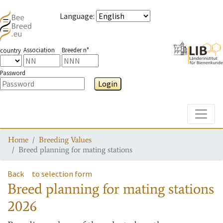
Language
:
Association
Breeder n°
country
Password
Login
Toggle
Home
Breeding Values
Breed planning for mating stations
Back
to selection form
Breed planning for mating stations
2026