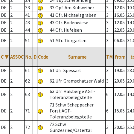
DE
2
24
24 Nby Schellenberg
3
09.05.
25.
DE
2
33
33 Opf. Am Kühweiher
3
12.05.
10.
DE
2
41
41 Ofr. Michaelsgraben
3
16.05.
25.
DE
2
43
43 Ofr. Bodenwiese
3
12.05.
14.
DE
2
44
44 Ofr. Hufeisen
3
22.05.
28.
DE
2
51
51 Mfr. Tiergarten
3
06.05.
31.
C
▼
ASSOC
No.
D
Code
Surname
TM
from
t
DE
2
61
61 Ufr. Spessart
3
19.05.
28.
DE
2
62
62 Ufr. Gramschatzer Wald
3
20.05.
29.
63 Ufr. Haßberge AGT-
DE
2
63
6
12.05.
14.
Toleranzbelegstelle
71 Schw. Scheppacher
DE
2
71
Forst AGT-
6
15.05.
24.
Toleranzbelegstelle
72 Schw.
DE
2
72
3
30.05.
25.
Gunzesried/Ostertal