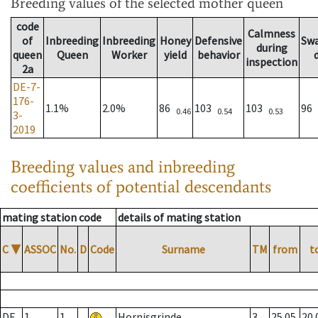
Breeding values
of the selected mother queen
code
Calmness
of
Inbreeding
Inbreeding
Honey
Defensive
Sw
during
queen
Queen
Worker
yield
behavior
inspection
2a
DE-7-
176-
1.1%
2.0%
86
103
103
96
0.46
0.54
0.53
3-
2019
Breeding values and inbreeding
coefficients of potential descendants
mating station code
details of mating station
C
▼
ASSOC
No.
D
Code
Surname
TM
from
t
DE
1
1
Hornisgrinde
3
25.05.
20.