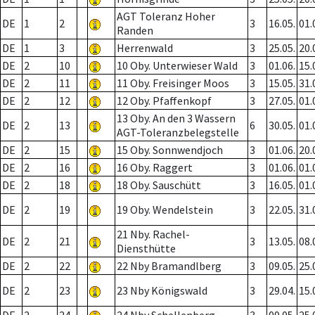
AGT Toleranz Hoher
DE
1
2
3
16.05.
01.
Randen
DE
1
3
Herrenwald
3
25.05.
20.
DE
2
10
10 Oby. Unterwieser Wald
3
01.06.
15.
DE
2
11
11 Oby. Freisinger Moos
3
15.05.
31.
DE
2
12
12 Oby. Pfaffenkopf
3
27.05.
01.
13 Oby. An den 3 Wassern
DE
2
13
6
30.05.
01.
AGT-Toleranzbelegstelle
DE
2
15
15 Oby. Sonnwendjoch
3
01.06.
20.
DE
2
16
16 Oby. Raggert
3
01.06.
01.
DE
2
18
18 Oby. Sauschütt
3
16.05.
01.
DE
2
19
19 Oby. Wendelstein
3
22.05.
31.
21 Nby. Rachel-
DE
2
21
3
13.05.
08.
Diensthütte
DE
2
22
22 Nby Bramandlberg
3
09.05.
25.
DE
2
23
23 Nby Königswald
3
29.04.
15.