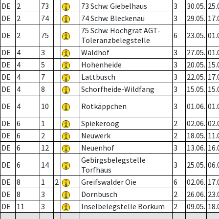
DE
2
73
73 Schw. Giebelhaus
3
30.05.
25.
DE
2
74
74 Schw. Bleckenau
3
29.05.
17.
75 Schw. Hochgrat AGT-
DE
2
75
6
23.05.
01.
Toleranzbelegstelle
DE
4
3
Waldhof
3
27.05.
01.
DE
4
5
Hohenheide
3
20.05.
15.
DE
4
7
Lattbusch
3
22.05.
17.
DE
4
8
Schorfheide-Wildfang
3
15.05.
15.
DE
4
10
Rotkäppchen
3
01.06.
01.
DE
6
1
Spiekeroog
2
02.06.
02.
DE
6
2
Neuwerk
2
18.05.
11.
DE
6
12
Neuenhof
3
13.06.
16.
Gebirgsbelegstelle
DE
6
14
3
25.05.
06.
Torfhaus
DE
8
1
2
Greifswalder Oie
6
02.06.
17.
DE
8
3
Dornbusch
2
26.06.
23.
DE
11
3
Inselbelegstelle Borkum
2
09.05.
18.