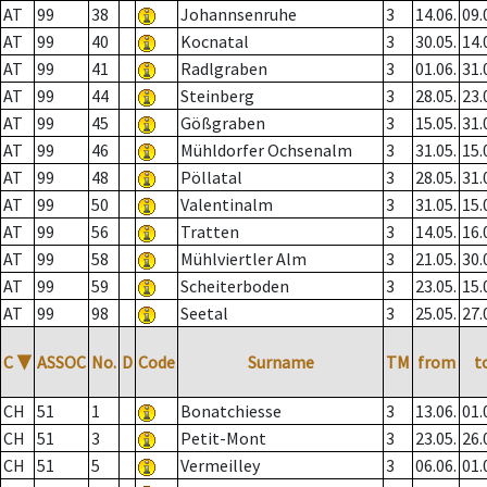
AT
99
38
Johannsenruhe
3
14.06.
09.
AT
99
40
Kocnatal
3
30.05.
14.
AT
99
41
Radlgraben
3
01.06.
31.
AT
99
44
Steinberg
3
28.05.
23.
AT
99
45
Gößgraben
3
15.05.
31.
AT
99
46
Mühldorfer Ochsenalm
3
31.05.
15.
AT
99
48
Pöllatal
3
28.05.
31.
AT
99
50
Valentinalm
3
31.05.
15.
AT
99
56
Tratten
3
14.05.
16.
AT
99
58
Mühlviertler Alm
3
21.05.
30.
AT
99
59
Scheiterboden
3
23.05.
15.
AT
99
98
Seetal
3
25.05.
27.
C
▼
ASSOC
No.
D
Code
Surname
TM
from
t
CH
51
1
Bonatchiesse
3
13.06.
01.
CH
51
3
Petit-Mont
3
23.05.
26.
CH
51
5
Vermeilley
3
06.06.
01.