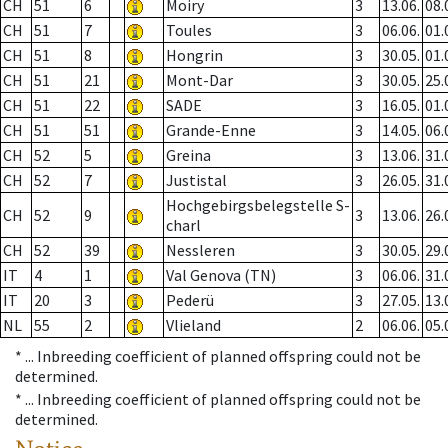
CH
51
6
Moiry
3
13.06.
08.
CH
51
7
Toules
3
06.06.
01.
CH
51
8
Hongrin
3
30.05.
01.
CH
51
21
Mont-Dar
3
30.05.
25.
CH
51
22
SADE
3
16.05.
01.
CH
51
51
Grande-Enne
3
14.05.
06.
CH
52
5
Greina
3
13.06.
31.
CH
52
7
Justistal
3
26.05.
31.
Hochgebirgsbelegstelle S-
CH
52
9
3
13.06.
26.
charl
CH
52
39
Nessleren
3
30.05.
29.
IT
4
1
Val Genova (TN)
3
06.06.
31.
IT
20
3
Pederü
3
27.05.
13.
NL
55
2
Vlieland
2
06.06.
05.
* ...
Inbreeding coefficient of planned offspring could not be
determined.
* ...
Inbreeding coefficient of planned offspring could not be
determined.