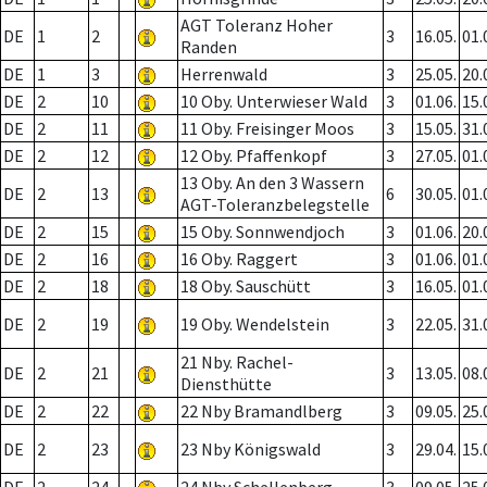
AGT Toleranz Hoher
DE
1
2
3
16.05.
01.
Randen
DE
1
3
Herrenwald
3
25.05.
20.
DE
2
10
10 Oby. Unterwieser Wald
3
01.06.
15.
DE
2
11
11 Oby. Freisinger Moos
3
15.05.
31.
DE
2
12
12 Oby. Pfaffenkopf
3
27.05.
01.
13 Oby. An den 3 Wassern
DE
2
13
6
30.05.
01.
AGT-Toleranzbelegstelle
DE
2
15
15 Oby. Sonnwendjoch
3
01.06.
20.
DE
2
16
16 Oby. Raggert
3
01.06.
01.
DE
2
18
18 Oby. Sauschütt
3
16.05.
01.
DE
2
19
19 Oby. Wendelstein
3
22.05.
31.
21 Nby. Rachel-
DE
2
21
3
13.05.
08.
Diensthütte
DE
2
22
22 Nby Bramandlberg
3
09.05.
25.
DE
2
23
23 Nby Königswald
3
29.04.
15.