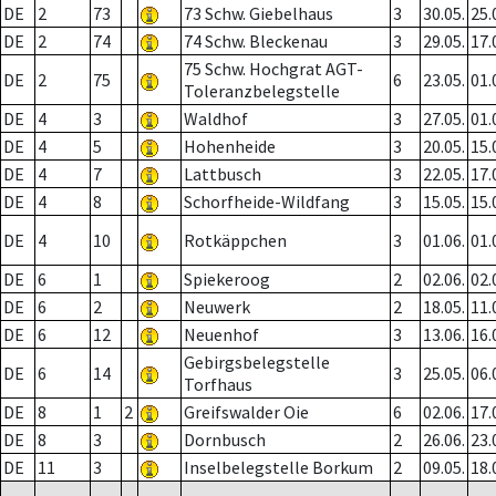
DE
2
73
73 Schw. Giebelhaus
3
30.05.
25.
DE
2
74
74 Schw. Bleckenau
3
29.05.
17.
75 Schw. Hochgrat AGT-
DE
2
75
6
23.05.
01.
Toleranzbelegstelle
DE
4
3
Waldhof
3
27.05.
01.
DE
4
5
Hohenheide
3
20.05.
15.
DE
4
7
Lattbusch
3
22.05.
17.
DE
4
8
Schorfheide-Wildfang
3
15.05.
15.
DE
4
10
Rotkäppchen
3
01.06.
01.
DE
6
1
Spiekeroog
2
02.06.
02.
DE
6
2
Neuwerk
2
18.05.
11.
DE
6
12
Neuenhof
3
13.06.
16.
Gebirgsbelegstelle
DE
6
14
3
25.05.
06.
Torfhaus
DE
8
1
2
Greifswalder Oie
6
02.06.
17.
DE
8
3
Dornbusch
2
26.06.
23.
DE
11
3
Inselbelegstelle Borkum
2
09.05.
18.