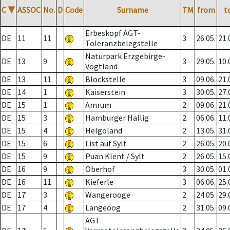
C
▼
ASSOC
No.
D
Code
Surname
TM
from
t
Erbeskopf AGT-
DE
11
11
3
26.05.
21.
Toleranzbelegstelle
Naturpark Erzgebirge-
DE
13
9
3
29.05.
10.
Vogtland
DE
13
11
Blockstelle
3
09.06.
21.
DE
14
1
Kaiserstein
3
30.05.
27.
DE
15
1
Amrum
2
09.06.
21.
DE
15
3
Hamburger Hallig
2
06.06.
11.
DE
15
4
Helgoland
2
13.05.
31.
DE
15
6
List auf Sylt
2
26.05.
20.
DE
15
9
Puan Klent / Sylt
2
26.05.
15.
DE
16
9
Oberhof
3
30.05.
01.
DE
16
11
Kieferle
3
06.06.
25.
DE
17
3
Wangerooge
2
24.05.
29.
DE
17
4
Langeoog
2
31.05.
09.
AGT