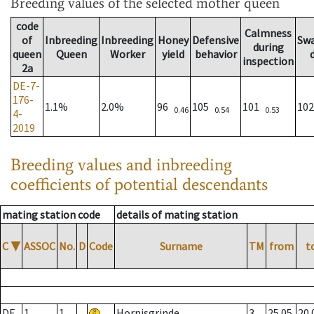
Breeding values
of the selected mother queen
code
Calmness
of
Inbreeding
Inbreeding
Honey
Defensive
Sw
during
queen
Queen
Worker
yield
behavior
inspection
2a
DE-7-
176-
1.1%
2.0%
96
105
101
10
0.46
0.54
0.53
4-
2019
Breeding values and inbreeding
coefficients of potential descendants
mating station code
details of mating station
C
▼
ASSOC
No.
D
Code
Surname
TM
from
t
DE
1
1
Hornisgrinde
3
25.05.
20.