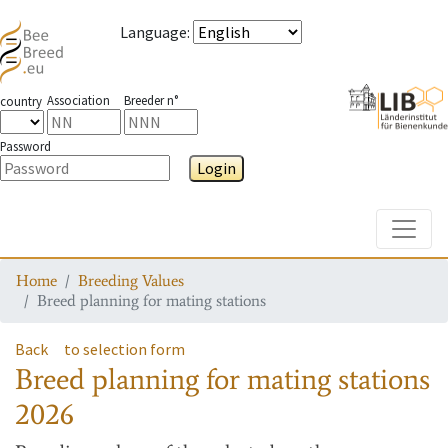
Language
:
Association
Breeder n°
country
Password
Login
Toggle
Home
Breeding Values
Breed planning for mating stations
Back
to selection form
Breed planning for mating stations
2026