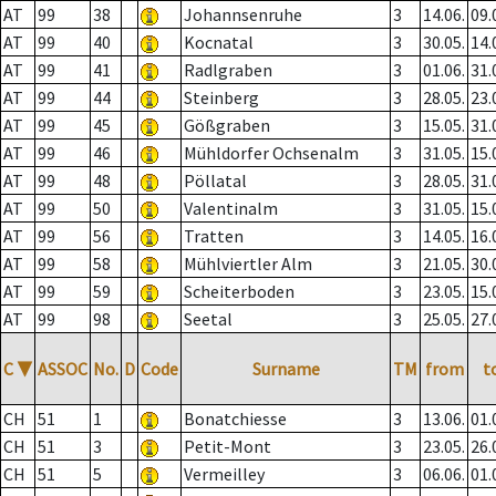
AT
99
38
Johannsenruhe
3
14.06.
09.
AT
99
40
Kocnatal
3
30.05.
14.
AT
99
41
Radlgraben
3
01.06.
31.
AT
99
44
Steinberg
3
28.05.
23.
AT
99
45
Gößgraben
3
15.05.
31.
AT
99
46
Mühldorfer Ochsenalm
3
31.05.
15.
AT
99
48
Pöllatal
3
28.05.
31.
AT
99
50
Valentinalm
3
31.05.
15.
AT
99
56
Tratten
3
14.05.
16.
AT
99
58
Mühlviertler Alm
3
21.05.
30.
AT
99
59
Scheiterboden
3
23.05.
15.
AT
99
98
Seetal
3
25.05.
27.
C
▼
ASSOC
No.
D
Code
Surname
TM
from
t
CH
51
1
Bonatchiesse
3
13.06.
01.
CH
51
3
Petit-Mont
3
23.05.
26.
CH
51
5
Vermeilley
3
06.06.
01.