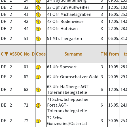
DE
2
24
24 Nby Schellenberg
3
09.05.
25.
DE
2
33
33 Opf. Am Kühweiher
3
12.05.
10.
DE
2
41
41 Ofr. Michaelsgraben
3
16.05.
25.
DE
2
43
43 Ofr. Bodenwiese
3
12.05.
14.
DE
2
44
44 Ofr. Hufeisen
3
22.05.
28.
DE
2
51
51 Mfr. Tiergarten
3
06.05.
31.
C
▼
ASSOC
No.
D
Code
Surname
TM
from
t
DE
2
61
61 Ufr. Spessart
3
19.05.
28.
DE
2
62
62 Ufr. Gramschatzer Wald
3
20.05.
29.
63 Ufr. Haßberge AGT-
DE
2
63
6
12.05.
14.
Toleranzbelegstelle
71 Schw. Scheppacher
DE
2
71
Forst AGT-
6
15.05.
24.
Toleranzbelegstelle
72 Schw.
DE
2
72
3
30.05.
25.
Gunzesried/Ostertal