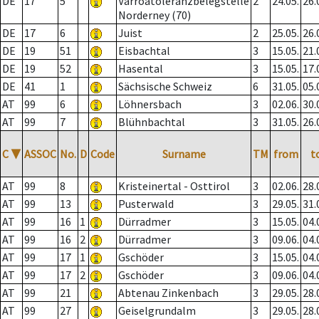
DE
17
5
Varroatoleranzbelegstelle
2
24.05.
26.
Norderney (70)
DE
17
6
Juist
2
25.05.
26.
DE
19
51
Eisbachtal
3
15.05.
21.
DE
19
52
Hasental
3
15.05.
17.
DE
41
1
Sächsische Schweiz
6
31.05.
05.
AT
99
6
Löhnersbach
3
02.06.
30.
AT
99
7
Blühnbachtal
3
31.05.
26.
C
▼
ASSOC
No.
D
Code
Surname
TM
from
t
AT
99
8
Kristeinertal - Osttirol
3
02.06.
28.
AT
99
13
Pusterwald
3
29.05.
31.
AT
99
16
1
Dürradmer
3
15.05.
04.
AT
99
16
2
Dürradmer
3
09.06.
04.
AT
99
17
1
Gschöder
3
15.05.
04.
AT
99
17
2
Gschöder
3
09.06.
04.
AT
99
21
Abtenau Zinkenbach
3
29.05.
28.
AT
99
27
Geiselgrundalm
3
29.05.
28.