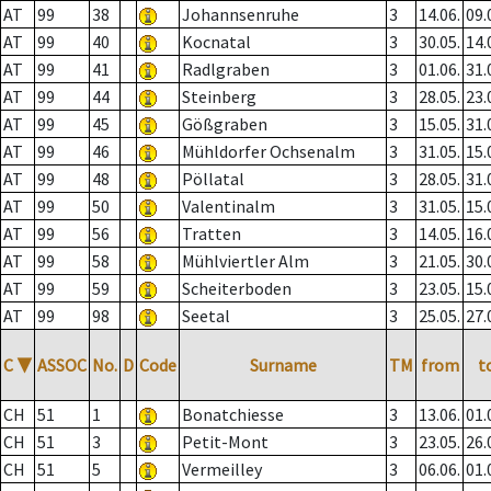
AT
99
38
Johannsenruhe
3
14.06.
09.
AT
99
40
Kocnatal
3
30.05.
14.
AT
99
41
Radlgraben
3
01.06.
31.
AT
99
44
Steinberg
3
28.05.
23.
AT
99
45
Gößgraben
3
15.05.
31.
AT
99
46
Mühldorfer Ochsenalm
3
31.05.
15.
AT
99
48
Pöllatal
3
28.05.
31.
AT
99
50
Valentinalm
3
31.05.
15.
AT
99
56
Tratten
3
14.05.
16.
AT
99
58
Mühlviertler Alm
3
21.05.
30.
AT
99
59
Scheiterboden
3
23.05.
15.
AT
99
98
Seetal
3
25.05.
27.
C
▼
ASSOC
No.
D
Code
Surname
TM
from
t
CH
51
1
Bonatchiesse
3
13.06.
01.
CH
51
3
Petit-Mont
3
23.05.
26.
CH
51
5
Vermeilley
3
06.06.
01.