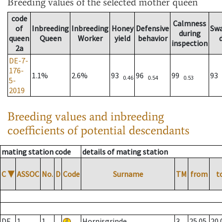
Breeding values
of the selected mother queen
code
Calmness
of
Inbreeding
Inbreeding
Honey
Defensive
Sw
during
queen
Queen
Worker
yield
behavior
inspection
2a
DE-7-
176-
1.1%
2.6%
93
96
99
93
0.46
0.54
0.53
5-
2019
Breeding values and inbreeding
coefficients of potential descendants
mating station code
details of mating station
C
▼
ASSOC
No.
D
Code
Surname
TM
from
t
DE
1
1
Hornisgrinde
3
25.05.
20.