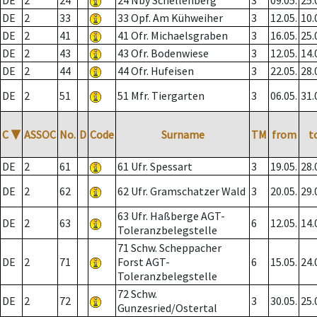
DE
2
24
24 Nby Schellenberg
3
09.05.
25.
DE
2
33
33 Opf. Am Kühweiher
3
12.05.
10.
DE
2
41
41 Ofr. Michaelsgraben
3
16.05.
25.
DE
2
43
43 Ofr. Bodenwiese
3
12.05.
14.
DE
2
44
44 Ofr. Hufeisen
3
22.05.
28.
DE
2
51
51 Mfr. Tiergarten
3
06.05.
31.
C
▼
ASSOC
No.
D
Code
Surname
TM
from
t
DE
2
61
61 Ufr. Spessart
3
19.05.
28.
DE
2
62
62 Ufr. Gramschatzer Wald
3
20.05.
29.
63 Ufr. Haßberge AGT-
DE
2
63
6
12.05.
14.
Toleranzbelegstelle
71 Schw. Scheppacher
DE
2
71
Forst AGT-
6
15.05.
24.
Toleranzbelegstelle
72 Schw.
DE
2
72
3
30.05.
25.
Gunzesried/Ostertal