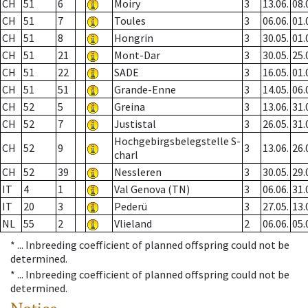
CH
51
6
Moiry
3
13.06.
08.
CH
51
7
Toules
3
06.06.
01.
CH
51
8
Hongrin
3
30.05.
01.
CH
51
21
Mont-Dar
3
30.05.
25.
CH
51
22
SADE
3
16.05.
01.
CH
51
51
Grande-Enne
3
14.05.
06.
CH
52
5
Greina
3
13.06.
31.
CH
52
7
Justistal
3
26.05.
31.
Hochgebirgsbelegstelle S-
CH
52
9
3
13.06.
26.
charl
CH
52
39
Nessleren
3
30.05.
29.
IT
4
1
Val Genova (TN)
3
06.06.
31.
IT
20
3
Pederü
3
27.05.
13.
NL
55
2
Vlieland
2
06.06.
05.
* ...
Inbreeding coefficient of planned offspring could not be
determined.
* ...
Inbreeding coefficient of planned offspring could not be
determined.