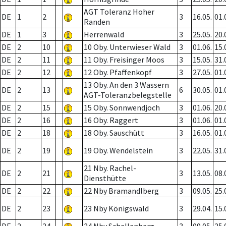
AGT Toleranz Hoher
DE
1
2
3
16.05.
01.
Randen
DE
1
3
Herrenwald
3
25.05.
20.
DE
2
10
10 Oby. Unterwieser Wald
3
01.06.
15.
DE
2
11
11 Oby. Freisinger Moos
3
15.05.
31.
DE
2
12
12 Oby. Pfaffenkopf
3
27.05.
01.
13 Oby. An den 3 Wassern
DE
2
13
6
30.05.
01.
AGT-Toleranzbelegstelle
DE
2
15
15 Oby. Sonnwendjoch
3
01.06.
20.
DE
2
16
16 Oby. Raggert
3
01.06.
01.
DE
2
18
18 Oby. Sauschütt
3
16.05.
01.
DE
2
19
19 Oby. Wendelstein
3
22.05.
31.
21 Nby. Rachel-
DE
2
21
3
13.05.
08.
Diensthütte
DE
2
22
22 Nby Bramandlberg
3
09.05.
25.
DE
2
23
23 Nby Königswald
3
29.04.
15.