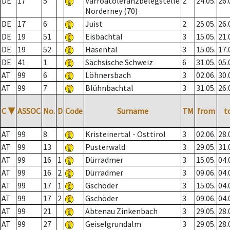
DE
17
5
Varroatoleranzbelegstelle
2
24.05.
26.
Norderney (70)
DE
17
6
Juist
2
25.05.
26.
DE
19
51
Eisbachtal
3
15.05.
21.
DE
19
52
Hasental
3
15.05.
17.
DE
41
1
Sächsische Schweiz
6
31.05.
05.
AT
99
6
Löhnersbach
3
02.06.
30.
AT
99
7
Blühnbachtal
3
31.05.
26.
C
▼
ASSOC
No.
D
Code
Surname
TM
from
t
AT
99
8
Kristeinertal - Osttirol
3
02.06.
28.
AT
99
13
Pusterwald
3
29.05.
31.
AT
99
16
1
Dürradmer
3
15.05.
04.
AT
99
16
2
Dürradmer
3
09.06.
04.
AT
99
17
1
Gschöder
3
15.05.
04.
AT
99
17
2
Gschöder
3
09.06.
04.
AT
99
21
Abtenau Zinkenbach
3
29.05.
28.
AT
99
27
Geiselgrundalm
3
29.05.
28.