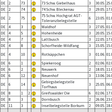
DE
2
73
73 Schw. Giebelhaus
3
30.05.
25.
DE
2
74
74 Schw. Bleckenau
3
29.05.
17.
75 Schw. Hochgrat AGT-
DE
2
75
6
23.05.
01.
Toleranzbelegstelle
DE
4
3
Waldhof
3
27.05.
01.
DE
4
5
Hohenheide
3
20.05.
15.
DE
4
7
Lattbusch
3
22.05.
17.
DE
4
8
Schorfheide-Wildfang
3
15.05.
15.
DE
4
10
Rotkäppchen
3
01.06.
01.
DE
6
1
Spiekeroog
2
02.06.
02.
DE
6
2
Neuwerk
2
18.05.
11.
DE
6
12
Neuenhof
3
13.06.
16.
Gebirgsbelegstelle
DE
6
14
3
25.05.
06.
Torfhaus
DE
8
1
2
Greifswalder Oie
6
02.06.
17.
DE
8
3
Dornbusch
2
26.06.
23.
DE
11
3
Inselbelegstelle Borkum
2
09.05.
18.