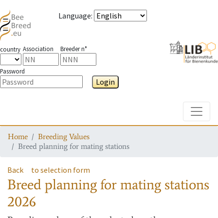
Language
:
Association
Breeder n°
country
Password
Login
Toggle
Home
Breeding Values
Breed planning for mating stations
Back
to selection form
Breed planning for mating stations
2026