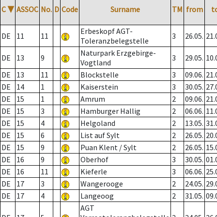
C
▼
ASSOC
No.
D
Code
Surname
TM
from
t
Erbeskopf AGT-
DE
11
11
3
26.05.
21.
Toleranzbelegstelle
Naturpark Erzgebirge-
DE
13
9
3
29.05.
10.
Vogtland
DE
13
11
Blockstelle
3
09.06.
21.
DE
14
1
Kaiserstein
3
30.05.
27.
DE
15
1
Amrum
2
09.06.
21.
DE
15
3
Hamburger Hallig
2
06.06.
11.
DE
15
4
Helgoland
2
13.05.
31.
DE
15
6
List auf Sylt
2
26.05.
20.
DE
15
9
Puan Klent / Sylt
2
26.05.
15.
DE
16
9
Oberhof
3
30.05.
01.
DE
16
11
Kieferle
3
06.06.
25.
DE
17
3
Wangerooge
2
24.05.
29.
DE
17
4
Langeoog
2
31.05.
09.
AGT