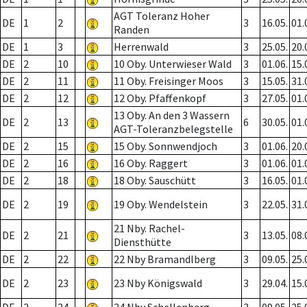
AGT Toleranz Hoher
DE
1
2
3
16.05.
01.
Randen
DE
1
3
Herrenwald
3
25.05.
20.
DE
2
10
10 Oby. Unterwieser Wald
3
01.06.
15.
DE
2
11
11 Oby. Freisinger Moos
3
15.05.
31.
DE
2
12
12 Oby. Pfaffenkopf
3
27.05.
01.
13 Oby. An den 3 Wassern
DE
2
13
6
30.05.
01.
AGT-Toleranzbelegstelle
DE
2
15
15 Oby. Sonnwendjoch
3
01.06.
20.
DE
2
16
16 Oby. Raggert
3
01.06.
01.
DE
2
18
18 Oby. Sauschütt
3
16.05.
01.
DE
2
19
19 Oby. Wendelstein
3
22.05.
31.
21 Nby. Rachel-
DE
2
21
3
13.05.
08.
Diensthütte
DE
2
22
22 Nby Bramandlberg
3
09.05.
25.
DE
2
23
23 Nby Königswald
3
29.04.
15.