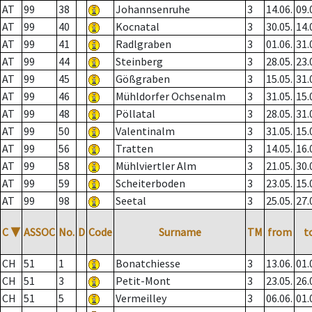
AT
99
38
Johannsenruhe
3
14.06.
09.
AT
99
40
Kocnatal
3
30.05.
14.
AT
99
41
Radlgraben
3
01.06.
31.
AT
99
44
Steinberg
3
28.05.
23.
AT
99
45
Gößgraben
3
15.05.
31.
AT
99
46
Mühldorfer Ochsenalm
3
31.05.
15.
AT
99
48
Pöllatal
3
28.05.
31.
AT
99
50
Valentinalm
3
31.05.
15.
AT
99
56
Tratten
3
14.05.
16.
AT
99
58
Mühlviertler Alm
3
21.05.
30.
AT
99
59
Scheiterboden
3
23.05.
15.
AT
99
98
Seetal
3
25.05.
27.
C
▼
ASSOC
No.
D
Code
Surname
TM
from
t
CH
51
1
Bonatchiesse
3
13.06.
01.
CH
51
3
Petit-Mont
3
23.05.
26.
CH
51
5
Vermeilley
3
06.06.
01.