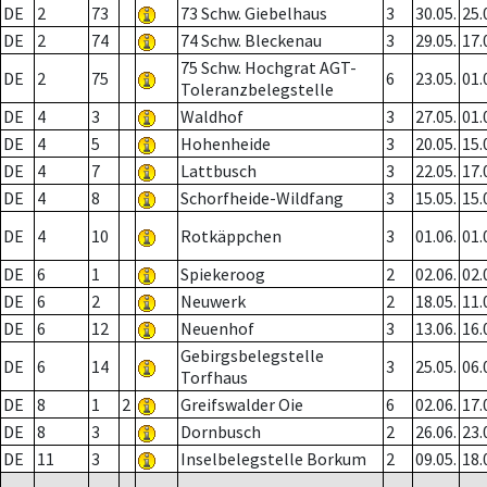
DE
2
73
73 Schw. Giebelhaus
3
30.05.
25.
DE
2
74
74 Schw. Bleckenau
3
29.05.
17.
75 Schw. Hochgrat AGT-
DE
2
75
6
23.05.
01.
Toleranzbelegstelle
DE
4
3
Waldhof
3
27.05.
01.
DE
4
5
Hohenheide
3
20.05.
15.
DE
4
7
Lattbusch
3
22.05.
17.
DE
4
8
Schorfheide-Wildfang
3
15.05.
15.
DE
4
10
Rotkäppchen
3
01.06.
01.
DE
6
1
Spiekeroog
2
02.06.
02.
DE
6
2
Neuwerk
2
18.05.
11.
DE
6
12
Neuenhof
3
13.06.
16.
Gebirgsbelegstelle
DE
6
14
3
25.05.
06.
Torfhaus
DE
8
1
2
Greifswalder Oie
6
02.06.
17.
DE
8
3
Dornbusch
2
26.06.
23.
DE
11
3
Inselbelegstelle Borkum
2
09.05.
18.