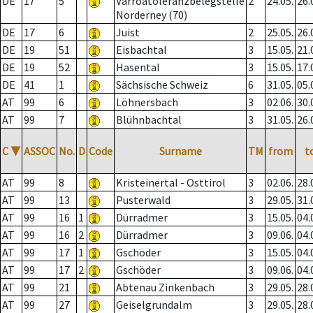
DE
17
5
Varroatoleranzbelegstelle
2
24.05.
26.
Norderney (70)
DE
17
6
Juist
2
25.05.
26.
DE
19
51
Eisbachtal
3
15.05.
21.
DE
19
52
Hasental
3
15.05.
17.
DE
41
1
Sächsische Schweiz
6
31.05.
05.
AT
99
6
Löhnersbach
3
02.06.
30.
AT
99
7
Blühnbachtal
3
31.05.
26.
C
▼
ASSOC
No.
D
Code
Surname
TM
from
t
AT
99
8
Kristeinertal - Osttirol
3
02.06.
28.
AT
99
13
Pusterwald
3
29.05.
31.
AT
99
16
1
Dürradmer
3
15.05.
04.
AT
99
16
2
Dürradmer
3
09.06.
04.
AT
99
17
1
Gschöder
3
15.05.
04.
AT
99
17
2
Gschöder
3
09.06.
04.
AT
99
21
Abtenau Zinkenbach
3
29.05.
28.
AT
99
27
Geiselgrundalm
3
29.05.
28.