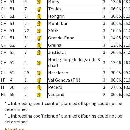
CH
51
6
Moiry
3
13.06.
08.
CH
51
7
Toules
3
06.06.
01.
CH
51
8
Hongrin
3
30.05.
01.
CH
51
21
Mont-Dar
3
30.05.
25.
CH
51
22
SADE
3
16.05.
01.
CH
51
51
Grande-Enne
3
14.05.
06.
CH
52
5
Greina
3
13.06.
31.
CH
52
7
Justistal
3
26.05.
31.
Hochgebirgsbelegstelle S-
CH
52
9
3
13.06.
26.
charl
CH
52
39
Nessleren
3
30.05.
29.
IT
4
1
Val Genova (TN)
3
06.06.
31.
IT
20
3
Pederü
3
27.05.
13.
NL
55
2
Vlieland
2
06.06.
05.
* ...
Inbreeding coefficient of planned offspring could not be
determined.
* ...
Inbreeding coefficient of planned offspring could not be
determined.