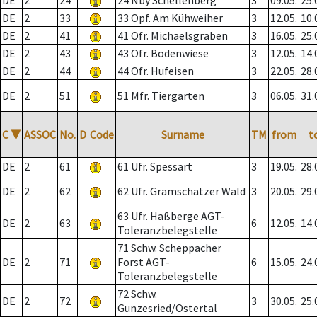
DE
2
24
24 Nby Schellenberg
3
09.05.
25.
DE
2
33
33 Opf. Am Kühweiher
3
12.05.
10.
DE
2
41
41 Ofr. Michaelsgraben
3
16.05.
25.
DE
2
43
43 Ofr. Bodenwiese
3
12.05.
14.
DE
2
44
44 Ofr. Hufeisen
3
22.05.
28.
DE
2
51
51 Mfr. Tiergarten
3
06.05.
31.
C
▼
ASSOC
No.
D
Code
Surname
TM
from
t
DE
2
61
61 Ufr. Spessart
3
19.05.
28.
DE
2
62
62 Ufr. Gramschatzer Wald
3
20.05.
29.
63 Ufr. Haßberge AGT-
DE
2
63
6
12.05.
14.
Toleranzbelegstelle
71 Schw. Scheppacher
DE
2
71
Forst AGT-
6
15.05.
24.
Toleranzbelegstelle
72 Schw.
DE
2
72
3
30.05.
25.
Gunzesried/Ostertal