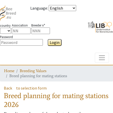
Language
:
Association
Breeder n°
country
Password
Login
Toggle
Home
Breeding Values
Breed planning for mating stations
Back
to selection form
Breed planning for mating stations
2026