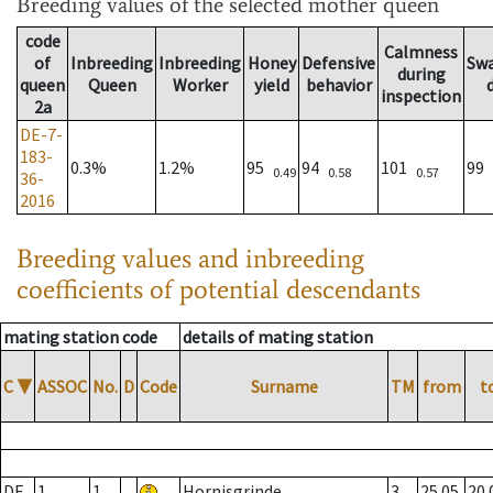
Breeding values
of the selected mother queen
code
Calmness
of
Inbreeding
Inbreeding
Honey
Defensive
Sw
during
queen
Queen
Worker
yield
behavior
inspection
2a
DE-7-
183-
0.3%
1.2%
95
94
101
99
0.49
0.58
0.57
36-
2016
Breeding values and inbreeding
coefficients of potential descendants
mating station code
details of mating station
C
▼
ASSOC
No.
D
Code
Surname
TM
from
t
DE
1
1
Hornisgrinde
3
25.05.
20.