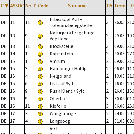
C
▼
ASSOC
No.
D
Code
Surname
TM
from
t
Erbeskopf AGT-
DE
11
11
3
26.05.
21.
Toleranzbelegstelle
Naturpark Erzgebirge-
DE
13
9
3
29.05.
10.
Vogtland
DE
13
11
Blockstelle
3
09.06.
21.
DE
14
1
Kaiserstein
3
30.05.
27.
DE
15
1
Amrum
2
09.06.
21.
DE
15
3
Hamburger Hallig
2
06.06.
11.
DE
15
4
Helgoland
2
13.05.
31.
DE
15
6
List auf Sylt
2
26.05.
20.
DE
15
9
Puan Klent / Sylt
2
26.05.
15.
DE
16
9
Oberhof
3
30.05.
01.
DE
16
11
Kieferle
3
06.06.
25.
DE
17
3
Wangerooge
2
24.05.
29.
DE
17
4
Langeoog
2
31.05.
09.
AGT