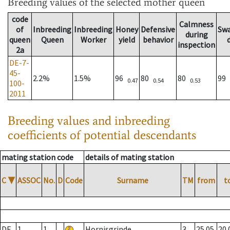
Breeding values
of the selected mother queen
code
Calmness
of
Inbreeding
Inbreeding
Honey
Defensive
Sw
during
queen
Queen
Worker
yield
behavior
inspection
2a
DE-7-
45-
2.2%
1.5%
96
80
80
99
0.47
0.54
0.53
100-
2011
Breeding values and inbreeding
coefficients of potential descendants
mating station code
details of mating station
C
▼
ASSOC
No.
D
Code
Surname
TM
from
t
DE
1
1
Hornisgrinde
3
25.05.
20.