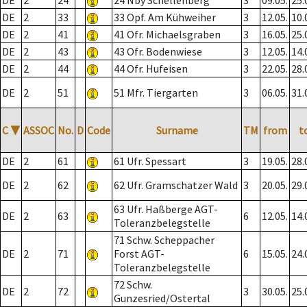
DE
2
24
24 Nby Schellenberg
3
09.05.
25.
DE
2
33
33 Opf. Am Kühweiher
3
12.05.
10.
DE
2
41
41 Ofr. Michaelsgraben
3
16.05.
25.
DE
2
43
43 Ofr. Bodenwiese
3
12.05.
14.
DE
2
44
44 Ofr. Hufeisen
3
22.05.
28.
DE
2
51
51 Mfr. Tiergarten
3
06.05.
31.
C
▼
ASSOC
No.
D
Code
Surname
TM
from
t
DE
2
61
61 Ufr. Spessart
3
19.05.
28.
DE
2
62
62 Ufr. Gramschatzer Wald
3
20.05.
29.
63 Ufr. Haßberge AGT-
DE
2
63
6
12.05.
14.
Toleranzbelegstelle
71 Schw. Scheppacher
DE
2
71
Forst AGT-
6
15.05.
24.
Toleranzbelegstelle
72 Schw.
DE
2
72
3
30.05.
25.
Gunzesried/Ostertal