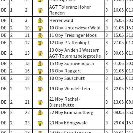
AGT Toleranz Hoher
DE
1
2
3
16.05.
01.
Randen
DE
1
3
Herrenwald
3
25.05.
20.
DE
2
10
10 Oby. Unterwieser Wald
3
01.06.
15.
DE
2
11
11 Oby. Freisinger Moos
3
15.05.
31.
DE
2
12
12 Oby. Pfaffenkopf
3
27.05.
01.
13 Oby. An den 3 Wassern
DE
2
13
6
30.05.
01.
AGT-Toleranzbelegstelle
DE
2
15
15 Oby. Sonnwendjoch
3
01.06.
20.
DE
2
16
16 Oby. Raggert
3
01.06.
01.
DE
2
18
18 Oby. Sauschütt
3
16.05.
01.
DE
2
19
19 Oby. Wendelstein
3
22.05.
31.
21 Nby. Rachel-
DE
2
21
3
13.05.
08.
Diensthütte
DE
2
22
22 Nby Bramandlberg
3
09.05.
25.
DE
2
23
23 Nby Königswald
3
29.04.
15.