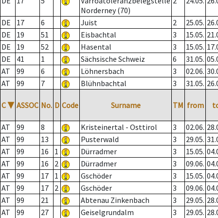
DE
17
5
Varroatoleranzbelegstelle
2
24.05.
26.
Norderney (70)
DE
17
6
Juist
2
25.05.
26.
DE
19
51
Eisbachtal
3
15.05.
21.
DE
19
52
Hasental
3
15.05.
17.
DE
41
1
Sächsische Schweiz
6
31.05.
05.
AT
99
6
Löhnersbach
3
02.06.
30.
AT
99
7
Blühnbachtal
3
31.05.
26.
C
▼
ASSOC
No.
D
Code
Surname
TM
from
t
AT
99
8
Kristeinertal - Osttirol
3
02.06.
28.
AT
99
13
Pusterwald
3
29.05.
31.
AT
99
16
1
Dürradmer
3
15.05.
04.
AT
99
16
2
Dürradmer
3
09.06.
04.
AT
99
17
1
Gschöder
3
15.05.
04.
AT
99
17
2
Gschöder
3
09.06.
04.
AT
99
21
Abtenau Zinkenbach
3
29.05.
28.
AT
99
27
Geiselgrundalm
3
29.05.
28.