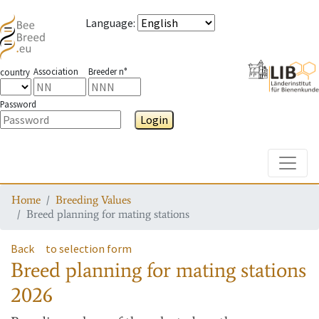
Language
:
Association
Breeder n°
country
Password
Login
Toggle
Home
Breeding Values
Breed planning for mating stations
Back
to selection form
Breed planning for mating stations
2026