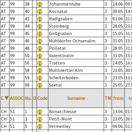
AT
99
38
Johannsenruhe
3
14.06.
09.
AT
99
40
Kocnatal
3
30.05.
14.
AT
99
41
Radlgraben
3
01.06.
31.
AT
99
44
Steinberg
3
28.05.
23.
AT
99
45
Gößgraben
3
15.05.
31.
AT
99
46
Mühldorfer Ochsenalm
3
31.05.
15.
AT
99
48
Pöllatal
3
28.05.
31.
AT
99
50
Valentinalm
3
31.05.
15.
AT
99
56
Tratten
3
14.05.
16.
AT
99
58
Mühlviertler Alm
3
21.05.
30.
AT
99
59
Scheiterboden
3
23.05.
15.
AT
99
98
Seetal
3
25.05.
27.
C
▼
ASSOC
No.
D
Code
Surname
TM
from
t
CH
51
1
Bonatchiesse
3
13.06.
01.
CH
51
3
Petit-Mont
3
23.05.
26.
CH
51
5
Vermeilley
3
06.06.
01.