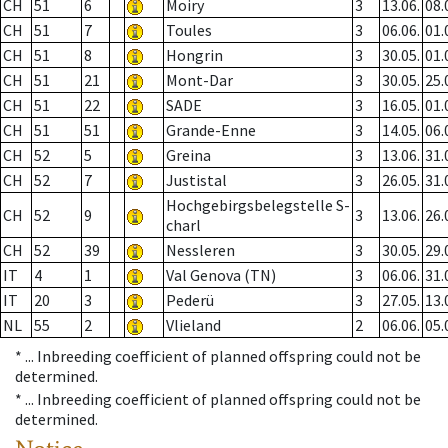
CH
51
6
Moiry
3
13.06.
08.
CH
51
7
Toules
3
06.06.
01.
CH
51
8
Hongrin
3
30.05.
01.
CH
51
21
Mont-Dar
3
30.05.
25.
CH
51
22
SADE
3
16.05.
01.
CH
51
51
Grande-Enne
3
14.05.
06.
CH
52
5
Greina
3
13.06.
31.
CH
52
7
Justistal
3
26.05.
31.
Hochgebirgsbelegstelle S-
CH
52
9
3
13.06.
26.
charl
CH
52
39
Nessleren
3
30.05.
29.
IT
4
1
Val Genova (TN)
3
06.06.
31.
IT
20
3
Pederü
3
27.05.
13.
NL
55
2
Vlieland
2
06.06.
05.
* ...
Inbreeding coefficient of planned offspring could not be
determined.
* ...
Inbreeding coefficient of planned offspring could not be
determined.