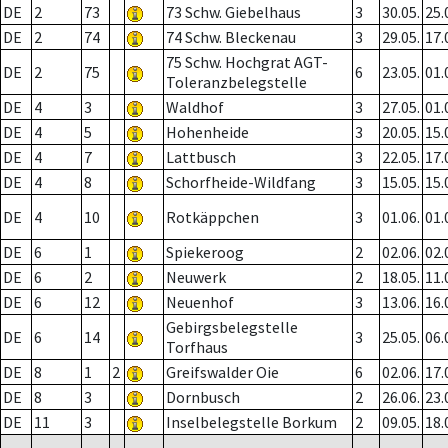
DE
2
73
73 Schw. Giebelhaus
3
30.05.
25.
DE
2
74
74 Schw. Bleckenau
3
29.05.
17.
75 Schw. Hochgrat AGT-
DE
2
75
6
23.05.
01.
Toleranzbelegstelle
DE
4
3
Waldhof
3
27.05.
01.
DE
4
5
Hohenheide
3
20.05.
15.
DE
4
7
Lattbusch
3
22.05.
17.
DE
4
8
Schorfheide-Wildfang
3
15.05.
15.
DE
4
10
Rotkäppchen
3
01.06.
01.
DE
6
1
Spiekeroog
2
02.06.
02.
DE
6
2
Neuwerk
2
18.05.
11.
DE
6
12
Neuenhof
3
13.06.
16.
Gebirgsbelegstelle
DE
6
14
3
25.05.
06.
Torfhaus
DE
8
1
2
Greifswalder Oie
6
02.06.
17.
DE
8
3
Dornbusch
2
26.06.
23.
DE
11
3
Inselbelegstelle Borkum
2
09.05.
18.