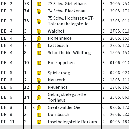
DE
2
73
73 Schw. Giebelhaus
3
30.05.
25.
DE
2
74
74 Schw. Bleckenau
3
29.05.
17.
75 Schw. Hochgrat AGT-
DE
2
75
6
23.05.
01.
Toleranzbelegstelle
DE
4
3
Waldhof
3
27.05.
01.
DE
4
5
Hohenheide
3
20.05.
15.
DE
4
7
Lattbusch
3
22.05.
17.
DE
4
8
Schorfheide-Wildfang
3
15.05.
15.
DE
4
10
Rotkäppchen
3
01.06.
01.
DE
6
1
Spiekeroog
2
02.06.
02.
DE
6
2
Neuwerk
2
18.05.
11.
DE
6
12
Neuenhof
3
13.06.
16.
Gebirgsbelegstelle
DE
6
14
3
25.05.
06.
Torfhaus
DE
8
1
2
Greifswalder Oie
6
02.06.
17.
DE
8
3
Dornbusch
2
26.06.
23.
DE
11
3
Inselbelegstelle Borkum
2
09.05.
18.