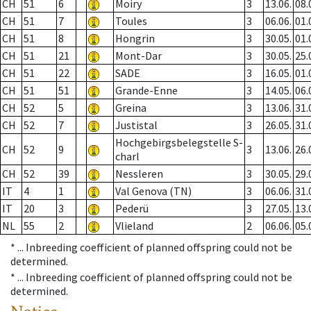
CH
51
6
Moiry
3
13.06.
08.
CH
51
7
Toules
3
06.06.
01.
CH
51
8
Hongrin
3
30.05.
01.
CH
51
21
Mont-Dar
3
30.05.
25.
CH
51
22
SADE
3
16.05.
01.
CH
51
51
Grande-Enne
3
14.05.
06.
CH
52
5
Greina
3
13.06.
31.
CH
52
7
Justistal
3
26.05.
31.
Hochgebirgsbelegstelle S-
CH
52
9
3
13.06.
26.
charl
CH
52
39
Nessleren
3
30.05.
29.
IT
4
1
Val Genova (TN)
3
06.06.
31.
IT
20
3
Pederü
3
27.05.
13.
NL
55
2
Vlieland
2
06.06.
05.
* ...
Inbreeding coefficient of planned offspring could not be
determined.
* ...
Inbreeding coefficient of planned offspring could not be
determined.