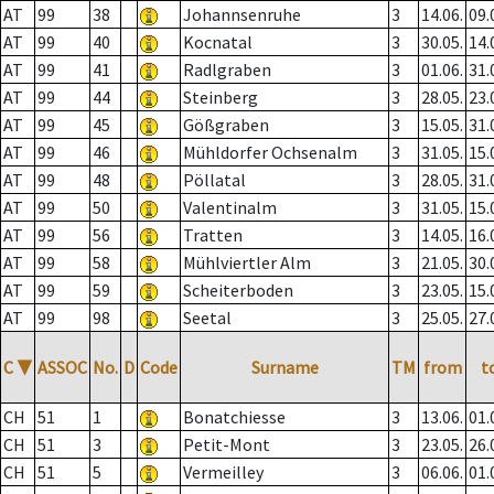
AT
99
38
Johannsenruhe
3
14.06.
09.
AT
99
40
Kocnatal
3
30.05.
14.
AT
99
41
Radlgraben
3
01.06.
31.
AT
99
44
Steinberg
3
28.05.
23.
AT
99
45
Gößgraben
3
15.05.
31.
AT
99
46
Mühldorfer Ochsenalm
3
31.05.
15.
AT
99
48
Pöllatal
3
28.05.
31.
AT
99
50
Valentinalm
3
31.05.
15.
AT
99
56
Tratten
3
14.05.
16.
AT
99
58
Mühlviertler Alm
3
21.05.
30.
AT
99
59
Scheiterboden
3
23.05.
15.
AT
99
98
Seetal
3
25.05.
27.
C
▼
ASSOC
No.
D
Code
Surname
TM
from
t
CH
51
1
Bonatchiesse
3
13.06.
01.
CH
51
3
Petit-Mont
3
23.05.
26.
CH
51
5
Vermeilley
3
06.06.
01.