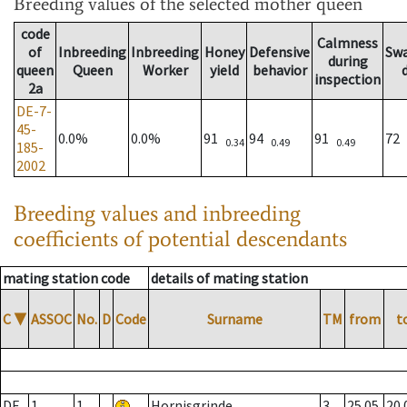
Breeding values
of the selected mother queen
code
Calmness
of
Inbreeding
Inbreeding
Honey
Defensive
Sw
during
queen
Queen
Worker
yield
behavior
inspection
2a
DE-7-
45-
0.0%
0.0%
91
94
91
72
0.34
0.49
0.49
185-
2002
Breeding values and inbreeding
coefficients of potential descendants
mating station code
details of mating station
C
▼
ASSOC
No.
D
Code
Surname
TM
from
t
DE
1
1
Hornisgrinde
3
25.05.
20.