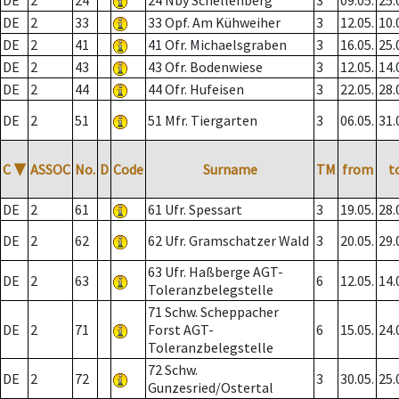
DE
2
24
24 Nby Schellenberg
3
09.05.
25.
DE
2
33
33 Opf. Am Kühweiher
3
12.05.
10.
DE
2
41
41 Ofr. Michaelsgraben
3
16.05.
25.
DE
2
43
43 Ofr. Bodenwiese
3
12.05.
14.
DE
2
44
44 Ofr. Hufeisen
3
22.05.
28.
DE
2
51
51 Mfr. Tiergarten
3
06.05.
31.
C
▼
ASSOC
No.
D
Code
Surname
TM
from
t
DE
2
61
61 Ufr. Spessart
3
19.05.
28.
DE
2
62
62 Ufr. Gramschatzer Wald
3
20.05.
29.
63 Ufr. Haßberge AGT-
DE
2
63
6
12.05.
14.
Toleranzbelegstelle
71 Schw. Scheppacher
DE
2
71
Forst AGT-
6
15.05.
24.
Toleranzbelegstelle
72 Schw.
DE
2
72
3
30.05.
25.
Gunzesried/Ostertal