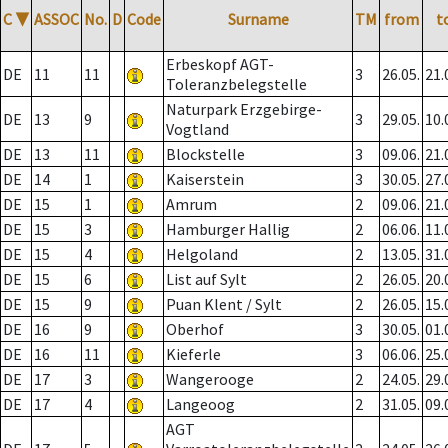
C
▼
ASSOC
No.
D
Code
Surname
TM
from
t
Erbeskopf AGT-
DE
11
11
3
26.05.
21.
Toleranzbelegstelle
Naturpark Erzgebirge-
DE
13
9
3
29.05.
10.
Vogtland
DE
13
11
Blockstelle
3
09.06.
21.
DE
14
1
Kaiserstein
3
30.05.
27.
DE
15
1
Amrum
2
09.06.
21.
DE
15
3
Hamburger Hallig
2
06.06.
11.
DE
15
4
Helgoland
2
13.05.
31.
DE
15
6
List auf Sylt
2
26.05.
20.
DE
15
9
Puan Klent / Sylt
2
26.05.
15.
DE
16
9
Oberhof
3
30.05.
01.
DE
16
11
Kieferle
3
06.06.
25.
DE
17
3
Wangerooge
2
24.05.
29.
DE
17
4
Langeoog
2
31.05.
09.
AGT