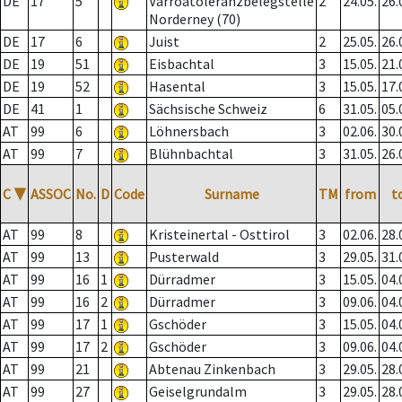
DE
17
5
Varroatoleranzbelegstelle
2
24.05.
26.
Norderney (70)
DE
17
6
Juist
2
25.05.
26.
DE
19
51
Eisbachtal
3
15.05.
21.
DE
19
52
Hasental
3
15.05.
17.
DE
41
1
Sächsische Schweiz
6
31.05.
05.
AT
99
6
Löhnersbach
3
02.06.
30.
AT
99
7
Blühnbachtal
3
31.05.
26.
C
▼
ASSOC
No.
D
Code
Surname
TM
from
t
AT
99
8
Kristeinertal - Osttirol
3
02.06.
28.
AT
99
13
Pusterwald
3
29.05.
31.
AT
99
16
1
Dürradmer
3
15.05.
04.
AT
99
16
2
Dürradmer
3
09.06.
04.
AT
99
17
1
Gschöder
3
15.05.
04.
AT
99
17
2
Gschöder
3
09.06.
04.
AT
99
21
Abtenau Zinkenbach
3
29.05.
28.
AT
99
27
Geiselgrundalm
3
29.05.
28.