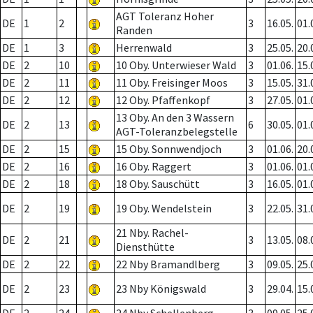
AGT Toleranz Hoher
DE
1
2
3
16.05.
01.
Randen
DE
1
3
Herrenwald
3
25.05.
20.
DE
2
10
10 Oby. Unterwieser Wald
3
01.06.
15.
DE
2
11
11 Oby. Freisinger Moos
3
15.05.
31.
DE
2
12
12 Oby. Pfaffenkopf
3
27.05.
01.
13 Oby. An den 3 Wassern
DE
2
13
6
30.05.
01.
AGT-Toleranzbelegstelle
DE
2
15
15 Oby. Sonnwendjoch
3
01.06.
20.
DE
2
16
16 Oby. Raggert
3
01.06.
01.
DE
2
18
18 Oby. Sauschütt
3
16.05.
01.
DE
2
19
19 Oby. Wendelstein
3
22.05.
31.
21 Nby. Rachel-
DE
2
21
3
13.05.
08.
Diensthütte
DE
2
22
22 Nby Bramandlberg
3
09.05.
25.
DE
2
23
23 Nby Königswald
3
29.04.
15.