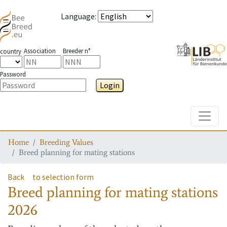
Language
:
Association
Breeder n°
country
Password
Login
Toggle
Home
Breeding Values
Breed planning for mating stations
Back
to selection form
Breed planning for mating stations
2026