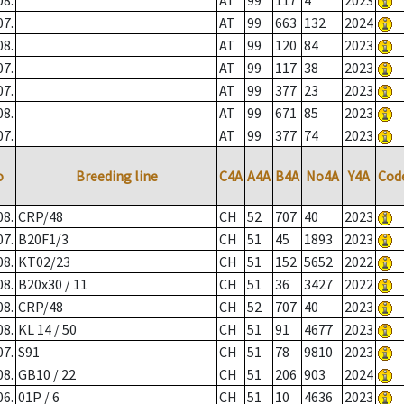
08.
AT
99
117
4
2023
07.
AT
99
663
132
2024
08.
AT
99
120
84
2023
07.
AT
99
117
38
2023
07.
AT
99
377
23
2023
08.
AT
99
671
85
2023
07.
AT
99
377
74
2023
o
Breeding line
C4A
A4A
B4A
No4A
Y4A
Cod
08.
CRP/48
CH
52
707
40
2023
07.
B20F1/3
CH
51
45
1893
2023
08.
KT02/23
CH
51
152
5652
2022
08.
B20x30 / 11
CH
51
36
3427
2022
08.
CRP/48
CH
52
707
40
2023
08.
KL 14 / 50
CH
51
91
4677
2023
07.
S91
CH
51
78
9810
2023
08.
GB10 / 22
CH
51
206
903
2024
06.
01P / 6
CH
51
10
4636
2023