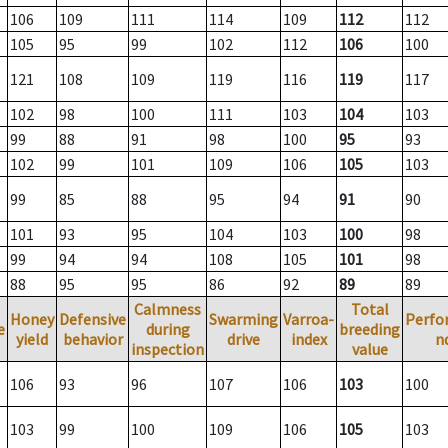
106
109
111
114
109
112
112
105
95
99
102
112
106
100
121
108
109
119
116
119
117
102
98
100
111
103
104
103
99
88
91
98
100
95
93
102
99
101
109
106
105
103
99
85
88
95
94
91
90
101
93
95
104
103
100
98
99
94
94
108
105
101
98
88
95
95
86
92
89
89
Calmness
Total
Honey
Defensive
Swarming
Varroa-
Perfo
e
during
breeding
yield
behavior
drive
index
n
inspection
value
106
93
96
107
106
103
100
103
99
100
109
106
105
103