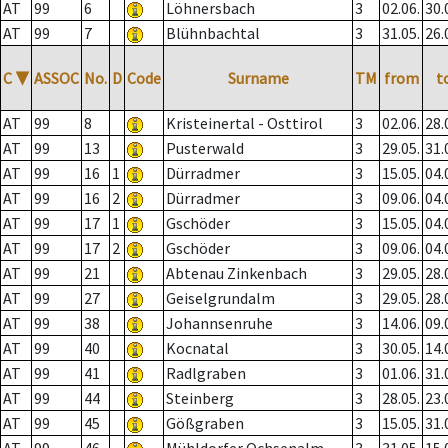
AT
99
6
Löhnersbach
3
02.06.
30.
AT
99
7
Blühnbachtal
3
31.05.
26.
C
▼
ASSOC
No.
D
Code
Surname
TM
from
t
AT
99
8
Kristeinertal - Osttirol
3
02.06.
28.
AT
99
13
Pusterwald
3
29.05.
31.
AT
99
16
1
Dürradmer
3
15.05.
04.
AT
99
16
2
Dürradmer
3
09.06.
04.
AT
99
17
1
Gschöder
3
15.05.
04.
AT
99
17
2
Gschöder
3
09.06.
04.
AT
99
21
Abtenau Zinkenbach
3
29.05.
28.
AT
99
27
Geiselgrundalm
3
29.05.
28.
AT
99
38
Johannsenruhe
3
14.06.
09.
AT
99
40
Kocnatal
3
30.05.
14.
AT
99
41
Radlgraben
3
01.06.
31.
AT
99
44
Steinberg
3
28.05.
23.
AT
99
45
Gößgraben
3
15.05.
31.