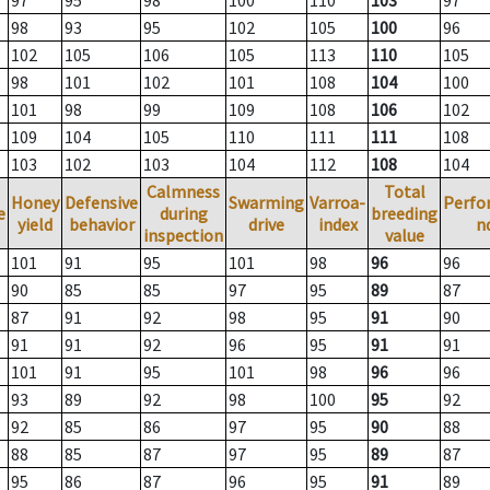
97
95
98
100
110
103
97
98
93
95
102
105
100
96
102
105
106
105
113
110
105
98
101
102
101
108
104
100
101
98
99
109
108
106
102
109
104
105
110
111
111
108
103
102
103
104
112
108
104
Calmness
Total
Honey
Defensive
Swarming
Varroa-
Perfo
e
during
breeding
yield
behavior
drive
index
n
inspection
value
101
91
95
101
98
96
96
90
85
85
97
95
89
87
87
91
92
98
95
91
90
91
91
92
96
95
91
91
101
91
95
101
98
96
96
93
89
92
98
100
95
92
92
85
86
97
95
90
88
88
85
87
97
95
89
87
95
86
87
96
95
91
89