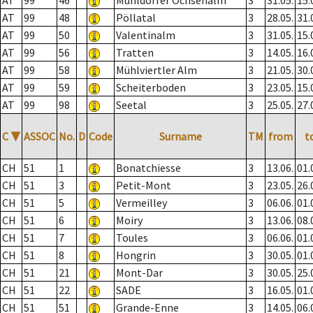
AT
99
46
Mühldorfer Ochsenalm
3
31.05.
15.
AT
99
48
Pöllatal
3
28.05.
31.
AT
99
50
Valentinalm
3
31.05.
15.
AT
99
56
Tratten
3
14.05.
16.
AT
99
58
Mühlviertler Alm
3
21.05.
30.
AT
99
59
Scheiterboden
3
23.05.
15.
AT
99
98
Seetal
3
25.05.
27.
C
▼
ASSOC
No.
D
Code
Surname
TM
from
t
CH
51
1
Bonatchiesse
3
13.06.
01.
CH
51
3
Petit-Mont
3
23.05.
26.
CH
51
5
Vermeilley
3
06.06.
01.
CH
51
6
Moiry
3
13.06.
08.
CH
51
7
Toules
3
06.06.
01.
CH
51
8
Hongrin
3
30.05.
01.
CH
51
21
Mont-Dar
3
30.05.
25.
CH
51
22
SADE
3
16.05.
01.
CH
51
51
Grande-Enne
3
14.05.
06.