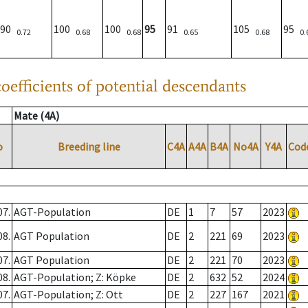
90
100
100
95
91
105
95
0.72
0.68
0.68
0.65
0.68
0.
oefficients of potential descendants
Mate (4A)
o
Breeding line
C4A
A4A
B4A
No4A
Y4A
Cod
07.
AGT-Population
DE
1
7
57
2023
08.
AGT Population
DE
2
221
69
2023
07.
AGT Population
DE
2
221
70
2023
08.
AGT-Population; Z: Köpke
DE
2
632
52
2024
07.
AGT-Population; Z: Ott
DE
2
227
167
2021