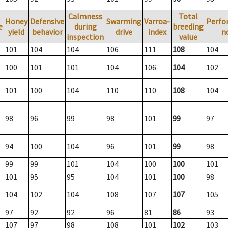
Calmness
Total
Honey
Defensive
Swarming
Varroa-
Perfo
e
during
breeding
yield
behavior
drive
index
n
inspection
value
101
104
104
106
111
108
104
100
101
101
104
106
104
102
101
100
104
110
110
108
104
98
96
99
98
101
99
97
94
100
104
96
101
99
98
99
99
101
104
100
100
101
101
95
95
104
101
100
98
104
102
104
108
107
107
105
97
92
92
96
81
86
93
107
97
98
108
101
102
103