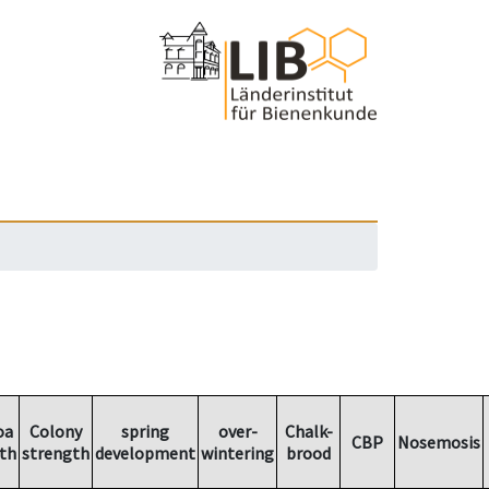
oa
Colony
spring
over-
Chalk-
CBP
Nosemosis
th
strength
development
wintering
brood