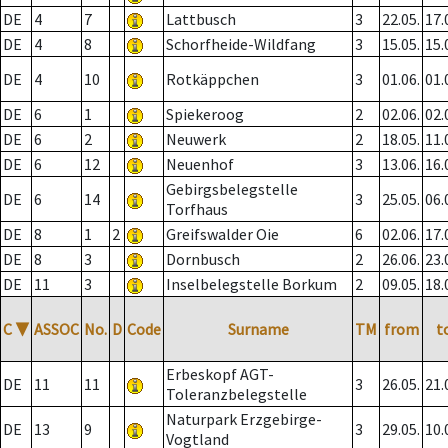
DE
4
7
Lattbusch
3
22.05.
17.
DE
4
8
Schorfheide-Wildfang
3
15.05.
15.
DE
4
10
Rotkäppchen
3
01.06.
01.
DE
6
1
Spiekeroog
2
02.06.
02.
DE
6
2
Neuwerk
2
18.05.
11.
DE
6
12
Neuenhof
3
13.06.
16.
Gebirgsbelegstelle
DE
6
14
3
25.05.
06.
Torfhaus
DE
8
1
2
Greifswalder Oie
6
02.06.
17.
DE
8
3
Dornbusch
2
26.06.
23.
DE
11
3
Inselbelegstelle Borkum
2
09.05.
18.
C
▼
ASSOC
No.
D
Code
Surname
TM
from
t
Erbeskopf AGT-
DE
11
11
3
26.05.
21.
Toleranzbelegstelle
Naturpark Erzgebirge-
DE
13
9
3
29.05.
10.
Vogtland