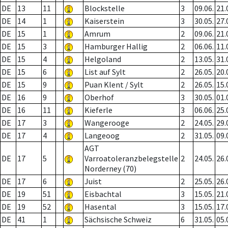
DE
13
11
Blockstelle
3
09.06.
21.
DE
14
1
Kaiserstein
3
30.05.
27.
DE
15
1
Amrum
2
09.06.
21.
DE
15
3
Hamburger Hallig
2
06.06.
11.
DE
15
4
Helgoland
2
13.05.
31.
DE
15
6
List auf Sylt
2
26.05.
20.
DE
15
9
Puan Klent / Sylt
2
26.05.
15.
DE
16
9
Oberhof
3
30.05.
01.
DE
16
11
Kieferle
3
06.06.
25.
DE
17
3
Wangerooge
2
24.05.
29.
DE
17
4
Langeoog
2
31.05.
09.
AGT
DE
17
5
Varroatoleranzbelegstelle
2
24.05.
26.
Norderney (70)
DE
17
6
Juist
2
25.05.
26.
DE
19
51
Eisbachtal
3
15.05.
21.
DE
19
52
Hasental
3
15.05.
17.
DE
41
1
Sächsische Schweiz
6
31.05.
05.