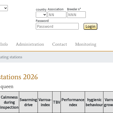
Association
Breeder n°
country
Password
Login
Info
Administration
Contact
Monitoring
ating stations
tations
2026
r queen
Calmness
Swarming
Varroa-
Performance
hygienic
Varr
during
TBV
drive
index
ndex
behaviour
grow
inspection