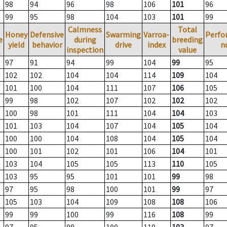
98
94
96
98
106
101
96
99
95
98
104
103
101
99
Calmness
Total
Honey
Defensive
Swarming
Varroa-
Perfo
e
during
breeding
yield
behavior
drive
index
n
inspection
value
97
91
94
99
104
99
95
102
102
104
104
114
109
104
101
100
104
111
107
106
105
99
98
102
107
102
102
102
100
98
101
111
104
104
103
101
103
104
107
104
105
104
100
100
104
108
104
105
104
100
101
102
101
106
104
101
103
104
105
105
113
110
105
103
95
95
101
101
99
98
97
95
98
100
101
99
97
105
103
104
109
108
108
106
99
99
100
99
116
108
99