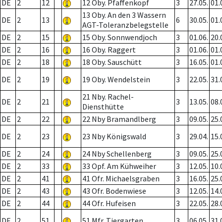
DE
2
12
12 Oby. Pfaffenkopf
3
27.05.
01.
13 Oby. An den 3 Wassern
DE
2
13
6
30.05.
01.
AGT-Toleranzbelegstelle
DE
2
15
15 Oby. Sonnwendjoch
3
01.06.
20.
DE
2
16
16 Oby. Raggert
3
01.06.
01.
DE
2
18
18 Oby. Sauschütt
3
16.05.
01.
DE
2
19
19 Oby. Wendelstein
3
22.05.
31.
21 Nby. Rachel-
DE
2
21
3
13.05.
08.
Diensthütte
DE
2
22
22 Nby Bramandlberg
3
09.05.
25.
DE
2
23
23 Nby Königswald
3
29.04.
15.
DE
2
24
24 Nby Schellenberg
3
09.05.
25.
DE
2
33
33 Opf. Am Kühweiher
3
12.05.
10.
DE
2
41
41 Ofr. Michaelsgraben
3
16.05.
25.
DE
2
43
43 Ofr. Bodenwiese
3
12.05.
14.
DE
2
44
44 Ofr. Hufeisen
3
22.05.
28.
DE
2
51
51 Mfr. Tiergarten
3
06.05.
31.