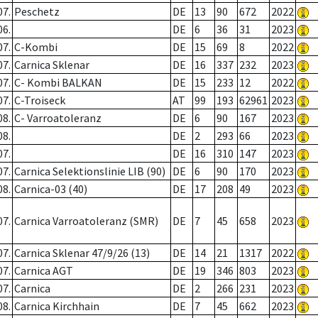
07.
Peschetz
DE
13
90
672
2022
06.
DE
6
36
31
2023
07.
C-Kombi
DE
15
69
8
2022
07.
Carnica Sklenar
DE
16
337
232
2023
07.
C- Kombi BALKAN
DE
15
233
12
2022
07.
C-Troiseck
AT
99
193
62961
2023
08.
C- Varroatoleranz
DE
6
90
167
2023
08.
DE
2
293
66
2023
07.
DE
16
310
147
2023
07.
Carnica Selektionslinie LIB (90)
DE
6
90
170
2023
08.
Carnica-03 (40)
DE
17
208
49
2023
07.
Carnica Varroatoleranz (SMR)
DE
7
45
658
2023
07.
Carnica Sklenar 47/9/26 (13)
DE
14
21
1317
2022
07.
Carnica AGT
DE
19
346
803
2023
07.
Carnica
DE
2
266
231
2023
08.
Carnica Kirchhain
DE
7
45
662
2023