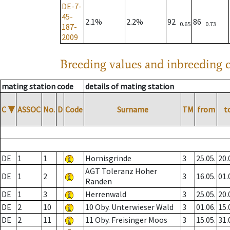
DE-7-
45-
2.1%
2.2%
92
86
0.65
0.73
187-
2009
Breeding values and inbreeding c
mating station code
details of mating station
C
▼
ASSOC
No.
D
Code
Surname
TM
from
t
DE
1
1
Hornisgrinde
3
25.05.
20.
AGT Toleranz Hoher
DE
1
2
3
16.05.
01.
Randen
DE
1
3
Herrenwald
3
25.05.
20.
DE
2
10
10 Oby. Unterwieser Wald
3
01.06.
15.
DE
2
11
11 Oby. Freisinger Moos
3
15.05.
31.