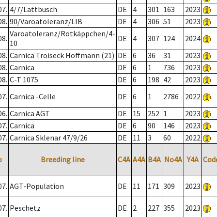
07.
4/7/Lattbusch
DE
4
301
163
2023
08.
90/Varoatoleranz/LIB
DE
4
306
51
2023
Varoatoleranz/Rotkäppchen/4-
08.
DE
4
307
124
2024
10
08.
Carnica Troiseck Hoffmann (21)
DE
6
36
31
2023
08.
Carnica
DE
6
1
736
2023
08.
C-T 1075
DE
6
198
42
2023
07.
Carnica -Celle
DE
6
1
2786
2022
06.
Carnica AGT
DE
15
252
1
2023
07.
Carnica
DE
6
90
146
2023
07.
Carnica Sklenar 47/9/26
DE
11
3
60
2022
o
Breeding line
C4A
A4A
B4A
No4A
Y4A
Cod
07.
AGT-Population
DE
11
171
309
2023
07.
Peschetz
DE
2
227
355
2023