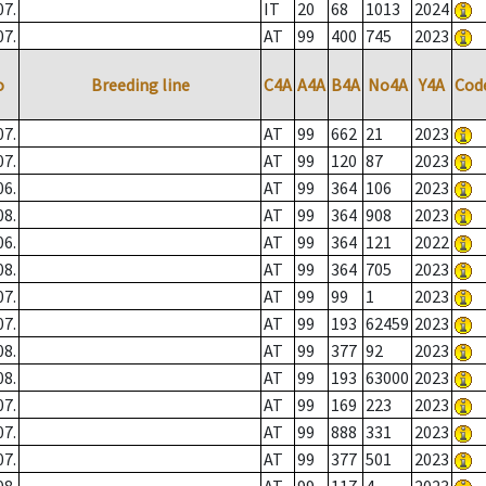
07.
IT
20
68
1013
2024
07.
AT
99
400
745
2023
o
Breeding line
C4A
A4A
B4A
No4A
Y4A
Cod
07.
AT
99
662
21
2023
07.
AT
99
120
87
2023
06.
AT
99
364
106
2023
08.
AT
99
364
908
2023
06.
AT
99
364
121
2022
08.
AT
99
364
705
2023
07.
AT
99
99
1
2023
07.
AT
99
193
62459
2023
08.
AT
99
377
92
2023
08.
AT
99
193
63000
2023
07.
AT
99
169
223
2023
07.
AT
99
888
331
2023
07.
AT
99
377
501
2023