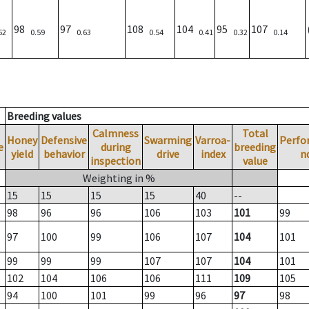
98
97
108
104
95
107
62
0.59
0.63
0.54
0.41
0.32
0.14
Breeding values
Calmness
Total
Honey
Defensive
Swarming
Varroa-
Perfo
e
during
breeding
yield
behavior
drive
index
n
inspection
value
Weighting in %
15
15
15
15
40
--
98
96
96
106
103
101
99
97
100
99
106
107
104
101
99
99
99
107
107
104
101
102
104
106
106
111
109
105
94
100
101
99
96
97
98