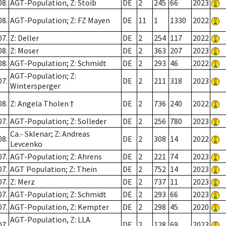
08.
AGT-Population, Z: Stoib
DE
2
245
66
2023
08.
AGT-Population; Z: FZ Mayen
DE
11
1
1330
2022
07.
Z: Deller
DE
2
254
117
2022
08.
Z: Moser
DE
2
363
207
2023
08.
AGT-Population; Z: Schmidt
DE
2
293
46
2022
AGT-Population; Z:
07.
DE
2
211
318
2023
Wintersperger
08.
Z: Angela Tholen †
DE
2
736
240
2022
07.
AGT-Population; Z: Solleder
DE
2
256
780
2023
Ca.- Sklenar; Z: Andreas
08.
DE
2
308
14
2022
Levcenko
07.
AGT-Population; Z: Ahrens
DE
2
221
74
2023
07.
AGT Population; Z: Thein
DE
2
752
14
2023
07.
Z: Merz
DE
2
737
11
2023
07.
AGT-Population; Z: Schmidt
DE
2
293
66
2023
07.
AGT-Population, Z: Kempter
DE
2
298
45
2020
AGT-Population, Z: LLA
07.
DE
2
128
69
2023