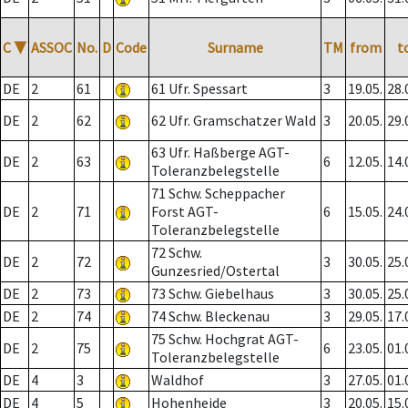
C
▼
ASSOC
No.
D
Code
Surname
TM
from
t
DE
2
61
61 Ufr. Spessart
3
19.05.
28.
DE
2
62
62 Ufr. Gramschatzer Wald
3
20.05.
29.
63 Ufr. Haßberge AGT-
DE
2
63
6
12.05.
14.
Toleranzbelegstelle
71 Schw. Scheppacher
DE
2
71
Forst AGT-
6
15.05.
24.
Toleranzbelegstelle
72 Schw.
DE
2
72
3
30.05.
25.
Gunzesried/Ostertal
DE
2
73
73 Schw. Giebelhaus
3
30.05.
25.
DE
2
74
74 Schw. Bleckenau
3
29.05.
17.
75 Schw. Hochgrat AGT-
DE
2
75
6
23.05.
01.
Toleranzbelegstelle
DE
4
3
Waldhof
3
27.05.
01.
DE
4
5
Hohenheide
3
20.05.
15.