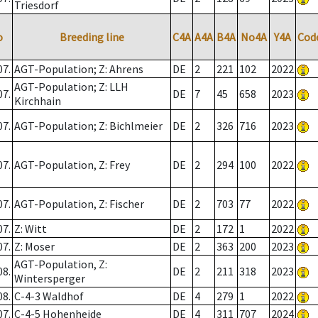
Triesdorf
o
Breeding line
C4A
A4A
B4A
No4A
Y4A
Cod
07.
AGT-Population; Z: Ahrens
DE
2
221
102
2022
AGT-Population; Z: LLH
07.
DE
7
45
658
2023
Kirchhain
07.
AGT-Population; Z: Bichlmeier
DE
2
326
716
2023
07.
AGT-Population, Z: Frey
DE
2
294
100
2022
07.
AGT-Population, Z: Fischer
DE
2
703
77
2022
07.
Z: Witt
DE
2
172
1
2022
07.
Z: Moser
DE
2
363
200
2023
AGT-Population, Z:
08.
DE
2
211
318
2023
Wintersperger
08.
C-4-3 Waldhof
DE
4
279
1
2022
07.
C-4-5 Hohenheide
DE
4
311
707
2024