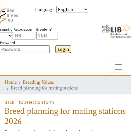
Language
:
Association
Breeder n°
country
Password
Login
Toggle
Home
Breeding Values
Breed planning for mating stations
Back
to selection form
Breed planning for mating stations
2026