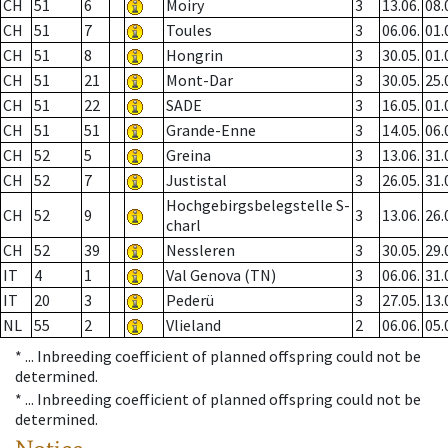
CH
51
6
Moiry
3
13.06.
08.
CH
51
7
Toules
3
06.06.
01.
CH
51
8
Hongrin
3
30.05.
01.
CH
51
21
Mont-Dar
3
30.05.
25.
CH
51
22
SADE
3
16.05.
01.
CH
51
51
Grande-Enne
3
14.05.
06.
CH
52
5
Greina
3
13.06.
31.
CH
52
7
Justistal
3
26.05.
31.
Hochgebirgsbelegstelle S-
CH
52
9
3
13.06.
26.
charl
CH
52
39
Nessleren
3
30.05.
29.
IT
4
1
Val Genova (TN)
3
06.06.
31.
IT
20
3
Pederü
3
27.05.
13.
NL
55
2
Vlieland
2
06.06.
05.
* ...
Inbreeding coefficient of planned offspring could not be
determined.
* ...
Inbreeding coefficient of planned offspring could not be
determined.