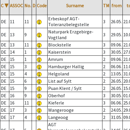
C
▼
ASSOC
No.
D
Code
Surname
TM
from
t
Erbeskopf AGT-
DE
11
11
3
26.05.
21.
Toleranzbelegstelle
Naturpark Erzgebirge-
DE
13
9
3
29.05.
10.
Vogtland
DE
13
11
Blockstelle
3
09.06.
21.
DE
14
1
Kaiserstein
3
30.05.
27.
DE
15
1
Amrum
2
09.06.
21.
DE
15
3
Hamburger Hallig
2
06.06.
11.
DE
15
4
Helgoland
2
13.05.
31.
DE
15
6
List auf Sylt
2
26.05.
20.
DE
15
9
Puan Klent / Sylt
2
26.05.
15.
DE
16
9
Oberhof
3
30.05.
01.
DE
16
11
Kieferle
3
06.06.
25.
DE
17
3
Wangerooge
2
24.05.
29.
DE
17
4
Langeoog
2
31.05.
09.
AGT