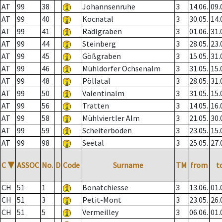
AT
99
38
Johannsenruhe
3
14.06.
09.
AT
99
40
Kocnatal
3
30.05.
14.
AT
99
41
Radlgraben
3
01.06.
31.
AT
99
44
Steinberg
3
28.05.
23.
AT
99
45
Gößgraben
3
15.05.
31.
AT
99
46
Mühldorfer Ochsenalm
3
31.05.
15.
AT
99
48
Pöllatal
3
28.05.
31.
AT
99
50
Valentinalm
3
31.05.
15.
AT
99
56
Tratten
3
14.05.
16.
AT
99
58
Mühlviertler Alm
3
21.05.
30.
AT
99
59
Scheiterboden
3
23.05.
15.
AT
99
98
Seetal
3
25.05.
27.
C
▼
ASSOC
No.
D
Code
Surname
TM
from
t
CH
51
1
Bonatchiesse
3
13.06.
01.
CH
51
3
Petit-Mont
3
23.05.
26.
CH
51
5
Vermeilley
3
06.06.
01.