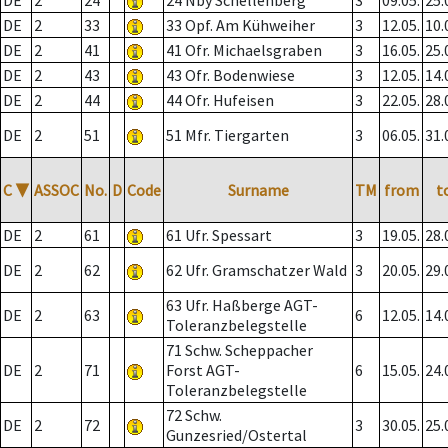
DE
2
24
24 Nby Schellenberg
3
09.05.
25.
DE
2
33
33 Opf. Am Kühweiher
3
12.05.
10.
DE
2
41
41 Ofr. Michaelsgraben
3
16.05.
25.
DE
2
43
43 Ofr. Bodenwiese
3
12.05.
14.
DE
2
44
44 Ofr. Hufeisen
3
22.05.
28.
DE
2
51
51 Mfr. Tiergarten
3
06.05.
31.
C
▼
ASSOC
No.
D
Code
Surname
TM
from
t
DE
2
61
61 Ufr. Spessart
3
19.05.
28.
DE
2
62
62 Ufr. Gramschatzer Wald
3
20.05.
29.
63 Ufr. Haßberge AGT-
DE
2
63
6
12.05.
14.
Toleranzbelegstelle
71 Schw. Scheppacher
DE
2
71
Forst AGT-
6
15.05.
24.
Toleranzbelegstelle
72 Schw.
DE
2
72
3
30.05.
25.
Gunzesried/Ostertal