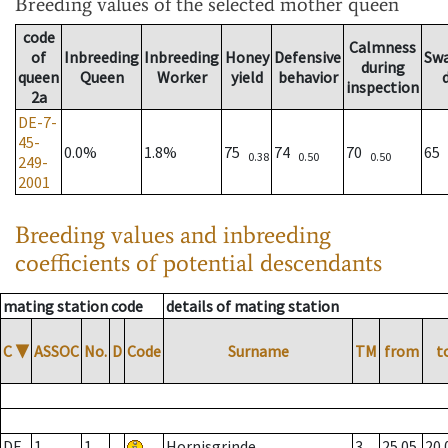
Breeding values
of the selected mother queen
code
Calmness
of
Inbreeding
Inbreeding
Honey
Defensive
Sw
during
queen
Queen
Worker
yield
behavior
inspection
2a
DE-7-
45-
0.0%
1.8%
75
74
70
65
0.38
0.50
0.50
249-
2001
Breeding values and inbreeding
coefficients of potential descendants
mating station code
details of mating station
C
▼
ASSOC
No.
D
Code
Surname
TM
from
t
DE
1
1
Hornisgrinde
3
25.05.
20.