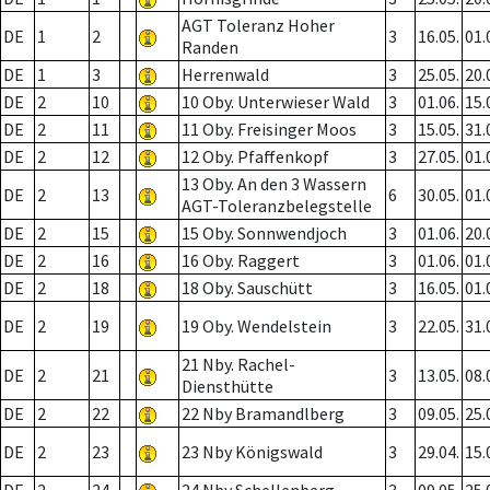
AGT Toleranz Hoher
DE
1
2
3
16.05.
01.
Randen
DE
1
3
Herrenwald
3
25.05.
20.
DE
2
10
10 Oby. Unterwieser Wald
3
01.06.
15.
DE
2
11
11 Oby. Freisinger Moos
3
15.05.
31.
DE
2
12
12 Oby. Pfaffenkopf
3
27.05.
01.
13 Oby. An den 3 Wassern
DE
2
13
6
30.05.
01.
AGT-Toleranzbelegstelle
DE
2
15
15 Oby. Sonnwendjoch
3
01.06.
20.
DE
2
16
16 Oby. Raggert
3
01.06.
01.
DE
2
18
18 Oby. Sauschütt
3
16.05.
01.
DE
2
19
19 Oby. Wendelstein
3
22.05.
31.
21 Nby. Rachel-
DE
2
21
3
13.05.
08.
Diensthütte
DE
2
22
22 Nby Bramandlberg
3
09.05.
25.
DE
2
23
23 Nby Königswald
3
29.04.
15.