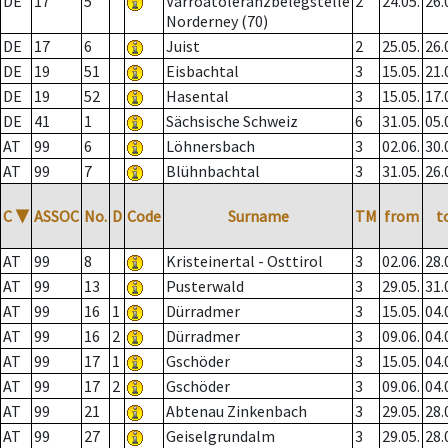
DE
17
5
Varroatoleranzbelegstelle
2
24.05.
26.
Norderney (70)
DE
17
6
Juist
2
25.05.
26.
DE
19
51
Eisbachtal
3
15.05.
21.
DE
19
52
Hasental
3
15.05.
17.
DE
41
1
Sächsische Schweiz
6
31.05.
05.
AT
99
6
Löhnersbach
3
02.06.
30.
AT
99
7
Blühnbachtal
3
31.05.
26.
C
▼
ASSOC
No.
D
Code
Surname
TM
from
t
AT
99
8
Kristeinertal - Osttirol
3
02.06.
28.
AT
99
13
Pusterwald
3
29.05.
31.
AT
99
16
1
Dürradmer
3
15.05.
04.
AT
99
16
2
Dürradmer
3
09.06.
04.
AT
99
17
1
Gschöder
3
15.05.
04.
AT
99
17
2
Gschöder
3
09.06.
04.
AT
99
21
Abtenau Zinkenbach
3
29.05.
28.
AT
99
27
Geiselgrundalm
3
29.05.
28.