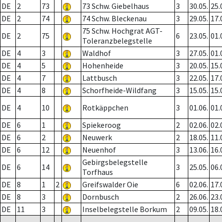
DE
2
73
73 Schw. Giebelhaus
3
30.05.
25.
DE
2
74
74 Schw. Bleckenau
3
29.05.
17.
75 Schw. Hochgrat AGT-
DE
2
75
6
23.05.
01.
Toleranzbelegstelle
DE
4
3
Waldhof
3
27.05.
01.
DE
4
5
Hohenheide
3
20.05.
15.
DE
4
7
Lattbusch
3
22.05.
17.
DE
4
8
Schorfheide-Wildfang
3
15.05.
15.
DE
4
10
Rotkäppchen
3
01.06.
01.
DE
6
1
Spiekeroog
2
02.06.
02.
DE
6
2
Neuwerk
2
18.05.
11.
DE
6
12
Neuenhof
3
13.06.
16.
Gebirgsbelegstelle
DE
6
14
3
25.05.
06.
Torfhaus
DE
8
1
2
Greifswalder Oie
6
02.06.
17.
DE
8
3
Dornbusch
2
26.06.
23.
DE
11
3
Inselbelegstelle Borkum
2
09.05.
18.