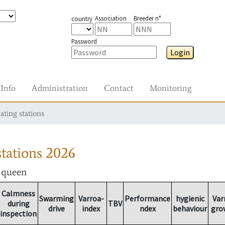
Association
Breeder n°
country
Password
Login
Info
Administration
Contact
Monitoring
ating stations
tations
2026
r queen
Calmness
Swarming
Varroa-
Performance
hygienic
Var
during
TBV
drive
index
ndex
behaviour
gro
inspection