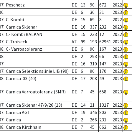
07.
Peschetz
DE
13
90
672
2022
06.
DE
6
36
31
2023
07.
C-Kombi
DE
15
69
8
2022
07.
Carnica Sklenar
DE
16
337
232
2023
07.
C- Kombi BALKAN
DE
15
233
12
2022
07.
C-Troiseck
AT
99
193
62961
2023
08.
C- Varroatoleranz
DE
6
90
167
2023
08.
DE
2
293
66
2023
07.
DE
16
310
147
2023
07.
Carnica Selektionslinie LIB (90)
DE
6
90
170
2023
08.
Carnica-03 (40)
DE
17
208
49
2023
07.
Carnica Varroatoleranz (SMR)
DE
7
45
658
2023
07.
Carnica Sklenar 47/9/26 (13)
DE
14
21
1317
2022
07.
Carnica AGT
DE
19
346
803
2023
07.
Carnica
DE
2
266
231
2023
08.
Carnica Kirchhain
DE
7
45
662
2023