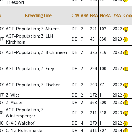
Triesdorf
o
Breeding line
C4A
A4A
B4A
No4A
Y4A
Cod
07.
AGT-Population; Z: Ahrens
DE
2
221
102
2022
AGT-Population; Z: LLH
07.
DE
7
45
658
2023
Kirchhain
07.
AGT-Population; Z: Bichlmeier
DE
2
326
716
2023
07.
AGT-Population, Z: Frey
DE
2
294
100
2022
07.
AGT-Population, Z: Fischer
DE
2
703
77
2022
07.
Z: Witt
DE
2
172
1
2022
07.
Z: Moser
DE
2
363
200
2023
AGT-Population, Z:
08.
DE
2
211
318
2023
Wintersperger
08.
C-4-3 Waldhof
DE
4
279
1
2022
07.
C-4-5 Hohenheide
DE
4
311
707
2024