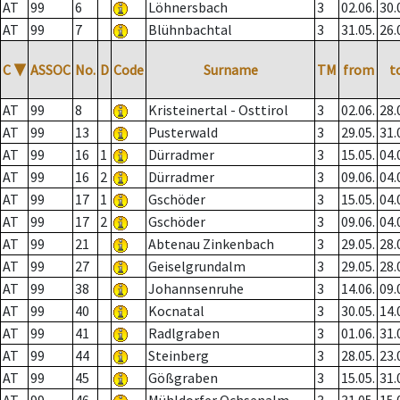
AT
99
6
Löhnersbach
3
02.06.
30.
AT
99
7
Blühnbachtal
3
31.05.
26.
C
▼
ASSOC
No.
D
Code
Surname
TM
from
t
AT
99
8
Kristeinertal - Osttirol
3
02.06.
28.
AT
99
13
Pusterwald
3
29.05.
31.
AT
99
16
1
Dürradmer
3
15.05.
04.
AT
99
16
2
Dürradmer
3
09.06.
04.
AT
99
17
1
Gschöder
3
15.05.
04.
AT
99
17
2
Gschöder
3
09.06.
04.
AT
99
21
Abtenau Zinkenbach
3
29.05.
28.
AT
99
27
Geiselgrundalm
3
29.05.
28.
AT
99
38
Johannsenruhe
3
14.06.
09.
AT
99
40
Kocnatal
3
30.05.
14.
AT
99
41
Radlgraben
3
01.06.
31.
AT
99
44
Steinberg
3
28.05.
23.
AT
99
45
Gößgraben
3
15.05.
31.