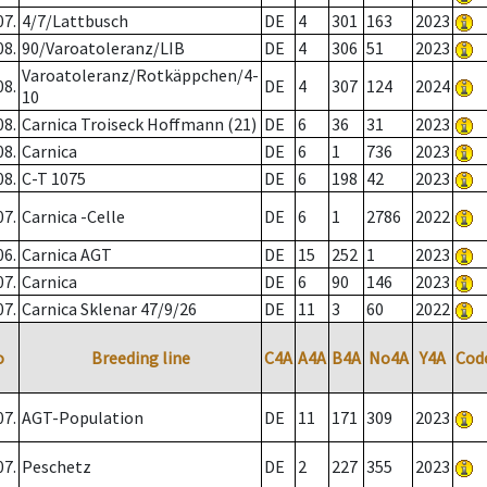
07.
4/7/Lattbusch
DE
4
301
163
2023
08.
90/Varoatoleranz/LIB
DE
4
306
51
2023
Varoatoleranz/Rotkäppchen/4-
08.
DE
4
307
124
2024
10
08.
Carnica Troiseck Hoffmann (21)
DE
6
36
31
2023
08.
Carnica
DE
6
1
736
2023
08.
C-T 1075
DE
6
198
42
2023
07.
Carnica -Celle
DE
6
1
2786
2022
06.
Carnica AGT
DE
15
252
1
2023
07.
Carnica
DE
6
90
146
2023
07.
Carnica Sklenar 47/9/26
DE
11
3
60
2022
o
Breeding line
C4A
A4A
B4A
No4A
Y4A
Cod
07.
AGT-Population
DE
11
171
309
2023
07.
Peschetz
DE
2
227
355
2023