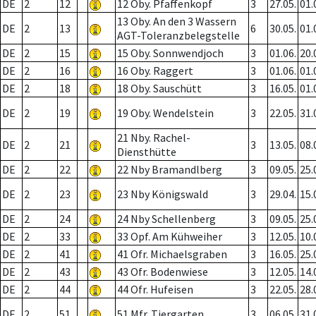
DE
2
12
12 Oby. Pfaffenkopf
3
27.05.
01.
13 Oby. An den 3 Wassern
DE
2
13
6
30.05.
01.
AGT-Toleranzbelegstelle
DE
2
15
15 Oby. Sonnwendjoch
3
01.06.
20.
DE
2
16
16 Oby. Raggert
3
01.06.
01.
DE
2
18
18 Oby. Sauschütt
3
16.05.
01.
DE
2
19
19 Oby. Wendelstein
3
22.05.
31.
21 Nby. Rachel-
DE
2
21
3
13.05.
08.
Diensthütte
DE
2
22
22 Nby Bramandlberg
3
09.05.
25.
DE
2
23
23 Nby Königswald
3
29.04.
15.
DE
2
24
24 Nby Schellenberg
3
09.05.
25.
DE
2
33
33 Opf. Am Kühweiher
3
12.05.
10.
DE
2
41
41 Ofr. Michaelsgraben
3
16.05.
25.
DE
2
43
43 Ofr. Bodenwiese
3
12.05.
14.
DE
2
44
44 Ofr. Hufeisen
3
22.05.
28.
DE
2
51
51 Mfr. Tiergarten
3
06.05.
31.