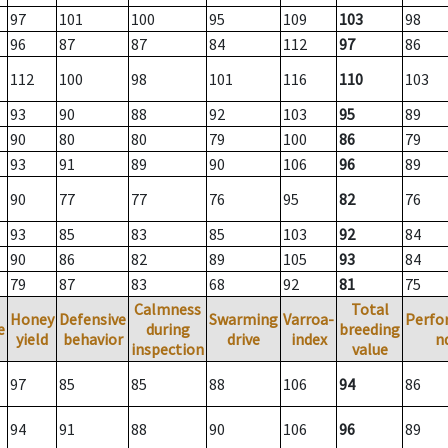
97
101
100
95
109
103
98
96
87
87
84
112
97
86
112
100
98
101
116
110
103
93
90
88
92
103
95
89
90
80
80
79
100
86
79
93
91
89
90
106
96
89
90
77
77
76
95
82
76
93
85
83
85
103
92
84
90
86
82
89
105
93
84
79
87
83
68
92
81
75
Calmness
Total
Honey
Defensive
Swarming
Varroa-
Perfo
e
during
breeding
yield
behavior
drive
index
n
inspection
value
97
85
85
88
106
94
86
94
91
88
90
106
96
89