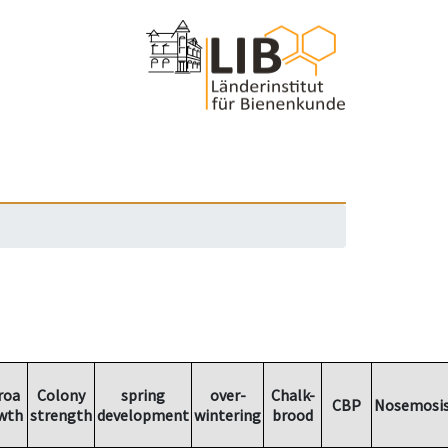
roa
Colony
spring
over-
Chalk-
CBP
Nosemosi
wth
strength
development
wintering
brood