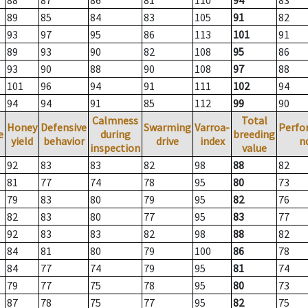
88
87
86
81
110
94
83
89
85
84
83
105
91
82
93
97
95
86
113
101
91
89
93
90
82
108
95
86
93
90
88
90
108
97
88
101
96
94
91
111
102
94
94
94
91
85
112
99
90
Calmness
Total
Honey
Defensive
Swarming
Varroa-
Perfo
e
during
breeding
yield
behavior
drive
index
n
inspection
value
92
83
83
82
98
88
82
81
77
74
78
95
80
73
79
83
80
79
95
82
76
82
83
80
77
95
83
77
92
83
83
82
98
88
82
84
81
80
79
100
86
78
84
77
74
79
95
81
74
79
77
75
78
95
80
73
87
78
75
77
95
82
75