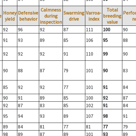
Calmness
Total
Honey
Defensive
Swarming
Varroa-
Perfo
e
during
breeding
yield
behavior
drive
index
n
inspection
value
92
96
92
87
111
100
90
91
93
89
85
106
95
88
92
92
92
91
110
99
90
90
88
87
79
101
90
83
85
92
92
77
101
91
84
90
91
89
85
100
92
87
92
87
83
85
102
91
84
95
94
93
89
107
98
91
89
84
81
77
81
77
79
98
89
87
89
101
93
89