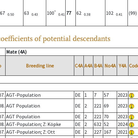
*
67
63
100
77
62
102
(99
0.50
0.43
0.41
0.38
0.41
oefficients of potential descendants
Mate (4A)
o
Breeding line
C4A
A4A
B4A
No4A
Y4A
Cod
07.
AGT-Population
DE
1
7
57
2023
08.
AGT Population
DE
2
221
69
2023
07.
AGT Population
DE
2
221
70
2023
08.
AGT-Population; Z: Köpke
DE
2
632
52
2024
07.
AGT-Population; Z: Ott
DE
2
227
167
2021