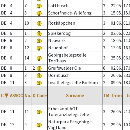
DE
4
7
Lattbusch
3
22.05.
17.
DE
4
8
Schorfheide-Wildfang
3
15.05.
15.
DE
4
10
Rotkäppchen
3
01.06.
01.
DE
6
1
Spiekeroog
2
02.06.
02.
DE
6
2
Neuwerk
2
18.05.
11.
DE
6
12
Neuenhof
3
13.06.
16.
Gebirgsbelegstelle
DE
6
14
3
25.05.
06.
Torfhaus
DE
8
1
2
Greifswalder Oie
6
02.06.
17.
DE
8
3
Dornbusch
2
26.06.
23.
DE
11
3
Inselbelegstelle Borkum
2
09.05.
18.
C
▼
ASSOC
No.
D
Code
Surname
TM
from
t
Erbeskopf AGT-
DE
11
11
3
26.05.
21.
Toleranzbelegstelle
Naturpark Erzgebirge-
DE
13
9
3
29.05.
10.
Vogtland