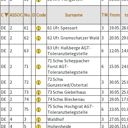
C
▼
ASSOC
No.
D
Code
Surname
TM
from
t
DE
2
61
61 Ufr. Spessart
3
19.05.
28.
DE
2
62
62 Ufr. Gramschatzer Wald
3
20.05.
29.
63 Ufr. Haßberge AGT-
DE
2
63
6
12.05.
14.
Toleranzbelegstelle
71 Schw. Scheppacher
DE
2
71
Forst AGT-
6
15.05.
24.
Toleranzbelegstelle
72 Schw.
DE
2
72
3
30.05.
25.
Gunzesried/Ostertal
DE
2
73
73 Schw. Giebelhaus
3
30.05.
25.
DE
2
74
74 Schw. Bleckenau
3
29.05.
17.
75 Schw. Hochgrat AGT-
DE
2
75
6
23.05.
01.
Toleranzbelegstelle
DE
4
3
Waldhof
3
27.05.
01.
DE
4
5
Hohenheide
3
20.05.
15.