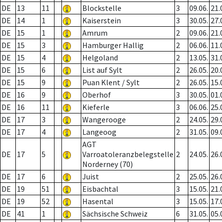
DE
13
11
Blockstelle
3
09.06.
21.
DE
14
1
Kaiserstein
3
30.05.
27.
DE
15
1
Amrum
2
09.06.
21.
DE
15
3
Hamburger Hallig
2
06.06.
11.
DE
15
4
Helgoland
2
13.05.
31.
DE
15
6
List auf Sylt
2
26.05.
20.
DE
15
9
Puan Klent / Sylt
2
26.05.
15.
DE
16
9
Oberhof
3
30.05.
01.
DE
16
11
Kieferle
3
06.06.
25.
DE
17
3
Wangerooge
2
24.05.
29.
DE
17
4
Langeoog
2
31.05.
09.
AGT
DE
17
5
Varroatoleranzbelegstelle
2
24.05.
26.
Norderney (70)
DE
17
6
Juist
2
25.05.
26.
DE
19
51
Eisbachtal
3
15.05.
21.
DE
19
52
Hasental
3
15.05.
17.
DE
41
1
Sächsische Schweiz
6
31.05.
05.