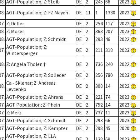
08.
AGT-Population, Z: Stoib
DE
2
245
66
2023
08.
AGT-Population; Z: FZ Mayen
DE
11
1
1330
2022
07.
Z: Deller
DE
2
254
117
2022
08.
Z: Moser
DE
2
363
207
2023
08.
AGT-Population; Z: Schmidt
DE
2
293
46
2022
AGT-Population; Z:
07.
DE
2
211
318
2023
Wintersperger
08.
Z: Angela Tholen †
DE
2
736
240
2022
07.
AGT-Population; Z: Solleder
DE
2
256
780
2023
Ca.- Sklenar; Z: Andreas
08.
DE
2
308
14
2022
Levcenko
07.
AGT-Population; Z: Ahrens
DE
2
221
74
2023
07.
AGT Population; Z: Thein
DE
2
752
14
2023
07.
Z: Merz
DE
2
737
11
2023
07.
AGT-Population; Z: Schmidt
DE
2
293
66
2023
07.
AGT-Population, Z: Kempter
DE
2
298
45
2020
AGT-Population, Z: LLA
07.
DE
2
128
69
2023