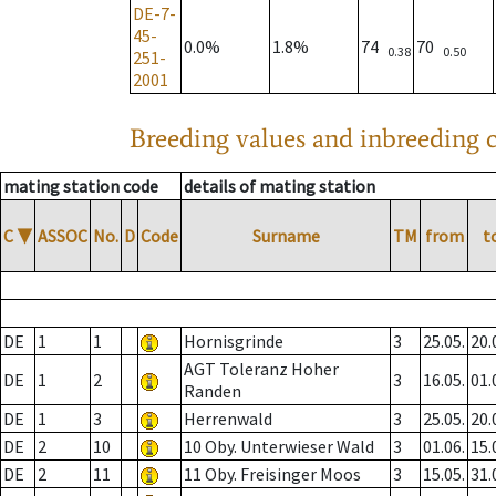
DE-7-
45-
0.0%
1.8%
74
70
0.38
0.50
251-
2001
Breeding values and inbreeding c
mating station code
details of mating station
C
▼
ASSOC
No.
D
Code
Surname
TM
from
t
DE
1
1
Hornisgrinde
3
25.05.
20.
AGT Toleranz Hoher
DE
1
2
3
16.05.
01.
Randen
DE
1
3
Herrenwald
3
25.05.
20.
DE
2
10
10 Oby. Unterwieser Wald
3
01.06.
15.
DE
2
11
11 Oby. Freisinger Moos
3
15.05.
31.