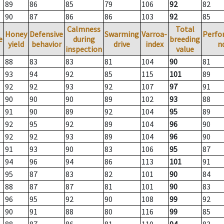
89
86
85
79
106
92
82
90
87
86
86
103
92
85
Calmness
Total
Honey
Defensive
Swarming
Varroa-
Perfo
e
during
breeding
yield
behavior
drive
index
n
inspection
value
88
83
83
81
104
90
81
93
94
92
85
115
101
89
92
92
93
92
107
97
91
90
90
90
89
102
93
88
91
90
89
92
104
95
89
92
95
92
89
104
96
90
92
92
93
89
104
96
90
91
93
90
83
106
95
87
94
96
94
86
113
101
91
95
87
83
82
101
90
84
88
87
87
81
101
90
83
96
95
92
90
108
99
92
90
91
88
80
116
99
85