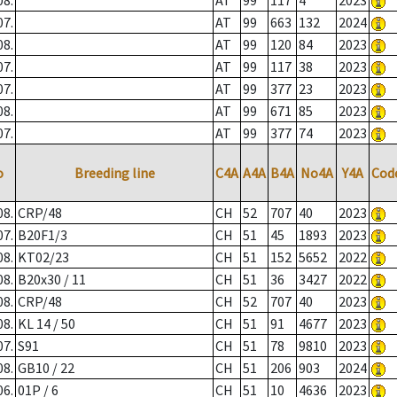
08.
AT
99
117
4
2023
07.
AT
99
663
132
2024
08.
AT
99
120
84
2023
07.
AT
99
117
38
2023
07.
AT
99
377
23
2023
08.
AT
99
671
85
2023
07.
AT
99
377
74
2023
o
Breeding line
C4A
A4A
B4A
No4A
Y4A
Cod
08.
CRP/48
CH
52
707
40
2023
07.
B20F1/3
CH
51
45
1893
2023
08.
KT02/23
CH
51
152
5652
2022
08.
B20x30 / 11
CH
51
36
3427
2022
08.
CRP/48
CH
52
707
40
2023
08.
KL 14 / 50
CH
51
91
4677
2023
07.
S91
CH
51
78
9810
2023
08.
GB10 / 22
CH
51
206
903
2024
06.
01P / 6
CH
51
10
4636
2023