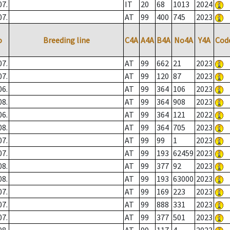
07.
IT
20
68
1013
2024
07.
AT
99
400
745
2023
o
Breeding line
C4A
A4A
B4A
No4A
Y4A
Cod
07.
AT
99
662
21
2023
07.
AT
99
120
87
2023
06.
AT
99
364
106
2023
08.
AT
99
364
908
2023
06.
AT
99
364
121
2022
08.
AT
99
364
705
2023
07.
AT
99
99
1
2023
07.
AT
99
193
62459
2023
08.
AT
99
377
92
2023
08.
AT
99
193
63000
2023
07.
AT
99
169
223
2023
07.
AT
99
888
331
2023
07.
AT
99
377
501
2023