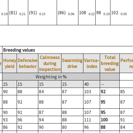
)
(81)
(91)
(86)
108
98
102
0.19
0.21
0.13
0.06
0.22
0.10
0.05
Breeding values
Calmness
Total
Honey
Defensive
Swarming
Varroa-
Perfo
e
during
breeding
yield
behavior
drive
index
n
inspection
value
Weighting in %
15
15
15
15
40
--
90
88
84
87
103
92
85
88
92
88
87
107
95
87
90
91
87
88
107
95
87
93
96
94
88
111
100
91
86
92
90
80
96
88
84