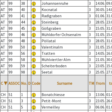
AT
99
38
Johannsenruhe
3
14.06.
09.
AT
99
40
Kocnatal
3
30.05.
14.
AT
99
41
Radlgraben
3
01.06.
31.
AT
99
44
Steinberg
3
28.05.
23.
AT
99
45
Gößgraben
3
15.05.
31.
AT
99
46
Mühldorfer Ochsenalm
3
31.05.
15.
AT
99
48
Pöllatal
3
28.05.
31.
AT
99
50
Valentinalm
3
31.05.
15.
AT
99
56
Tratten
3
14.05.
16.
AT
99
58
Mühlviertler Alm
3
21.05.
30.
AT
99
59
Scheiterboden
3
23.05.
15.
AT
99
98
Seetal
3
25.05.
27.
C
▼
ASSOC
No.
D
Code
Surname
TM
from
t
CH
51
1
Bonatchiesse
3
13.06.
01.
CH
51
3
Petit-Mont
3
23.05.
26.
CH
51
5
Vermeilley
3
06.06.
01.