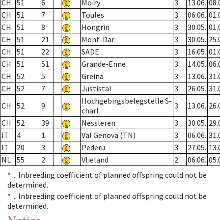
CH
51
6
Moiry
3
13.06.
08.
CH
51
7
Toules
3
06.06.
01.
CH
51
8
Hongrin
3
30.05.
01.
CH
51
21
Mont-Dar
3
30.05.
25.
CH
51
22
SADE
3
16.05.
01.
CH
51
51
Grande-Enne
3
14.05.
06.
CH
52
5
Greina
3
13.06.
31.
CH
52
7
Justistal
3
26.05.
31.
Hochgebirgsbelegstelle S-
CH
52
9
3
13.06.
26.
charl
CH
52
39
Nessleren
3
30.05.
29.
IT
4
1
Val Genova (TN)
3
06.06.
31.
IT
20
3
Pederü
3
27.05.
13.
NL
55
2
Vlieland
2
06.06.
05.
* ...
Inbreeding coefficient of planned offspring could not be
determined.
* ...
Inbreeding coefficient of planned offspring could not be
determined.