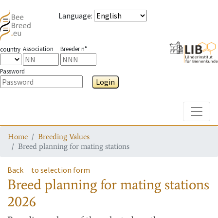
Language
:
Association
Breeder n°
country
Password
Login
Toggle
Home
Breeding Values
Breed planning for mating stations
Back
to selection form
Breed planning for mating stations
2026