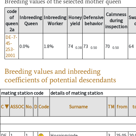
Breeding values
of the selected mother queen
code
Calmness
of
Inbreeding
Inbreeding
Honey
Defensive
Sw
during
queen
Queen
Worker
yield
behavior
inspection
2a
DE-7-
45-
0.0%
1.8%
74
73
70
64
0.38
0.50
0.50
253-
2001
Breeding values and inbreeding
coefficients of potential descendants
mating station code
details of mating station
C
▼
ASSOC
No.
D
Code
Surname
TM
from
t
DE
1
1
Hornisgrinde
3
25.05.
20.