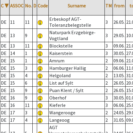
C
▼
ASSOC
No.
D
Code
Surname
TM
from
t
Erbeskopf AGT-
DE
11
11
3
26.05.
21.
Toleranzbelegstelle
Naturpark Erzgebirge-
DE
13
9
3
29.05.
10.
Vogtland
DE
13
11
Blockstelle
3
09.06.
21.
DE
14
1
Kaiserstein
3
30.05.
27.
DE
15
1
Amrum
2
09.06.
21.
DE
15
3
Hamburger Hallig
2
06.06.
11.
DE
15
4
Helgoland
2
13.05.
31.
DE
15
6
List auf Sylt
2
26.05.
20.
DE
15
9
Puan Klent / Sylt
2
26.05.
15.
DE
16
9
Oberhof
3
30.05.
01.
DE
16
11
Kieferle
3
06.06.
25.
DE
17
3
Wangerooge
2
24.05.
29.
DE
17
4
Langeoog
2
31.05.
09.
AGT