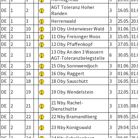
AGT Toleranz Hoher
DE
1
2
3
16.05.
01.
Randen
DE
1
3
Herrenwald
3
25.05.
20.
DE
2
10
10 Oby. Unterwieser Wald
3
01.06.
15.
DE
2
11
11 Oby. Freisinger Moos
3
15.05.
31.
DE
2
12
12 Oby. Pfaffenkopf
3
27.05.
01.
13 Oby. An den 3 Wassern
DE
2
13
6
30.05.
01.
AGT-Toleranzbelegstelle
DE
2
15
15 Oby. Sonnwendjoch
3
01.06.
20.
DE
2
16
16 Oby. Raggert
3
01.06.
01.
DE
2
18
18 Oby. Sauschütt
3
16.05.
01.
DE
2
19
19 Oby. Wendelstein
3
22.05.
31.
21 Nby. Rachel-
DE
2
21
3
13.05.
08.
Diensthütte
DE
2
22
22 Nby Bramandlberg
3
09.05.
25.
DE
2
23
23 Nby Königswald
3
29.04.
15.