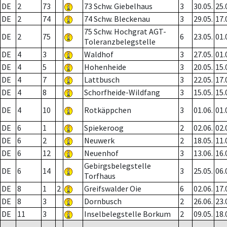
DE
2
73
73 Schw. Giebelhaus
3
30.05.
25.
DE
2
74
74 Schw. Bleckenau
3
29.05.
17.
75 Schw. Hochgrat AGT-
DE
2
75
6
23.05.
01.
Toleranzbelegstelle
DE
4
3
Waldhof
3
27.05.
01.
DE
4
5
Hohenheide
3
20.05.
15.
DE
4
7
Lattbusch
3
22.05.
17.
DE
4
8
Schorfheide-Wildfang
3
15.05.
15.
DE
4
10
Rotkäppchen
3
01.06.
01.
DE
6
1
Spiekeroog
2
02.06.
02.
DE
6
2
Neuwerk
2
18.05.
11.
DE
6
12
Neuenhof
3
13.06.
16.
Gebirgsbelegstelle
DE
6
14
3
25.05.
06.
Torfhaus
DE
8
1
2
Greifswalder Oie
6
02.06.
17.
DE
8
3
Dornbusch
2
26.06.
23.
DE
11
3
Inselbelegstelle Borkum
2
09.05.
18.