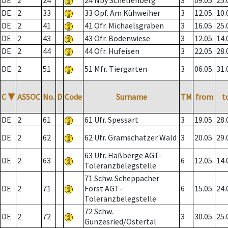
DE
2
24
24 Nby Schellenberg
3
09.05.
25.
DE
2
33
33 Opf. Am Kühweiher
3
12.05.
10.
DE
2
41
41 Ofr. Michaelsgraben
3
16.05.
25.
DE
2
43
43 Ofr. Bodenwiese
3
12.05.
14.
DE
2
44
44 Ofr. Hufeisen
3
22.05.
28.
DE
2
51
51 Mfr. Tiergarten
3
06.05.
31.
C
▼
ASSOC
No.
D
Code
Surname
TM
from
t
DE
2
61
61 Ufr. Spessart
3
19.05.
28.
DE
2
62
62 Ufr. Gramschatzer Wald
3
20.05.
29.
63 Ufr. Haßberge AGT-
DE
2
63
6
12.05.
14.
Toleranzbelegstelle
71 Schw. Scheppacher
DE
2
71
Forst AGT-
6
15.05.
24.
Toleranzbelegstelle
72 Schw.
DE
2
72
3
30.05.
25.
Gunzesried/Ostertal