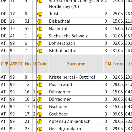
DE
17
5
Varroatoleranzbelegstelle
2
24.05.
26.
Norderney (70)
DE
17
6
Juist
2
25.05.
26.
DE
19
51
Eisbachtal
3
15.05.
21.
DE
19
52
Hasental
3
15.05.
17.
DE
41
1
Sächsische Schweiz
6
31.05.
05.
AT
99
6
Löhnersbach
3
02.06.
30.
AT
99
7
Blühnbachtal
3
31.05.
26.
C
▼
ASSOC
No.
D
Code
Surname
TM
from
t
AT
99
8
Kristeinertal - Osttirol
3
02.06.
28.
AT
99
13
Pusterwald
3
29.05.
31.
AT
99
16
1
Dürradmer
3
15.05.
04.
AT
99
16
2
Dürradmer
3
09.06.
04.
AT
99
17
1
Gschöder
3
15.05.
04.
AT
99
17
2
Gschöder
3
09.06.
04.
AT
99
21
Abtenau Zinkenbach
3
29.05.
28.
AT
99
27
Geiselgrundalm
3
29.05.
28.