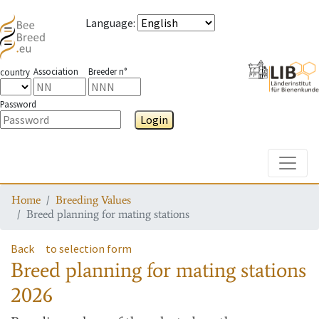
Language
:
Association
Breeder n°
country
Password
Login
Toggle
Home
Breeding Values
Breed planning for mating stations
Back
to selection form
Breed planning for mating stations
2026