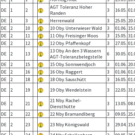
AGT Toleranz Hoher
DE
1
2
3
16.05.
01.
Randen
DE
1
3
Herrenwald
3
25.05.
20.
DE
2
10
10 Oby. Unterwieser Wald
3
01.06.
15.
DE
2
11
11 Oby. Freisinger Moos
3
15.05.
31.
DE
2
12
12 Oby. Pfaffenkopf
3
27.05.
01.
13 Oby. An den 3 Wassern
DE
2
13
6
30.05.
01.
AGT-Toleranzbelegstelle
DE
2
15
15 Oby. Sonnwendjoch
3
01.06.
20.
DE
2
16
16 Oby. Raggert
3
01.06.
01.
DE
2
18
18 Oby. Sauschütt
3
16.05.
01.
DE
2
19
19 Oby. Wendelstein
3
22.05.
31.
21 Nby. Rachel-
DE
2
21
3
13.05.
08.
Diensthütte
DE
2
22
22 Nby Bramandlberg
3
09.05.
25.
DE
2
23
23 Nby Königswald
3
29.04.
15.