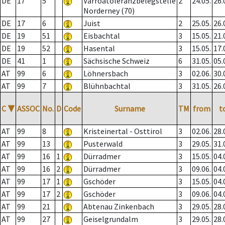
DE
17
5
Varroatoleranzbelegstelle
2
24.05.
26.
Norderney (70)
DE
17
6
Juist
2
25.05.
26.
DE
19
51
Eisbachtal
3
15.05.
21.
DE
19
52
Hasental
3
15.05.
17.
DE
41
1
Sächsische Schweiz
6
31.05.
05.
AT
99
6
Löhnersbach
3
02.06.
30.
AT
99
7
Blühnbachtal
3
31.05.
26.
C
▼
ASSOC
No.
D
Code
Surname
TM
from
t
AT
99
8
Kristeinertal - Osttirol
3
02.06.
28.
AT
99
13
Pusterwald
3
29.05.
31.
AT
99
16
1
Dürradmer
3
15.05.
04.
AT
99
16
2
Dürradmer
3
09.06.
04.
AT
99
17
1
Gschöder
3
15.05.
04.
AT
99
17
2
Gschöder
3
09.06.
04.
AT
99
21
Abtenau Zinkenbach
3
29.05.
28.
AT
99
27
Geiselgrundalm
3
29.05.
28.