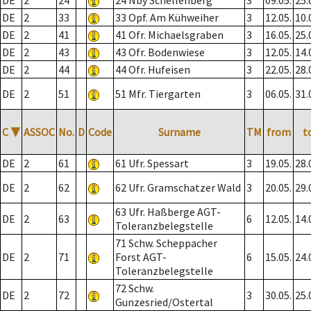
DE
2
24
24 Nby Schellenberg
3
09.05.
25.
DE
2
33
33 Opf. Am Kühweiher
3
12.05.
10.
DE
2
41
41 Ofr. Michaelsgraben
3
16.05.
25.
DE
2
43
43 Ofr. Bodenwiese
3
12.05.
14.
DE
2
44
44 Ofr. Hufeisen
3
22.05.
28.
DE
2
51
51 Mfr. Tiergarten
3
06.05.
31.
C
▼
ASSOC
No.
D
Code
Surname
TM
from
t
DE
2
61
61 Ufr. Spessart
3
19.05.
28.
DE
2
62
62 Ufr. Gramschatzer Wald
3
20.05.
29.
63 Ufr. Haßberge AGT-
DE
2
63
6
12.05.
14.
Toleranzbelegstelle
71 Schw. Scheppacher
DE
2
71
Forst AGT-
6
15.05.
24.
Toleranzbelegstelle
72 Schw.
DE
2
72
3
30.05.
25.
Gunzesried/Ostertal