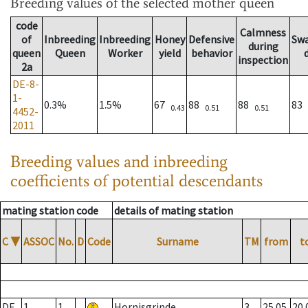
Breeding values
of the selected mother queen
code
Calmness
of
Inbreeding
Inbreeding
Honey
Defensive
Sw
during
queen
Queen
Worker
yield
behavior
inspection
2a
DE-8-
1-
0.3%
1.5%
67
88
88
83
0.43
0.51
0.51
4452-
2011
Breeding values and inbreeding
coefficients of potential descendants
mating station code
details of mating station
C
▼
ASSOC
No.
D
Code
Surname
TM
from
t
DE
1
1
Hornisgrinde
3
25.05.
20.