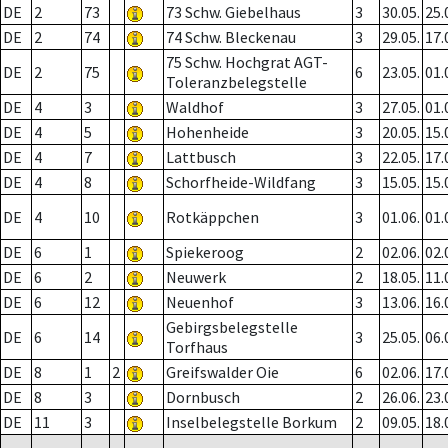
DE
2
73
73 Schw. Giebelhaus
3
30.05.
25.
DE
2
74
74 Schw. Bleckenau
3
29.05.
17.
75 Schw. Hochgrat AGT-
DE
2
75
6
23.05.
01.
Toleranzbelegstelle
DE
4
3
Waldhof
3
27.05.
01.
DE
4
5
Hohenheide
3
20.05.
15.
DE
4
7
Lattbusch
3
22.05.
17.
DE
4
8
Schorfheide-Wildfang
3
15.05.
15.
DE
4
10
Rotkäppchen
3
01.06.
01.
DE
6
1
Spiekeroog
2
02.06.
02.
DE
6
2
Neuwerk
2
18.05.
11.
DE
6
12
Neuenhof
3
13.06.
16.
Gebirgsbelegstelle
DE
6
14
3
25.05.
06.
Torfhaus
DE
8
1
2
Greifswalder Oie
6
02.06.
17.
DE
8
3
Dornbusch
2
26.06.
23.
DE
11
3
Inselbelegstelle Borkum
2
09.05.
18.