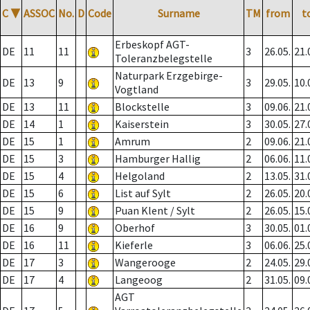
C
▼
ASSOC
No.
D
Code
Surname
TM
from
t
Erbeskopf AGT-
DE
11
11
3
26.05.
21.
Toleranzbelegstelle
Naturpark Erzgebirge-
DE
13
9
3
29.05.
10.
Vogtland
DE
13
11
Blockstelle
3
09.06.
21.
DE
14
1
Kaiserstein
3
30.05.
27.
DE
15
1
Amrum
2
09.06.
21.
DE
15
3
Hamburger Hallig
2
06.06.
11.
DE
15
4
Helgoland
2
13.05.
31.
DE
15
6
List auf Sylt
2
26.05.
20.
DE
15
9
Puan Klent / Sylt
2
26.05.
15.
DE
16
9
Oberhof
3
30.05.
01.
DE
16
11
Kieferle
3
06.06.
25.
DE
17
3
Wangerooge
2
24.05.
29.
DE
17
4
Langeoog
2
31.05.
09.
AGT