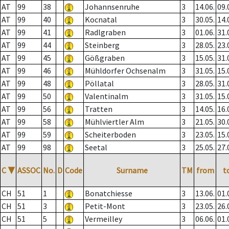
AT
99
38
Johannsenruhe
3
14.06.
09.
AT
99
40
Kocnatal
3
30.05.
14.
AT
99
41
Radlgraben
3
01.06.
31.
AT
99
44
Steinberg
3
28.05.
23.
AT
99
45
Gößgraben
3
15.05.
31.
AT
99
46
Mühldorfer Ochsenalm
3
31.05.
15.
AT
99
48
Pöllatal
3
28.05.
31.
AT
99
50
Valentinalm
3
31.05.
15.
AT
99
56
Tratten
3
14.05.
16.
AT
99
58
Mühlviertler Alm
3
21.05.
30.
AT
99
59
Scheiterboden
3
23.05.
15.
AT
99
98
Seetal
3
25.05.
27.
C
▼
ASSOC
No.
D
Code
Surname
TM
from
t
CH
51
1
Bonatchiesse
3
13.06.
01.
CH
51
3
Petit-Mont
3
23.05.
26.
CH
51
5
Vermeilley
3
06.06.
01.