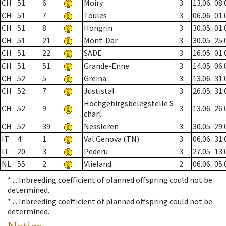
CH
51
6
Moiry
3
13.06.
08.
CH
51
7
Toules
3
06.06.
01.
CH
51
8
Hongrin
3
30.05.
01.
CH
51
21
Mont-Dar
3
30.05.
25.
CH
51
22
SADE
3
16.05.
01.
CH
51
51
Grande-Enne
3
14.05.
06.
CH
52
5
Greina
3
13.06.
31.
CH
52
7
Justistal
3
26.05.
31.
Hochgebirgsbelegstelle S-
CH
52
9
3
13.06.
26.
charl
CH
52
39
Nessleren
3
30.05.
29.
IT
4
1
Val Genova (TN)
3
06.06.
31.
IT
20
3
Pederü
3
27.05.
13.
NL
55
2
Vlieland
2
06.06.
05.
* ...
Inbreeding coefficient of planned offspring could not be
determined.
* ...
Inbreeding coefficient of planned offspring could not be
determined.