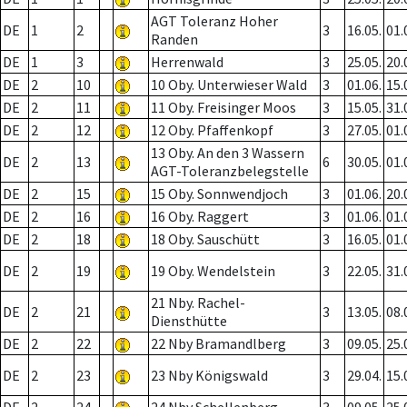
AGT Toleranz Hoher
DE
1
2
3
16.05.
01.
Randen
DE
1
3
Herrenwald
3
25.05.
20.
DE
2
10
10 Oby. Unterwieser Wald
3
01.06.
15.
DE
2
11
11 Oby. Freisinger Moos
3
15.05.
31.
DE
2
12
12 Oby. Pfaffenkopf
3
27.05.
01.
13 Oby. An den 3 Wassern
DE
2
13
6
30.05.
01.
AGT-Toleranzbelegstelle
DE
2
15
15 Oby. Sonnwendjoch
3
01.06.
20.
DE
2
16
16 Oby. Raggert
3
01.06.
01.
DE
2
18
18 Oby. Sauschütt
3
16.05.
01.
DE
2
19
19 Oby. Wendelstein
3
22.05.
31.
21 Nby. Rachel-
DE
2
21
3
13.05.
08.
Diensthütte
DE
2
22
22 Nby Bramandlberg
3
09.05.
25.
DE
2
23
23 Nby Königswald
3
29.04.
15.