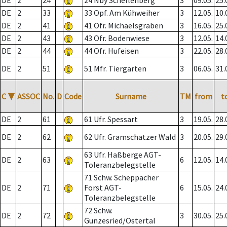
DE
2
24
24 Nby Schellenberg
3
09.05.
25.
DE
2
33
33 Opf. Am Kühweiher
3
12.05.
10.
DE
2
41
41 Ofr. Michaelsgraben
3
16.05.
25.
DE
2
43
43 Ofr. Bodenwiese
3
12.05.
14.
DE
2
44
44 Ofr. Hufeisen
3
22.05.
28.
DE
2
51
51 Mfr. Tiergarten
3
06.05.
31.
C
▼
ASSOC
No.
D
Code
Surname
TM
from
t
DE
2
61
61 Ufr. Spessart
3
19.05.
28.
DE
2
62
62 Ufr. Gramschatzer Wald
3
20.05.
29.
63 Ufr. Haßberge AGT-
DE
2
63
6
12.05.
14.
Toleranzbelegstelle
71 Schw. Scheppacher
DE
2
71
Forst AGT-
6
15.05.
24.
Toleranzbelegstelle
72 Schw.
DE
2
72
3
30.05.
25.
Gunzesried/Ostertal