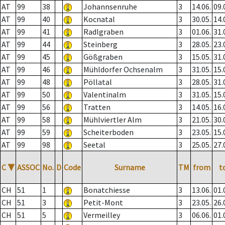
AT
99
38
Johannsenruhe
3
14.06.
09.
AT
99
40
Kocnatal
3
30.05.
14.
AT
99
41
Radlgraben
3
01.06.
31.
AT
99
44
Steinberg
3
28.05.
23.
AT
99
45
Gößgraben
3
15.05.
31.
AT
99
46
Mühldorfer Ochsenalm
3
31.05.
15.
AT
99
48
Pöllatal
3
28.05.
31.
AT
99
50
Valentinalm
3
31.05.
15.
AT
99
56
Tratten
3
14.05.
16.
AT
99
58
Mühlviertler Alm
3
21.05.
30.
AT
99
59
Scheiterboden
3
23.05.
15.
AT
99
98
Seetal
3
25.05.
27.
C
▼
ASSOC
No.
D
Code
Surname
TM
from
t
CH
51
1
Bonatchiesse
3
13.06.
01.
CH
51
3
Petit-Mont
3
23.05.
26.
CH
51
5
Vermeilley
3
06.06.
01.