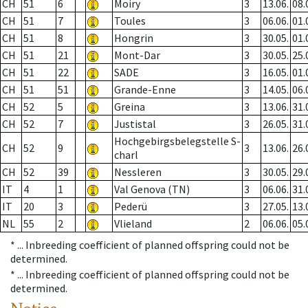
CH
51
6
Moiry
3
13.06.
08.
CH
51
7
Toules
3
06.06.
01.
CH
51
8
Hongrin
3
30.05.
01.
CH
51
21
Mont-Dar
3
30.05.
25.
CH
51
22
SADE
3
16.05.
01.
CH
51
51
Grande-Enne
3
14.05.
06.
CH
52
5
Greina
3
13.06.
31.
CH
52
7
Justistal
3
26.05.
31.
Hochgebirgsbelegstelle S-
CH
52
9
3
13.06.
26.
charl
CH
52
39
Nessleren
3
30.05.
29.
IT
4
1
Val Genova (TN)
3
06.06.
31.
IT
20
3
Pederü
3
27.05.
13.
NL
55
2
Vlieland
2
06.06.
05.
* ...
Inbreeding coefficient of planned offspring could not be
determined.
* ...
Inbreeding coefficient of planned offspring could not be
determined.