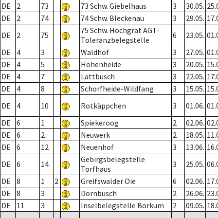
DE
2
73
73 Schw. Giebelhaus
3
30.05.
25.
DE
2
74
74 Schw. Bleckenau
3
29.05.
17.
75 Schw. Hochgrat AGT-
DE
2
75
6
23.05.
01.
Toleranzbelegstelle
DE
4
3
Waldhof
3
27.05.
01.
DE
4
5
Hohenheide
3
20.05.
15.
DE
4
7
Lattbusch
3
22.05.
17.
DE
4
8
Schorfheide-Wildfang
3
15.05.
15.
DE
4
10
Rotkäppchen
3
01.06.
01.
DE
6
1
Spiekeroog
2
02.06.
02.
DE
6
2
Neuwerk
2
18.05.
11.
DE
6
12
Neuenhof
3
13.06.
16.
Gebirgsbelegstelle
DE
6
14
3
25.05.
06.
Torfhaus
DE
8
1
2
Greifswalder Oie
6
02.06.
17.
DE
8
3
Dornbusch
2
26.06.
23.
DE
11
3
Inselbelegstelle Borkum
2
09.05.
18.