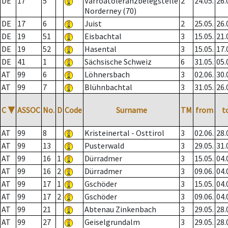
DE
17
5
Varroatoleranzbelegstelle
2
24.05.
26.
Norderney (70)
DE
17
6
Juist
2
25.05.
26.
DE
19
51
Eisbachtal
3
15.05.
21.
DE
19
52
Hasental
3
15.05.
17.
DE
41
1
Sächsische Schweiz
6
31.05.
05.
AT
99
6
Löhnersbach
3
02.06.
30.
AT
99
7
Blühnbachtal
3
31.05.
26.
C
▼
ASSOC
No.
D
Code
Surname
TM
from
t
AT
99
8
Kristeinertal - Osttirol
3
02.06.
28.
AT
99
13
Pusterwald
3
29.05.
31.
AT
99
16
1
Dürradmer
3
15.05.
04.
AT
99
16
2
Dürradmer
3
09.06.
04.
AT
99
17
1
Gschöder
3
15.05.
04.
AT
99
17
2
Gschöder
3
09.06.
04.
AT
99
21
Abtenau Zinkenbach
3
29.05.
28.
AT
99
27
Geiselgrundalm
3
29.05.
28.