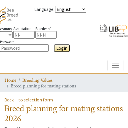
Language
:
Association
Breeder n°
country
Password
Login
Toggle
Home
Breeding Values
Breed planning for mating stations
Back
to selection form
Breed planning for mating stations
2026