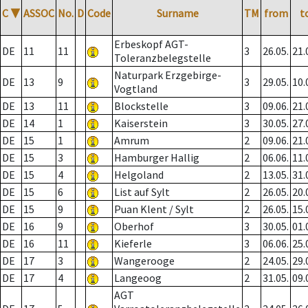
C
▼
ASSOC
No.
D
Code
Surname
TM
from
t
Erbeskopf AGT-
DE
11
11
3
26.05.
21.
Toleranzbelegstelle
Naturpark Erzgebirge-
DE
13
9
3
29.05.
10.
Vogtland
DE
13
11
Blockstelle
3
09.06.
21.
DE
14
1
Kaiserstein
3
30.05.
27.
DE
15
1
Amrum
2
09.06.
21.
DE
15
3
Hamburger Hallig
2
06.06.
11.
DE
15
4
Helgoland
2
13.05.
31.
DE
15
6
List auf Sylt
2
26.05.
20.
DE
15
9
Puan Klent / Sylt
2
26.05.
15.
DE
16
9
Oberhof
3
30.05.
01.
DE
16
11
Kieferle
3
06.06.
25.
DE
17
3
Wangerooge
2
24.05.
29.
DE
17
4
Langeoog
2
31.05.
09.
AGT