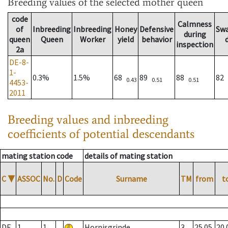
Breeding values
of the selected mother queen
code
Calmness
of
Inbreeding
Inbreeding
Honey
Defensive
Sw
during
queen
Queen
Worker
yield
behavior
inspection
2a
DE-8-
1-
0.3%
1.5%
68
89
88
82
0.43
0.51
0.51
4453-
2011
Breeding values and inbreeding
coefficients of potential descendants
mating station code
details of mating station
C
▼
ASSOC
No.
D
Code
Surname
TM
from
t
DE
1
1
Hornisgrinde
3
25.05.
20.