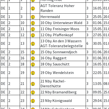
AGT Toleranz Hoher
DE
1
2
3
16.05.
01.
Randen
DE
1
3
Herrenwald
3
25.05.
20.
DE
2
10
10 Oby. Unterwieser Wald
3
01.06.
15.
DE
2
11
11 Oby. Freisinger Moos
3
15.05.
31.
DE
2
12
12 Oby. Pfaffenkopf
3
27.05.
01.
13 Oby. An den 3 Wassern
DE
2
13
6
30.05.
01.
AGT-Toleranzbelegstelle
DE
2
15
15 Oby. Sonnwendjoch
3
01.06.
20.
DE
2
16
16 Oby. Raggert
3
01.06.
01.
DE
2
18
18 Oby. Sauschütt
3
16.05.
01.
DE
2
19
19 Oby. Wendelstein
3
22.05.
31.
21 Nby. Rachel-
DE
2
21
3
13.05.
08.
Diensthütte
DE
2
22
22 Nby Bramandlberg
3
09.05.
25.
DE
2
23
23 Nby Königswald
3
29.04.
15.