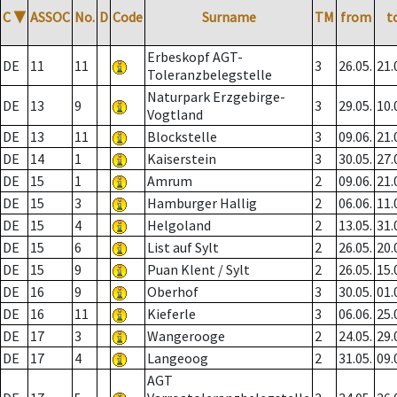
C
▼
ASSOC
No.
D
Code
Surname
TM
from
t
Erbeskopf AGT-
DE
11
11
3
26.05.
21.
Toleranzbelegstelle
Naturpark Erzgebirge-
DE
13
9
3
29.05.
10.
Vogtland
DE
13
11
Blockstelle
3
09.06.
21.
DE
14
1
Kaiserstein
3
30.05.
27.
DE
15
1
Amrum
2
09.06.
21.
DE
15
3
Hamburger Hallig
2
06.06.
11.
DE
15
4
Helgoland
2
13.05.
31.
DE
15
6
List auf Sylt
2
26.05.
20.
DE
15
9
Puan Klent / Sylt
2
26.05.
15.
DE
16
9
Oberhof
3
30.05.
01.
DE
16
11
Kieferle
3
06.06.
25.
DE
17
3
Wangerooge
2
24.05.
29.
DE
17
4
Langeoog
2
31.05.
09.
AGT