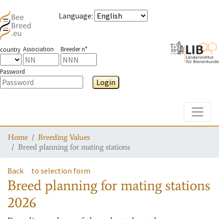
Language
:
Association
Breeder n°
country
Password
Login
Toggle
Home
Breeding Values
Breed planning for mating stations
Back
to selection form
Breed planning for mating stations
2026