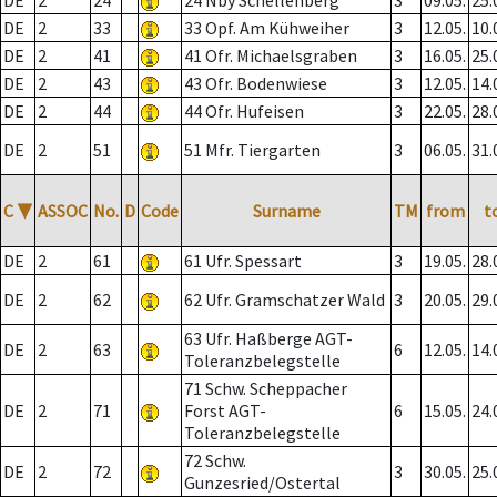
DE
2
24
24 Nby Schellenberg
3
09.05.
25.
DE
2
33
33 Opf. Am Kühweiher
3
12.05.
10.
DE
2
41
41 Ofr. Michaelsgraben
3
16.05.
25.
DE
2
43
43 Ofr. Bodenwiese
3
12.05.
14.
DE
2
44
44 Ofr. Hufeisen
3
22.05.
28.
DE
2
51
51 Mfr. Tiergarten
3
06.05.
31.
C
▼
ASSOC
No.
D
Code
Surname
TM
from
t
DE
2
61
61 Ufr. Spessart
3
19.05.
28.
DE
2
62
62 Ufr. Gramschatzer Wald
3
20.05.
29.
63 Ufr. Haßberge AGT-
DE
2
63
6
12.05.
14.
Toleranzbelegstelle
71 Schw. Scheppacher
DE
2
71
Forst AGT-
6
15.05.
24.
Toleranzbelegstelle
72 Schw.
DE
2
72
3
30.05.
25.
Gunzesried/Ostertal