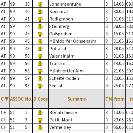
AT
99
38
Johannsenruhe
3
14.06.
09.
AT
99
40
Kocnatal
3
30.05.
14.
AT
99
41
Radlgraben
3
01.06.
31.
AT
99
44
Steinberg
3
28.05.
23.
AT
99
45
Gößgraben
3
15.05.
31.
AT
99
46
Mühldorfer Ochsenalm
3
31.05.
15.
AT
99
48
Pöllatal
3
28.05.
31.
AT
99
50
Valentinalm
3
31.05.
15.
AT
99
56
Tratten
3
14.05.
16.
AT
99
58
Mühlviertler Alm
3
21.05.
30.
AT
99
59
Scheiterboden
3
23.05.
15.
AT
99
98
Seetal
3
25.05.
27.
C
▼
ASSOC
No.
D
Code
Surname
TM
from
t
CH
51
1
Bonatchiesse
3
13.06.
01.
CH
51
3
Petit-Mont
3
23.05.
26.
CH
51
5
Vermeilley
3
06.06.
01.