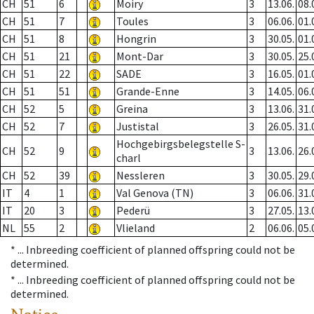
CH
51
6
Moiry
3
13.06.
08.
CH
51
7
Toules
3
06.06.
01.
CH
51
8
Hongrin
3
30.05.
01.
CH
51
21
Mont-Dar
3
30.05.
25.
CH
51
22
SADE
3
16.05.
01.
CH
51
51
Grande-Enne
3
14.05.
06.
CH
52
5
Greina
3
13.06.
31.
CH
52
7
Justistal
3
26.05.
31.
Hochgebirgsbelegstelle S-
CH
52
9
3
13.06.
26.
charl
CH
52
39
Nessleren
3
30.05.
29.
IT
4
1
Val Genova (TN)
3
06.06.
31.
IT
20
3
Pederü
3
27.05.
13.
NL
55
2
Vlieland
2
06.06.
05.
* ...
Inbreeding coefficient of planned offspring could not be
determined.
* ...
Inbreeding coefficient of planned offspring could not be
determined.