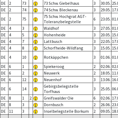
DE
2
73
73 Schw. Giebelhaus
3
30.05.
25.
DE
2
74
74 Schw. Bleckenau
3
29.05.
17.
75 Schw. Hochgrat AGT-
DE
2
75
6
23.05.
01.
Toleranzbelegstelle
DE
4
3
Waldhof
3
27.05.
01.
DE
4
5
Hohenheide
3
20.05.
15.
DE
4
7
Lattbusch
3
22.05.
17.
DE
4
8
Schorfheide-Wildfang
3
15.05.
15.
DE
4
10
Rotkäppchen
3
01.06.
01.
DE
6
1
Spiekeroog
2
02.06.
02.
DE
6
2
Neuwerk
2
18.05.
11.
DE
6
12
Neuenhof
3
13.06.
16.
Gebirgsbelegstelle
DE
6
14
3
25.05.
06.
Torfhaus
DE
8
1
2
Greifswalder Oie
6
02.06.
17.
DE
8
3
Dornbusch
2
26.06.
23.
DE
11
3
Inselbelegstelle Borkum
2
09.05.
18.