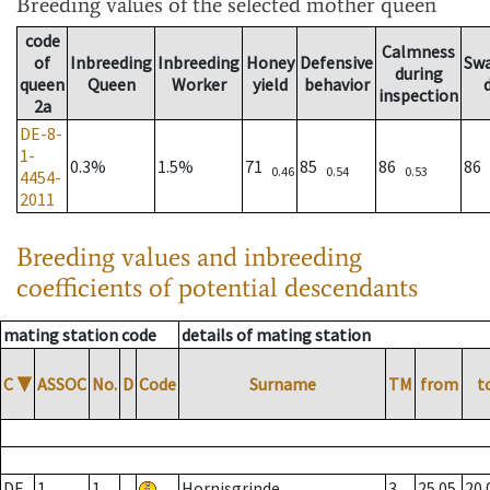
Breeding values
of the selected mother queen
code
Calmness
of
Inbreeding
Inbreeding
Honey
Defensive
Sw
during
queen
Queen
Worker
yield
behavior
inspection
2a
DE-8-
1-
0.3%
1.5%
71
85
86
86
0.46
0.54
0.53
4454-
2011
Breeding values and inbreeding
coefficients of potential descendants
mating station code
details of mating station
C
▼
ASSOC
No.
D
Code
Surname
TM
from
t
DE
1
1
Hornisgrinde
3
25.05.
20.