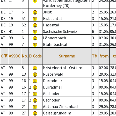
DE
17
5
Varroatoleranzbelegstelle
2
24.05.
26.
Norderney (70)
DE
17
6
Juist
2
25.05.
26.
DE
19
51
Eisbachtal
3
15.05.
21.
DE
19
52
Hasental
3
15.05.
17.
DE
41
1
Sächsische Schweiz
6
31.05.
05.
AT
99
6
Löhnersbach
3
02.06.
30.
AT
99
7
Blühnbachtal
3
31.05.
26.
C
▼
ASSOC
No.
D
Code
Surname
TM
from
t
AT
99
8
Kristeinertal - Osttirol
3
02.06.
28.
AT
99
13
Pusterwald
3
29.05.
31.
AT
99
16
1
Dürradmer
3
15.05.
04.
AT
99
16
2
Dürradmer
3
09.06.
04.
AT
99
17
1
Gschöder
3
15.05.
04.
AT
99
17
2
Gschöder
3
09.06.
04.
AT
99
21
Abtenau Zinkenbach
3
29.05.
28.
AT
99
27
Geiselgrundalm
3
29.05.
28.