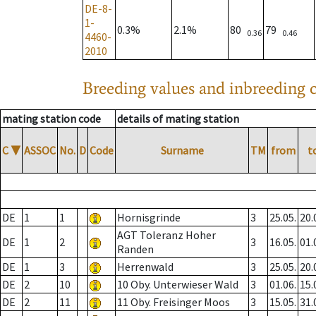
DE-8-
1-
0.3%
2.1%
80
79
0.36
0.46
4460-
2010
Breeding values and inbreeding c
mating station code
details of mating station
C
▼
ASSOC
No.
D
Code
Surname
TM
from
t
DE
1
1
Hornisgrinde
3
25.05.
20.
AGT Toleranz Hoher
DE
1
2
3
16.05.
01.
Randen
DE
1
3
Herrenwald
3
25.05.
20.
DE
2
10
10 Oby. Unterwieser Wald
3
01.06.
15.
DE
2
11
11 Oby. Freisinger Moos
3
15.05.
31.