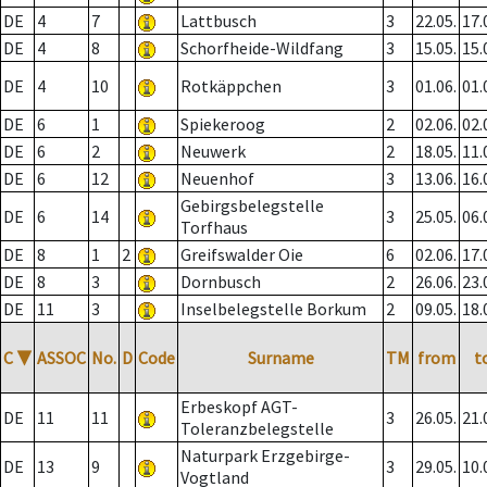
DE
4
7
Lattbusch
3
22.05.
17.
DE
4
8
Schorfheide-Wildfang
3
15.05.
15.
DE
4
10
Rotkäppchen
3
01.06.
01.
DE
6
1
Spiekeroog
2
02.06.
02.
DE
6
2
Neuwerk
2
18.05.
11.
DE
6
12
Neuenhof
3
13.06.
16.
Gebirgsbelegstelle
DE
6
14
3
25.05.
06.
Torfhaus
DE
8
1
2
Greifswalder Oie
6
02.06.
17.
DE
8
3
Dornbusch
2
26.06.
23.
DE
11
3
Inselbelegstelle Borkum
2
09.05.
18.
C
▼
ASSOC
No.
D
Code
Surname
TM
from
t
Erbeskopf AGT-
DE
11
11
3
26.05.
21.
Toleranzbelegstelle
Naturpark Erzgebirge-
DE
13
9
3
29.05.
10.
Vogtland