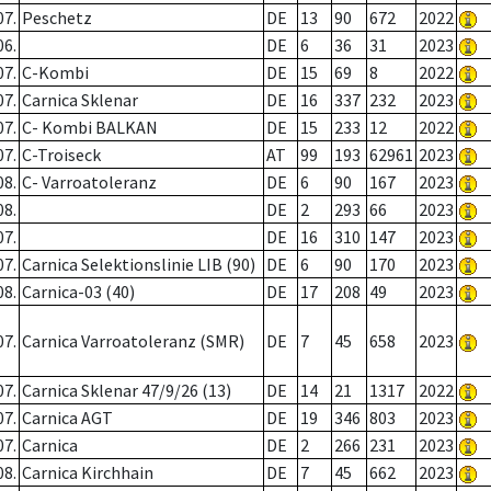
07.
Peschetz
DE
13
90
672
2022
06.
DE
6
36
31
2023
07.
C-Kombi
DE
15
69
8
2022
07.
Carnica Sklenar
DE
16
337
232
2023
07.
C- Kombi BALKAN
DE
15
233
12
2022
07.
C-Troiseck
AT
99
193
62961
2023
08.
C- Varroatoleranz
DE
6
90
167
2023
08.
DE
2
293
66
2023
07.
DE
16
310
147
2023
07.
Carnica Selektionslinie LIB (90)
DE
6
90
170
2023
08.
Carnica-03 (40)
DE
17
208
49
2023
07.
Carnica Varroatoleranz (SMR)
DE
7
45
658
2023
07.
Carnica Sklenar 47/9/26 (13)
DE
14
21
1317
2022
07.
Carnica AGT
DE
19
346
803
2023
07.
Carnica
DE
2
266
231
2023
08.
Carnica Kirchhain
DE
7
45
662
2023