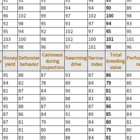
91
92
91
92
98
93
90
92
89
88
94
94
90
89
96
102
99
97
102
100
98
92
98
95
93
97
94
93
95
94
92
102
97
95
95
103
100
98
102
100
101
101
97
98
96
97
101
98
96
Calmness
Total
Honey
Defensive
Swarming
Varroa-
Perfo
e
during
breeding
yield
behavior
drive
index
n
inspection
value
95
88
87
93
87
86
89
84
82
78
89
84
79
80
81
87
84
90
83
81
83
85
87
85
88
83
81
84
95
88
87
93
87
86
89
87
86
84
91
89
85
84
87
81
79
90
84
80
81
82
81
80
89
84
79
80
90
83
80
88
84
81
82