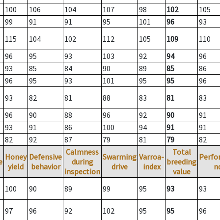
100
106
104
107
98
102
105
99
91
91
95
101
96
93
115
104
102
112
105
109
110
96
95
93
103
92
94
96
93
85
84
90
89
85
86
96
95
93
101
95
95
96
93
82
81
88
83
81
83
96
90
88
96
92
90
91
93
91
86
100
94
91
91
82
92
87
79
81
79
82
Calmness
Total
Honey
Defensive
Swarming
Varroa-
Perfo
e
during
breeding
yield
behavior
drive
index
n
inspection
value
100
90
89
99
95
93
93
97
96
92
102
95
95
96