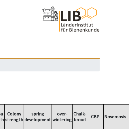
oa
Colony
spring
over-
Chalk-
CBP
Nosemosis
th
strength
development
wintering
brood