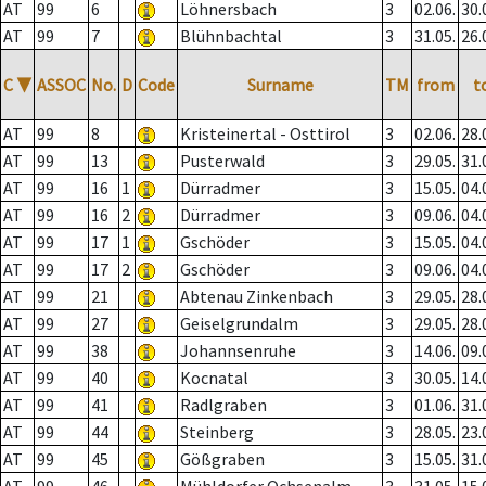
AT
99
6
Löhnersbach
3
02.06.
30.
AT
99
7
Blühnbachtal
3
31.05.
26.
C
▼
ASSOC
No.
D
Code
Surname
TM
from
t
AT
99
8
Kristeinertal - Osttirol
3
02.06.
28.
AT
99
13
Pusterwald
3
29.05.
31.
AT
99
16
1
Dürradmer
3
15.05.
04.
AT
99
16
2
Dürradmer
3
09.06.
04.
AT
99
17
1
Gschöder
3
15.05.
04.
AT
99
17
2
Gschöder
3
09.06.
04.
AT
99
21
Abtenau Zinkenbach
3
29.05.
28.
AT
99
27
Geiselgrundalm
3
29.05.
28.
AT
99
38
Johannsenruhe
3
14.06.
09.
AT
99
40
Kocnatal
3
30.05.
14.
AT
99
41
Radlgraben
3
01.06.
31.
AT
99
44
Steinberg
3
28.05.
23.
AT
99
45
Gößgraben
3
15.05.
31.