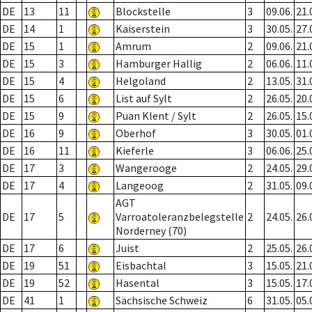
DE
13
11
Blockstelle
3
09.06.
21.
DE
14
1
Kaiserstein
3
30.05.
27.
DE
15
1
Amrum
2
09.06.
21.
DE
15
3
Hamburger Hallig
2
06.06.
11.
DE
15
4
Helgoland
2
13.05.
31.
DE
15
6
List auf Sylt
2
26.05.
20.
DE
15
9
Puan Klent / Sylt
2
26.05.
15.
DE
16
9
Oberhof
3
30.05.
01.
DE
16
11
Kieferle
3
06.06.
25.
DE
17
3
Wangerooge
2
24.05.
29.
DE
17
4
Langeoog
2
31.05.
09.
AGT
DE
17
5
Varroatoleranzbelegstelle
2
24.05.
26.
Norderney (70)
DE
17
6
Juist
2
25.05.
26.
DE
19
51
Eisbachtal
3
15.05.
21.
DE
19
52
Hasental
3
15.05.
17.
DE
41
1
Sächsische Schweiz
6
31.05.
05.