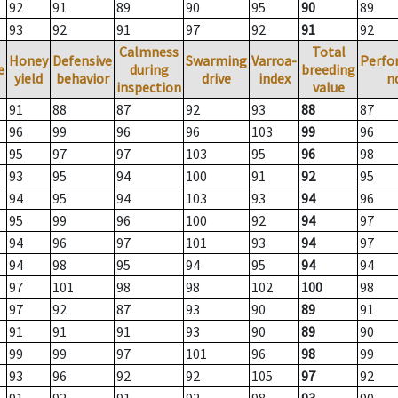
92
91
89
90
95
90
89
93
92
91
97
92
91
92
Calmness
Total
Honey
Defensive
Swarming
Varroa-
Perfo
e
during
breeding
yield
behavior
drive
index
n
inspection
value
91
88
87
92
93
88
87
96
99
96
96
103
99
96
95
97
97
103
95
96
98
93
95
94
100
91
92
95
94
95
94
103
93
94
96
95
99
96
100
92
94
97
94
96
97
101
93
94
97
94
98
95
94
95
94
94
97
101
98
98
102
100
98
97
92
87
93
90
89
91
91
91
91
93
90
89
90
99
99
97
101
96
98
99
93
96
92
92
105
97
92