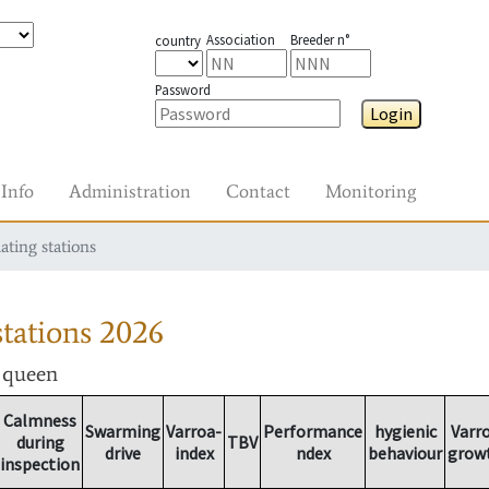
Association
Breeder n°
country
Password
Login
Info
Administration
Contact
Monitoring
ating stations
tations
2026
r queen
Calmness
Swarming
Varroa-
Performance
hygienic
Varr
during
TBV
drive
index
ndex
behaviour
grow
inspection