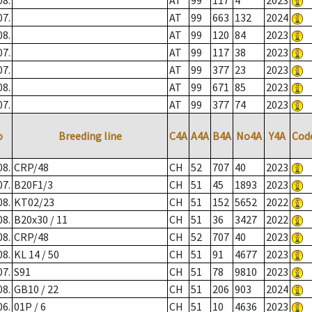
08.
AT
99
117
4
2023
07.
AT
99
663
132
2024
08.
AT
99
120
84
2023
07.
AT
99
117
38
2023
07.
AT
99
377
23
2023
08.
AT
99
671
85
2023
07.
AT
99
377
74
2023
o
Breeding line
C4A
A4A
B4A
No4A
Y4A
Cod
08.
CRP/48
CH
52
707
40
2023
07.
B20F1/3
CH
51
45
1893
2023
08.
KT02/23
CH
51
152
5652
2022
08.
B20x30 / 11
CH
51
36
3427
2022
08.
CRP/48
CH
52
707
40
2023
08.
KL 14 / 50
CH
51
91
4677
2023
07.
S91
CH
51
78
9810
2023
08.
GB10 / 22
CH
51
206
903
2024
06.
01P / 6
CH
51
10
4636
2023