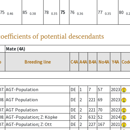
75
85
78
75
76
77
80
0.46
0.38
0.35
0.36
0.35
0.
oefficients of potential descendants
Mate (4A)
o
Breeding line
C4A
A4A
B4A
No4A
Y4A
Cod
07.
AGT-Population
DE
1
7
57
2023
08.
AGT Population
DE
2
221
69
2023
07.
AGT Population
DE
2
221
70
2023
08.
AGT-Population; Z: Köpke
DE
2
632
52
2024
07.
AGT-Population; Z: Ott
DE
2
227
167
2021