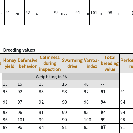
91
92
95
91
101
98
27
0.28
0.32
0.22
0.18
0.01
0.01
Breeding values
Calmness
Total
Honey
Defensive
Swarming
Varroa-
Perfo
e
during
breeding
yield
behavior
drive
index
n
inspection
value
Weighting in %
15
15
15
15
40
--
93
92
88
98
92
91
91
91
97
92
98
96
94
94
93
96
91
99
95
94
94
96
101
99
99
100
99
98
89
96
94
91
85
87
91