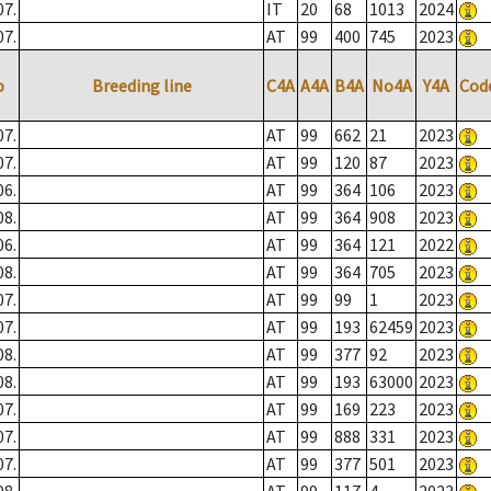
07.
IT
20
68
1013
2024
07.
AT
99
400
745
2023
o
Breeding line
C4A
A4A
B4A
No4A
Y4A
Cod
07.
AT
99
662
21
2023
07.
AT
99
120
87
2023
06.
AT
99
364
106
2023
08.
AT
99
364
908
2023
06.
AT
99
364
121
2022
08.
AT
99
364
705
2023
07.
AT
99
99
1
2023
07.
AT
99
193
62459
2023
08.
AT
99
377
92
2023
08.
AT
99
193
63000
2023
07.
AT
99
169
223
2023
07.
AT
99
888
331
2023
07.
AT
99
377
501
2023