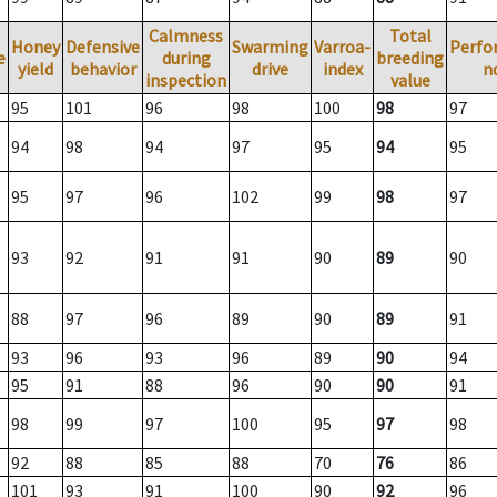
Calmness
Total
Honey
Defensive
Swarming
Varroa-
Perfo
e
during
breeding
yield
behavior
drive
index
n
inspection
value
95
101
96
98
100
98
97
94
98
94
97
95
94
95
95
97
96
102
99
98
97
93
92
91
91
90
89
90
88
97
96
89
90
89
91
93
96
93
96
89
90
94
95
91
88
96
90
90
91
98
99
97
100
95
97
98
92
88
85
88
70
76
86
101
93
91
100
90
92
96