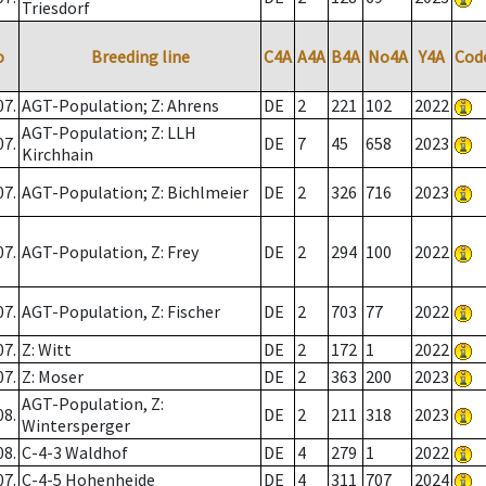
Triesdorf
o
Breeding line
C4A
A4A
B4A
No4A
Y4A
Cod
07.
AGT-Population; Z: Ahrens
DE
2
221
102
2022
AGT-Population; Z: LLH
07.
DE
7
45
658
2023
Kirchhain
07.
AGT-Population; Z: Bichlmeier
DE
2
326
716
2023
07.
AGT-Population, Z: Frey
DE
2
294
100
2022
07.
AGT-Population, Z: Fischer
DE
2
703
77
2022
07.
Z: Witt
DE
2
172
1
2022
07.
Z: Moser
DE
2
363
200
2023
AGT-Population, Z:
08.
DE
2
211
318
2023
Wintersperger
08.
C-4-3 Waldhof
DE
4
279
1
2022
07.
C-4-5 Hohenheide
DE
4
311
707
2024