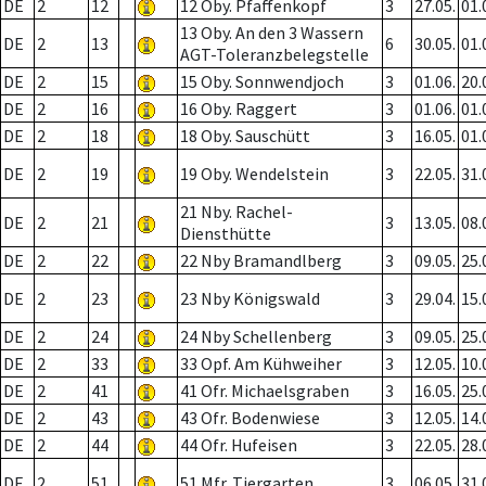
DE
2
12
12 Oby. Pfaffenkopf
3
27.05.
01.
13 Oby. An den 3 Wassern
DE
2
13
6
30.05.
01.
AGT-Toleranzbelegstelle
DE
2
15
15 Oby. Sonnwendjoch
3
01.06.
20.
DE
2
16
16 Oby. Raggert
3
01.06.
01.
DE
2
18
18 Oby. Sauschütt
3
16.05.
01.
DE
2
19
19 Oby. Wendelstein
3
22.05.
31.
21 Nby. Rachel-
DE
2
21
3
13.05.
08.
Diensthütte
DE
2
22
22 Nby Bramandlberg
3
09.05.
25.
DE
2
23
23 Nby Königswald
3
29.04.
15.
DE
2
24
24 Nby Schellenberg
3
09.05.
25.
DE
2
33
33 Opf. Am Kühweiher
3
12.05.
10.
DE
2
41
41 Ofr. Michaelsgraben
3
16.05.
25.
DE
2
43
43 Ofr. Bodenwiese
3
12.05.
14.
DE
2
44
44 Ofr. Hufeisen
3
22.05.
28.
DE
2
51
51 Mfr. Tiergarten
3
06.05.
31.