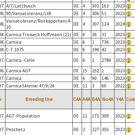
07.
4/7/Lattbusch
DE
4
301
163
2023
08.
90/Varoatoleranz/LIB
DE
4
306
51
2023
Varoatoleranz/Rotkäppchen/4-
08.
DE
4
307
124
2024
10
08.
Carnica Troiseck Hoffmann (21)
DE
6
36
31
2023
08.
Carnica
DE
6
1
736
2023
08.
C-T 1075
DE
6
198
42
2023
07.
Carnica -Celle
DE
6
1
2786
2022
06.
Carnica AGT
DE
15
252
1
2023
07.
Carnica
DE
6
90
146
2023
07.
Carnica Sklenar 47/9/26
DE
11
3
60
2022
o
Breeding line
C4A
A4A
B4A
No4A
Y4A
Cod
07.
AGT-Population
DE
11
171
309
2023
07.
Peschetz
DE
2
227
355
2023