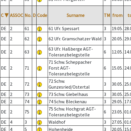
C
▼
ASSOC
No.
D
Code
Surname
TM
from
t
DE
2
61
61 Ufr. Spessart
3
19.05.
28.
DE
2
62
62 Ufr. Gramschatzer Wald
3
20.05.
29.
63 Ufr. Haßberge AGT-
DE
2
63
6
12.05.
14.
Toleranzbelegstelle
71 Schw. Scheppacher
DE
2
71
Forst AGT-
6
15.05.
24.
Toleranzbelegstelle
72 Schw.
DE
2
72
3
30.05.
25.
Gunzesried/Ostertal
DE
2
73
73 Schw. Giebelhaus
3
30.05.
25.
DE
2
74
74 Schw. Bleckenau
3
29.05.
17.
75 Schw. Hochgrat AGT-
DE
2
75
6
23.05.
01.
Toleranzbelegstelle
DE
4
3
Waldhof
3
27.05.
01.
DE
4
5
Hohenheide
3
20.05.
15.