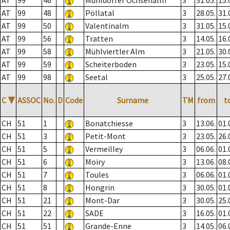
AT
99
46
Mühldorfer Ochsenalm
3
31.05.
15.
AT
99
48
Pöllatal
3
28.05.
31.
AT
99
50
Valentinalm
3
31.05.
15.
AT
99
56
Tratten
3
14.05.
16.
AT
99
58
Mühlviertler Alm
3
21.05.
30.
AT
99
59
Scheiterboden
3
23.05.
15.
AT
99
98
Seetal
3
25.05.
27.
C
▼
ASSOC
No.
D
Code
Surname
TM
from
t
CH
51
1
Bonatchiesse
3
13.06.
01.
CH
51
3
Petit-Mont
3
23.05.
26.
CH
51
5
Vermeilley
3
06.06.
01.
CH
51
6
Moiry
3
13.06.
08.
CH
51
7
Toules
3
06.06.
01.
CH
51
8
Hongrin
3
30.05.
01.
CH
51
21
Mont-Dar
3
30.05.
25.
CH
51
22
SADE
3
16.05.
01.
CH
51
51
Grande-Enne
3
14.05.
06.