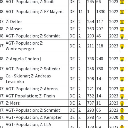
08.
AGT-Population, Z: Stoib
DE
2
245
66
2023
08.
AGT-Population; Z: FZ Mayen
DE
11
1
1330
2022
07.
Z: Deller
DE
2
254
117
2022
08.
Z: Moser
DE
2
363
207
2023
08.
AGT-Population; Z: Schmidt
DE
2
293
46
2022
AGT-Population; Z:
07.
DE
2
211
318
2023
Wintersperger
08.
Z: Angela Tholen †
DE
2
736
240
2022
07.
AGT-Population; Z: Solleder
DE
2
256
780
2023
Ca.- Sklenar; Z: Andreas
08.
DE
2
308
14
2022
Levcenko
07.
AGT-Population; Z: Ahrens
DE
2
221
74
2023
07.
AGT Population; Z: Thein
DE
2
752
14
2023
07.
Z: Merz
DE
2
737
11
2023
07.
AGT-Population; Z: Schmidt
DE
2
293
66
2023
07.
AGT-Population, Z: Kempter
DE
2
298
45
2020
AGT-Population, Z: LLA
07.
DE
2
128
69
2023