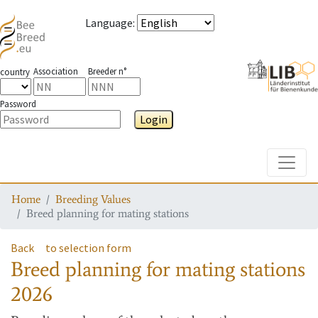
Language
:
Association
Breeder n°
country
Password
Login
Toggle
Home
Breeding Values
Breed planning for mating stations
Back
to selection form
Breed planning for mating stations
2026