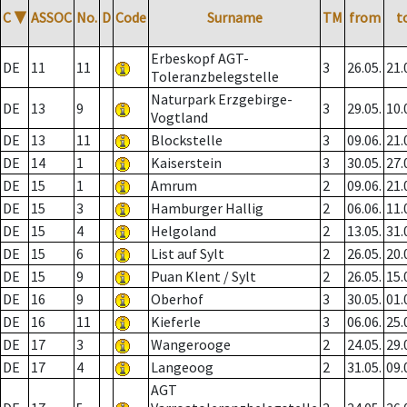
C
▼
ASSOC
No.
D
Code
Surname
TM
from
t
Erbeskopf AGT-
DE
11
11
3
26.05.
21.
Toleranzbelegstelle
Naturpark Erzgebirge-
DE
13
9
3
29.05.
10.
Vogtland
DE
13
11
Blockstelle
3
09.06.
21.
DE
14
1
Kaiserstein
3
30.05.
27.
DE
15
1
Amrum
2
09.06.
21.
DE
15
3
Hamburger Hallig
2
06.06.
11.
DE
15
4
Helgoland
2
13.05.
31.
DE
15
6
List auf Sylt
2
26.05.
20.
DE
15
9
Puan Klent / Sylt
2
26.05.
15.
DE
16
9
Oberhof
3
30.05.
01.
DE
16
11
Kieferle
3
06.06.
25.
DE
17
3
Wangerooge
2
24.05.
29.
DE
17
4
Langeoog
2
31.05.
09.
AGT