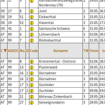
DE
17
5
Varroatoleranzbelegstelle
2
24.05.
26.
Norderney (70)
DE
17
6
Juist
2
25.05.
26.
DE
19
51
Eisbachtal
3
15.05.
21.
DE
19
52
Hasental
3
15.05.
17.
DE
41
1
Sächsische Schweiz
6
31.05.
05.
AT
99
6
Löhnersbach
3
02.06.
30.
AT
99
7
Blühnbachtal
3
31.05.
26.
C
▼
ASSOC
No.
D
Code
Surname
TM
from
t
AT
99
8
Kristeinertal - Osttirol
3
02.06.
28.
AT
99
13
Pusterwald
3
29.05.
31.
AT
99
16
1
Dürradmer
3
15.05.
04.
AT
99
16
2
Dürradmer
3
09.06.
04.
AT
99
17
1
Gschöder
3
15.05.
04.
AT
99
17
2
Gschöder
3
09.06.
04.
AT
99
21
Abtenau Zinkenbach
3
29.05.
28.
AT
99
27
Geiselgrundalm
3
29.05.
28.