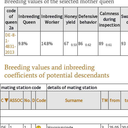
Breeding values
of the selected mother queen
code
Calmness
of
Inbreeding
Inbreeding
Honey
Defensive
Sw
during
queen
Queen
Worker
yield
behavior
inspection
2a
DE-8-
1-
9.8%
14.8%
67
86
89
93
0.53
0.62
0.61
4831-
2013
Breeding values and inbreeding
coefficients of potential descendants
mating station code
details of mating station
C
▼
ASSOC
No.
D
Code
Surname
TM
from
t
DE
1
1
Hornisgrinde
3
25.05.
20.