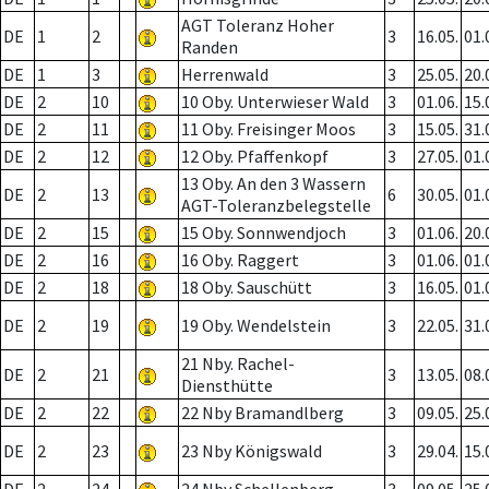
AGT Toleranz Hoher
DE
1
2
3
16.05.
01.
Randen
DE
1
3
Herrenwald
3
25.05.
20.
DE
2
10
10 Oby. Unterwieser Wald
3
01.06.
15.
DE
2
11
11 Oby. Freisinger Moos
3
15.05.
31.
DE
2
12
12 Oby. Pfaffenkopf
3
27.05.
01.
13 Oby. An den 3 Wassern
DE
2
13
6
30.05.
01.
AGT-Toleranzbelegstelle
DE
2
15
15 Oby. Sonnwendjoch
3
01.06.
20.
DE
2
16
16 Oby. Raggert
3
01.06.
01.
DE
2
18
18 Oby. Sauschütt
3
16.05.
01.
DE
2
19
19 Oby. Wendelstein
3
22.05.
31.
21 Nby. Rachel-
DE
2
21
3
13.05.
08.
Diensthütte
DE
2
22
22 Nby Bramandlberg
3
09.05.
25.
DE
2
23
23 Nby Königswald
3
29.04.
15.