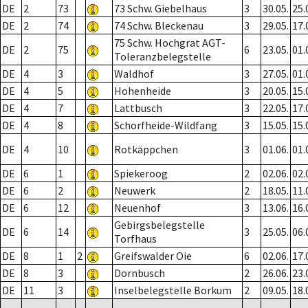
DE
2
73
73 Schw. Giebelhaus
3
30.05.
25.
DE
2
74
74 Schw. Bleckenau
3
29.05.
17.
75 Schw. Hochgrat AGT-
DE
2
75
6
23.05.
01.
Toleranzbelegstelle
DE
4
3
Waldhof
3
27.05.
01.
DE
4
5
Hohenheide
3
20.05.
15.
DE
4
7
Lattbusch
3
22.05.
17.
DE
4
8
Schorfheide-Wildfang
3
15.05.
15.
DE
4
10
Rotkäppchen
3
01.06.
01.
DE
6
1
Spiekeroog
2
02.06.
02.
DE
6
2
Neuwerk
2
18.05.
11.
DE
6
12
Neuenhof
3
13.06.
16.
Gebirgsbelegstelle
DE
6
14
3
25.05.
06.
Torfhaus
DE
8
1
2
Greifswalder Oie
6
02.06.
17.
DE
8
3
Dornbusch
2
26.06.
23.
DE
11
3
Inselbelegstelle Borkum
2
09.05.
18.