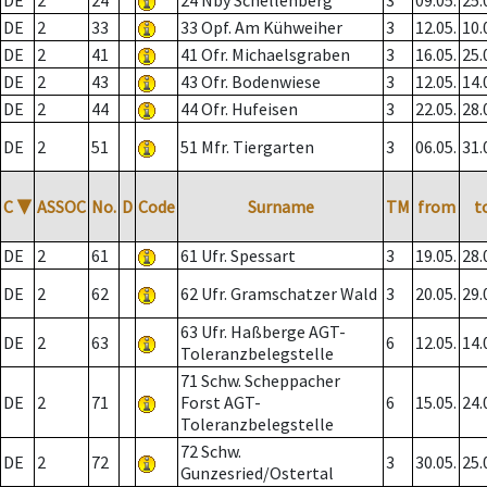
DE
2
24
24 Nby Schellenberg
3
09.05.
25.
DE
2
33
33 Opf. Am Kühweiher
3
12.05.
10.
DE
2
41
41 Ofr. Michaelsgraben
3
16.05.
25.
DE
2
43
43 Ofr. Bodenwiese
3
12.05.
14.
DE
2
44
44 Ofr. Hufeisen
3
22.05.
28.
DE
2
51
51 Mfr. Tiergarten
3
06.05.
31.
C
▼
ASSOC
No.
D
Code
Surname
TM
from
t
DE
2
61
61 Ufr. Spessart
3
19.05.
28.
DE
2
62
62 Ufr. Gramschatzer Wald
3
20.05.
29.
63 Ufr. Haßberge AGT-
DE
2
63
6
12.05.
14.
Toleranzbelegstelle
71 Schw. Scheppacher
DE
2
71
Forst AGT-
6
15.05.
24.
Toleranzbelegstelle
72 Schw.
DE
2
72
3
30.05.
25.
Gunzesried/Ostertal