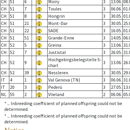
CH
51
6
Moiry
3
13.06.
08.
CH
51
7
Toules
3
06.06.
01.
CH
51
8
Hongrin
3
30.05.
01.
CH
51
21
Mont-Dar
3
30.05.
25.
CH
51
22
SADE
3
16.05.
01.
CH
51
51
Grande-Enne
3
14.05.
06.
CH
52
5
Greina
3
13.06.
31.
CH
52
7
Justistal
3
26.05.
31.
Hochgebirgsbelegstelle S-
CH
52
9
3
13.06.
26.
charl
CH
52
39
Nessleren
3
30.05.
29.
IT
4
1
Val Genova (TN)
3
06.06.
31.
IT
20
3
Pederü
3
27.05.
13.
NL
55
2
Vlieland
2
06.06.
05.
* ...
Inbreeding coefficient of planned offspring could not be
determined.
* ...
Inbreeding coefficient of planned offspring could not be
determined.