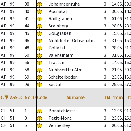
AT
99
38
Johannsenruhe
3
14.06.
09.
AT
99
40
Kocnatal
3
30.05.
14.
AT
99
41
Radlgraben
3
01.06.
31.
AT
99
44
Steinberg
3
28.05.
23.
AT
99
45
Gößgraben
3
15.05.
31.
AT
99
46
Mühldorfer Ochsenalm
3
31.05.
15.
AT
99
48
Pöllatal
3
28.05.
31.
AT
99
50
Valentinalm
3
31.05.
15.
AT
99
56
Tratten
3
14.05.
16.
AT
99
58
Mühlviertler Alm
3
21.05.
30.
AT
99
59
Scheiterboden
3
23.05.
15.
AT
99
98
Seetal
3
25.05.
27.
C
▼
ASSOC
No.
D
Code
Surname
TM
from
t
CH
51
1
Bonatchiesse
3
13.06.
01.
CH
51
3
Petit-Mont
3
23.05.
26.
CH
51
5
Vermeilley
3
06.06.
01.