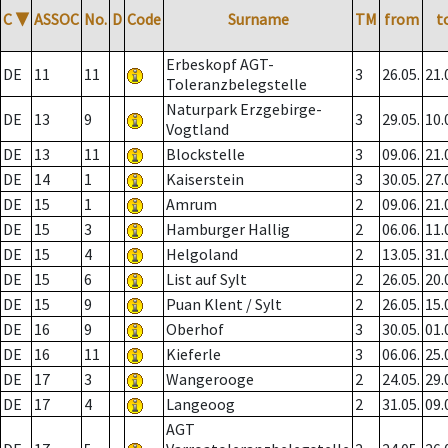
C
▼
ASSOC
No.
D
Code
Surname
TM
from
t
Erbeskopf AGT-
DE
11
11
3
26.05.
21.
Toleranzbelegstelle
Naturpark Erzgebirge-
DE
13
9
3
29.05.
10.
Vogtland
DE
13
11
Blockstelle
3
09.06.
21.
DE
14
1
Kaiserstein
3
30.05.
27.
DE
15
1
Amrum
2
09.06.
21.
DE
15
3
Hamburger Hallig
2
06.06.
11.
DE
15
4
Helgoland
2
13.05.
31.
DE
15
6
List auf Sylt
2
26.05.
20.
DE
15
9
Puan Klent / Sylt
2
26.05.
15.
DE
16
9
Oberhof
3
30.05.
01.
DE
16
11
Kieferle
3
06.06.
25.
DE
17
3
Wangerooge
2
24.05.
29.
DE
17
4
Langeoog
2
31.05.
09.
AGT