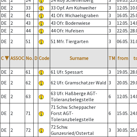
DE
2
24
24 Nby Schellenberg
3
09.05.
25.
DE
2
33
33 Opf. Am Kühweiher
3
12.05.
10.
DE
2
41
41 Ofr. Michaelsgraben
3
16.05.
25.
DE
2
43
43 Ofr. Bodenwiese
3
12.05.
14.
DE
2
44
44 Ofr. Hufeisen
3
22.05.
28.
DE
2
51
51 Mfr. Tiergarten
3
06.05.
31.
C
▼
ASSOC
No.
D
Code
Surname
TM
from
t
DE
2
61
61 Ufr. Spessart
3
19.05.
28.
DE
2
62
62 Ufr. Gramschatzer Wald
3
20.05.
29.
63 Ufr. Haßberge AGT-
DE
2
63
6
12.05.
14.
Toleranzbelegstelle
71 Schw. Scheppacher
DE
2
71
Forst AGT-
6
15.05.
24.
Toleranzbelegstelle
72 Schw.
DE
2
72
3
30.05.
25.
Gunzesried/Ostertal