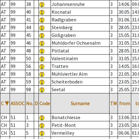
AT
99
38
Johannsenruhe
3
14.06.
09.
AT
99
40
Kocnatal
3
30.05.
14.
AT
99
41
Radlgraben
3
01.06.
31.
AT
99
44
Steinberg
3
28.05.
23.
AT
99
45
Gößgraben
3
15.05.
31.
AT
99
46
Mühldorfer Ochsenalm
3
31.05.
15.
AT
99
48
Pöllatal
3
28.05.
31.
AT
99
50
Valentinalm
3
31.05.
15.
AT
99
56
Tratten
3
14.05.
16.
AT
99
58
Mühlviertler Alm
3
21.05.
30.
AT
99
59
Scheiterboden
3
23.05.
15.
AT
99
98
Seetal
3
25.05.
27.
C
▼
ASSOC
No.
D
Code
Surname
TM
from
t
CH
51
1
Bonatchiesse
3
13.06.
01.
CH
51
3
Petit-Mont
3
23.05.
26.
CH
51
5
Vermeilley
3
06.06.
01.