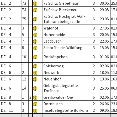
DE
2
73
73 Schw. Giebelhaus
3
30.05.
25.
DE
2
74
74 Schw. Bleckenau
3
29.05.
17.
75 Schw. Hochgrat AGT-
DE
2
75
6
23.05.
01.
Toleranzbelegstelle
DE
4
3
Waldhof
3
27.05.
01.
DE
4
5
Hohenheide
3
20.05.
15.
DE
4
7
Lattbusch
3
22.05.
17.
DE
4
8
Schorfheide-Wildfang
3
15.05.
15.
DE
4
10
Rotkäppchen
3
01.06.
01.
DE
6
1
Spiekeroog
2
02.06.
02.
DE
6
2
Neuwerk
2
18.05.
11.
DE
6
12
Neuenhof
3
13.06.
16.
Gebirgsbelegstelle
DE
6
14
3
25.05.
06.
Torfhaus
DE
8
1
2
Greifswalder Oie
6
02.06.
17.
DE
8
3
Dornbusch
2
26.06.
23.
DE
11
3
Inselbelegstelle Borkum
2
09.05.
18.