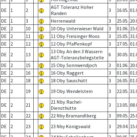
AGT Toleranz Hoher
DE
1
2
3
16.05.
01.
Randen
DE
1
3
Herrenwald
3
25.05.
20.
DE
2
10
10 Oby. Unterwieser Wald
3
01.06.
15.
DE
2
11
11 Oby. Freisinger Moos
3
15.05.
31.
DE
2
12
12 Oby. Pfaffenkopf
3
27.05.
01.
13 Oby. An den 3 Wassern
DE
2
13
6
30.05.
01.
AGT-Toleranzbelegstelle
DE
2
15
15 Oby. Sonnwendjoch
3
01.06.
20.
DE
2
16
16 Oby. Raggert
3
01.06.
01.
DE
2
18
18 Oby. Sauschütt
3
16.05.
01.
DE
2
19
19 Oby. Wendelstein
3
22.05.
31.
21 Nby. Rachel-
DE
2
21
3
13.05.
08.
Diensthütte
DE
2
22
22 Nby Bramandlberg
3
09.05.
25.
DE
2
23
23 Nby Königswald
3
29.04.
15.