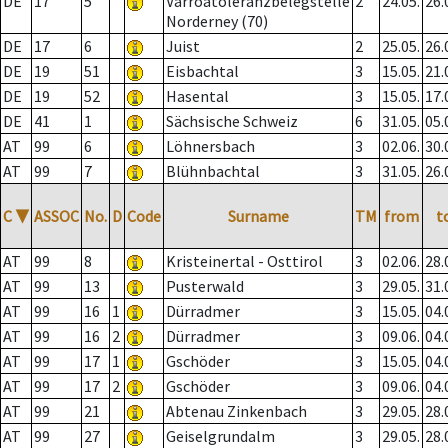
DE
17
5
Varroatoleranzbelegstelle
2
24.05.
26.
Norderney (70)
DE
17
6
Juist
2
25.05.
26.
DE
19
51
Eisbachtal
3
15.05.
21.
DE
19
52
Hasental
3
15.05.
17.
DE
41
1
Sächsische Schweiz
6
31.05.
05.
AT
99
6
Löhnersbach
3
02.06.
30.
AT
99
7
Blühnbachtal
3
31.05.
26.
C
▼
ASSOC
No.
D
Code
Surname
TM
from
t
AT
99
8
Kristeinertal - Osttirol
3
02.06.
28.
AT
99
13
Pusterwald
3
29.05.
31.
AT
99
16
1
Dürradmer
3
15.05.
04.
AT
99
16
2
Dürradmer
3
09.06.
04.
AT
99
17
1
Gschöder
3
15.05.
04.
AT
99
17
2
Gschöder
3
09.06.
04.
AT
99
21
Abtenau Zinkenbach
3
29.05.
28.
AT
99
27
Geiselgrundalm
3
29.05.
28.