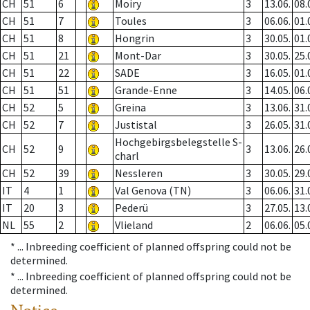
CH
51
6
Moiry
3
13.06.
08.
CH
51
7
Toules
3
06.06.
01.
CH
51
8
Hongrin
3
30.05.
01.
CH
51
21
Mont-Dar
3
30.05.
25.
CH
51
22
SADE
3
16.05.
01.
CH
51
51
Grande-Enne
3
14.05.
06.
CH
52
5
Greina
3
13.06.
31.
CH
52
7
Justistal
3
26.05.
31.
Hochgebirgsbelegstelle S-
CH
52
9
3
13.06.
26.
charl
CH
52
39
Nessleren
3
30.05.
29.
IT
4
1
Val Genova (TN)
3
06.06.
31.
IT
20
3
Pederü
3
27.05.
13.
NL
55
2
Vlieland
2
06.06.
05.
* ...
Inbreeding coefficient of planned offspring could not be
determined.
* ...
Inbreeding coefficient of planned offspring could not be
determined.