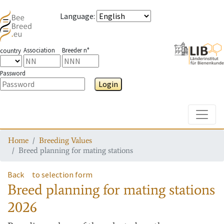
Language
:
Association
Breeder n°
country
Password
Login
Toggle
Home
Breeding Values
Breed planning for mating stations
Back
to selection form
Breed planning for mating stations
2026