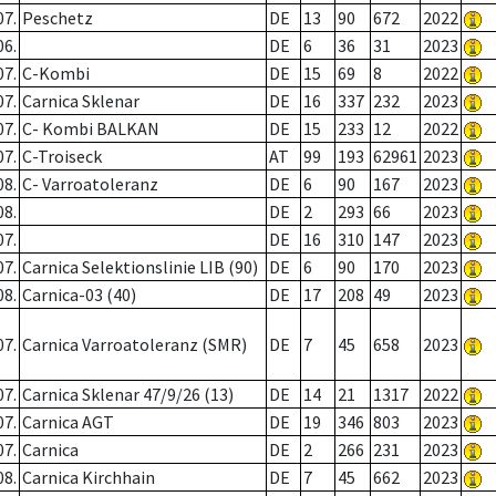
07.
Peschetz
DE
13
90
672
2022
06.
DE
6
36
31
2023
07.
C-Kombi
DE
15
69
8
2022
07.
Carnica Sklenar
DE
16
337
232
2023
07.
C- Kombi BALKAN
DE
15
233
12
2022
07.
C-Troiseck
AT
99
193
62961
2023
08.
C- Varroatoleranz
DE
6
90
167
2023
08.
DE
2
293
66
2023
07.
DE
16
310
147
2023
07.
Carnica Selektionslinie LIB (90)
DE
6
90
170
2023
08.
Carnica-03 (40)
DE
17
208
49
2023
07.
Carnica Varroatoleranz (SMR)
DE
7
45
658
2023
07.
Carnica Sklenar 47/9/26 (13)
DE
14
21
1317
2022
07.
Carnica AGT
DE
19
346
803
2023
07.
Carnica
DE
2
266
231
2023
08.
Carnica Kirchhain
DE
7
45
662
2023