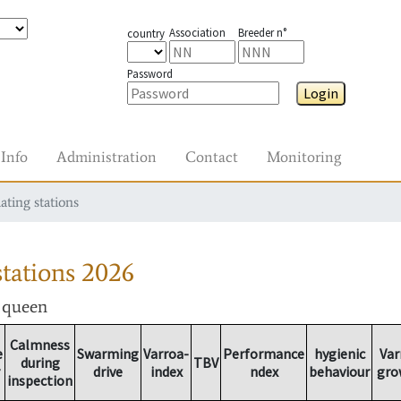
Association
Breeder n°
country
Password
Login
Info
Administration
Contact
Monitoring
ating stations
tations
2026
r queen
Calmness
e
Swarming
Varroa-
Performance
hygienic
Var
during
TBV
drive
index
ndex
behaviour
gro
inspection