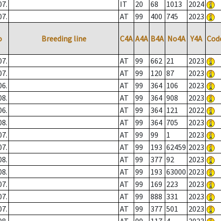
07.
IT
20
68
1013
2024
07.
AT
99
400
745
2023
o
Breeding line
C4A
A4A
B4A
No4A
Y4A
Cod
07.
AT
99
662
21
2023
07.
AT
99
120
87
2023
06.
AT
99
364
106
2023
08.
AT
99
364
908
2023
06.
AT
99
364
121
2022
08.
AT
99
364
705
2023
07.
AT
99
99
1
2023
07.
AT
99
193
62459
2023
08.
AT
99
377
92
2023
08.
AT
99
193
63000
2023
07.
AT
99
169
223
2023
07.
AT
99
888
331
2023
07.
AT
99
377
501
2023