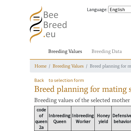
Language
:
Breeding Values
Breeding Data
Home
Breeding Values
Breed planning for m
Back
to selection form
Breed planning for mating s
Breeding values
of the selected mothe
code
of
Inbreeding
Inbreeding
Honey
Defensiv
queen
Queen
Worker
yield
behavior
2a