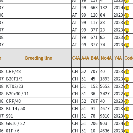
08.
AT
99
117
4
2023
07.
AT
99
663
132
2024
08.
AT
99
120
84
2023
07.
AT
99
117
38
2023
07.
AT
99
377
23
2023
08.
AT
99
671
85
2023
07.
AT
99
377
74
2023
o
Breeding line
C4A
A4A
B4A
No4A
Y4A
Cod
08.
CRP/48
CH
52
707
40
2023
07.
B20F1/3
CH
51
45
1893
2023
08.
KT02/23
CH
51
152
5652
2022
08.
B20x30 / 11
CH
51
36
3427
2022
08.
CRP/48
CH
52
707
40
2023
08.
KL 14 / 50
CH
51
91
4677
2023
07.
S91
CH
51
78
9810
2023
08.
GB10 / 22
CH
51
206
903
2024
06.
01P / 6
CH
51
10
4636
2023