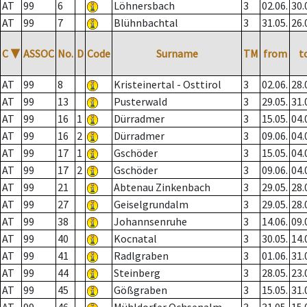
AT
99
6
Löhnersbach
3
02.06.
30.
AT
99
7
Blühnbachtal
3
31.05.
26.
C
▼
ASSOC
No.
D
Code
Surname
TM
from
t
AT
99
8
Kristeinertal - Osttirol
3
02.06.
28.
AT
99
13
Pusterwald
3
29.05.
31.
AT
99
16
1
Dürradmer
3
15.05.
04.
AT
99
16
2
Dürradmer
3
09.06.
04.
AT
99
17
1
Gschöder
3
15.05.
04.
AT
99
17
2
Gschöder
3
09.06.
04.
AT
99
21
Abtenau Zinkenbach
3
29.05.
28.
AT
99
27
Geiselgrundalm
3
29.05.
28.
AT
99
38
Johannsenruhe
3
14.06.
09.
AT
99
40
Kocnatal
3
30.05.
14.
AT
99
41
Radlgraben
3
01.06.
31.
AT
99
44
Steinberg
3
28.05.
23.
AT
99
45
Gößgraben
3
15.05.
31.