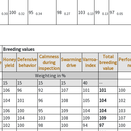
)
100
95
98
103
99
97
0.30
0.32
0.34
0.27
0.13
0.13
0.05
Breeding values
Calmness
Total
Honey
Defensive
Swarming
Varroa-
Perfo
e
during
breeding
yield
behavior
drive
index
n
inspection
value
Weighting in %
15
15
15
15
40
--
106
96
92
107
101
101
100
104
101
96
108
105
104
102
106
100
95
109
104
104
103
109
104
103
108
109
109
107
102
100
98
100
94
97
100