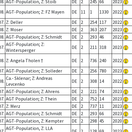
08.
AGT-Population, Z: Stoib
DE
2
245
66
2023
08.
AGT-Population; Z: FZ Mayen
DE
11
1
1330
2022
07.
Z: Deller
DE
2
254
117
2022
08.
Z: Moser
DE
2
363
207
2023
08.
AGT-Population; Z: Schmidt
DE
2
293
46
2022
AGT-Population; Z:
07.
DE
2
211
318
2023
Wintersperger
08.
Z: Angela Tholen †
DE
2
736
240
2022
07.
AGT-Population; Z: Solleder
DE
2
256
780
2023
Ca.- Sklenar; Z: Andreas
08.
DE
2
308
14
2022
Levcenko
07.
AGT-Population; Z: Ahrens
DE
2
221
74
2023
07.
AGT Population; Z: Thein
DE
2
752
14
2023
07.
Z: Merz
DE
2
737
11
2023
07.
AGT-Population; Z: Schmidt
DE
2
293
66
2023
07.
AGT-Population, Z: Kempter
DE
2
298
45
2020
AGT-Population, Z: LLA
07.
DE
2
128
69
2023