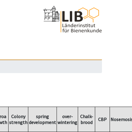
roa
Colony
spring
over-
Chalk-
CBP
Nosemosi
wth
strength
development
wintering
brood