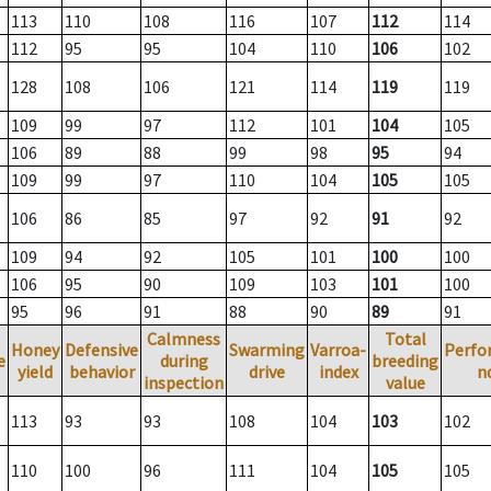
113
110
108
116
107
112
114
112
95
95
104
110
106
102
128
108
106
121
114
119
119
109
99
97
112
101
104
105
106
89
88
99
98
95
94
109
99
97
110
104
105
105
106
86
85
97
92
91
92
109
94
92
105
101
100
100
106
95
90
109
103
101
100
95
96
91
88
90
89
91
Calmness
Total
Honey
Defensive
Swarming
Varroa-
Perfo
e
during
breeding
yield
behavior
drive
index
n
inspection
value
113
93
93
108
104
103
102
110
100
96
111
104
105
105