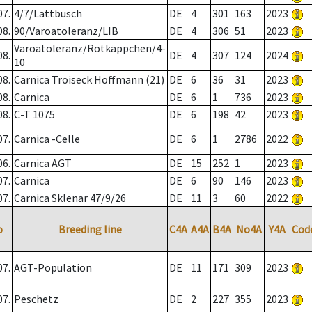
07.
4/7/Lattbusch
DE
4
301
163
2023
08.
90/Varoatoleranz/LIB
DE
4
306
51
2023
Varoatoleranz/Rotkäppchen/4-
08.
DE
4
307
124
2024
10
08.
Carnica Troiseck Hoffmann (21)
DE
6
36
31
2023
08.
Carnica
DE
6
1
736
2023
08.
C-T 1075
DE
6
198
42
2023
07.
Carnica -Celle
DE
6
1
2786
2022
06.
Carnica AGT
DE
15
252
1
2023
07.
Carnica
DE
6
90
146
2023
07.
Carnica Sklenar 47/9/26
DE
11
3
60
2022
o
Breeding line
C4A
A4A
B4A
No4A
Y4A
Cod
07.
AGT-Population
DE
11
171
309
2023
07.
Peschetz
DE
2
227
355
2023