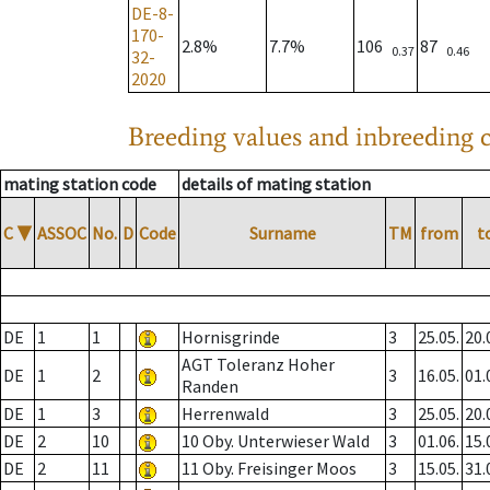
DE-8-
170-
2.8%
7.7%
106
87
0.37
0.46
32-
2020
Breeding values and inbreeding c
mating station code
details of mating station
C
▼
ASSOC
No.
D
Code
Surname
TM
from
t
DE
1
1
Hornisgrinde
3
25.05.
20.
AGT Toleranz Hoher
DE
1
2
3
16.05.
01.
Randen
DE
1
3
Herrenwald
3
25.05.
20.
DE
2
10
10 Oby. Unterwieser Wald
3
01.06.
15.
DE
2
11
11 Oby. Freisinger Moos
3
15.05.
31.