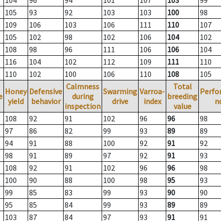
104
96
94
101
107
103
99
105
93
92
103
103
100
98
109
106
103
106
111
110
107
105
102
98
102
106
104
102
108
98
96
111
106
106
104
116
104
102
112
109
111
110
110
102
100
106
110
108
105
Calmness
Total
Honey
Defensive
Swarming
Varroa-
Perfo
e
during
breeding
yield
behavior
drive
index
n
inspection
value
108
92
91
102
96
96
98
97
86
82
99
93
89
89
94
91
88
100
92
91
92
98
91
89
97
92
91
93
108
92
91
102
96
96
98
100
90
88
100
98
95
93
99
85
83
99
93
90
90
95
85
84
99
93
89
89
103
87
84
97
93
91
91