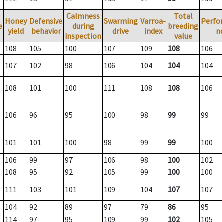
Calmness
Total
Honey
Defensive
Swarming
Varroa-
Perfo
e
during
breeding
yield
behavior
drive
index
n
inspection
value
108
105
100
107
109
108
106
107
102
98
106
104
104
104
108
101
100
111
108
108
106
106
96
95
100
98
99
99
101
101
100
98
99
99
100
106
99
97
106
98
100
102
108
95
92
105
99
100
100
111
103
101
109
104
107
107
104
92
89
97
79
86
95
114
97
95
109
99
102
105