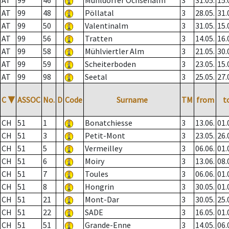
AT
99
46
Mühldorfer Ochsenalm
3
31.05.
15.
AT
99
48
Pöllatal
3
28.05.
31.
AT
99
50
Valentinalm
3
31.05.
15.
AT
99
56
Tratten
3
14.05.
16.
AT
99
58
Mühlviertler Alm
3
21.05.
30.
AT
99
59
Scheiterboden
3
23.05.
15.
AT
99
98
Seetal
3
25.05.
27.
C
▼
ASSOC
No.
D
Code
Surname
TM
from
t
CH
51
1
Bonatchiesse
3
13.06.
01.
CH
51
3
Petit-Mont
3
23.05.
26.
CH
51
5
Vermeilley
3
06.06.
01.
CH
51
6
Moiry
3
13.06.
08.
CH
51
7
Toules
3
06.06.
01.
CH
51
8
Hongrin
3
30.05.
01.
CH
51
21
Mont-Dar
3
30.05.
25.
CH
51
22
SADE
3
16.05.
01.
CH
51
51
Grande-Enne
3
14.05.
06.