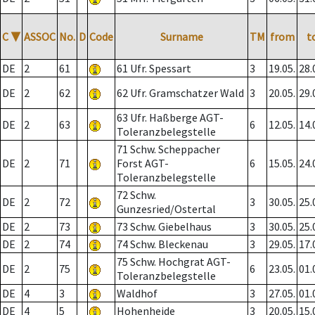
C
▼
ASSOC
No.
D
Code
Surname
TM
from
t
DE
2
61
61 Ufr. Spessart
3
19.05.
28.
DE
2
62
62 Ufr. Gramschatzer Wald
3
20.05.
29.
63 Ufr. Haßberge AGT-
DE
2
63
6
12.05.
14.
Toleranzbelegstelle
71 Schw. Scheppacher
DE
2
71
Forst AGT-
6
15.05.
24.
Toleranzbelegstelle
72 Schw.
DE
2
72
3
30.05.
25.
Gunzesried/Ostertal
DE
2
73
73 Schw. Giebelhaus
3
30.05.
25.
DE
2
74
74 Schw. Bleckenau
3
29.05.
17.
75 Schw. Hochgrat AGT-
DE
2
75
6
23.05.
01.
Toleranzbelegstelle
DE
4
3
Waldhof
3
27.05.
01.
DE
4
5
Hohenheide
3
20.05.
15.