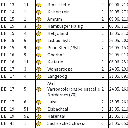
DE
13
11
Blockstelle
3
09.06.
21.
DE
14
1
Kaiserstein
3
30.05.
27.
DE
15
1
Amrum
2
09.06.
21.
DE
15
3
Hamburger Hallig
2
06.06.
11.
DE
15
4
Helgoland
2
13.05.
31.
DE
15
6
List auf Sylt
2
26.05.
20.
DE
15
9
Puan Klent / Sylt
2
26.05.
15.
DE
16
9
Oberhof
3
30.05.
01.
DE
16
11
Kieferle
3
06.06.
25.
DE
17
3
Wangerooge
2
24.05.
29.
DE
17
4
Langeoog
2
31.05.
09.
AGT
DE
17
5
Varroatoleranzbelegstelle
2
24.05.
26.
Norderney (70)
DE
17
6
Juist
2
25.05.
26.
DE
19
51
Eisbachtal
3
15.05.
21.
DE
19
52
Hasental
3
15.05.
17.
DE
41
1
Sächsische Schweiz
6
31.05.
05.