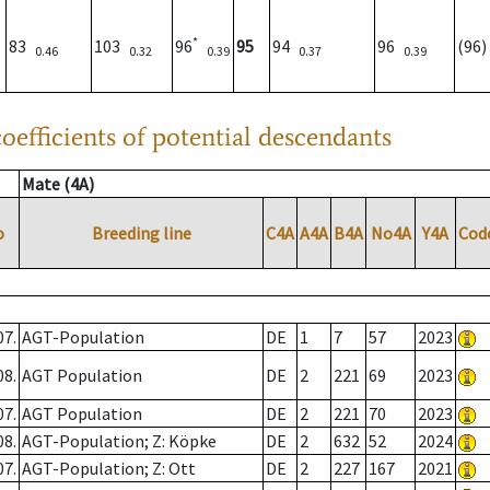
*
83
103
96
95
94
96
(96
0.46
0.32
0.39
0.37
0.39
oefficients of potential descendants
Mate (4A)
o
Breeding line
C4A
A4A
B4A
No4A
Y4A
Cod
07.
AGT-Population
DE
1
7
57
2023
08.
AGT Population
DE
2
221
69
2023
07.
AGT Population
DE
2
221
70
2023
08.
AGT-Population; Z: Köpke
DE
2
632
52
2024
07.
AGT-Population; Z: Ott
DE
2
227
167
2021