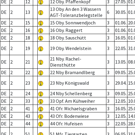
DE
2
12
12 Oby. Pfaffenkopf
3
27.05.
01.
13 Oby. An den 3 Wassern
DE
2
13
6
30.05.
01.
AGT-Toleranzbelegstelle
DE
2
15
15 Oby. Sonnwendjoch
3
01.06.
20.
DE
2
16
16 Oby. Raggert
3
01.06.
01.
DE
2
18
18 Oby. Sauschütt
3
16.05.
01.
DE
2
19
19 Oby. Wendelstein
3
22.05.
31.
21 Nby. Rachel-
DE
2
21
3
13.05.
08.
Diensthütte
DE
2
22
22 Nby Bramandlberg
3
09.05.
25.
DE
2
23
23 Nby Königswald
3
29.04.
15.
DE
2
24
24 Nby Schellenberg
3
09.05.
25.
DE
2
33
33 Opf. Am Kühweiher
3
12.05.
10.
DE
2
41
41 Ofr. Michaelsgraben
3
16.05.
25.
DE
2
43
43 Ofr. Bodenwiese
3
12.05.
14.
DE
2
44
44 Ofr. Hufeisen
3
22.05.
28.
DE
2
51
51 Mfr. Tiergarten
3
06.05.
31.