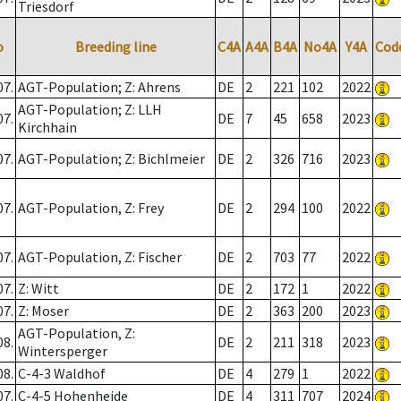
Triesdorf
o
Breeding line
C4A
A4A
B4A
No4A
Y4A
Cod
07.
AGT-Population; Z: Ahrens
DE
2
221
102
2022
AGT-Population; Z: LLH
07.
DE
7
45
658
2023
Kirchhain
07.
AGT-Population; Z: Bichlmeier
DE
2
326
716
2023
07.
AGT-Population, Z: Frey
DE
2
294
100
2022
07.
AGT-Population, Z: Fischer
DE
2
703
77
2022
07.
Z: Witt
DE
2
172
1
2022
07.
Z: Moser
DE
2
363
200
2023
AGT-Population, Z:
08.
DE
2
211
318
2023
Wintersperger
08.
C-4-3 Waldhof
DE
4
279
1
2022
07.
C-4-5 Hohenheide
DE
4
311
707
2024