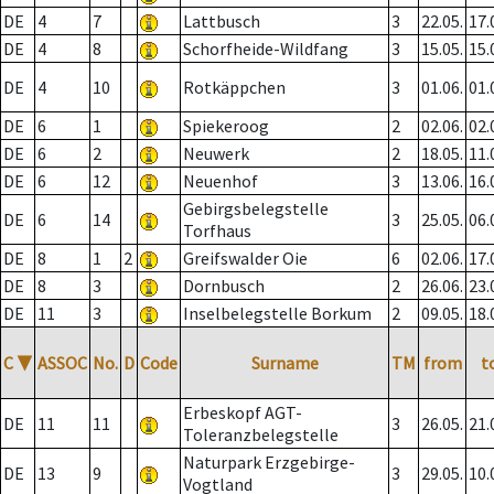
DE
4
7
Lattbusch
3
22.05.
17.
DE
4
8
Schorfheide-Wildfang
3
15.05.
15.
DE
4
10
Rotkäppchen
3
01.06.
01.
DE
6
1
Spiekeroog
2
02.06.
02.
DE
6
2
Neuwerk
2
18.05.
11.
DE
6
12
Neuenhof
3
13.06.
16.
Gebirgsbelegstelle
DE
6
14
3
25.05.
06.
Torfhaus
DE
8
1
2
Greifswalder Oie
6
02.06.
17.
DE
8
3
Dornbusch
2
26.06.
23.
DE
11
3
Inselbelegstelle Borkum
2
09.05.
18.
C
▼
ASSOC
No.
D
Code
Surname
TM
from
t
Erbeskopf AGT-
DE
11
11
3
26.05.
21.
Toleranzbelegstelle
Naturpark Erzgebirge-
DE
13
9
3
29.05.
10.
Vogtland