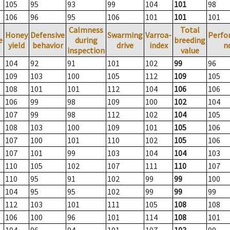
105
95
93
99
104
101
98
106
96
95
106
101
101
101
Calmness
Total
Honey
Defensive
Swarming
Varroa-
Perfo
e
during
breeding
yield
behavior
drive
index
n
inspection
value
104
92
91
101
102
99
96
109
103
100
105
112
109
105
108
101
101
112
104
106
106
106
99
98
109
100
102
104
107
99
98
112
102
104
105
108
103
100
109
101
105
106
107
100
101
110
102
105
106
107
101
99
103
104
104
103
110
105
102
107
111
110
107
110
95
91
102
99
99
100
104
95
95
102
99
99
99
112
103
101
111
105
108
108
106
100
96
101
114
108
101