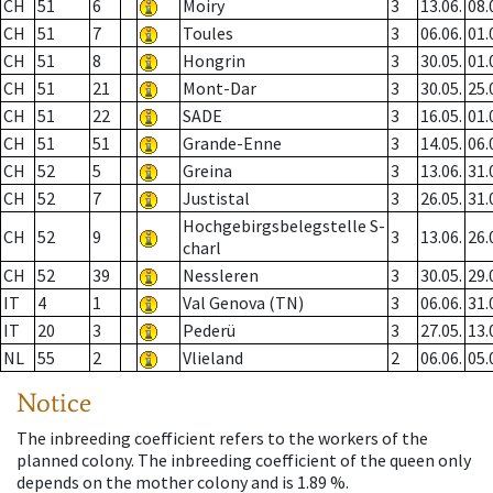
CH
51
6
Moiry
3
13.06.
08.
CH
51
7
Toules
3
06.06.
01.
CH
51
8
Hongrin
3
30.05.
01.
CH
51
21
Mont-Dar
3
30.05.
25.
CH
51
22
SADE
3
16.05.
01.
CH
51
51
Grande-Enne
3
14.05.
06.
CH
52
5
Greina
3
13.06.
31.
CH
52
7
Justistal
3
26.05.
31.
Hochgebirgsbelegstelle S-
CH
52
9
3
13.06.
26.
charl
CH
52
39
Nessleren
3
30.05.
29.
IT
4
1
Val Genova (TN)
3
06.06.
31.
IT
20
3
Pederü
3
27.05.
13.
NL
55
2
Vlieland
2
06.06.
05.
Notice
The inbreeding coefficient refers to the workers of the
planned colony. The inbreeding coefficient of the queen only
depends on the mother colony and is 1.89 %.