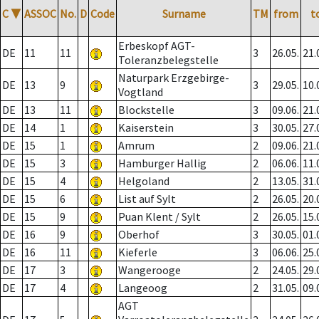
C
▼
ASSOC
No.
D
Code
Surname
TM
from
t
Erbeskopf AGT-
DE
11
11
3
26.05.
21.
Toleranzbelegstelle
Naturpark Erzgebirge-
DE
13
9
3
29.05.
10.
Vogtland
DE
13
11
Blockstelle
3
09.06.
21.
DE
14
1
Kaiserstein
3
30.05.
27.
DE
15
1
Amrum
2
09.06.
21.
DE
15
3
Hamburger Hallig
2
06.06.
11.
DE
15
4
Helgoland
2
13.05.
31.
DE
15
6
List auf Sylt
2
26.05.
20.
DE
15
9
Puan Klent / Sylt
2
26.05.
15.
DE
16
9
Oberhof
3
30.05.
01.
DE
16
11
Kieferle
3
06.06.
25.
DE
17
3
Wangerooge
2
24.05.
29.
DE
17
4
Langeoog
2
31.05.
09.
AGT