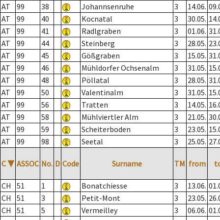
AT
99
38
Johannsenruhe
3
14.06.
09.
AT
99
40
Kocnatal
3
30.05.
14.
AT
99
41
Radlgraben
3
01.06.
31.
AT
99
44
Steinberg
3
28.05.
23.
AT
99
45
Gößgraben
3
15.05.
31.
AT
99
46
Mühldorfer Ochsenalm
3
31.05.
15.
AT
99
48
Pöllatal
3
28.05.
31.
AT
99
50
Valentinalm
3
31.05.
15.
AT
99
56
Tratten
3
14.05.
16.
AT
99
58
Mühlviertler Alm
3
21.05.
30.
AT
99
59
Scheiterboden
3
23.05.
15.
AT
99
98
Seetal
3
25.05.
27.
C
▼
ASSOC
No.
D
Code
Surname
TM
from
t
CH
51
1
Bonatchiesse
3
13.06.
01.
CH
51
3
Petit-Mont
3
23.05.
26.
CH
51
5
Vermeilley
3
06.06.
01.