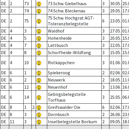
DE
2
73
73 Schw. Giebelhaus
3
30.05.
25.
DE
2
74
74 Schw. Bleckenau
3
29.05.
17.
75 Schw. Hochgrat AGT-
DE
2
75
6
23.05.
01.
Toleranzbelegstelle
DE
4
3
Waldhof
3
27.05.
01.
DE
4
5
Hohenheide
3
20.05.
15.
DE
4
7
Lattbusch
3
22.05.
17.
DE
4
8
Schorfheide-Wildfang
3
15.05.
15.
DE
4
10
Rotkäppchen
3
01.06.
01.
DE
6
1
Spiekeroog
2
02.06.
02.
DE
6
2
Neuwerk
2
18.05.
11.
DE
6
12
Neuenhof
3
13.06.
16.
Gebirgsbelegstelle
DE
6
14
3
25.05.
06.
Torfhaus
DE
8
1
2
Greifswalder Oie
6
02.06.
17.
DE
8
3
Dornbusch
2
26.06.
23.
DE
11
3
Inselbelegstelle Borkum
2
09.05.
18.