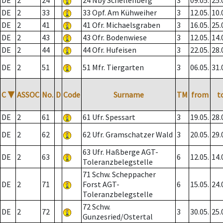
DE
2
24
24 Nby Schellenberg
3
09.05.
25.
DE
2
33
33 Opf. Am Kühweiher
3
12.05.
10.
DE
2
41
41 Ofr. Michaelsgraben
3
16.05.
25.
DE
2
43
43 Ofr. Bodenwiese
3
12.05.
14.
DE
2
44
44 Ofr. Hufeisen
3
22.05.
28.
DE
2
51
51 Mfr. Tiergarten
3
06.05.
31.
C
▼
ASSOC
No.
D
Code
Surname
TM
from
t
DE
2
61
61 Ufr. Spessart
3
19.05.
28.
DE
2
62
62 Ufr. Gramschatzer Wald
3
20.05.
29.
63 Ufr. Haßberge AGT-
DE
2
63
6
12.05.
14.
Toleranzbelegstelle
71 Schw. Scheppacher
DE
2
71
Forst AGT-
6
15.05.
24.
Toleranzbelegstelle
72 Schw.
DE
2
72
3
30.05.
25.
Gunzesried/Ostertal