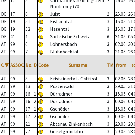
DE
17
5
Varroatoleranzbelegstelle
2
24.05.
26.
Norderney (70)
DE
17
6
Juist
2
25.05.
26.
DE
19
51
Eisbachtal
3
15.05.
21.
DE
19
52
Hasental
3
15.05.
17.
DE
41
1
Sächsische Schweiz
6
31.05.
05.
AT
99
6
Löhnersbach
3
02.06.
30.
AT
99
7
Blühnbachtal
3
31.05.
26.
C
▼
ASSOC
No.
D
Code
Surname
TM
from
t
AT
99
8
Kristeinertal - Osttirol
3
02.06.
28.
AT
99
13
Pusterwald
3
29.05.
31.
AT
99
16
1
Dürradmer
3
15.05.
04.
AT
99
16
2
Dürradmer
3
09.06.
04.
AT
99
17
1
Gschöder
3
15.05.
04.
AT
99
17
2
Gschöder
3
09.06.
04.
AT
99
21
Abtenau Zinkenbach
3
29.05.
28.
AT
99
27
Geiselgrundalm
3
29.05.
28.