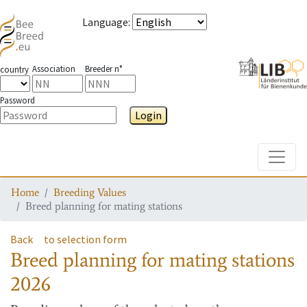
Language
:
Association
Breeder n°
country
Password
Login
Toggle
Home
Breeding Values
Breed planning for mating stations
Back
to selection form
Breed planning for mating stations
2026