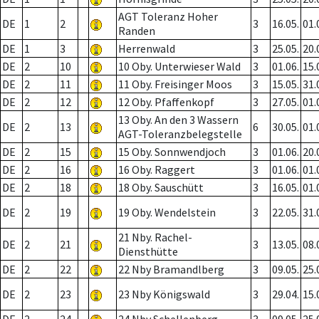
AGT Toleranz Hoher
DE
1
2
3
16.05.
01.
Randen
DE
1
3
Herrenwald
3
25.05.
20.
DE
2
10
10 Oby. Unterwieser Wald
3
01.06.
15.
DE
2
11
11 Oby. Freisinger Moos
3
15.05.
31.
DE
2
12
12 Oby. Pfaffenkopf
3
27.05.
01.
13 Oby. An den 3 Wassern
DE
2
13
6
30.05.
01.
AGT-Toleranzbelegstelle
DE
2
15
15 Oby. Sonnwendjoch
3
01.06.
20.
DE
2
16
16 Oby. Raggert
3
01.06.
01.
DE
2
18
18 Oby. Sauschütt
3
16.05.
01.
DE
2
19
19 Oby. Wendelstein
3
22.05.
31.
21 Nby. Rachel-
DE
2
21
3
13.05.
08.
Diensthütte
DE
2
22
22 Nby Bramandlberg
3
09.05.
25.
DE
2
23
23 Nby Königswald
3
29.04.
15.