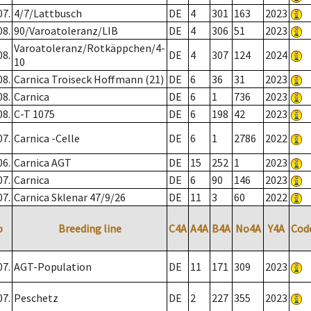
07.
4/7/Lattbusch
DE
4
301
163
2023
08.
90/Varoatoleranz/LIB
DE
4
306
51
2023
Varoatoleranz/Rotkäppchen/4-
08.
DE
4
307
124
2024
10
08.
Carnica Troiseck Hoffmann (21)
DE
6
36
31
2023
08.
Carnica
DE
6
1
736
2023
08.
C-T 1075
DE
6
198
42
2023
07.
Carnica -Celle
DE
6
1
2786
2022
06.
Carnica AGT
DE
15
252
1
2023
07.
Carnica
DE
6
90
146
2023
07.
Carnica Sklenar 47/9/26
DE
11
3
60
2022
o
Breeding line
C4A
A4A
B4A
No4A
Y4A
Cod
07.
AGT-Population
DE
11
171
309
2023
07.
Peschetz
DE
2
227
355
2023