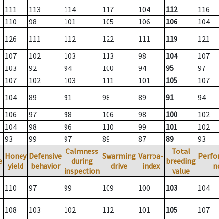
111
113
114
117
104
112
116
110
98
101
105
106
106
104
126
111
112
122
111
119
121
107
102
103
113
98
104
107
103
92
94
100
94
95
97
107
102
103
111
101
105
107
104
89
91
98
89
91
94
106
97
98
106
98
100
102
104
98
96
110
99
101
102
93
99
97
89
87
89
93
Calmness
Total
Honey
Defensive
Swarming
Varroa-
Perfo
e
during
breeding
yield
behavior
drive
index
n
inspection
value
110
97
99
109
100
103
104
108
103
102
112
101
105
107