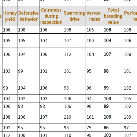
Calmness
Total
Honey
Defensive
Swarming
Varroa-
Perfo
e
during
breeding
yield
behavior
drive
index
n
inspection
value
106
108
106
108
106
108
108
105
105
104
107
100
104
106
106
104
106
112
104
107
108
103
99
101
101
95
98
101
99
104
106
98
96
99
102
104
102
103
106
94
100
105
106
98
98
106
96
99
102
108
106
107
110
101
106
109
102
95
95
98
75
86
97
112
100
101
110
95
102
107