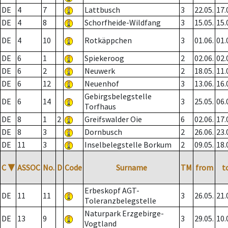
DE
4
7
Lattbusch
3
22.05.
17.
DE
4
8
Schorfheide-Wildfang
3
15.05.
15.
DE
4
10
Rotkäppchen
3
01.06.
01.
DE
6
1
Spiekeroog
2
02.06.
02.
DE
6
2
Neuwerk
2
18.05.
11.
DE
6
12
Neuenhof
3
13.06.
16.
Gebirgsbelegstelle
DE
6
14
3
25.05.
06.
Torfhaus
DE
8
1
2
Greifswalder Oie
6
02.06.
17.
DE
8
3
Dornbusch
2
26.06.
23.
DE
11
3
Inselbelegstelle Borkum
2
09.05.
18.
C
▼
ASSOC
No.
D
Code
Surname
TM
from
t
Erbeskopf AGT-
DE
11
11
3
26.05.
21.
Toleranzbelegstelle
Naturpark Erzgebirge-
DE
13
9
3
29.05.
10.
Vogtland