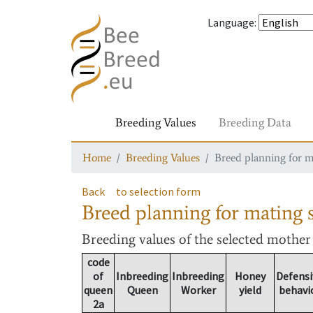
Language
:
Breeding Values
Breeding Data
Home
Breeding Values
Breed planning for m
Back
to selection form
Breed planning for mating s
Breeding values
of the selected mothe
code
of
Inbreeding
Inbreeding
Honey
Defensi
queen
Queen
Worker
yield
behavi
2a