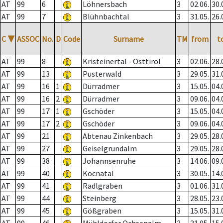
AT
99
6
Löhnersbach
3
02.06.
30.
AT
99
7
Blühnbachtal
3
31.05.
26.
C
▼
ASSOC
No.
D
Code
Surname
TM
from
t
AT
99
8
Kristeinertal - Osttirol
3
02.06.
28.
AT
99
13
Pusterwald
3
29.05.
31.
AT
99
16
1
Dürradmer
3
15.05.
04.
AT
99
16
2
Dürradmer
3
09.06.
04.
AT
99
17
1
Gschöder
3
15.05.
04.
AT
99
17
2
Gschöder
3
09.06.
04.
AT
99
21
Abtenau Zinkenbach
3
29.05.
28.
AT
99
27
Geiselgrundalm
3
29.05.
28.
AT
99
38
Johannsenruhe
3
14.06.
09.
AT
99
40
Kocnatal
3
30.05.
14.
AT
99
41
Radlgraben
3
01.06.
31.
AT
99
44
Steinberg
3
28.05.
23.
AT
99
45
Gößgraben
3
15.05.
31.