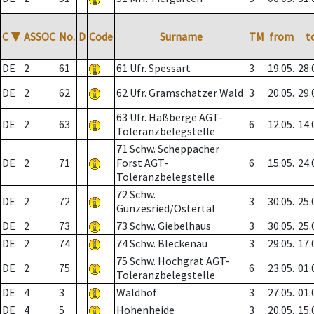
C
▼
ASSOC
No.
D
Code
Surname
TM
from
t
DE
2
61
61 Ufr. Spessart
3
19.05.
28.
DE
2
62
62 Ufr. Gramschatzer Wald
3
20.05.
29.
63 Ufr. Haßberge AGT-
DE
2
63
6
12.05.
14.
Toleranzbelegstelle
71 Schw. Scheppacher
DE
2
71
Forst AGT-
6
15.05.
24.
Toleranzbelegstelle
72 Schw.
DE
2
72
3
30.05.
25.
Gunzesried/Ostertal
DE
2
73
73 Schw. Giebelhaus
3
30.05.
25.
DE
2
74
74 Schw. Bleckenau
3
29.05.
17.
75 Schw. Hochgrat AGT-
DE
2
75
6
23.05.
01.
Toleranzbelegstelle
DE
4
3
Waldhof
3
27.05.
01.
DE
4
5
Hohenheide
3
20.05.
15.