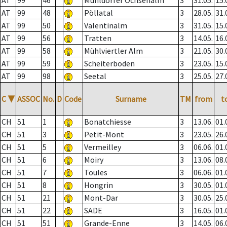
AT
99
46
Mühldorfer Ochsenalm
3
31.05.
15.
AT
99
48
Pöllatal
3
28.05.
31.
AT
99
50
Valentinalm
3
31.05.
15.
AT
99
56
Tratten
3
14.05.
16.
AT
99
58
Mühlviertler Alm
3
21.05.
30.
AT
99
59
Scheiterboden
3
23.05.
15.
AT
99
98
Seetal
3
25.05.
27.
C
▼
ASSOC
No.
D
Code
Surname
TM
from
t
CH
51
1
Bonatchiesse
3
13.06.
01.
CH
51
3
Petit-Mont
3
23.05.
26.
CH
51
5
Vermeilley
3
06.06.
01.
CH
51
6
Moiry
3
13.06.
08.
CH
51
7
Toules
3
06.06.
01.
CH
51
8
Hongrin
3
30.05.
01.
CH
51
21
Mont-Dar
3
30.05.
25.
CH
51
22
SADE
3
16.05.
01.
CH
51
51
Grande-Enne
3
14.05.
06.