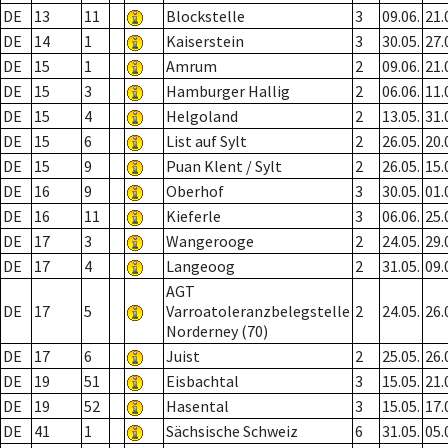
DE
13
11
Blockstelle
3
09.06.
21.
DE
14
1
Kaiserstein
3
30.05.
27.
DE
15
1
Amrum
2
09.06.
21.
DE
15
3
Hamburger Hallig
2
06.06.
11.
DE
15
4
Helgoland
2
13.05.
31.
DE
15
6
List auf Sylt
2
26.05.
20.
DE
15
9
Puan Klent / Sylt
2
26.05.
15.
DE
16
9
Oberhof
3
30.05.
01.
DE
16
11
Kieferle
3
06.06.
25.
DE
17
3
Wangerooge
2
24.05.
29.
DE
17
4
Langeoog
2
31.05.
09.
AGT
DE
17
5
Varroatoleranzbelegstelle
2
24.05.
26.
Norderney (70)
DE
17
6
Juist
2
25.05.
26.
DE
19
51
Eisbachtal
3
15.05.
21.
DE
19
52
Hasental
3
15.05.
17.
DE
41
1
Sächsische Schweiz
6
31.05.
05.