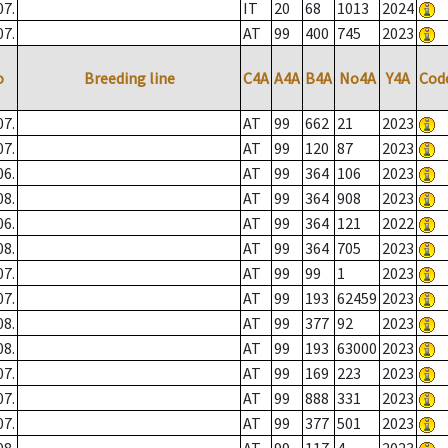
07.
IT
20
68
1013
2024
07.
AT
99
400
745
2023
o
Breeding line
C4A
A4A
B4A
No4A
Y4A
Cod
07.
AT
99
662
21
2023
07.
AT
99
120
87
2023
06.
AT
99
364
106
2023
08.
AT
99
364
908
2023
06.
AT
99
364
121
2022
08.
AT
99
364
705
2023
07.
AT
99
99
1
2023
07.
AT
99
193
62459
2023
08.
AT
99
377
92
2023
08.
AT
99
193
63000
2023
07.
AT
99
169
223
2023
07.
AT
99
888
331
2023
07.
AT
99
377
501
2023