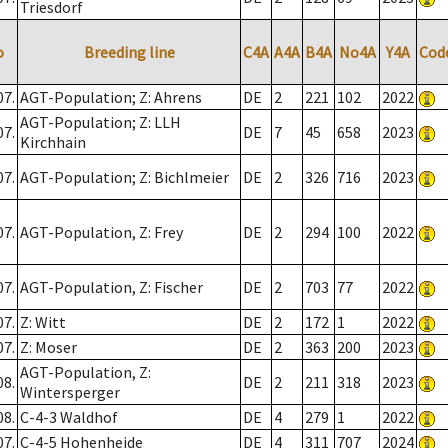
Triesdorf
o
Breeding line
C4A
A4A
B4A
No4A
Y4A
Cod
07.
AGT-Population; Z: Ahrens
DE
2
221
102
2022
AGT-Population; Z: LLH
07.
DE
7
45
658
2023
Kirchhain
07.
AGT-Population; Z: Bichlmeier
DE
2
326
716
2023
07.
AGT-Population, Z: Frey
DE
2
294
100
2022
07.
AGT-Population, Z: Fischer
DE
2
703
77
2022
07.
Z: Witt
DE
2
172
1
2022
07.
Z: Moser
DE
2
363
200
2023
AGT-Population, Z:
08.
DE
2
211
318
2023
Wintersperger
08.
C-4-3 Waldhof
DE
4
279
1
2022
07.
C-4-5 Hohenheide
DE
4
311
707
2024