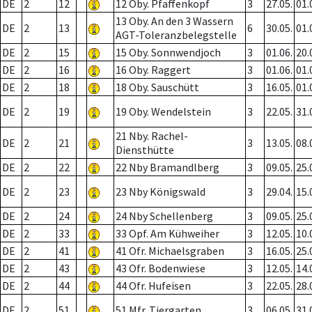
DE
2
12
12 Oby. Pfaffenkopf
3
27.05.
01.
13 Oby. An den 3 Wassern
DE
2
13
6
30.05.
01.
AGT-Toleranzbelegstelle
DE
2
15
15 Oby. Sonnwendjoch
3
01.06.
20.
DE
2
16
16 Oby. Raggert
3
01.06.
01.
DE
2
18
18 Oby. Sauschütt
3
16.05.
01.
DE
2
19
19 Oby. Wendelstein
3
22.05.
31.
21 Nby. Rachel-
DE
2
21
3
13.05.
08.
Diensthütte
DE
2
22
22 Nby Bramandlberg
3
09.05.
25.
DE
2
23
23 Nby Königswald
3
29.04.
15.
DE
2
24
24 Nby Schellenberg
3
09.05.
25.
DE
2
33
33 Opf. Am Kühweiher
3
12.05.
10.
DE
2
41
41 Ofr. Michaelsgraben
3
16.05.
25.
DE
2
43
43 Ofr. Bodenwiese
3
12.05.
14.
DE
2
44
44 Ofr. Hufeisen
3
22.05.
28.
DE
2
51
51 Mfr. Tiergarten
3
06.05.
31.