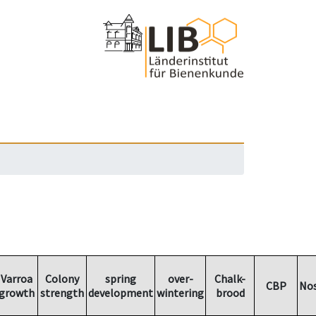
Varroa
Colony
spring
over-
Chalk-
CBP
No
growth
strength
development
wintering
brood