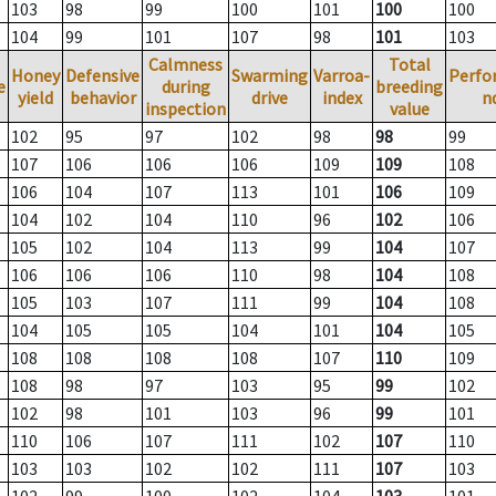
103
98
99
100
101
100
100
104
99
101
107
98
101
103
Calmness
Total
Honey
Defensive
Swarming
Varroa-
Perfo
e
during
breeding
yield
behavior
drive
index
n
inspection
value
102
95
97
102
98
98
99
107
106
106
106
109
109
108
106
104
107
113
101
106
109
104
102
104
110
96
102
106
105
102
104
113
99
104
107
106
106
106
110
98
104
108
105
103
107
111
99
104
108
104
105
105
104
101
104
105
108
108
108
108
107
110
109
108
98
97
103
95
99
102
102
98
101
103
96
99
101
110
106
107
111
102
107
110
103
103
102
102
111
107
103