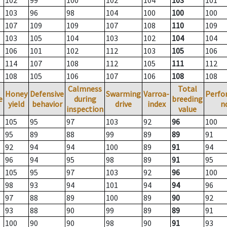
102
99
100
102
104
103
101
103
96
98
104
100
100
100
107
109
109
107
108
110
109
103
105
104
103
102
104
104
106
101
102
112
103
105
106
114
107
108
112
105
111
112
108
105
106
107
106
108
108
Calmness
Total
Honey
Defensive
Swarming
Varroa-
Perfo
e
during
breeding
yield
behavior
drive
index
n
inspection
value
105
95
97
103
92
96
100
95
89
88
99
89
89
91
92
94
94
100
89
91
94
96
94
95
98
89
91
95
105
95
97
103
92
96
100
98
93
94
101
94
94
96
97
88
89
100
89
90
92
93
88
90
99
89
89
91
100
90
90
98
90
91
93