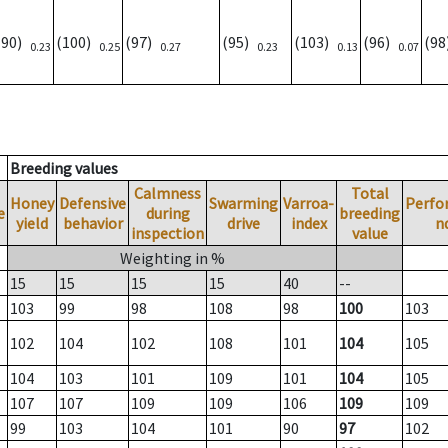
(90)
(100)
(97)
(95)
(103)
(96)
(9
0.23
0.25
0.27
0.23
0.13
0.07
Breeding values
Calmness
Total
Honey
Defensive
Swarming
Varroa-
Perfo
e
during
breeding
yield
behavior
drive
index
n
inspection
value
Weighting in %
15
15
15
15
40
--
103
99
98
108
98
100
103
102
104
102
108
101
104
105
104
103
101
109
101
104
105
107
107
109
109
106
109
109
99
103
104
101
90
97
102