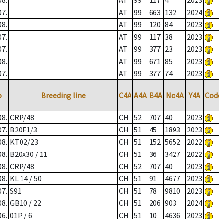
08.
AT
99
117
4
2023
07.
AT
99
663
132
2024
08.
AT
99
120
84
2023
07.
AT
99
117
38
2023
07.
AT
99
377
23
2023
08.
AT
99
671
85
2023
07.
AT
99
377
74
2023
o
Breeding line
C4A
A4A
B4A
No4A
Y4A
Cod
08.
CRP/48
CH
52
707
40
2023
07.
B20F1/3
CH
51
45
1893
2023
08.
KT02/23
CH
51
152
5652
2022
08.
B20x30 / 11
CH
51
36
3427
2022
08.
CRP/48
CH
52
707
40
2023
08.
KL 14 / 50
CH
51
91
4677
2023
07.
S91
CH
51
78
9810
2023
08.
GB10 / 22
CH
51
206
903
2024
06.
01P / 6
CH
51
10
4636
2023