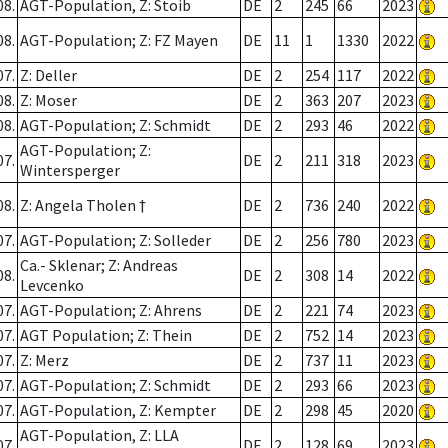
08.
AGT-Population, Z: Stoib
DE
2
245
66
2023
08.
AGT-Population; Z: FZ Mayen
DE
11
1
1330
2022
07.
Z: Deller
DE
2
254
117
2022
08.
Z: Moser
DE
2
363
207
2023
08.
AGT-Population; Z: Schmidt
DE
2
293
46
2022
AGT-Population; Z:
07.
DE
2
211
318
2023
Wintersperger
08.
Z: Angela Tholen †
DE
2
736
240
2022
07.
AGT-Population; Z: Solleder
DE
2
256
780
2023
Ca.- Sklenar; Z: Andreas
08.
DE
2
308
14
2022
Levcenko
07.
AGT-Population; Z: Ahrens
DE
2
221
74
2023
07.
AGT Population; Z: Thein
DE
2
752
14
2023
07.
Z: Merz
DE
2
737
11
2023
07.
AGT-Population; Z: Schmidt
DE
2
293
66
2023
07.
AGT-Population, Z: Kempter
DE
2
298
45
2020
AGT-Population, Z: LLA
07.
DE
2
128
69
2023