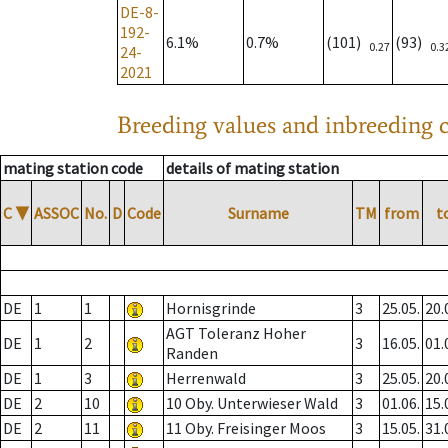
DE-8-
192-
6.1%
0.7%
(101)
(93)
0.27
0.3
24-
2021
Breeding values and inbreeding c
mating station code
details of mating station
C
▼
ASSOC
No.
D
Code
Surname
TM
from
t
DE
1
1
Hornisgrinde
3
25.05.
20.
AGT Toleranz Hoher
DE
1
2
3
16.05.
01.
Randen
DE
1
3
Herrenwald
3
25.05.
20.
DE
2
10
10 Oby. Unterwieser Wald
3
01.06.
15.
DE
2
11
11 Oby. Freisinger Moos
3
15.05.
31.