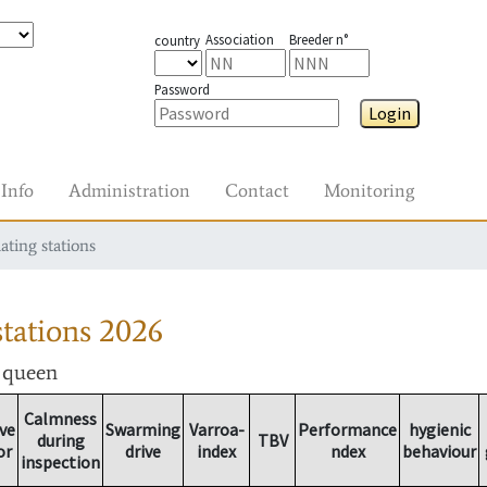
Association
Breeder n°
country
Password
Login
Info
Administration
Contact
Monitoring
ating stations
tations
2026
r queen
Calmness
ve
Swarming
Varroa-
Performance
hygienic
during
TBV
or
drive
index
ndex
behaviour
inspection