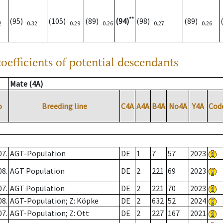
**
(95)
(105)
(89)
(94)
(98)
(89)
2
0.32
0.29
0.26
0.27
0.26
oefficients of potential descendants
Mate (4A)
o
Breeding line
C4A
A4A
B4A
No4A
Y4A
Cod
07.
AGT-Population
DE
1
7
57
2023
08.
AGT Population
DE
2
221
69
2023
07.
AGT Population
DE
2
221
70
2023
08.
AGT-Population; Z: Köpke
DE
2
632
52
2024
07.
AGT-Population; Z: Ott
DE
2
227
167
2021