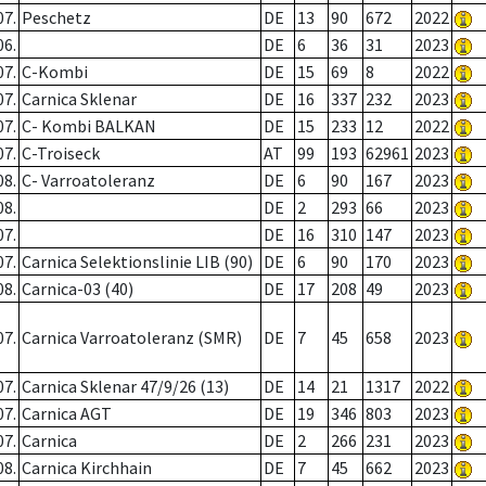
07.
Peschetz
DE
13
90
672
2022
06.
DE
6
36
31
2023
07.
C-Kombi
DE
15
69
8
2022
07.
Carnica Sklenar
DE
16
337
232
2023
07.
C- Kombi BALKAN
DE
15
233
12
2022
07.
C-Troiseck
AT
99
193
62961
2023
08.
C- Varroatoleranz
DE
6
90
167
2023
08.
DE
2
293
66
2023
07.
DE
16
310
147
2023
07.
Carnica Selektionslinie LIB (90)
DE
6
90
170
2023
08.
Carnica-03 (40)
DE
17
208
49
2023
07.
Carnica Varroatoleranz (SMR)
DE
7
45
658
2023
07.
Carnica Sklenar 47/9/26 (13)
DE
14
21
1317
2022
07.
Carnica AGT
DE
19
346
803
2023
07.
Carnica
DE
2
266
231
2023
08.
Carnica Kirchhain
DE
7
45
662
2023