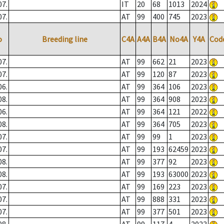
07.
IT
20
68
1013
2024
07.
AT
99
400
745
2023
o
Breeding line
C4A
A4A
B4A
No4A
Y4A
Cod
07.
AT
99
662
21
2023
07.
AT
99
120
87
2023
06.
AT
99
364
106
2023
08.
AT
99
364
908
2023
06.
AT
99
364
121
2022
08.
AT
99
364
705
2023
07.
AT
99
99
1
2023
07.
AT
99
193
62459
2023
08.
AT
99
377
92
2023
08.
AT
99
193
63000
2023
07.
AT
99
169
223
2023
07.
AT
99
888
331
2023
07.
AT
99
377
501
2023