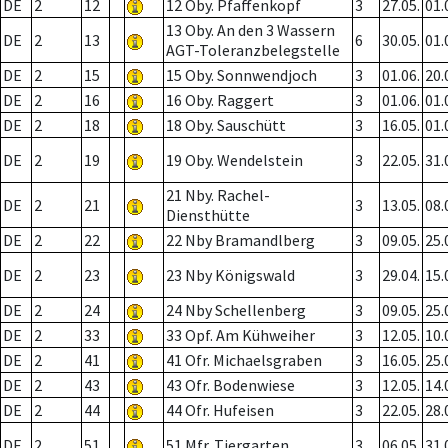
DE
2
12
12 Oby. Pfaffenkopf
3
27.05.
01.
13 Oby. An den 3 Wassern
DE
2
13
6
30.05.
01.
AGT-Toleranzbelegstelle
DE
2
15
15 Oby. Sonnwendjoch
3
01.06.
20.
DE
2
16
16 Oby. Raggert
3
01.06.
01.
DE
2
18
18 Oby. Sauschütt
3
16.05.
01.
DE
2
19
19 Oby. Wendelstein
3
22.05.
31.
21 Nby. Rachel-
DE
2
21
3
13.05.
08.
Diensthütte
DE
2
22
22 Nby Bramandlberg
3
09.05.
25.
DE
2
23
23 Nby Königswald
3
29.04.
15.
DE
2
24
24 Nby Schellenberg
3
09.05.
25.
DE
2
33
33 Opf. Am Kühweiher
3
12.05.
10.
DE
2
41
41 Ofr. Michaelsgraben
3
16.05.
25.
DE
2
43
43 Ofr. Bodenwiese
3
12.05.
14.
DE
2
44
44 Ofr. Hufeisen
3
22.05.
28.
DE
2
51
51 Mfr. Tiergarten
3
06.05.
31.