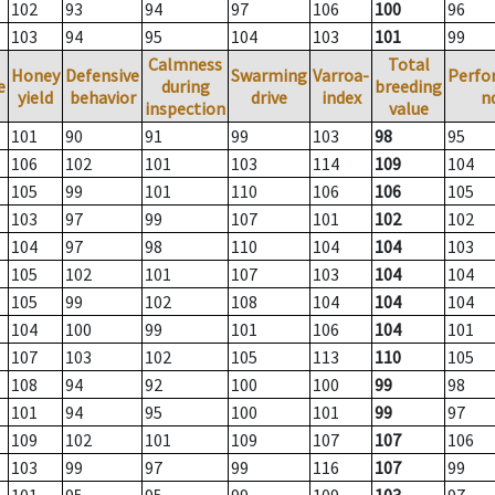
102
93
94
97
106
100
96
103
94
95
104
103
101
99
Calmness
Total
Honey
Defensive
Swarming
Varroa-
Perfo
e
during
breeding
yield
behavior
drive
index
n
inspection
value
101
90
91
99
103
98
95
106
102
101
103
114
109
104
105
99
101
110
106
106
105
103
97
99
107
101
102
102
104
97
98
110
104
104
103
105
102
101
107
103
104
104
105
99
102
108
104
104
104
104
100
99
101
106
104
101
107
103
102
105
113
110
105
108
94
92
100
100
99
98
101
94
95
100
101
99
97
109
102
101
109
107
107
106
103
99
97
99
116
107
99