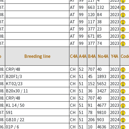
08.
AT
99
117
4
2023
07.
AT
99
663
132
2024
08.
AT
99
120
84
2023
07.
AT
99
117
38
2023
07.
AT
99
377
23
2023
08.
AT
99
671
85
2023
07.
AT
99
377
74
2023
o
Breeding line
C4A
A4A
B4A
No4A
Y4A
Cod
08.
CRP/48
CH
52
707
40
2023
07.
B20F1/3
CH
51
45
1893
2023
08.
KT02/23
CH
51
152
5652
2022
08.
B20x30 / 11
CH
51
36
3427
2022
08.
CRP/48
CH
52
707
40
2023
08.
KL 14 / 50
CH
51
91
4677
2023
07.
S91
CH
51
78
9810
2023
08.
GB10 / 22
CH
51
206
903
2024
06.
01P / 6
CH
51
10
4636
2023