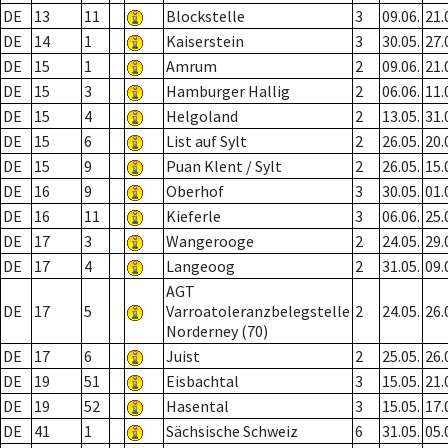
DE
13
11
Blockstelle
3
09.06.
21.
DE
14
1
Kaiserstein
3
30.05.
27.
DE
15
1
Amrum
2
09.06.
21.
DE
15
3
Hamburger Hallig
2
06.06.
11.
DE
15
4
Helgoland
2
13.05.
31.
DE
15
6
List auf Sylt
2
26.05.
20.
DE
15
9
Puan Klent / Sylt
2
26.05.
15.
DE
16
9
Oberhof
3
30.05.
01.
DE
16
11
Kieferle
3
06.06.
25.
DE
17
3
Wangerooge
2
24.05.
29.
DE
17
4
Langeoog
2
31.05.
09.
AGT
DE
17
5
Varroatoleranzbelegstelle
2
24.05.
26.
Norderney (70)
DE
17
6
Juist
2
25.05.
26.
DE
19
51
Eisbachtal
3
15.05.
21.
DE
19
52
Hasental
3
15.05.
17.
DE
41
1
Sächsische Schweiz
6
31.05.
05.