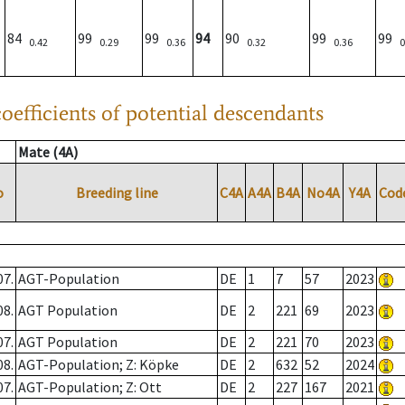
84
99
99
94
90
99
99
0.42
0.29
0.36
0.32
0.36
0
oefficients of potential descendants
Mate (4A)
o
Breeding line
C4A
A4A
B4A
No4A
Y4A
Cod
07.
AGT-Population
DE
1
7
57
2023
08.
AGT Population
DE
2
221
69
2023
07.
AGT Population
DE
2
221
70
2023
08.
AGT-Population; Z: Köpke
DE
2
632
52
2024
07.
AGT-Population; Z: Ott
DE
2
227
167
2021