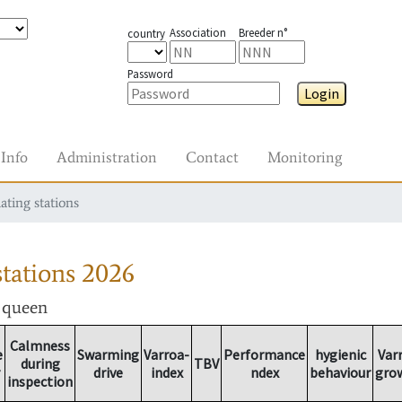
Association
Breeder n°
country
Password
Login
Info
Administration
Contact
Monitoring
ating stations
tations
2026
r queen
Calmness
e
Swarming
Varroa-
Performance
hygienic
Var
during
TBV
drive
index
ndex
behaviour
gro
inspection