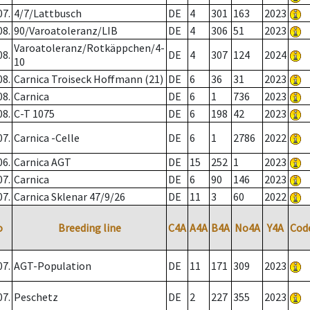
07.
4/7/Lattbusch
DE
4
301
163
2023
08.
90/Varoatoleranz/LIB
DE
4
306
51
2023
Varoatoleranz/Rotkäppchen/4-
08.
DE
4
307
124
2024
10
08.
Carnica Troiseck Hoffmann (21)
DE
6
36
31
2023
08.
Carnica
DE
6
1
736
2023
08.
C-T 1075
DE
6
198
42
2023
07.
Carnica -Celle
DE
6
1
2786
2022
06.
Carnica AGT
DE
15
252
1
2023
07.
Carnica
DE
6
90
146
2023
07.
Carnica Sklenar 47/9/26
DE
11
3
60
2022
o
Breeding line
C4A
A4A
B4A
No4A
Y4A
Cod
07.
AGT-Population
DE
11
171
309
2023
07.
Peschetz
DE
2
227
355
2023