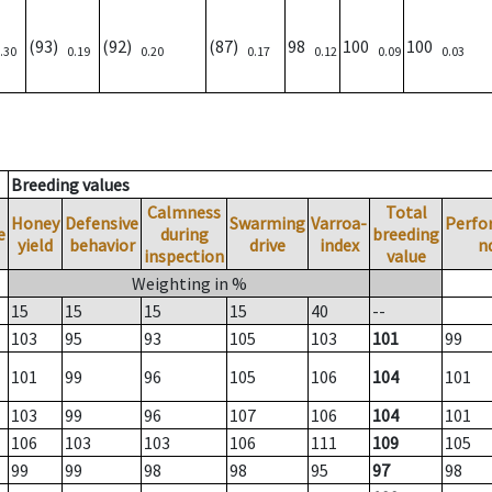
(93)
(92)
(87)
98
100
100
.30
0.19
0.20
0.17
0.12
0.09
0.03
Breeding values
Calmness
Total
Honey
Defensive
Swarming
Varroa-
Perfo
e
during
breeding
yield
behavior
drive
index
n
inspection
value
Weighting in %
15
15
15
15
40
--
103
95
93
105
103
101
99
101
99
96
105
106
104
101
103
99
96
107
106
104
101
106
103
103
106
111
109
105
99
99
98
98
95
97
98