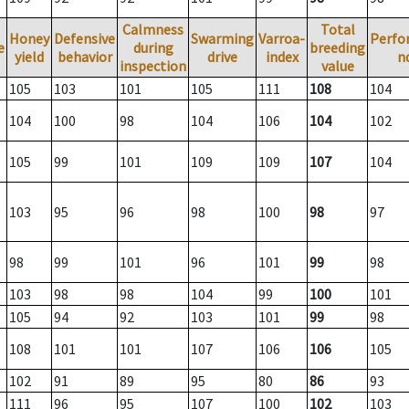
Calmness
Total
Honey
Defensive
Swarming
Varroa-
Perfo
e
during
breeding
yield
behavior
drive
index
n
inspection
value
105
103
101
105
111
108
104
104
100
98
104
106
104
102
105
99
101
109
109
107
104
103
95
96
98
100
98
97
98
99
101
96
101
99
98
103
98
98
104
99
100
101
105
94
92
103
101
99
98
108
101
101
107
106
106
105
102
91
89
95
80
86
93
111
96
95
107
100
102
103