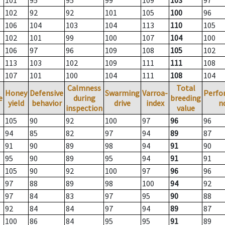
101
95
95
99
109
103
97
102
92
92
101
105
100
96
106
104
103
104
113
110
105
102
101
99
100
107
104
100
106
97
96
109
108
105
102
113
103
102
109
111
111
108
107
101
100
104
111
108
104
Calmness
Total
Honey
Defensive
Swarming
Varroa-
Perfo
e
during
breeding
yield
behavior
drive
index
n
inspection
value
105
90
92
100
97
96
96
94
85
82
97
94
89
87
91
90
89
98
94
91
90
95
90
89
95
94
91
91
105
90
92
100
97
96
96
97
88
89
98
100
94
92
97
84
83
97
95
90
88
92
84
84
97
94
89
87
100
86
84
95
95
91
89