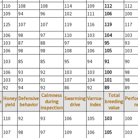
110
108
108
114
109
112
112
109
94
96
102
111
106
100
125
107
107
119
116
119
117
106
98
97
110
103
104
103
103
87
88
97
99
95
93
106
98
98
108
106
105
103
103
85
85
95
94
91
90
106
93
92
103
103
100
98
103
93
91
107
104
101
98
92
94
92
86
92
89
89
Calmness
Total
Honey
Defensive
Swarming
Varroa-
Perfo
e
during
breeding
yield
behavior
drive
index
n
inspection
value
110
92
93
106
105
103
100
107
98
97
109
106
105
103