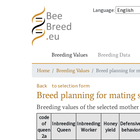
Language
:
Breeding Values
Breeding Data
Home
Breeding Values
Breed planning for m
Back
to selection form
Breed planning for mating s
Breeding values
of the selected mothe
code
of
Inbreeding
Inbreeding
Honey
Defensiv
queen
Queen
Worker
yield
behavior
2a