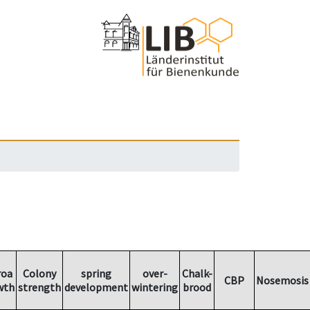
roa
Colony
spring
over-
Chalk-
CBP
Nosemosis
wth
strength
development
wintering
brood