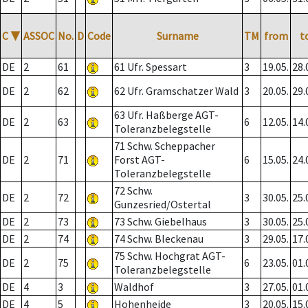
C
▼
ASSOC
No.
D
Code
Surname
TM
from
t
DE
2
61
61 Ufr. Spessart
3
19.05.
28.
DE
2
62
62 Ufr. Gramschatzer Wald
3
20.05.
29.
63 Ufr. Haßberge AGT-
DE
2
63
6
12.05.
14.
Toleranzbelegstelle
71 Schw. Scheppacher
DE
2
71
Forst AGT-
6
15.05.
24.
Toleranzbelegstelle
72 Schw.
DE
2
72
3
30.05.
25.
Gunzesried/Ostertal
DE
2
73
73 Schw. Giebelhaus
3
30.05.
25.
DE
2
74
74 Schw. Bleckenau
3
29.05.
17.
75 Schw. Hochgrat AGT-
DE
2
75
6
23.05.
01.
Toleranzbelegstelle
DE
4
3
Waldhof
3
27.05.
01.
DE
4
5
Hohenheide
3
20.05.
15.