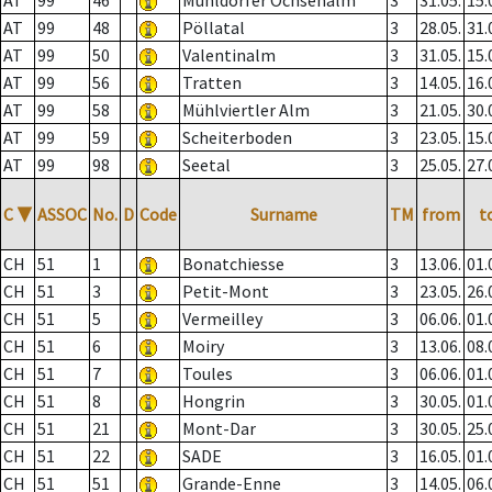
AT
99
46
Mühldorfer Ochsenalm
3
31.05.
15.
AT
99
48
Pöllatal
3
28.05.
31.
AT
99
50
Valentinalm
3
31.05.
15.
AT
99
56
Tratten
3
14.05.
16.
AT
99
58
Mühlviertler Alm
3
21.05.
30.
AT
99
59
Scheiterboden
3
23.05.
15.
AT
99
98
Seetal
3
25.05.
27.
C
▼
ASSOC
No.
D
Code
Surname
TM
from
t
CH
51
1
Bonatchiesse
3
13.06.
01.
CH
51
3
Petit-Mont
3
23.05.
26.
CH
51
5
Vermeilley
3
06.06.
01.
CH
51
6
Moiry
3
13.06.
08.
CH
51
7
Toules
3
06.06.
01.
CH
51
8
Hongrin
3
30.05.
01.
CH
51
21
Mont-Dar
3
30.05.
25.
CH
51
22
SADE
3
16.05.
01.
CH
51
51
Grande-Enne
3
14.05.
06.