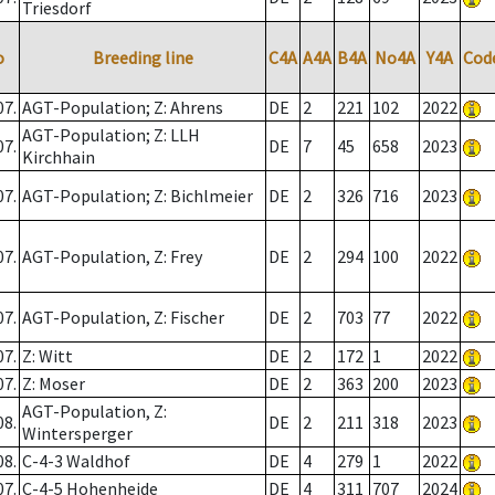
Triesdorf
o
Breeding line
C4A
A4A
B4A
No4A
Y4A
Cod
07.
AGT-Population; Z: Ahrens
DE
2
221
102
2022
AGT-Population; Z: LLH
07.
DE
7
45
658
2023
Kirchhain
07.
AGT-Population; Z: Bichlmeier
DE
2
326
716
2023
07.
AGT-Population, Z: Frey
DE
2
294
100
2022
07.
AGT-Population, Z: Fischer
DE
2
703
77
2022
07.
Z: Witt
DE
2
172
1
2022
07.
Z: Moser
DE
2
363
200
2023
AGT-Population, Z:
08.
DE
2
211
318
2023
Wintersperger
08.
C-4-3 Waldhof
DE
4
279
1
2022
07.
C-4-5 Hohenheide
DE
4
311
707
2024