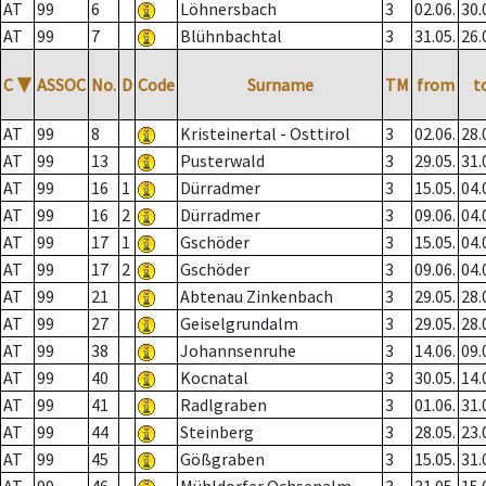
AT
99
6
Löhnersbach
3
02.06.
30.
AT
99
7
Blühnbachtal
3
31.05.
26.
C
▼
ASSOC
No.
D
Code
Surname
TM
from
t
AT
99
8
Kristeinertal - Osttirol
3
02.06.
28.
AT
99
13
Pusterwald
3
29.05.
31.
AT
99
16
1
Dürradmer
3
15.05.
04.
AT
99
16
2
Dürradmer
3
09.06.
04.
AT
99
17
1
Gschöder
3
15.05.
04.
AT
99
17
2
Gschöder
3
09.06.
04.
AT
99
21
Abtenau Zinkenbach
3
29.05.
28.
AT
99
27
Geiselgrundalm
3
29.05.
28.
AT
99
38
Johannsenruhe
3
14.06.
09.
AT
99
40
Kocnatal
3
30.05.
14.
AT
99
41
Radlgraben
3
01.06.
31.
AT
99
44
Steinberg
3
28.05.
23.
AT
99
45
Gößgraben
3
15.05.
31.