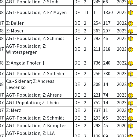
08.
AGT-Population, Z: Stoib
DE
2
245
66
2023
08.
AGT-Population; Z: FZ Mayen
DE
11
1
1330
2022
07.
Z: Deller
DE
2
254
117
2022
08.
Z: Moser
DE
2
363
207
2023
08.
AGT-Population; Z: Schmidt
DE
2
293
46
2022
AGT-Population; Z:
07.
DE
2
211
318
2023
Wintersperger
08.
Z: Angela Tholen †
DE
2
736
240
2022
07.
AGT-Population; Z: Solleder
DE
2
256
780
2023
Ca.- Sklenar; Z: Andreas
08.
DE
2
308
14
2022
Levcenko
07.
AGT-Population; Z: Ahrens
DE
2
221
74
2023
07.
AGT Population; Z: Thein
DE
2
752
14
2023
07.
Z: Merz
DE
2
737
11
2023
07.
AGT-Population; Z: Schmidt
DE
2
293
66
2023
07.
AGT-Population, Z: Kempter
DE
2
298
45
2020
AGT-Population, Z: LLA
07.
DE
2
128
69
2023