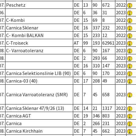
07.
Peschetz
DE
13
90
672
2022
06.
DE
6
36
31
2023
07.
C-Kombi
DE
15
69
8
2022
07.
Carnica Sklenar
DE
16
337
232
2023
07.
C- Kombi BALKAN
DE
15
233
12
2022
07.
C-Troiseck
AT
99
193
62961
2023
08.
C- Varroatoleranz
DE
6
90
167
2023
08.
DE
2
293
66
2023
07.
DE
16
310
147
2023
07.
Carnica Selektionslinie LIB (90)
DE
6
90
170
2023
08.
Carnica-03 (40)
DE
17
208
49
2023
07.
Carnica Varroatoleranz (SMR)
DE
7
45
658
2023
07.
Carnica Sklenar 47/9/26 (13)
DE
14
21
1317
2022
07.
Carnica AGT
DE
19
346
803
2023
07.
Carnica
DE
2
266
231
2023
08.
Carnica Kirchhain
DE
7
45
662
2023