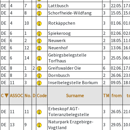
DE
4
7
Lattbusch
3
22.05.
17.
DE
4
8
Schorfheide-Wildfang
3
15.05.
15.
DE
4
10
Rotkäppchen
3
01.06.
01.
DE
6
1
Spiekeroog
2
02.06.
02.
DE
6
2
Neuwerk
2
18.05.
11.
DE
6
12
Neuenhof
3
13.06.
16.
Gebirgsbelegstelle
DE
6
14
3
25.05.
06.
Torfhaus
DE
8
1
2
Greifswalder Oie
6
02.06.
17.
DE
8
3
Dornbusch
2
26.06.
23.
DE
11
3
Inselbelegstelle Borkum
2
09.05.
18.
C
▼
ASSOC
No.
D
Code
Surname
TM
from
t
Erbeskopf AGT-
DE
11
11
3
26.05.
21.
Toleranzbelegstelle
Naturpark Erzgebirge-
DE
13
9
3
29.05.
10.
Vogtland