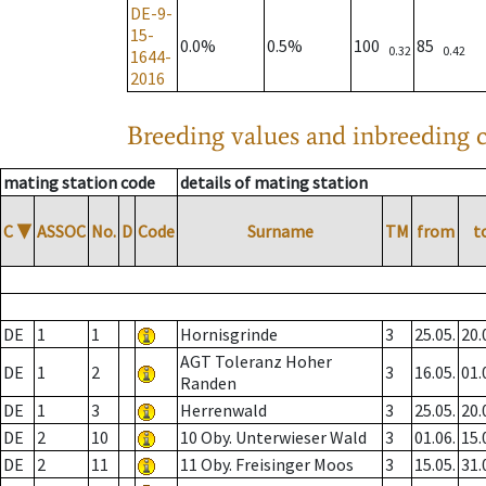
DE-9-
15-
0.0%
0.5%
100
85
0.32
0.42
1644-
2016
Breeding values and inbreeding c
mating station code
details of mating station
C
▼
ASSOC
No.
D
Code
Surname
TM
from
t
DE
1
1
Hornisgrinde
3
25.05.
20.
AGT Toleranz Hoher
DE
1
2
3
16.05.
01.
Randen
DE
1
3
Herrenwald
3
25.05.
20.
DE
2
10
10 Oby. Unterwieser Wald
3
01.06.
15.
DE
2
11
11 Oby. Freisinger Moos
3
15.05.
31.