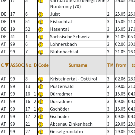
DE
17
5
Varroatoleranzbelegstelle
2
24.05.
26.
Norderney (70)
DE
17
6
Juist
2
25.05.
26.
DE
19
51
Eisbachtal
3
15.05.
21.
DE
19
52
Hasental
3
15.05.
17.
DE
41
1
Sächsische Schweiz
6
31.05.
05.
AT
99
6
Löhnersbach
3
02.06.
30.
AT
99
7
Blühnbachtal
3
31.05.
26.
C
▼
ASSOC
No.
D
Code
Surname
TM
from
t
AT
99
8
Kristeinertal - Osttirol
3
02.06.
28.
AT
99
13
Pusterwald
3
29.05.
31.
AT
99
16
1
Dürradmer
3
15.05.
04.
AT
99
16
2
Dürradmer
3
09.06.
04.
AT
99
17
1
Gschöder
3
15.05.
04.
AT
99
17
2
Gschöder
3
09.06.
04.
AT
99
21
Abtenau Zinkenbach
3
29.05.
28.
AT
99
27
Geiselgrundalm
3
29.05.
28.