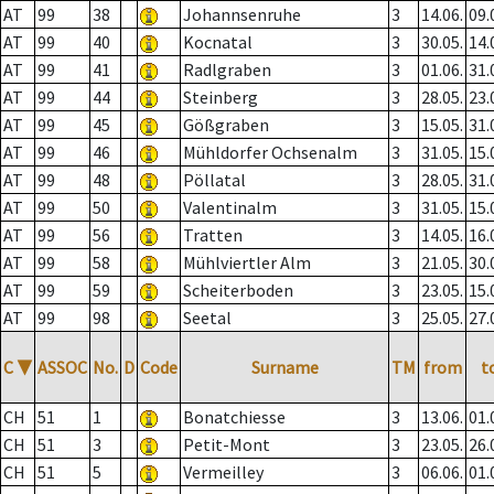
AT
99
38
Johannsenruhe
3
14.06.
09.
AT
99
40
Kocnatal
3
30.05.
14.
AT
99
41
Radlgraben
3
01.06.
31.
AT
99
44
Steinberg
3
28.05.
23.
AT
99
45
Gößgraben
3
15.05.
31.
AT
99
46
Mühldorfer Ochsenalm
3
31.05.
15.
AT
99
48
Pöllatal
3
28.05.
31.
AT
99
50
Valentinalm
3
31.05.
15.
AT
99
56
Tratten
3
14.05.
16.
AT
99
58
Mühlviertler Alm
3
21.05.
30.
AT
99
59
Scheiterboden
3
23.05.
15.
AT
99
98
Seetal
3
25.05.
27.
C
▼
ASSOC
No.
D
Code
Surname
TM
from
t
CH
51
1
Bonatchiesse
3
13.06.
01.
CH
51
3
Petit-Mont
3
23.05.
26.
CH
51
5
Vermeilley
3
06.06.
01.