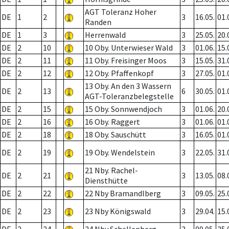
AGT Toleranz Hoher
DE
1
2
3
16.05.
01.
Randen
DE
1
3
Herrenwald
3
25.05.
20.
DE
2
10
10 Oby. Unterwieser Wald
3
01.06.
15.
DE
2
11
11 Oby. Freisinger Moos
3
15.05.
31.
DE
2
12
12 Oby. Pfaffenkopf
3
27.05.
01.
13 Oby. An den 3 Wassern
DE
2
13
6
30.05.
01.
AGT-Toleranzbelegstelle
DE
2
15
15 Oby. Sonnwendjoch
3
01.06.
20.
DE
2
16
16 Oby. Raggert
3
01.06.
01.
DE
2
18
18 Oby. Sauschütt
3
16.05.
01.
DE
2
19
19 Oby. Wendelstein
3
22.05.
31.
21 Nby. Rachel-
DE
2
21
3
13.05.
08.
Diensthütte
DE
2
22
22 Nby Bramandlberg
3
09.05.
25.
DE
2
23
23 Nby Königswald
3
29.04.
15.