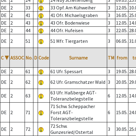
DE
2
24
24 Nby Schellenberg
3
09.05.
25.
DE
2
33
33 Opf. Am Kühweiher
3
12.05.
10.
DE
2
41
41 Ofr. Michaelsgraben
3
16.05.
25.
DE
2
43
43 Ofr. Bodenwiese
3
12.05.
14.
DE
2
44
44 Ofr. Hufeisen
3
22.05.
28.
DE
2
51
51 Mfr. Tiergarten
3
06.05.
31.
C
▼
ASSOC
No.
D
Code
Surname
TM
from
t
DE
2
61
61 Ufr. Spessart
3
19.05.
28.
DE
2
62
62 Ufr. Gramschatzer Wald
3
20.05.
29.
63 Ufr. Haßberge AGT-
DE
2
63
6
12.05.
14.
Toleranzbelegstelle
71 Schw. Scheppacher
DE
2
71
Forst AGT-
6
15.05.
24.
Toleranzbelegstelle
72 Schw.
DE
2
72
3
30.05.
25.
Gunzesried/Ostertal