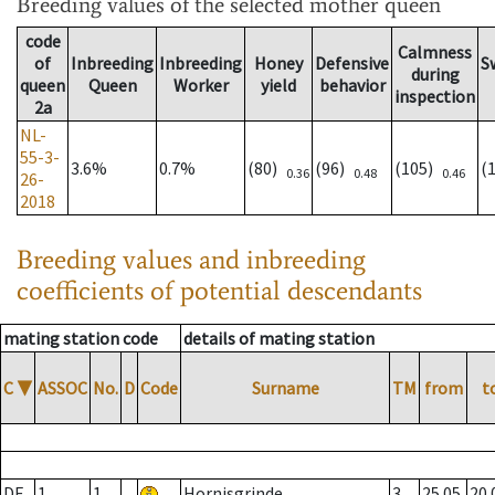
Breeding values
of the selected mother queen
code
Calmness
of
Inbreeding
Inbreeding
Honey
Defensive
S
during
queen
Queen
Worker
yield
behavior
inspection
2a
NL-
55-3-
3.6%
0.7%
(80)
(96)
(105)
(
0.36
0.48
0.46
26-
2018
Breeding values and inbreeding
coefficients of potential descendants
mating station code
details of mating station
C
▼
ASSOC
No.
D
Code
Surname
TM
from
t
DE
1
1
Hornisgrinde
3
25.05.
20.