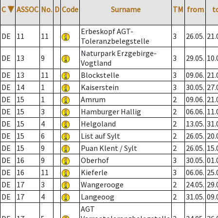
C
▼
ASSOC
No.
D
Code
Surname
TM
from
t
Erbeskopf AGT-
DE
11
11
3
26.05.
21.
Toleranzbelegstelle
Naturpark Erzgebirge-
DE
13
9
3
29.05.
10.
Vogtland
DE
13
11
Blockstelle
3
09.06.
21.
DE
14
1
Kaiserstein
3
30.05.
27.
DE
15
1
Amrum
2
09.06.
21.
DE
15
3
Hamburger Hallig
2
06.06.
11.
DE
15
4
Helgoland
2
13.05.
31.
DE
15
6
List auf Sylt
2
26.05.
20.
DE
15
9
Puan Klent / Sylt
2
26.05.
15.
DE
16
9
Oberhof
3
30.05.
01.
DE
16
11
Kieferle
3
06.06.
25.
DE
17
3
Wangerooge
2
24.05.
29.
DE
17
4
Langeoog
2
31.05.
09.
AGT