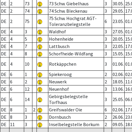
DE
2
73
73 Schw. Giebelhaus
3
30.05.
25.
DE
2
74
74 Schw. Bleckenau
3
29.05.
17.
75 Schw. Hochgrat AGT-
DE
2
75
6
23.05.
01.
Toleranzbelegstelle
DE
4
3
Waldhof
3
27.05.
01.
DE
4
5
Hohenheide
3
20.05.
15.
DE
4
7
Lattbusch
3
22.05.
17.
DE
4
8
Schorfheide-Wildfang
3
15.05.
15.
DE
4
10
Rotkäppchen
3
01.06.
01.
DE
6
1
Spiekeroog
2
02.06.
02.
DE
6
2
Neuwerk
2
18.05.
11.
DE
6
12
Neuenhof
3
13.06.
16.
Gebirgsbelegstelle
DE
6
14
3
25.05.
06.
Torfhaus
DE
8
1
2
Greifswalder Oie
6
02.06.
17.
DE
8
3
Dornbusch
2
26.06.
23.
DE
11
3
Inselbelegstelle Borkum
2
09.05.
18.