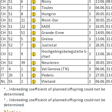
CH
51
6
Moiry
3
13.06.
08.
CH
51
7
Toules
3
06.06.
01.
CH
51
8
Hongrin
3
30.05.
01.
CH
51
21
Mont-Dar
3
30.05.
25.
CH
51
22
SADE
3
16.05.
01.
CH
51
51
Grande-Enne
3
14.05.
06.
CH
52
5
Greina
3
13.06.
31.
CH
52
7
Justistal
3
26.05.
31.
Hochgebirgsbelegstelle S-
CH
52
9
3
13.06.
26.
charl
CH
52
39
Nessleren
3
30.05.
29.
IT
4
1
Val Genova (TN)
3
06.06.
31.
IT
20
3
Pederü
3
27.05.
13.
NL
55
2
Vlieland
2
06.06.
05.
* ...
Inbreeding coefficient of planned offspring could not be
determined.
* ...
Inbreeding coefficient of planned offspring could not be
determined.