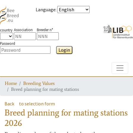
Language
:
Association
Breeder n°
country
Password
Login
Toggle
Home
Breeding Values
Breed planning for mating stations
Back
to selection form
Breed planning for mating stations
2026