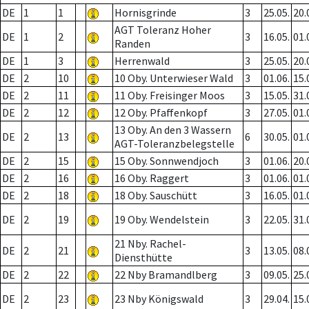
DE
1
1
Hornisgrinde
3
25.05.
20.
AGT Toleranz Hoher
DE
1
2
3
16.05.
01.
Randen
DE
1
3
Herrenwald
3
25.05.
20.
DE
2
10
10 Oby. Unterwieser Wald
3
01.06.
15.
DE
2
11
11 Oby. Freisinger Moos
3
15.05.
31.
DE
2
12
12 Oby. Pfaffenkopf
3
27.05.
01.
13 Oby. An den 3 Wassern
DE
2
13
6
30.05.
01.
AGT-Toleranzbelegstelle
DE
2
15
15 Oby. Sonnwendjoch
3
01.06.
20.
DE
2
16
16 Oby. Raggert
3
01.06.
01.
DE
2
18
18 Oby. Sauschütt
3
16.05.
01.
DE
2
19
19 Oby. Wendelstein
3
22.05.
31.
21 Nby. Rachel-
DE
2
21
3
13.05.
08.
Diensthütte
DE
2
22
22 Nby Bramandlberg
3
09.05.
25.
DE
2
23
23 Nby Königswald
3
29.04.
15.