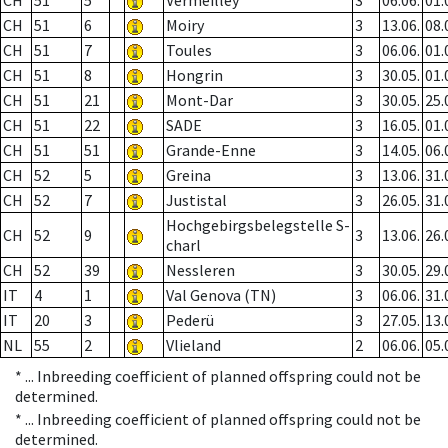
CH
51
5
Vermeilley
3
06.06.
01.
CH
51
6
Moiry
3
13.06.
08.
CH
51
7
Toules
3
06.06.
01.
CH
51
8
Hongrin
3
30.05.
01.
CH
51
21
Mont-Dar
3
30.05.
25.
CH
51
22
SADE
3
16.05.
01.
CH
51
51
Grande-Enne
3
14.05.
06.
CH
52
5
Greina
3
13.06.
31.
CH
52
7
Justistal
3
26.05.
31.
Hochgebirgsbelegstelle S-
CH
52
9
3
13.06.
26.
charl
CH
52
39
Nessleren
3
30.05.
29.
IT
4
1
Val Genova (TN)
3
06.06.
31.
IT
20
3
Pederü
3
27.05.
13.
NL
55
2
Vlieland
2
06.06.
05.
* ...
Inbreeding coefficient of planned offspring could not be
determined.
* ...
Inbreeding coefficient of planned offspring could not be
determined.