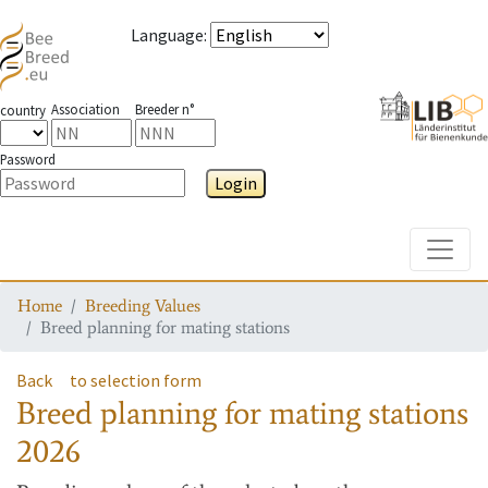
Language
:
Association
Breeder n°
country
Password
Login
Toggle
Home
Breeding Values
Breed planning for mating stations
Back
to selection form
Breed planning for mating stations
2026