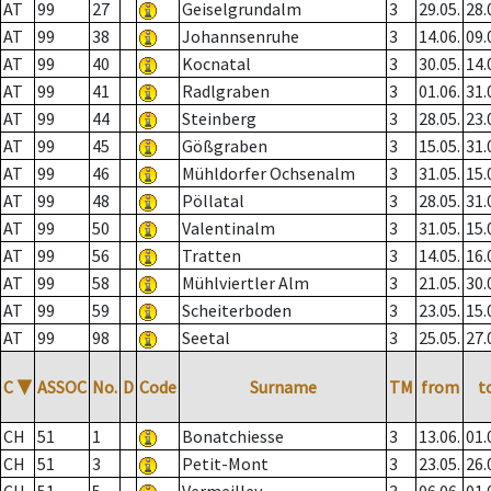
AT
99
27
Geiselgrundalm
3
29.05.
28.
AT
99
38
Johannsenruhe
3
14.06.
09.
AT
99
40
Kocnatal
3
30.05.
14.
AT
99
41
Radlgraben
3
01.06.
31.
AT
99
44
Steinberg
3
28.05.
23.
AT
99
45
Gößgraben
3
15.05.
31.
AT
99
46
Mühldorfer Ochsenalm
3
31.05.
15.
AT
99
48
Pöllatal
3
28.05.
31.
AT
99
50
Valentinalm
3
31.05.
15.
AT
99
56
Tratten
3
14.05.
16.
AT
99
58
Mühlviertler Alm
3
21.05.
30.
AT
99
59
Scheiterboden
3
23.05.
15.
AT
99
98
Seetal
3
25.05.
27.
C
▼
ASSOC
No.
D
Code
Surname
TM
from
t
CH
51
1
Bonatchiesse
3
13.06.
01.
CH
51
3
Petit-Mont
3
23.05.
26.