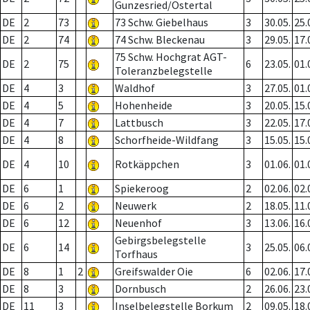
Gunzesried/Ostertal
DE
2
73
73 Schw. Giebelhaus
3
30.05.
25.
DE
2
74
74 Schw. Bleckenau
3
29.05.
17.
75 Schw. Hochgrat AGT-
DE
2
75
6
23.05.
01.
Toleranzbelegstelle
DE
4
3
Waldhof
3
27.05.
01.
DE
4
5
Hohenheide
3
20.05.
15.
DE
4
7
Lattbusch
3
22.05.
17.
DE
4
8
Schorfheide-Wildfang
3
15.05.
15.
DE
4
10
Rotkäppchen
3
01.06.
01.
DE
6
1
Spiekeroog
2
02.06.
02.
DE
6
2
Neuwerk
2
18.05.
11.
DE
6
12
Neuenhof
3
13.06.
16.
Gebirgsbelegstelle
DE
6
14
3
25.05.
06.
Torfhaus
DE
8
1
2
Greifswalder Oie
6
02.06.
17.
DE
8
3
Dornbusch
2
26.06.
23.
DE
11
3
Inselbelegstelle Borkum
2
09.05.
18.