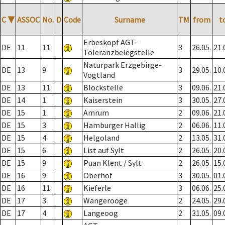
C
▼
ASSOC
No.
D
Code
Surname
TM
from
t
Erbeskopf AGT-
DE
11
11
3
26.05.
21.
Toleranzbelegstelle
Naturpark Erzgebirge-
DE
13
9
3
29.05.
10.
Vogtland
DE
13
11
Blockstelle
3
09.06.
21.
DE
14
1
Kaiserstein
3
30.05.
27.
DE
15
1
Amrum
2
09.06.
21.
DE
15
3
Hamburger Hallig
2
06.06.
11.
DE
15
4
Helgoland
2
13.05.
31.
DE
15
6
List auf Sylt
2
26.05.
20.
DE
15
9
Puan Klent / Sylt
2
26.05.
15.
DE
16
9
Oberhof
3
30.05.
01.
DE
16
11
Kieferle
3
06.06.
25.
DE
17
3
Wangerooge
2
24.05.
29.
DE
17
4
Langeoog
2
31.05.
09.