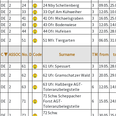
DE
2
24
24 Nby Schellenberg
3
09.05.
25.
DE
2
33
33 Opf. Am Kühweiher
3
12.05.
10.
DE
2
41
41 Ofr. Michaelsgraben
3
16.05.
25.
DE
2
43
43 Ofr. Bodenwiese
3
12.05.
14.
DE
2
44
44 Ofr. Hufeisen
3
22.05.
28.
DE
2
51
51 Mfr. Tiergarten
3
06.05.
31.
C
▼
ASSOC
No.
D
Code
Surname
TM
from
t
DE
2
61
61 Ufr. Spessart
3
19.05.
28.
DE
2
62
62 Ufr. Gramschatzer Wald
3
20.05.
29.
63 Ufr. Haßberge AGT-
DE
2
63
6
12.05.
14.
Toleranzbelegstelle
71 Schw. Scheppacher
DE
2
71
Forst AGT-
6
15.05.
24.
Toleranzbelegstelle
72 Schw.
DE
2
72
3
30.05.
25.