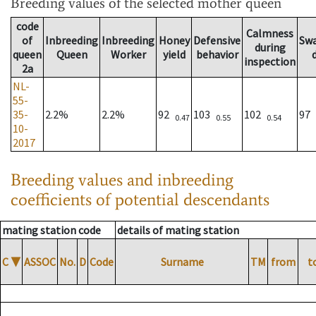
Breeding values
of the selected mother queen
code
Calmness
of
Inbreeding
Inbreeding
Honey
Defensive
Sw
during
queen
Queen
Worker
yield
behavior
inspection
2a
NL-
55-
35-
2.2%
2.2%
92
103
102
97
0.47
0.55
0.54
10-
2017
Breeding values and inbreeding
coefficients of potential descendants
mating station code
details of mating station
C
▼
ASSOC
No.
D
Code
Surname
TM
from
t