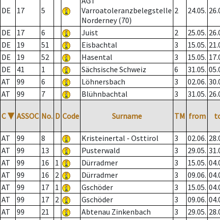
AGT
DE
17
5
Varroatoleranzbelegstelle
2
24.05.
26.
Norderney (70)
DE
17
6
Juist
2
25.05.
26.
DE
19
51
Eisbachtal
3
15.05.
21.
DE
19
52
Hasental
3
15.05.
17.
DE
41
1
Sächsische Schweiz
6
31.05.
05.
AT
99
6
Löhnersbach
3
02.06.
30.
AT
99
7
Blühnbachtal
3
31.05.
26.
C
▼
ASSOC
No.
D
Code
Surname
TM
from
t
AT
99
8
Kristeinertal - Osttirol
3
02.06.
28.
AT
99
13
Pusterwald
3
29.05.
31.
AT
99
16
1
Dürradmer
3
15.05.
04.
AT
99
16
2
Dürradmer
3
09.06.
04.
AT
99
17
1
Gschöder
3
15.05.
04.
AT
99
17
2
Gschöder
3
09.06.
04.
AT
99
21
Abtenau Zinkenbach
3
29.05.
28.