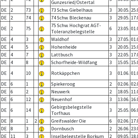
Gunzesried/Ostertal
DE
2
73
73 Schw. Giebelhaus
3
30.05.
25.
DE
2
74
74 Schw. Bleckenau
3
29.05.
17.
75 Schw. Hochgrat AGT-
DE
2
75
6
23.05.
01.
Toleranzbelegstelle
DE
4
3
Waldhof
3
27.05.
01.
DE
4
5
Hohenheide
3
20.05.
15.
DE
4
7
Lattbusch
3
22.05.
17.
DE
4
8
Schorfheide-Wildfang
3
15.05.
15.
DE
4
10
Rotkäppchen
3
01.06.
01.
DE
6
1
Spiekeroog
2
02.06.
02.
DE
6
2
Neuwerk
2
18.05.
11.
DE
6
12
Neuenhof
3
13.06.
16.
Gebirgsbelegstelle
DE
6
14
3
25.05.
06.
Torfhaus
DE
8
1
2
Greifswalder Oie
6
02.06.
17.
DE
8
3
Dornbusch
2
26.06.
23.
DE
11
3
Inselbelegstelle Borkum
2
09.05.
18.