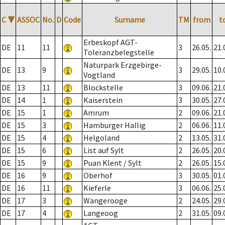
C
▼
ASSOC
No.
D
Code
Surname
TM
from
t
Erbeskopf AGT-
DE
11
11
3
26.05.
21.
Toleranzbelegstelle
Naturpark Erzgebirge-
DE
13
9
3
29.05.
10.
Vogtland
DE
13
11
Blockstelle
3
09.06.
21.
DE
14
1
Kaiserstein
3
30.05.
27.
DE
15
1
Amrum
2
09.06.
21.
DE
15
3
Hamburger Hallig
2
06.06.
11.
DE
15
4
Helgoland
2
13.05.
31.
DE
15
6
List auf Sylt
2
26.05.
20.
DE
15
9
Puan Klent / Sylt
2
26.05.
15.
DE
16
9
Oberhof
3
30.05.
01.
DE
16
11
Kieferle
3
06.06.
25.
DE
17
3
Wangerooge
2
24.05.
29.
DE
17
4
Langeoog
2
31.05.
09.