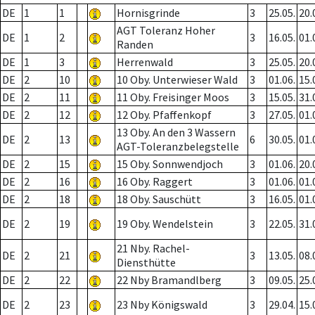
DE
1
1
Hornisgrinde
3
25.05.
20.
AGT Toleranz Hoher
DE
1
2
3
16.05.
01.
Randen
DE
1
3
Herrenwald
3
25.05.
20.
DE
2
10
10 Oby. Unterwieser Wald
3
01.06.
15.
DE
2
11
11 Oby. Freisinger Moos
3
15.05.
31.
DE
2
12
12 Oby. Pfaffenkopf
3
27.05.
01.
13 Oby. An den 3 Wassern
DE
2
13
6
30.05.
01.
AGT-Toleranzbelegstelle
DE
2
15
15 Oby. Sonnwendjoch
3
01.06.
20.
DE
2
16
16 Oby. Raggert
3
01.06.
01.
DE
2
18
18 Oby. Sauschütt
3
16.05.
01.
DE
2
19
19 Oby. Wendelstein
3
22.05.
31.
21 Nby. Rachel-
DE
2
21
3
13.05.
08.
Diensthütte
DE
2
22
22 Nby Bramandlberg
3
09.05.
25.
DE
2
23
23 Nby Königswald
3
29.04.
15.