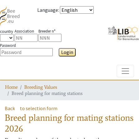
Language
:
Association
Breeder n°
country
Password
Login
Toggle
Home
Breeding Values
Breed planning for mating stations
Back
to selection form
Breed planning for mating stations
2026