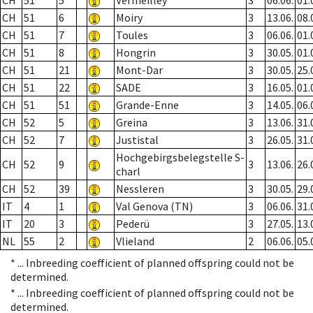
CH
51
5
Vermeilley
3
06.06.
01.
CH
51
6
Moiry
3
13.06.
08.
CH
51
7
Toules
3
06.06.
01.
CH
51
8
Hongrin
3
30.05.
01.
CH
51
21
Mont-Dar
3
30.05.
25.
CH
51
22
SADE
3
16.05.
01.
CH
51
51
Grande-Enne
3
14.05.
06.
CH
52
5
Greina
3
13.06.
31.
CH
52
7
Justistal
3
26.05.
31.
Hochgebirgsbelegstelle S-
CH
52
9
3
13.06.
26.
charl
CH
52
39
Nessleren
3
30.05.
29.
IT
4
1
Val Genova (TN)
3
06.06.
31.
IT
20
3
Pederü
3
27.05.
13.
NL
55
2
Vlieland
2
06.06.
05.
* ...
Inbreeding coefficient of planned offspring could not be
determined.
* ...
Inbreeding coefficient of planned offspring could not be
determined.