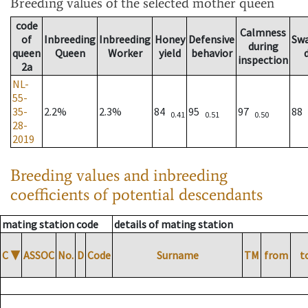
Breeding values
of the selected mother queen
code
Calmness
of
Inbreeding
Inbreeding
Honey
Defensive
Sw
during
queen
Queen
Worker
yield
behavior
inspection
2a
NL-
55-
35-
2.2%
2.3%
84
95
97
88
0.41
0.51
0.50
28-
2019
Breeding values and inbreeding
coefficients of potential descendants
mating station code
details of mating station
C
▼
ASSOC
No.
D
Code
Surname
TM
from
t