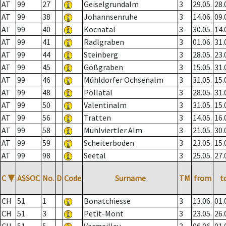
AT
99
27
Geiselgrundalm
3
29.05.
28.
AT
99
38
Johannsenruhe
3
14.06.
09.
AT
99
40
Kocnatal
3
30.05.
14.
AT
99
41
Radlgraben
3
01.06.
31.
AT
99
44
Steinberg
3
28.05.
23.
AT
99
45
Gößgraben
3
15.05.
31.
AT
99
46
Mühldorfer Ochsenalm
3
31.05.
15.
AT
99
48
Pöllatal
3
28.05.
31.
AT
99
50
Valentinalm
3
31.05.
15.
AT
99
56
Tratten
3
14.05.
16.
AT
99
58
Mühlviertler Alm
3
21.05.
30.
AT
99
59
Scheiterboden
3
23.05.
15.
AT
99
98
Seetal
3
25.05.
27.
C
▼
ASSOC
No.
D
Code
Surname
TM
from
t
CH
51
1
Bonatchiesse
3
13.06.
01.
CH
51
3
Petit-Mont
3
23.05.
26.