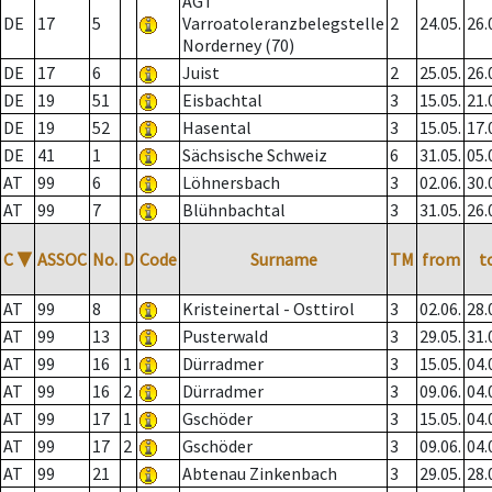
AGT
DE
17
5
Varroatoleranzbelegstelle
2
24.05.
26.
Norderney (70)
DE
17
6
Juist
2
25.05.
26.
DE
19
51
Eisbachtal
3
15.05.
21.
DE
19
52
Hasental
3
15.05.
17.
DE
41
1
Sächsische Schweiz
6
31.05.
05.
AT
99
6
Löhnersbach
3
02.06.
30.
AT
99
7
Blühnbachtal
3
31.05.
26.
C
▼
ASSOC
No.
D
Code
Surname
TM
from
t
AT
99
8
Kristeinertal - Osttirol
3
02.06.
28.
AT
99
13
Pusterwald
3
29.05.
31.
AT
99
16
1
Dürradmer
3
15.05.
04.
AT
99
16
2
Dürradmer
3
09.06.
04.
AT
99
17
1
Gschöder
3
15.05.
04.
AT
99
17
2
Gschöder
3
09.06.
04.
AT
99
21
Abtenau Zinkenbach
3
29.05.
28.