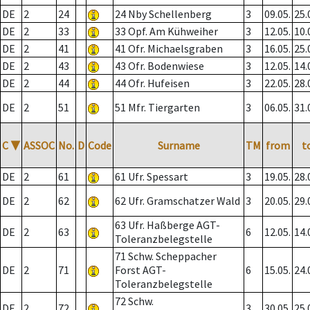
DE
2
24
24 Nby Schellenberg
3
09.05.
25.
DE
2
33
33 Opf. Am Kühweiher
3
12.05.
10.
DE
2
41
41 Ofr. Michaelsgraben
3
16.05.
25.
DE
2
43
43 Ofr. Bodenwiese
3
12.05.
14.
DE
2
44
44 Ofr. Hufeisen
3
22.05.
28.
DE
2
51
51 Mfr. Tiergarten
3
06.05.
31.
C
▼
ASSOC
No.
D
Code
Surname
TM
from
t
DE
2
61
61 Ufr. Spessart
3
19.05.
28.
DE
2
62
62 Ufr. Gramschatzer Wald
3
20.05.
29.
63 Ufr. Haßberge AGT-
DE
2
63
6
12.05.
14.
Toleranzbelegstelle
71 Schw. Scheppacher
DE
2
71
Forst AGT-
6
15.05.
24.
Toleranzbelegstelle
72 Schw.
DE
2
72
3
30.05.
25.