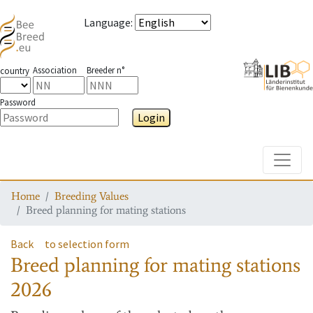
Language
:
Association
Breeder n°
country
Password
Login
Toggle
Home
Breeding Values
Breed planning for mating stations
Back
to selection form
Breed planning for mating stations
2026