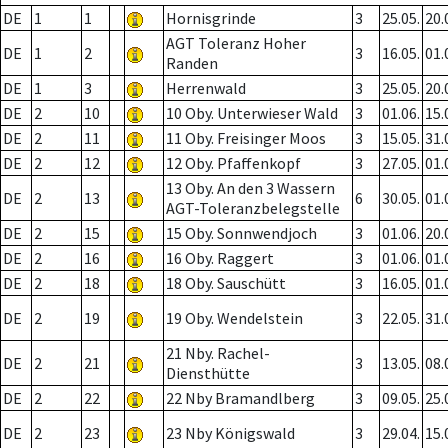
DE
1
1
Hornisgrinde
3
25.05.
20.
AGT Toleranz Hoher
DE
1
2
3
16.05.
01.
Randen
DE
1
3
Herrenwald
3
25.05.
20.
DE
2
10
10 Oby. Unterwieser Wald
3
01.06.
15.
DE
2
11
11 Oby. Freisinger Moos
3
15.05.
31.
DE
2
12
12 Oby. Pfaffenkopf
3
27.05.
01.
13 Oby. An den 3 Wassern
DE
2
13
6
30.05.
01.
AGT-Toleranzbelegstelle
DE
2
15
15 Oby. Sonnwendjoch
3
01.06.
20.
DE
2
16
16 Oby. Raggert
3
01.06.
01.
DE
2
18
18 Oby. Sauschütt
3
16.05.
01.
DE
2
19
19 Oby. Wendelstein
3
22.05.
31.
21 Nby. Rachel-
DE
2
21
3
13.05.
08.
Diensthütte
DE
2
22
22 Nby Bramandlberg
3
09.05.
25.
DE
2
23
23 Nby Königswald
3
29.04.
15.