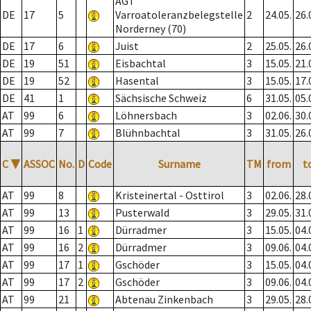
AGT
DE
17
5
Varroatoleranzbelegstelle
2
24.05.
26.
Norderney (70)
DE
17
6
Juist
2
25.05.
26.
DE
19
51
Eisbachtal
3
15.05.
21.
DE
19
52
Hasental
3
15.05.
17.
DE
41
1
Sächsische Schweiz
6
31.05.
05.
AT
99
6
Löhnersbach
3
02.06.
30.
AT
99
7
Blühnbachtal
3
31.05.
26.
C
▼
ASSOC
No.
D
Code
Surname
TM
from
t
AT
99
8
Kristeinertal - Osttirol
3
02.06.
28.
AT
99
13
Pusterwald
3
29.05.
31.
AT
99
16
1
Dürradmer
3
15.05.
04.
AT
99
16
2
Dürradmer
3
09.06.
04.
AT
99
17
1
Gschöder
3
15.05.
04.
AT
99
17
2
Gschöder
3
09.06.
04.
AT
99
21
Abtenau Zinkenbach
3
29.05.
28.