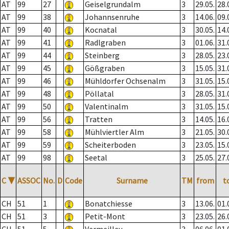
AT
99
27
Geiselgrundalm
3
29.05.
28.
AT
99
38
Johannsenruhe
3
14.06.
09.
AT
99
40
Kocnatal
3
30.05.
14.
AT
99
41
Radlgraben
3
01.06.
31.
AT
99
44
Steinberg
3
28.05.
23.
AT
99
45
Gößgraben
3
15.05.
31.
AT
99
46
Mühldorfer Ochsenalm
3
31.05.
15.
AT
99
48
Pöllatal
3
28.05.
31.
AT
99
50
Valentinalm
3
31.05.
15.
AT
99
56
Tratten
3
14.05.
16.
AT
99
58
Mühlviertler Alm
3
21.05.
30.
AT
99
59
Scheiterboden
3
23.05.
15.
AT
99
98
Seetal
3
25.05.
27.
C
▼
ASSOC
No.
D
Code
Surname
TM
from
t
CH
51
1
Bonatchiesse
3
13.06.
01.
CH
51
3
Petit-Mont
3
23.05.
26.