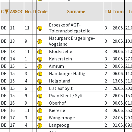
C
▼
ASSOC
No.
D
Code
Surname
TM
from
t
Erbeskopf AGT-
DE
11
11
3
26.05.
21.
Toleranzbelegstelle
Naturpark Erzgebirge-
DE
13
9
3
29.05.
10.
Vogtland
DE
13
11
Blockstelle
3
09.06.
21.
DE
14
1
Kaiserstein
3
30.05.
27.
DE
15
1
Amrum
2
09.06.
21.
DE
15
3
Hamburger Hallig
2
06.06.
11.
DE
15
4
Helgoland
2
13.05.
31.
DE
15
6
List auf Sylt
2
26.05.
20.
DE
15
9
Puan Klent / Sylt
2
26.05.
15.
DE
16
9
Oberhof
3
30.05.
01.
DE
16
11
Kieferle
3
06.06.
25.
DE
17
3
Wangerooge
2
24.05.
29.
DE
17
4
Langeoog
2
31.05.
09.