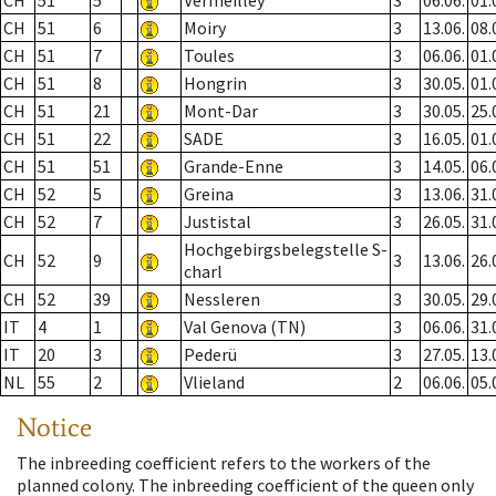
CH
51
5
Vermeilley
3
06.06.
01.
CH
51
6
Moiry
3
13.06.
08.
CH
51
7
Toules
3
06.06.
01.
CH
51
8
Hongrin
3
30.05.
01.
CH
51
21
Mont-Dar
3
30.05.
25.
CH
51
22
SADE
3
16.05.
01.
CH
51
51
Grande-Enne
3
14.05.
06.
CH
52
5
Greina
3
13.06.
31.
CH
52
7
Justistal
3
26.05.
31.
Hochgebirgsbelegstelle S-
CH
52
9
3
13.06.
26.
charl
CH
52
39
Nessleren
3
30.05.
29.
IT
4
1
Val Genova (TN)
3
06.06.
31.
IT
20
3
Pederü
3
27.05.
13.
NL
55
2
Vlieland
2
06.06.
05.
Notice
The inbreeding coefficient refers to the workers of the
planned colony. The inbreeding coefficient of the queen only