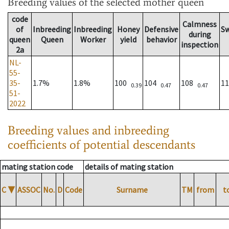
Breeding values
of the selected mother queen
code
Calmness
of
Inbreeding
Inbreeding
Honey
Defensive
S
during
queen
Queen
Worker
yield
behavior
inspection
2a
NL-
55-
35-
1.7%
1.8%
100
104
108
1
0.39
0.47
0.47
51-
2022
Breeding values and inbreeding
coefficients of potential descendants
mating station code
details of mating station
C
▼
ASSOC
No.
D
Code
Surname
TM
from
t