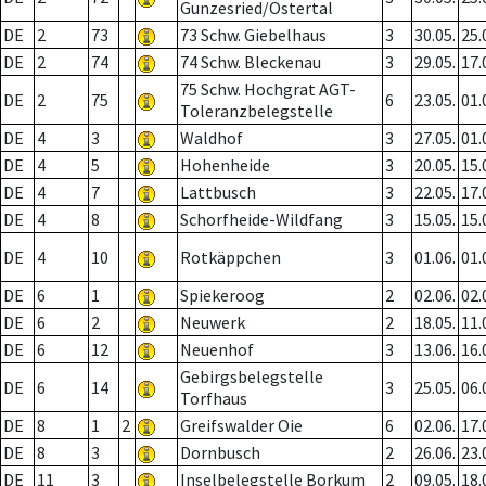
Gunzesried/Ostertal
DE
2
73
73 Schw. Giebelhaus
3
30.05.
25.
DE
2
74
74 Schw. Bleckenau
3
29.05.
17.
75 Schw. Hochgrat AGT-
DE
2
75
6
23.05.
01.
Toleranzbelegstelle
DE
4
3
Waldhof
3
27.05.
01.
DE
4
5
Hohenheide
3
20.05.
15.
DE
4
7
Lattbusch
3
22.05.
17.
DE
4
8
Schorfheide-Wildfang
3
15.05.
15.
DE
4
10
Rotkäppchen
3
01.06.
01.
DE
6
1
Spiekeroog
2
02.06.
02.
DE
6
2
Neuwerk
2
18.05.
11.
DE
6
12
Neuenhof
3
13.06.
16.
Gebirgsbelegstelle
DE
6
14
3
25.05.
06.
Torfhaus
DE
8
1
2
Greifswalder Oie
6
02.06.
17.
DE
8
3
Dornbusch
2
26.06.
23.
DE
11
3
Inselbelegstelle Borkum
2
09.05.
18.