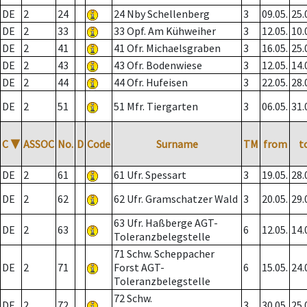
DE
2
24
24 Nby Schellenberg
3
09.05.
25.
DE
2
33
33 Opf. Am Kühweiher
3
12.05.
10.
DE
2
41
41 Ofr. Michaelsgraben
3
16.05.
25.
DE
2
43
43 Ofr. Bodenwiese
3
12.05.
14.
DE
2
44
44 Ofr. Hufeisen
3
22.05.
28.
DE
2
51
51 Mfr. Tiergarten
3
06.05.
31.
C
▼
ASSOC
No.
D
Code
Surname
TM
from
t
DE
2
61
61 Ufr. Spessart
3
19.05.
28.
DE
2
62
62 Ufr. Gramschatzer Wald
3
20.05.
29.
63 Ufr. Haßberge AGT-
DE
2
63
6
12.05.
14.
Toleranzbelegstelle
71 Schw. Scheppacher
DE
2
71
Forst AGT-
6
15.05.
24.
Toleranzbelegstelle
72 Schw.
DE
2
72
3
30.05.
25.