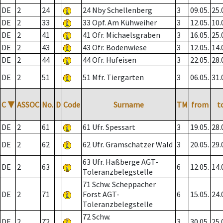
DE
2
24
24 Nby Schellenberg
3
09.05.
25.
DE
2
33
33 Opf. Am Kühweiher
3
12.05.
10.
DE
2
41
41 Ofr. Michaelsgraben
3
16.05.
25.
DE
2
43
43 Ofr. Bodenwiese
3
12.05.
14.
DE
2
44
44 Ofr. Hufeisen
3
22.05.
28.
DE
2
51
51 Mfr. Tiergarten
3
06.05.
31.
C
▼
ASSOC
No.
D
Code
Surname
TM
from
t
DE
2
61
61 Ufr. Spessart
3
19.05.
28.
DE
2
62
62 Ufr. Gramschatzer Wald
3
20.05.
29.
63 Ufr. Haßberge AGT-
DE
2
63
6
12.05.
14.
Toleranzbelegstelle
71 Schw. Scheppacher
DE
2
71
Forst AGT-
6
15.05.
24.
Toleranzbelegstelle
72 Schw.
DE
2
72
3
30.05.
25.