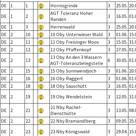
DE
1
1
Hornisgrinde
3
25.05.
20.
AGT Toleranz Hoher
DE
1
2
3
16.05.
01.
Randen
DE
1
3
Herrenwald
3
25.05.
20.
DE
2
10
10 Oby. Unterwieser Wald
3
01.06.
15.
DE
2
11
11 Oby. Freisinger Moos
3
15.05.
31.
DE
2
12
12 Oby. Pfaffenkopf
3
27.05.
01.
13 Oby. An den 3 Wassern
DE
2
13
6
30.05.
01.
AGT-Toleranzbelegstelle
DE
2
15
15 Oby. Sonnwendjoch
3
01.06.
20.
DE
2
16
16 Oby. Raggert
3
01.06.
01.
DE
2
18
18 Oby. Sauschütt
3
16.05.
01.
DE
2
19
19 Oby. Wendelstein
3
22.05.
31.
21 Nby. Rachel-
DE
2
21
3
13.05.
08.
Diensthütte
DE
2
22
22 Nby Bramandlberg
3
09.05.
25.
DE
2
23
23 Nby Königswald
3
29.04.
15.