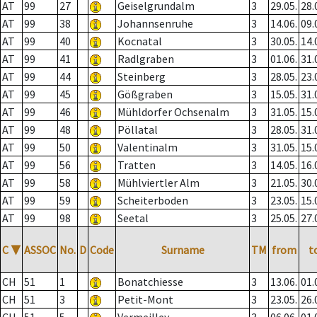
AT
99
27
Geiselgrundalm
3
29.05.
28.
AT
99
38
Johannsenruhe
3
14.06.
09.
AT
99
40
Kocnatal
3
30.05.
14.
AT
99
41
Radlgraben
3
01.06.
31.
AT
99
44
Steinberg
3
28.05.
23.
AT
99
45
Gößgraben
3
15.05.
31.
AT
99
46
Mühldorfer Ochsenalm
3
31.05.
15.
AT
99
48
Pöllatal
3
28.05.
31.
AT
99
50
Valentinalm
3
31.05.
15.
AT
99
56
Tratten
3
14.05.
16.
AT
99
58
Mühlviertler Alm
3
21.05.
30.
AT
99
59
Scheiterboden
3
23.05.
15.
AT
99
98
Seetal
3
25.05.
27.
C
▼
ASSOC
No.
D
Code
Surname
TM
from
t
CH
51
1
Bonatchiesse
3
13.06.
01.
CH
51
3
Petit-Mont
3
23.05.
26.