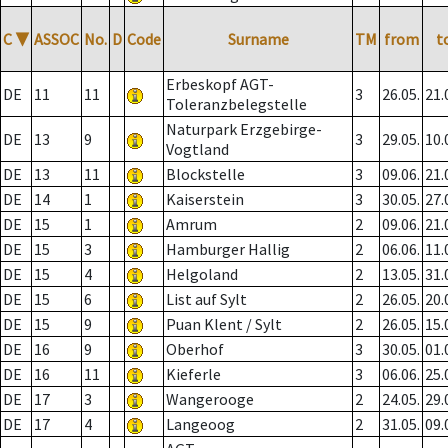
C
▼
ASSOC
No.
D
Code
Surname
TM
from
t
Erbeskopf AGT-
DE
11
11
3
26.05.
21.
Toleranzbelegstelle
Naturpark Erzgebirge-
DE
13
9
3
29.05.
10.
Vogtland
DE
13
11
Blockstelle
3
09.06.
21.
DE
14
1
Kaiserstein
3
30.05.
27.
DE
15
1
Amrum
2
09.06.
21.
DE
15
3
Hamburger Hallig
2
06.06.
11.
DE
15
4
Helgoland
2
13.05.
31.
DE
15
6
List auf Sylt
2
26.05.
20.
DE
15
9
Puan Klent / Sylt
2
26.05.
15.
DE
16
9
Oberhof
3
30.05.
01.
DE
16
11
Kieferle
3
06.06.
25.
DE
17
3
Wangerooge
2
24.05.
29.
DE
17
4
Langeoog
2
31.05.
09.