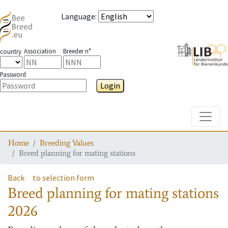
Language
:
Association
Breeder n°
country
Password
Login
Toggle
Home
Breeding Values
Breed planning for mating stations
Back
to selection form
Breed planning for mating stations
2026