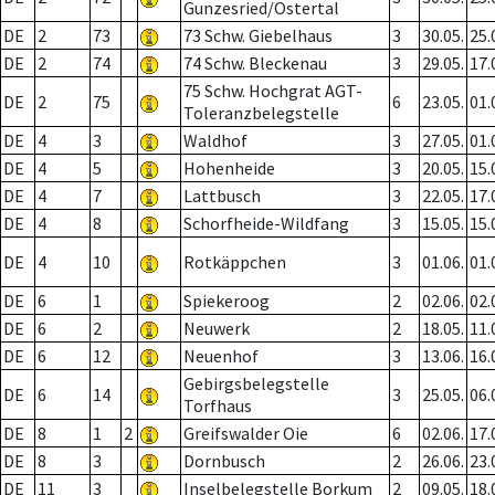
Gunzesried/Ostertal
DE
2
73
73 Schw. Giebelhaus
3
30.05.
25.
DE
2
74
74 Schw. Bleckenau
3
29.05.
17.
75 Schw. Hochgrat AGT-
DE
2
75
6
23.05.
01.
Toleranzbelegstelle
DE
4
3
Waldhof
3
27.05.
01.
DE
4
5
Hohenheide
3
20.05.
15.
DE
4
7
Lattbusch
3
22.05.
17.
DE
4
8
Schorfheide-Wildfang
3
15.05.
15.
DE
4
10
Rotkäppchen
3
01.06.
01.
DE
6
1
Spiekeroog
2
02.06.
02.
DE
6
2
Neuwerk
2
18.05.
11.
DE
6
12
Neuenhof
3
13.06.
16.
Gebirgsbelegstelle
DE
6
14
3
25.05.
06.
Torfhaus
DE
8
1
2
Greifswalder Oie
6
02.06.
17.
DE
8
3
Dornbusch
2
26.06.
23.
DE
11
3
Inselbelegstelle Borkum
2
09.05.
18.