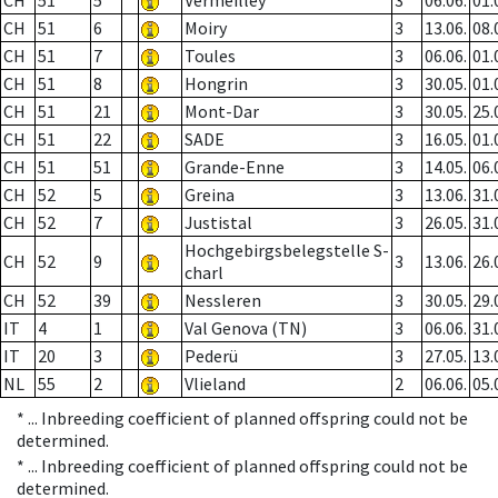
CH
51
5
Vermeilley
3
06.06.
01.
CH
51
6
Moiry
3
13.06.
08.
CH
51
7
Toules
3
06.06.
01.
CH
51
8
Hongrin
3
30.05.
01.
CH
51
21
Mont-Dar
3
30.05.
25.
CH
51
22
SADE
3
16.05.
01.
CH
51
51
Grande-Enne
3
14.05.
06.
CH
52
5
Greina
3
13.06.
31.
CH
52
7
Justistal
3
26.05.
31.
Hochgebirgsbelegstelle S-
CH
52
9
3
13.06.
26.
charl
CH
52
39
Nessleren
3
30.05.
29.
IT
4
1
Val Genova (TN)
3
06.06.
31.
IT
20
3
Pederü
3
27.05.
13.
NL
55
2
Vlieland
2
06.06.
05.
* ...
Inbreeding coefficient of planned offspring could not be
determined.
* ...
Inbreeding coefficient of planned offspring could not be
determined.