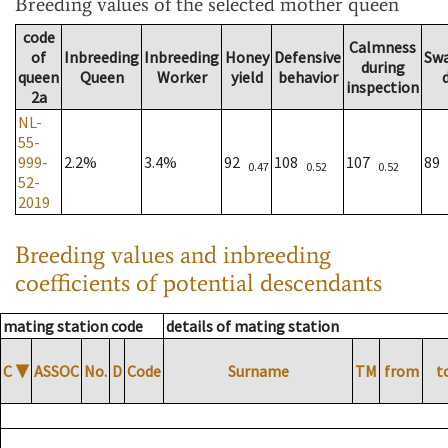
Breeding values
of the selected mother queen
code
Calmness
of
Inbreeding
Inbreeding
Honey
Defensive
Sw
during
queen
Queen
Worker
yield
behavior
inspection
2a
NL-
55-
999-
2.2%
3.4%
92
108
107
89
0.47
0.52
0.52
52-
2019
Breeding values and inbreeding
coefficients of potential descendants
mating station code
details of mating station
C
▼
ASSOC
No.
D
Code
Surname
TM
from
t