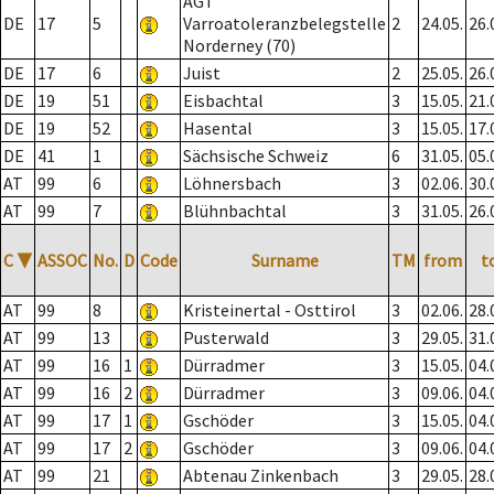
AGT
DE
17
5
Varroatoleranzbelegstelle
2
24.05.
26.
Norderney (70)
DE
17
6
Juist
2
25.05.
26.
DE
19
51
Eisbachtal
3
15.05.
21.
DE
19
52
Hasental
3
15.05.
17.
DE
41
1
Sächsische Schweiz
6
31.05.
05.
AT
99
6
Löhnersbach
3
02.06.
30.
AT
99
7
Blühnbachtal
3
31.05.
26.
C
▼
ASSOC
No.
D
Code
Surname
TM
from
t
AT
99
8
Kristeinertal - Osttirol
3
02.06.
28.
AT
99
13
Pusterwald
3
29.05.
31.
AT
99
16
1
Dürradmer
3
15.05.
04.
AT
99
16
2
Dürradmer
3
09.06.
04.
AT
99
17
1
Gschöder
3
15.05.
04.
AT
99
17
2
Gschöder
3
09.06.
04.
AT
99
21
Abtenau Zinkenbach
3
29.05.
28.