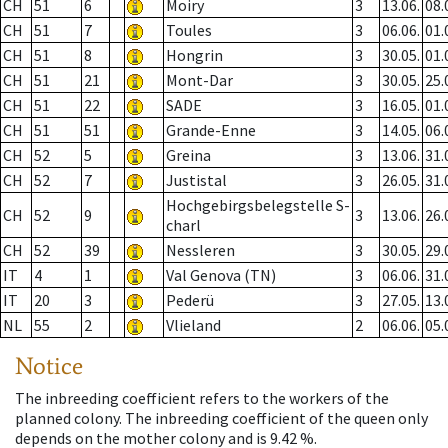
CH
51
6
Moiry
3
13.06.
08.
CH
51
7
Toules
3
06.06.
01.
CH
51
8
Hongrin
3
30.05.
01.
CH
51
21
Mont-Dar
3
30.05.
25.
CH
51
22
SADE
3
16.05.
01.
CH
51
51
Grande-Enne
3
14.05.
06.
CH
52
5
Greina
3
13.06.
31.
CH
52
7
Justistal
3
26.05.
31.
Hochgebirgsbelegstelle S-
CH
52
9
3
13.06.
26.
charl
CH
52
39
Nessleren
3
30.05.
29.
IT
4
1
Val Genova (TN)
3
06.06.
31.
IT
20
3
Pederü
3
27.05.
13.
NL
55
2
Vlieland
2
06.06.
05.
Notice
The inbreeding coefficient refers to the workers of the
planned colony. The inbreeding coefficient of the queen only
depends on the mother colony and is 9.42 %.