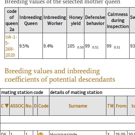
Breeding values
of the selected mother queen
code
Calmness
of
Inbreeding
Inbreeding
Honey
Defensive
S
during
queen
Queen
Worker
yield
behavior
inspection
2a
UA-1-
5-
9.5%
9.4%
105
99
99
9
0.50
0.51
0.51
268-
2020
Breeding values and inbreeding
coefficients of potential descendants
mating station code
details of mating station
C
▼
ASSOC
No.
D
Code
Surname
TM
from
t
DE
1
1
Hornisgrinde
3
25.05.
20.