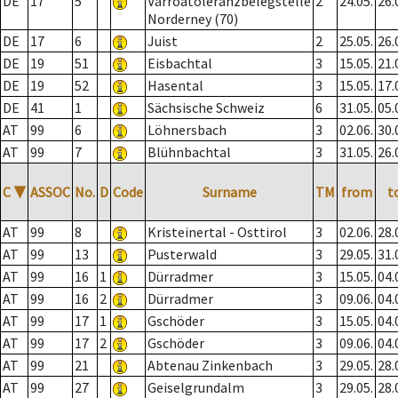
DE
17
5
Varroatoleranzbelegstelle
2
24.05.
26.
Norderney (70)
DE
17
6
Juist
2
25.05.
26.
DE
19
51
Eisbachtal
3
15.05.
21.
DE
19
52
Hasental
3
15.05.
17.
DE
41
1
Sächsische Schweiz
6
31.05.
05.
AT
99
6
Löhnersbach
3
02.06.
30.
AT
99
7
Blühnbachtal
3
31.05.
26.
C
▼
ASSOC
No.
D
Code
Surname
TM
from
t
AT
99
8
Kristeinertal - Osttirol
3
02.06.
28.
AT
99
13
Pusterwald
3
29.05.
31.
AT
99
16
1
Dürradmer
3
15.05.
04.
AT
99
16
2
Dürradmer
3
09.06.
04.
AT
99
17
1
Gschöder
3
15.05.
04.
AT
99
17
2
Gschöder
3
09.06.
04.
AT
99
21
Abtenau Zinkenbach
3
29.05.
28.
AT
99
27
Geiselgrundalm
3
29.05.
28.