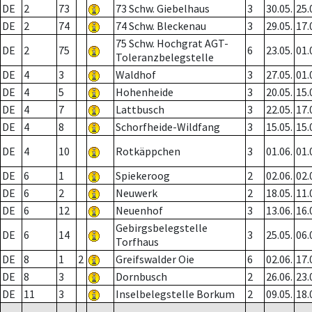
DE
2
73
73 Schw. Giebelhaus
3
30.05.
25.
DE
2
74
74 Schw. Bleckenau
3
29.05.
17.
75 Schw. Hochgrat AGT-
DE
2
75
6
23.05.
01.
Toleranzbelegstelle
DE
4
3
Waldhof
3
27.05.
01.
DE
4
5
Hohenheide
3
20.05.
15.
DE
4
7
Lattbusch
3
22.05.
17.
DE
4
8
Schorfheide-Wildfang
3
15.05.
15.
DE
4
10
Rotkäppchen
3
01.06.
01.
DE
6
1
Spiekeroog
2
02.06.
02.
DE
6
2
Neuwerk
2
18.05.
11.
DE
6
12
Neuenhof
3
13.06.
16.
Gebirgsbelegstelle
DE
6
14
3
25.05.
06.
Torfhaus
DE
8
1
2
Greifswalder Oie
6
02.06.
17.
DE
8
3
Dornbusch
2
26.06.
23.
DE
11
3
Inselbelegstelle Borkum
2
09.05.
18.