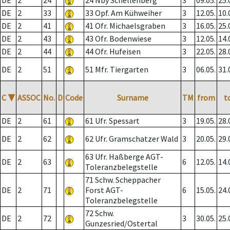
DE
2
24
24 Nby Schellenberg
3
09.05.
25.
DE
2
33
33 Opf. Am Kühweiher
3
12.05.
10.
DE
2
41
41 Ofr. Michaelsgraben
3
16.05.
25.
DE
2
43
43 Ofr. Bodenwiese
3
12.05.
14.
DE
2
44
44 Ofr. Hufeisen
3
22.05.
28.
DE
2
51
51 Mfr. Tiergarten
3
06.05.
31.
C
▼
ASSOC
No.
D
Code
Surname
TM
from
t
DE
2
61
61 Ufr. Spessart
3
19.05.
28.
DE
2
62
62 Ufr. Gramschatzer Wald
3
20.05.
29.
63 Ufr. Haßberge AGT-
DE
2
63
6
12.05.
14.
Toleranzbelegstelle
71 Schw. Scheppacher
DE
2
71
Forst AGT-
6
15.05.
24.
Toleranzbelegstelle
72 Schw.
DE
2
72
3
30.05.
25.
Gunzesried/Ostertal