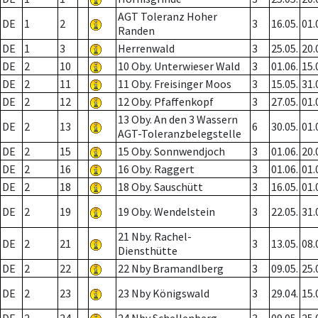
AGT Toleranz Hoher
DE
1
2
3
16.05.
01.
Randen
DE
1
3
Herrenwald
3
25.05.
20.
DE
2
10
10 Oby. Unterwieser Wald
3
01.06.
15.
DE
2
11
11 Oby. Freisinger Moos
3
15.05.
31.
DE
2
12
12 Oby. Pfaffenkopf
3
27.05.
01.
13 Oby. An den 3 Wassern
DE
2
13
6
30.05.
01.
AGT-Toleranzbelegstelle
DE
2
15
15 Oby. Sonnwendjoch
3
01.06.
20.
DE
2
16
16 Oby. Raggert
3
01.06.
01.
DE
2
18
18 Oby. Sauschütt
3
16.05.
01.
DE
2
19
19 Oby. Wendelstein
3
22.05.
31.
21 Nby. Rachel-
DE
2
21
3
13.05.
08.
Diensthütte
DE
2
22
22 Nby Bramandlberg
3
09.05.
25.
DE
2
23
23 Nby Königswald
3
29.04.
15.