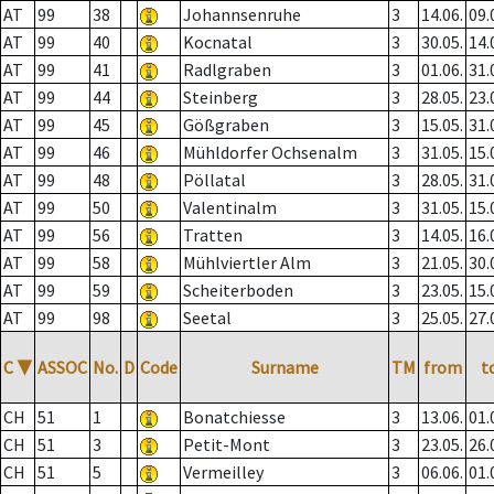
AT
99
38
Johannsenruhe
3
14.06.
09.
AT
99
40
Kocnatal
3
30.05.
14.
AT
99
41
Radlgraben
3
01.06.
31.
AT
99
44
Steinberg
3
28.05.
23.
AT
99
45
Gößgraben
3
15.05.
31.
AT
99
46
Mühldorfer Ochsenalm
3
31.05.
15.
AT
99
48
Pöllatal
3
28.05.
31.
AT
99
50
Valentinalm
3
31.05.
15.
AT
99
56
Tratten
3
14.05.
16.
AT
99
58
Mühlviertler Alm
3
21.05.
30.
AT
99
59
Scheiterboden
3
23.05.
15.
AT
99
98
Seetal
3
25.05.
27.
C
▼
ASSOC
No.
D
Code
Surname
TM
from
t
CH
51
1
Bonatchiesse
3
13.06.
01.
CH
51
3
Petit-Mont
3
23.05.
26.
CH
51
5
Vermeilley
3
06.06.
01.