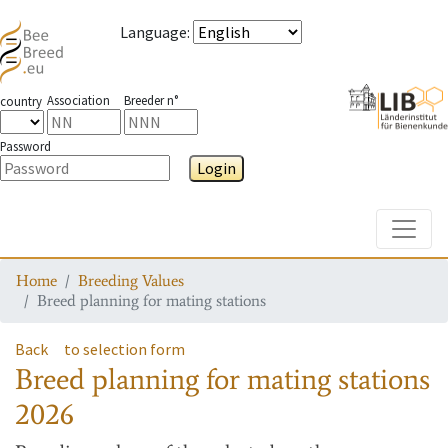
Language
:
Association
Breeder n°
country
Password
Login
Toggle
Home
Breeding Values
Breed planning for mating stations
Back
to selection form
Breed planning for mating stations
2026