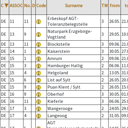
C
▼
ASSOC
No.
D
Code
Surname
TM
from
t
Erbeskopf AGT-
DE
11
11
3
26.05.
21.
Toleranzbelegstelle
Naturpark Erzgebirge-
DE
13
9
3
29.05.
10.
Vogtland
DE
13
11
Blockstelle
3
09.06.
21.
DE
14
1
Kaiserstein
3
30.05.
27.
DE
15
1
Amrum
2
09.06.
21.
DE
15
3
Hamburger Hallig
2
06.06.
11.
DE
15
4
Helgoland
2
13.05.
31.
DE
15
6
List auf Sylt
2
26.05.
20.
DE
15
9
Puan Klent / Sylt
2
26.05.
15.
DE
16
9
Oberhof
3
30.05.
01.
DE
16
11
Kieferle
3
06.06.
25.
DE
17
3
Wangerooge
2
24.05.
29.
DE
17
4
Langeoog
2
31.05.
09.
AGT