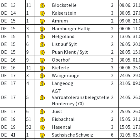
DE
13
11
Blockstelle
3
09.06.
21.
DE
14
1
Kaiserstein
3
30.05.
27.
DE
15
1
Amrum
2
09.06.
21.
DE
15
3
Hamburger Hallig
2
06.06.
11.
DE
15
4
Helgoland
2
13.05.
31.
DE
15
6
List auf Sylt
2
26.05.
20.
DE
15
9
Puan Klent / Sylt
2
26.05.
15.
DE
16
9
Oberhof
3
30.05.
01.
DE
16
11
Kieferle
3
06.06.
25.
DE
17
3
Wangerooge
2
24.05.
29.
DE
17
4
Langeoog
2
31.05.
09.
AGT
DE
17
5
Varroatoleranzbelegstelle
2
24.05.
26.
Norderney (70)
DE
17
6
Juist
2
25.05.
26.
DE
19
51
Eisbachtal
3
15.05.
21.
DE
19
52
Hasental
3
15.05.
17.
DE
41
1
Sächsische Schweiz
6
31.05.
05.