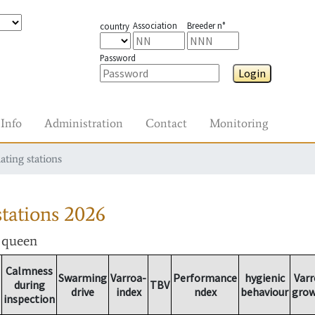
Association
Breeder n°
country
Password
Login
Info
Administration
Contact
Monitoring
ating stations
tations
2026
r queen
Calmness
Swarming
Varroa-
Performance
hygienic
Varr
during
TBV
drive
index
ndex
behaviour
gro
inspection