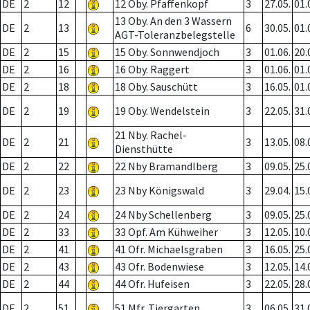
DE
2
12
12 Oby. Pfaffenkopf
3
27.05.
01.
13 Oby. An den 3 Wassern
DE
2
13
6
30.05.
01.
AGT-Toleranzbelegstelle
DE
2
15
15 Oby. Sonnwendjoch
3
01.06.
20.
DE
2
16
16 Oby. Raggert
3
01.06.
01.
DE
2
18
18 Oby. Sauschütt
3
16.05.
01.
DE
2
19
19 Oby. Wendelstein
3
22.05.
31.
21 Nby. Rachel-
DE
2
21
3
13.05.
08.
Diensthütte
DE
2
22
22 Nby Bramandlberg
3
09.05.
25.
DE
2
23
23 Nby Königswald
3
29.04.
15.
DE
2
24
24 Nby Schellenberg
3
09.05.
25.
DE
2
33
33 Opf. Am Kühweiher
3
12.05.
10.
DE
2
41
41 Ofr. Michaelsgraben
3
16.05.
25.
DE
2
43
43 Ofr. Bodenwiese
3
12.05.
14.
DE
2
44
44 Ofr. Hufeisen
3
22.05.
28.
DE
2
51
51 Mfr. Tiergarten
3
06.05.
31.