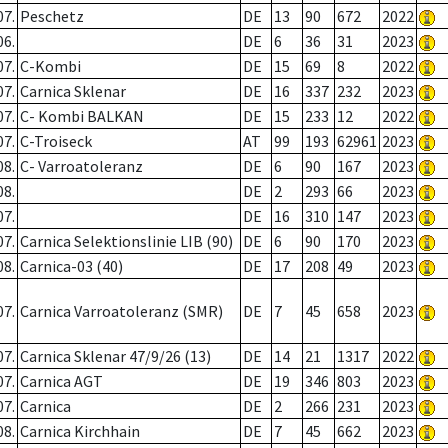
07.
Peschetz
DE
13
90
672
2022
06.
DE
6
36
31
2023
07.
C-Kombi
DE
15
69
8
2022
07.
Carnica Sklenar
DE
16
337
232
2023
07.
C- Kombi BALKAN
DE
15
233
12
2022
07.
C-Troiseck
AT
99
193
62961
2023
08.
C- Varroatoleranz
DE
6
90
167
2023
08.
DE
2
293
66
2023
07.
DE
16
310
147
2023
07.
Carnica Selektionslinie LIB (90)
DE
6
90
170
2023
08.
Carnica-03 (40)
DE
17
208
49
2023
07.
Carnica Varroatoleranz (SMR)
DE
7
45
658
2023
07.
Carnica Sklenar 47/9/26 (13)
DE
14
21
1317
2022
07.
Carnica AGT
DE
19
346
803
2023
07.
Carnica
DE
2
266
231
2023
08.
Carnica Kirchhain
DE
7
45
662
2023