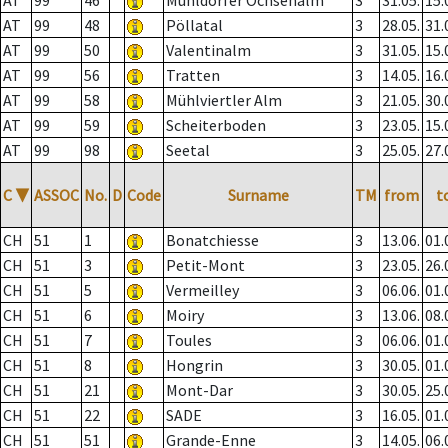
AT
99
46
Mühldorfer Ochsenalm
3
31.05.
15.
AT
99
48
Pöllatal
3
28.05.
31.
AT
99
50
Valentinalm
3
31.05.
15.
AT
99
56
Tratten
3
14.05.
16.
AT
99
58
Mühlviertler Alm
3
21.05.
30.
AT
99
59
Scheiterboden
3
23.05.
15.
AT
99
98
Seetal
3
25.05.
27.
C
▼
ASSOC
No.
D
Code
Surname
TM
from
t
CH
51
1
Bonatchiesse
3
13.06.
01.
CH
51
3
Petit-Mont
3
23.05.
26.
CH
51
5
Vermeilley
3
06.06.
01.
CH
51
6
Moiry
3
13.06.
08.
CH
51
7
Toules
3
06.06.
01.
CH
51
8
Hongrin
3
30.05.
01.
CH
51
21
Mont-Dar
3
30.05.
25.
CH
51
22
SADE
3
16.05.
01.
CH
51
51
Grande-Enne
3
14.05.
06.