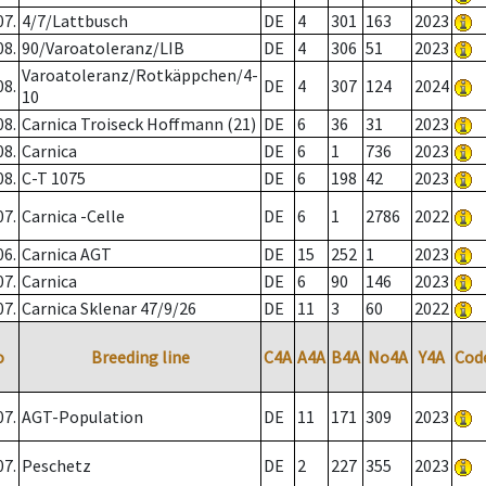
07.
4/7/Lattbusch
DE
4
301
163
2023
08.
90/Varoatoleranz/LIB
DE
4
306
51
2023
Varoatoleranz/Rotkäppchen/4-
08.
DE
4
307
124
2024
10
08.
Carnica Troiseck Hoffmann (21)
DE
6
36
31
2023
08.
Carnica
DE
6
1
736
2023
08.
C-T 1075
DE
6
198
42
2023
07.
Carnica -Celle
DE
6
1
2786
2022
06.
Carnica AGT
DE
15
252
1
2023
07.
Carnica
DE
6
90
146
2023
07.
Carnica Sklenar 47/9/26
DE
11
3
60
2022
o
Breeding line
C4A
A4A
B4A
No4A
Y4A
Cod
07.
AGT-Population
DE
11
171
309
2023
07.
Peschetz
DE
2
227
355
2023