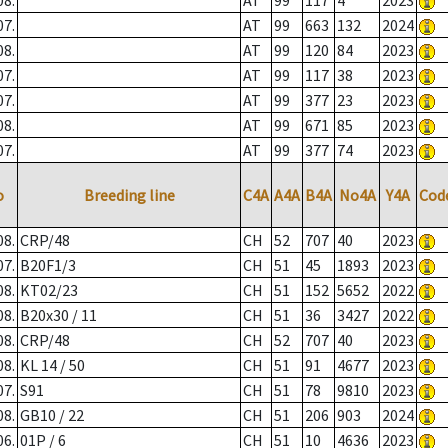
08.
AT
99
117
4
2023
07.
AT
99
663
132
2024
08.
AT
99
120
84
2023
07.
AT
99
117
38
2023
07.
AT
99
377
23
2023
08.
AT
99
671
85
2023
07.
AT
99
377
74
2023
o
Breeding line
C4A
A4A
B4A
No4A
Y4A
Cod
08.
CRP/48
CH
52
707
40
2023
07.
B20F1/3
CH
51
45
1893
2023
08.
KT02/23
CH
51
152
5652
2022
08.
B20x30 / 11
CH
51
36
3427
2022
08.
CRP/48
CH
52
707
40
2023
08.
KL 14 / 50
CH
51
91
4677
2023
07.
S91
CH
51
78
9810
2023
08.
GB10 / 22
CH
51
206
903
2024
06.
01P / 6
CH
51
10
4636
2023