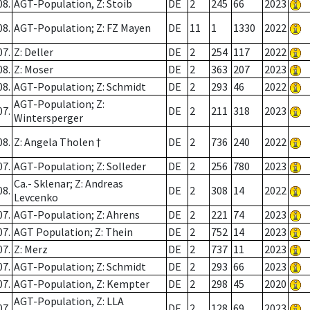
08.
AGT-Population, Z: Stoib
DE
2
245
66
2023
08.
AGT-Population; Z: FZ Mayen
DE
11
1
1330
2022
07.
Z: Deller
DE
2
254
117
2022
08.
Z: Moser
DE
2
363
207
2023
08.
AGT-Population; Z: Schmidt
DE
2
293
46
2022
AGT-Population; Z:
07.
DE
2
211
318
2023
Wintersperger
08.
Z: Angela Tholen †
DE
2
736
240
2022
07.
AGT-Population; Z: Solleder
DE
2
256
780
2023
Ca.- Sklenar; Z: Andreas
08.
DE
2
308
14
2022
Levcenko
07.
AGT-Population; Z: Ahrens
DE
2
221
74
2023
07.
AGT Population; Z: Thein
DE
2
752
14
2023
07.
Z: Merz
DE
2
737
11
2023
07.
AGT-Population; Z: Schmidt
DE
2
293
66
2023
07.
AGT-Population, Z: Kempter
DE
2
298
45
2020
AGT-Population, Z: LLA
07.
DE
2
128
69
2023