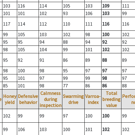
103
116
114
105
103
109
111
101
101
102
93
106
103
99
117
114
112
110
111
116
116
99
105
103
102
98
100
102
95
95
94
88
94
92
92
98
105
104
99
101
102
102
95
92
91
86
89
88
89
98
100
98
95
97
97
97
95
101
97
99
99
98
97
85
101
98
77
86
86
88
Calmness
Total
Honey
Defensive
Swarming
Varroa-
Perfo
e
during
breeding
yield
behavior
drive
index
n
inspection
value
102
99
99
97
100
100
99
99
106
103
100
101
102
102