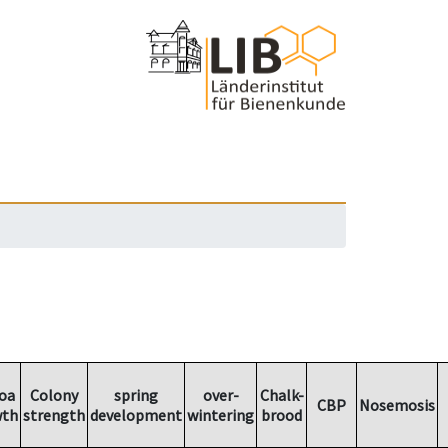
oa
Colony
spring
over-
Chalk-
CBP
Nosemosis
wth
strength
development
wintering
brood