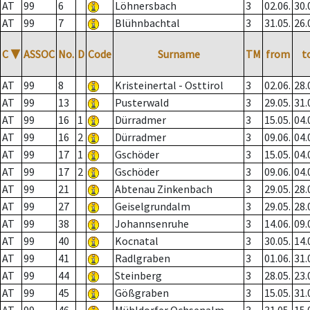
AT
99
6
Löhnersbach
3
02.06.
30.
AT
99
7
Blühnbachtal
3
31.05.
26.
C
▼
ASSOC
No.
D
Code
Surname
TM
from
t
AT
99
8
Kristeinertal - Osttirol
3
02.06.
28.
AT
99
13
Pusterwald
3
29.05.
31.
AT
99
16
1
Dürradmer
3
15.05.
04.
AT
99
16
2
Dürradmer
3
09.06.
04.
AT
99
17
1
Gschöder
3
15.05.
04.
AT
99
17
2
Gschöder
3
09.06.
04.
AT
99
21
Abtenau Zinkenbach
3
29.05.
28.
AT
99
27
Geiselgrundalm
3
29.05.
28.
AT
99
38
Johannsenruhe
3
14.06.
09.
AT
99
40
Kocnatal
3
30.05.
14.
AT
99
41
Radlgraben
3
01.06.
31.
AT
99
44
Steinberg
3
28.05.
23.
AT
99
45
Gößgraben
3
15.05.
31.