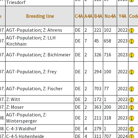
Triesdorf
o
Breeding line
C4A
A4A
B4A
No4A
Y4A
Cod
07.
AGT-Population; Z: Ahrens
DE
2
221
102
2022
AGT-Population; Z: LLH
07.
DE
7
45
658
2023
Kirchhain
07.
AGT-Population; Z: Bichlmeier
DE
2
326
716
2023
07.
AGT-Population, Z: Frey
DE
2
294
100
2022
07.
AGT-Population, Z: Fischer
DE
2
703
77
2022
07.
Z: Witt
DE
2
172
1
2022
07.
Z: Moser
DE
2
363
200
2023
AGT-Population, Z:
08.
DE
2
211
318
2023
Wintersperger
08.
C-4-3 Waldhof
DE
4
279
1
2022
07.
C-4-5 Hohenheide
DE
4
311
707
2024