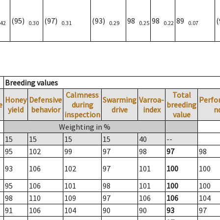
(95)
(97)
(93)
98
98
89
.42
0.30
0.31
0.29
0.25
0.22
0.07
Breeding values
Calmness
Total
Honey
Defensive
Swarming
Varroa-
Perfo
e
during
breeding
yield
behavior
drive
index
n
inspection
value
Weighting in %
15
15
15
15
40
--
95
102
99
97
98
97
98
93
106
102
97
101
100
100
95
106
101
98
101
100
100
98
110
109
97
106
106
104
91
106
104
90
90
93
97