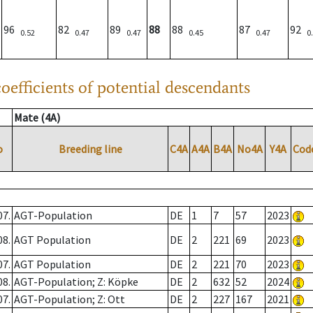
96
82
89
88
88
87
92
0.52
0.47
0.47
0.45
0.47
0
oefficients of potential descendants
Mate (4A)
o
Breeding line
C4A
A4A
B4A
No4A
Y4A
Cod
07.
AGT-Population
DE
1
7
57
2023
08.
AGT Population
DE
2
221
69
2023
07.
AGT Population
DE
2
221
70
2023
08.
AGT-Population; Z: Köpke
DE
2
632
52
2024
07.
AGT-Population; Z: Ott
DE
2
227
167
2021