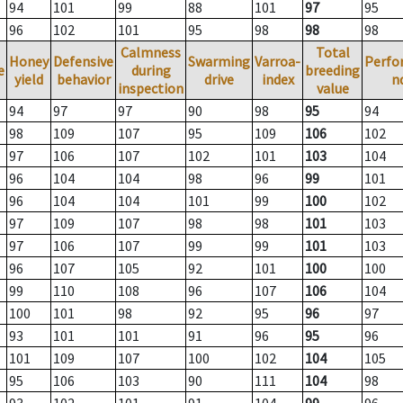
94
101
99
88
101
97
95
96
102
101
95
98
98
98
Calmness
Total
Honey
Defensive
Swarming
Varroa-
Perfo
e
during
breeding
yield
behavior
drive
index
n
inspection
value
94
97
97
90
98
95
94
98
109
107
95
109
106
102
97
106
107
102
101
103
104
96
104
104
98
96
99
101
96
104
104
101
99
100
102
97
109
107
98
98
101
103
97
106
107
99
99
101
103
96
107
105
92
101
100
100
99
110
108
96
107
106
104
100
101
98
92
95
96
97
93
101
101
91
96
95
96
101
109
107
100
102
104
105
95
106
103
90
111
104
98