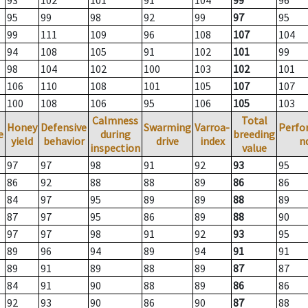
93
102
101
91
104
99
96
95
99
98
92
99
97
95
99
111
109
96
108
107
104
94
108
105
91
102
101
99
98
104
102
100
103
102
101
106
110
108
101
105
107
107
100
108
106
95
106
105
103
Calmness
Total
Honey
Defensive
Swarming
Varroa-
Perfo
e
during
breeding
yield
behavior
drive
index
n
inspection
value
97
97
98
91
92
93
95
86
92
88
88
89
86
86
84
97
95
89
89
88
89
87
97
95
86
89
88
90
97
97
98
91
92
93
95
89
96
94
89
94
91
91
89
91
89
88
89
87
87
84
91
90
88
89
86
86
92
93
90
86
90
87
88