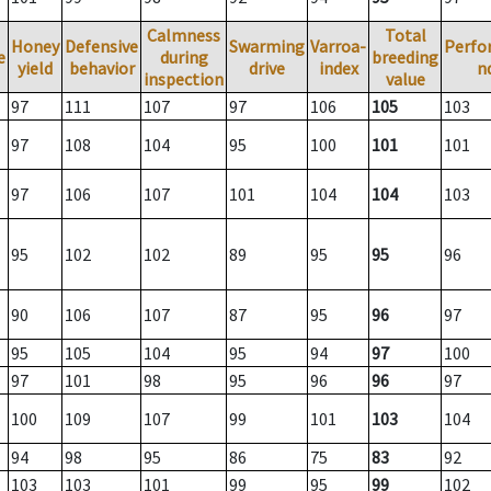
Calmness
Total
Honey
Defensive
Swarming
Varroa-
Perfo
e
during
breeding
yield
behavior
drive
index
n
inspection
value
97
111
107
97
106
105
103
97
108
104
95
100
101
101
97
106
107
101
104
104
103
95
102
102
89
95
95
96
90
106
107
87
95
96
97
95
105
104
95
94
97
100
97
101
98
95
96
96
97
100
109
107
99
101
103
104
94
98
95
86
75
83
92
103
103
101
99
95
99
102