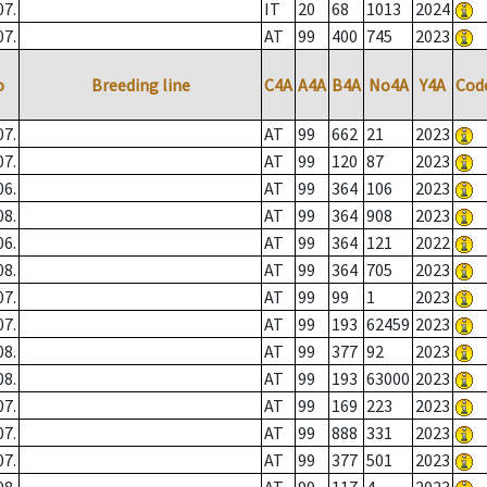
07.
IT
20
68
1013
2024
07.
AT
99
400
745
2023
o
Breeding line
C4A
A4A
B4A
No4A
Y4A
Cod
07.
AT
99
662
21
2023
07.
AT
99
120
87
2023
06.
AT
99
364
106
2023
08.
AT
99
364
908
2023
06.
AT
99
364
121
2022
08.
AT
99
364
705
2023
07.
AT
99
99
1
2023
07.
AT
99
193
62459
2023
08.
AT
99
377
92
2023
08.
AT
99
193
63000
2023
07.
AT
99
169
223
2023
07.
AT
99
888
331
2023
07.
AT
99
377
501
2023