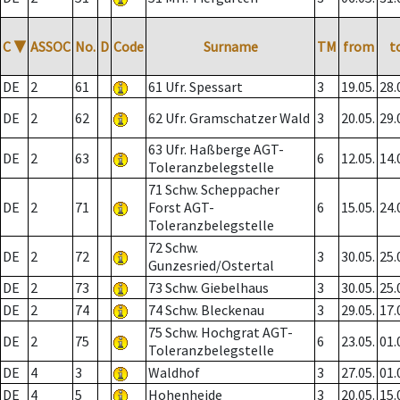
C
▼
ASSOC
No.
D
Code
Surname
TM
from
t
DE
2
61
61 Ufr. Spessart
3
19.05.
28.
DE
2
62
62 Ufr. Gramschatzer Wald
3
20.05.
29.
63 Ufr. Haßberge AGT-
DE
2
63
6
12.05.
14.
Toleranzbelegstelle
71 Schw. Scheppacher
DE
2
71
Forst AGT-
6
15.05.
24.
Toleranzbelegstelle
72 Schw.
DE
2
72
3
30.05.
25.
Gunzesried/Ostertal
DE
2
73
73 Schw. Giebelhaus
3
30.05.
25.
DE
2
74
74 Schw. Bleckenau
3
29.05.
17.
75 Schw. Hochgrat AGT-
DE
2
75
6
23.05.
01.
Toleranzbelegstelle
DE
4
3
Waldhof
3
27.05.
01.
DE
4
5
Hohenheide
3
20.05.
15.