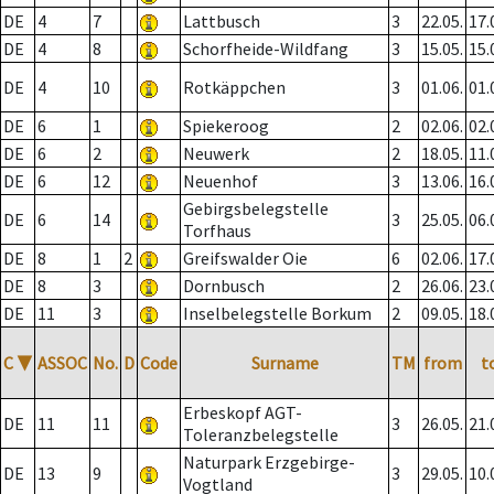
DE
4
7
Lattbusch
3
22.05.
17.
DE
4
8
Schorfheide-Wildfang
3
15.05.
15.
DE
4
10
Rotkäppchen
3
01.06.
01.
DE
6
1
Spiekeroog
2
02.06.
02.
DE
6
2
Neuwerk
2
18.05.
11.
DE
6
12
Neuenhof
3
13.06.
16.
Gebirgsbelegstelle
DE
6
14
3
25.05.
06.
Torfhaus
DE
8
1
2
Greifswalder Oie
6
02.06.
17.
DE
8
3
Dornbusch
2
26.06.
23.
DE
11
3
Inselbelegstelle Borkum
2
09.05.
18.
C
▼
ASSOC
No.
D
Code
Surname
TM
from
t
Erbeskopf AGT-
DE
11
11
3
26.05.
21.
Toleranzbelegstelle
Naturpark Erzgebirge-
DE
13
9
3
29.05.
10.
Vogtland