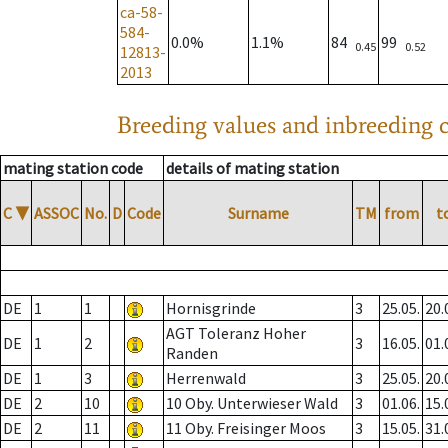
ca-58-
584-
0.0%
1.1%
84
99
0.45
0.52
12813-
2013
Breeding values and inbreeding c
mating station code
details of mating station
C
▼
ASSOC
No.
D
Code
Surname
TM
from
t
DE
1
1
Hornisgrinde
3
25.05.
20.
AGT Toleranz Hoher
DE
1
2
3
16.05.
01.
Randen
DE
1
3
Herrenwald
3
25.05.
20.
DE
2
10
10 Oby. Unterwieser Wald
3
01.06.
15.
DE
2
11
11 Oby. Freisinger Moos
3
15.05.
31.