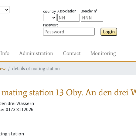
Association
Breeder n°
country
Password
Login
Info
Administration
Contact
Monitoring
iew
details of mating station
 mating station
13 Oby. An den drei 
 den drei Wassern
er 0173 8112026
ting station