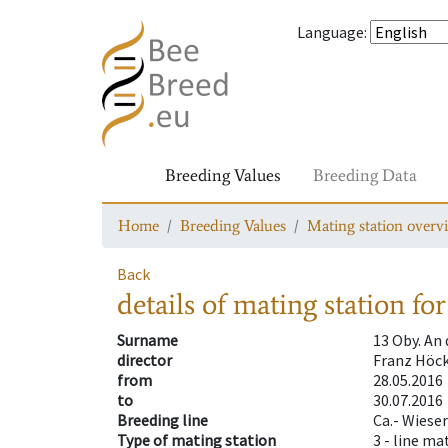
Language
:
Breeding Values
Breeding Data
Home
Breeding Values
Mating station overv
Back
details of mating station
for
Surname
13 Oby. An
director
Franz Höck
from
28.05.2016
to
30.07.2016
Breeding line
Ca.- Wieser
Type of mating station
3 -
line ma