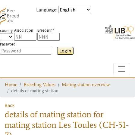
Language
:
Association
Breeder n°
country
Password
Login
Toggle
Home
Breeding Values
Mating station overview
details of mating station
Back
details of mating station
for
mating station
Les Toules (CH-51-