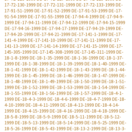
17-72-130-1999
DE-17-72-131-1999
DE-17-72-133-1999
DE-
17-91-51-1999
DE-17-91-52-1999
DE-17-91-53-1999
DE-17-
91-54-1999
DE-17-91-55-1999
DE-17-94-4-1999
DE-17-94-9-
1999
DE-17-94-11-1999
DE-17-94-12-1999
DE-17-94-15-1999
DE-17-94-16-1999
DE-17-94-17-1999
DE-17-94-19-1999
DE-
17-94-20-1999
DE-17-94-21-1999
DE-17-141-1-1999
DE-17-
141-4-1999
DE-17-141-10-1999
DE-17-141-11-1999
DE-17-
141-13-1999
DE-17-141-14-1999
DE-17-141-15-1999
DE-17-
145-305-1999
DE-17-145-308-1999
DE-17-145-311-1999
DE-
18-1-8-1999
DE-18-1-35-1999
DE-18-1-36-1999
DE-18-1-37-
1999
DE-18-1-38-1999
DE-18-1-39-1999
DE-18-1-40-1999
DE-
18-1-41-1999
DE-18-1-42-1999
DE-18-1-43-1999
DE-18-1-44-
1999
DE-18-1-45-1999
DE-18-1-46-1999
DE-18-1-47-1999
DE-
18-1-48-1999
DE-18-1-49-1999
DE-18-1-50-1999
DE-18-1-51-
1999
DE-18-1-52-1999
DE-18-1-53-1999
DE-18-1-54-1999
DE-
18-1-55-1999
DE-18-1-56-1999
DE-18-1-57-1999
DE-18-4-1-
1999
DE-18-4-3-1999
DE-18-4-6-1999
DE-18-4-7-1999
DE-18-
4-10-1999
DE-18-4-11-1999
DE-18-4-13-1999
DE-18-4-14-
1999
DE-18-4-15-1999
DE-18-4-16-1999
DE-18-4-18-1999
DE-
18-5-8-1999
DE-18-5-9-1999
DE-18-5-11-1999
DE-18-5-12-
1999
DE-18-5-13-1999
DE-18-5-14-1999
DE-18-5-25-1999
DE-
18-5-26-1999
DE-18-5-43-1999
DE-18-13-2-1999
DE-18-13-3-