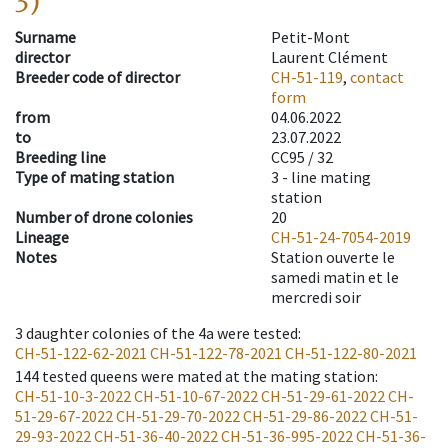
3)
Surname
Petit-Mont
director
Laurent Clément
Breeder code of director
CH-51-119
,
contact
form
from
04.06.2022
to
23.07.2022
Breeding line
CC95 / 32
Type of mating station
3 -
line mating
station
Number of drone colonies
20
Lineage
CH-51-24-7054-2019
Notes
Station ouverte le
samedi matin et le
mercredi soir
3
daughter colonies of the 4a were tested
:
CH-51-122-62-2021
CH-51-122-78-2021
CH-51-122-80-2021
144
tested queens were mated at the mating station
:
CH-51-10-3-2022
CH-51-10-67-2022
CH-51-29-61-2022
CH-
51-29-67-2022
CH-51-29-70-2022
CH-51-29-86-2022
CH-51-
29-93-2022
CH-51-36-40-2022
CH-51-36-995-2022
CH-51-36-