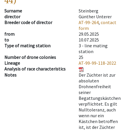
44)
Surname
Steinberg
director
Günther Unterer
Breeder code of director
AT-99-264
,
contact
form
from
29.05.2025
to
10.07.2025
Type of mating station
3 -
line mating
station
Number of drone colonies
25
Lineage
AT-99-99-118-2022
Analysis of race characteristics
Notes
Der Züchter ist zur
absoluten
Drohnenfreiheit
seiner
Begattungskästchen
verpflichtet. Es gilt
Nulltoleranz, auch
wenn nur ein
Kästchen betroffen
ist, ist der Züchter