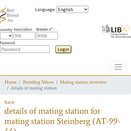
Language
:
Association
Breeder n°
country
Password
Login
Toggle
Home
Breeding Values
Mating station overview
details of mating station
Back
details of mating station
for
mating station
Steinberg (AT-99-