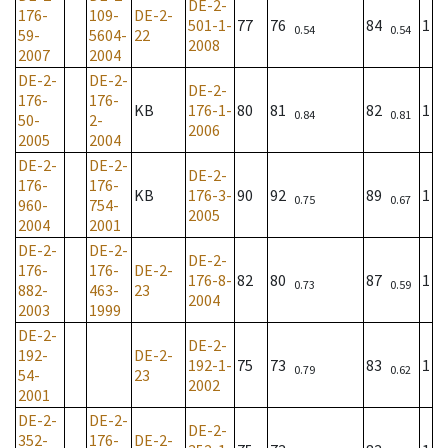
DE-2-
176-
109-
DE-2-
501-1-
77
76
84
1
0.54
0.54
59-
5604-
22
2008
2007
2004
DE-2-
DE-2-
DE-2-
176-
176-
KB
176-1-
80
81
82
1
0.84
0.81
50-
2-
2006
2005
2004
DE-2-
DE-2-
DE-2-
176-
176-
KB
176-3-
90
92
89
1
0.75
0.67
960-
754-
2005
2004
2001
DE-2-
DE-2-
DE-2-
176-
176-
DE-2-
176-8-
82
80
87
1
0.73
0.59
882-
463-
23
2004
2003
1999
DE-2-
DE-2-
192-
DE-2-
192-1-
75
73
83
1
0.79
0.62
54-
23
2002
2001
DE-2-
DE-2-
DE-2-
352-
176-
DE-2-