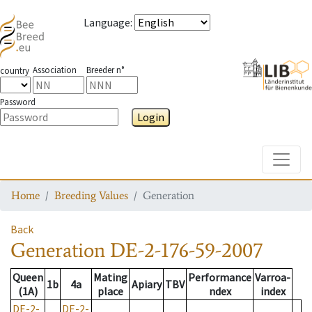
Language
:
Association
Breeder n°
country
Password
Login
Toggle
Home
Breeding Values
Generation
Back
Generation
DE-2-176-59-2007
Queen
Mating
Performance
Varroa-
1b
4a
Apiary
TBV
(1A)
place
ndex
index
DE-2-
DE-2-