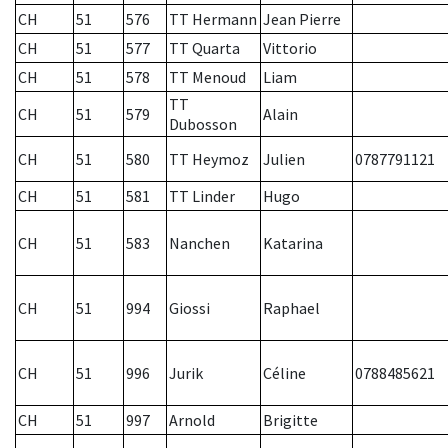
CH
51
576
TT Hermann
Jean Pierre
CH
51
577
TT Quarta
Vittorio
CH
51
578
TT Menoud
Liam
TT
CH
51
579
Alain
Dubosson
CH
51
580
TT Heymoz
Julien
0787791121
CH
51
581
TT Linder
Hugo
CH
51
583
Nanchen
Katarina
CH
51
994
Giossi
Raphael
CH
51
996
Jurik
Céline
0788485621
CH
51
997
Arnold
Brigitte