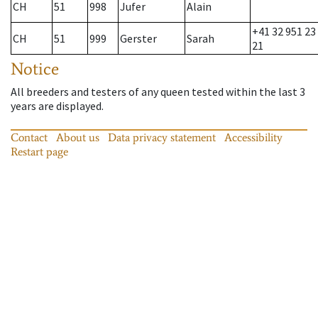
CH
51
998
Jufer
Alain
+41 32 951 23
CH
51
999
Gerster
Sarah
21
Notice
All breeders and testers of any queen tested within the last 3
years are displayed.
Contact
About us
Data privacy statement
Accessibility
Restart page