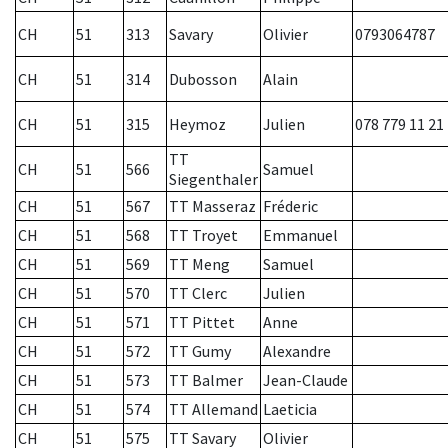
CH
51
313
Savary
Olivier
0793064787
CH
51
314
Dubosson
Alain
CH
51
315
Heymoz
Julien
078 779 11 21
TT
CH
51
566
Samuel
Siegenthaler
CH
51
567
TT Masseraz
Fréderic
CH
51
568
TT Troyet
Emmanuel
CH
51
569
TT Meng
Samuel
CH
51
570
TT Clerc
Julien
CH
51
571
TT Pittet
Anne
CH
51
572
TT Gumy
Alexandre
CH
51
573
TT Balmer
Jean-Claude
CH
51
574
TT Allemand
Laeticia
CH
51
575
TT Savary
Olivier