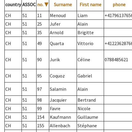
country
ASSOC
no.
▼
Surname
First name
phone
CH
51
11
Menoud
Liam
+4179613765
CH
51
25
Jufer
Alain
CH
51
35
Arnold
Brigitte
CH
51
49
Quarta
Vittorio
+4122362876
CH
51
90
Jurik
Céline
0788485621
CH
51
95
Coquoz
Gabriel
CH
51
97
Salamin
Alain
CH
51
98
Jacquier
Bertrand
CH
51
99
Favre
Nicole
CH
51
154
Kaufmann
Guillaume
CH
51
155
Allenbach
Stéphane