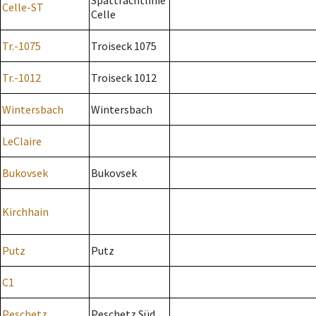
Spättrachtlinie
Celle-ST
Celle
Tr.-1075
Troiseck 1075
Tr.-1012
Troiseck 1012
Wintersbach
Wintersbach
LeClaire
Bukovsek
Bukovsek
Kirchhain
Putz
Putz
C1
Peschetz
Peschetz Süd