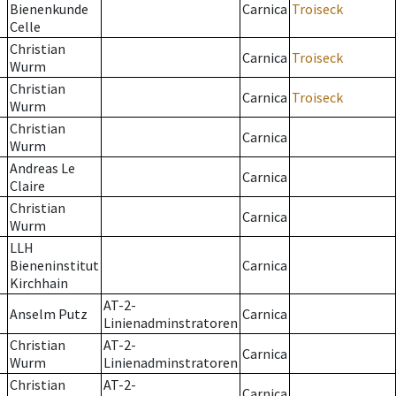
Bienenkunde
Carnica
Troiseck
Celle
Christian
Carnica
Troiseck
Wurm
Christian
Carnica
Troiseck
Wurm
Christian
Carnica
Wurm
Andreas Le
Carnica
Claire
Christian
Carnica
Wurm
LLH
Bieneninstitut
Carnica
Kirchhain
AT-2-
Anselm Putz
Carnica
Linienadminstratoren
Christian
AT-2-
Carnica
Wurm
Linienadminstratoren
Christian
AT-2-
Carnica