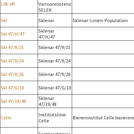
LIB-VR
Varroaresistenz
SELEK
Skl
Sklenar
Sklenar-Linien-Population
Sklenar
Skl 47/H/47
47/H/47
Skl 47/9/15
Sklenar 47/9/15
Skl 47/9/24
Sklenar 47/9/24
Skl 47/9/26
Sklenar 47/9/26
Skl 47/G/10
Sklenar 47/G/10
Sklenar
Skl 47/19/48
47/19/48
Institutslinie
Celle
Bieneninstitut Celle basieren
Celle