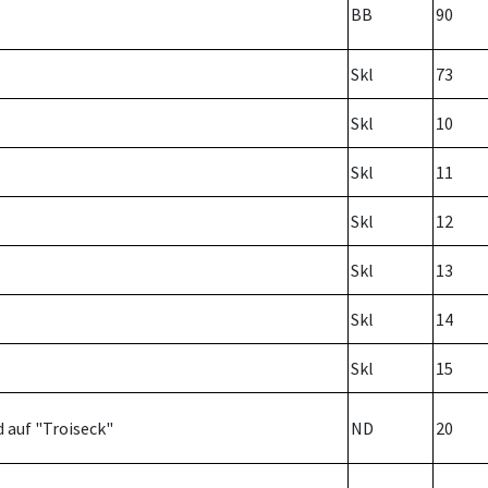
BB
90
Skl
73
Skl
10
Skl
11
Skl
12
Skl
13
Skl
14
Skl
15
d auf "Troiseck"
ND
20