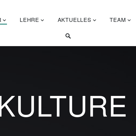
 – HU BERLIN
R
LEHRE
AKTUELLES
TEAM
KULTURE