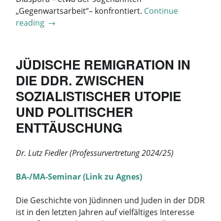
„Gegenwartsarbeit“– konfrontiert.
Continue
„Einführung
reading
→
in
die
Geschichte
JÜDISCHE REMIGRATION IN
der
DIE DDR. ZWISCHEN
jüdischen
SOZIALISTISCHER UTOPIE
Nationalbewegung“
UND POLITISCHER
ENTTÄUSCHUNG
Dr. Lutz Fiedler (Professurvertretung 2024/25)
BA-/MA-Seminar (Link zu Agnes)
Die Geschichte von Jüdinnen und Juden in der DDR
ist in den letzten Jahren auf vielfältiges Interesse