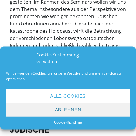
gestoßen. Im Rahmen des Seminars wollen wir uns
dem Thema insbesondere aus der Perspektive von
prominenten wie weniger bekannten jüdischen
RückkehrerInnen annähern. Gerade nach der
Katastrophe des Holocaust wirft die Betrachtung
der verschiedenen Lebenswege ostdeutscher
Jüdinnen und Juden schließlich zahlreiche Fragen
auf: Was hat sie nach der Katastrophe des
Cookie-Zustimmung
Holocaust zur Rückkehr in die DDR bewogen?
verwalten
Welche Hoffnungen und Erwartungen waren mit
Wir verwenden Cookies, um unsere Website und unseren Service zu
dem neuen Gemeinwesen verbunden? Und in
optimieren.
welchem Maße entsprach die Rückkehr zugleich
der Einwanderung in eine sozialistische Utopie, die
ALLE COOKIES
als Reaktion auf die Gräuel der Vergangenheit
„Jüdisch
Zukunft und Halt versprach?
Continue reading
→
ABLEHNEN
Remigra
in
Cookie-Richtlinie
die
JÜDISCHE
DDR.