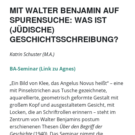
Perspektiven
MIT WALTER BENJAMIN AUF
und
SPURENSUCHE: WAS IST
Leerstellen
(JÜDISCHE)
in
der
GESCHICHTSSCHREIBUNG?
Geschlechterforschung“
Katrin Schuster (M.A.)
BA-Seminar (Link zu Agnes)
„Ein Bild von Klee, das Angelus Novus heißt“ – eine
mit Pinselstrichen aus Tusche gezeichnete,
aquarellierte, geometrisch geformte Gestalt mit
großem Kopf und ausgestaltetem Gesicht, mit
Locken, die an Schriftrollen erinnern – steht im
Zentrum von Walter Benjamins postum
erschienenen Thesen
Über den Begriff der
Geschichte
(1940). Das Seminar nimmt die