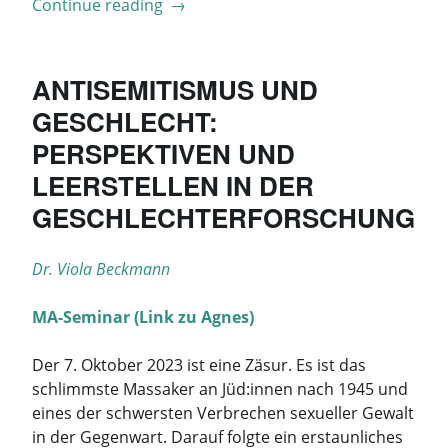
„Jüdische
Continue reading
→
Geschichtserfahrungen
und
jüdische
ANTISEMITISMUS UND
Politik.
GESCHLECHT:
Ein
PERSPEKTIVEN UND
Lektürekurs
zu
LEERSTELLEN IN DER
Hannah
GESCHLECHTERFORSCHUNG
Arendt“
Dr. Viola Beckmann
MA-Seminar (Link zu Agnes)
Der 7. Oktober 2023 ist eine Zäsur. Es ist das
schlimmste Massaker an Jüd:innen nach 1945 und
eines der schwersten Verbrechen sexueller Gewalt
in der Gegenwart. Darauf folgte ein erstaunliches