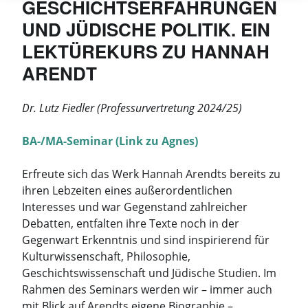
GESCHICHTSERFAHRUNGEN
Zwische
UND JÜDISCHE POLITIK. EIN
sozialist
Utopie
LEKTÜREKURS ZU HANNAH
und
ARENDT
politisc
Enttäus
Dr. Lutz Fiedler (Professurvertretung 2024/25)
BA-/MA-Seminar (Link zu Agnes)
Erfreute sich das Werk Hannah Arendts bereits zu
ihren Lebzeiten eines außerordentlichen
Interesses und war Gegenstand zahlreicher
Debatten, entfalten ihre Texte noch in der
Gegenwart Erkenntnis und sind inspirierend für
Kulturwissenschaft, Philosophie,
Geschichtswissenschaft und Jüdische Studien. Im
Rahmen des Seminars werden wir – immer auch
mit Blick auf Arendts eigene Biographie –