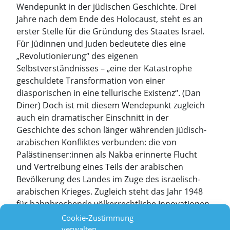
Wendepunkt in der jüdischen Geschichte. Drei
Jahre nach dem Ende des Holocaust, steht es an
erster Stelle für die Gründung des Staates Israel.
Für Jüdinnen und Juden bedeutete dies eine
„Revolutionierung“ des eigenen
Selbstverständnisses – „eine der Katastrophe
geschuldete Transformation von einer
diasporischen in eine tellurische Existenz“. (Dan
Diner) Doch ist mit diesem Wendepunkt zugleich
auch ein dramatischer Einschnitt in der
Geschichte des schon länger währenden jüdisch-
arabischen Konfliktes verbunden: die von
Palästinenser:innen als Nakba erinnerte Flucht
und Vertreibung eines Teils der arabischen
Bevölkerung des Landes im Zuge des israelisch-
arabischen Krieges.
Zugleich steht das Jahr 1948
für bahnbrechende völkerrechtliche Innovationen
bei den Vereinten Nationen, deren
Cookie-Zustimmung
Zustandekommen von jüdischen Akteuren
verwalten