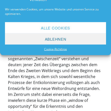
(mit)geprägt wurde, die damit zum Teil auf die
Wir verwenden Cookies, um unsere Website und unseren Service zu
Erfahrungen von Krieg und Vernichtung reagierten
optimieren.
zum Teil aber auch dem Krieg vorausgehenden
Geschichtserfahrungen entsprangen: Erstens, die
ALLE COOKIES
„Konvention über die Verhütung und Bestrafung
des Völkermordes“ und zweitens die „Allgemeine
ABLEHNEN
Erklärung der Menschenrechte“. Im Rahmen des
Seminars wollen wir die verschiedenen Ereignisse
Cookie-Richtlinie
des jüdisches Jahres 1948 im breiteren Kontext der
sogenannten „Zwischenzeit“ verstehen und
deuten: jener Zeit des Übergangs zwischen dem
Ende des Zweiten Weltkriegs und dem Beginn des
Kalten Krieges, in dem sich sowohl wesentliche
Prozesse der Entkolonisierung vollzogen als auch
Entwürfe für eine neue Weltordnung entstanden.
Im Zentrum steht dabei einerseits die Frage,
inwiefern diese kurze Phase ein „window of
opportunity“ für die Erkenntnis und den